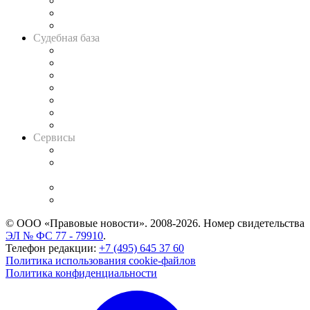
Советы для литигаторов
Сговоры на торгах
Авто
Судебная база
Картотека арбитражных дел
Решения арбитражных судов
Календарь рассмотрения арбитражных дел
Досье судей
Информация о судах
RSS лента новостей
Вакансии для юристов
Сервисы
Справочно-правовая система
Casebook: мониторинг дел
и компаний
Caselook: поиск и анализ практики
CASE.ONE: управление юридической службой
© ООО «Правовые новости». 2008-2026.
Номер свидетельства
ЭЛ № ФС 77 - 79910
.
Телефон редакции:
+7 (495) 645 37 60
Политика использования cookie-файлов
Политика конфиденциальности