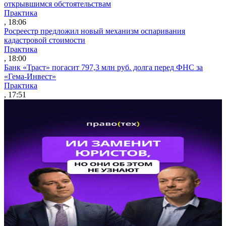
открывшимся обстоятельствам
Практика
, 18:06
Росреестр предложил новый механизм оспаривания
кадастровой стоимости
Практика
, 18:00
Банк «Траст» погасит 797,3 млн руб. долга перед ФНС за
«Гема-Инвест»
Практика
, 17:51