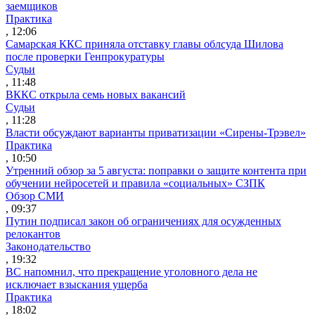
заемщиков
Практика
, 12:06
Самарская ККС приняла отставку главы облсуда Шилова
после проверки Генпрокуратуры
Судьи
, 11:48
ВККС открыла семь новых вакансий
Судьи
, 11:28
Власти обсуждают варианты приватизации «Сирены-Трэвел»
Практика
, 10:50
Утренний обзор за 5 августа: поправки о защите контента при
обучении нейросетей и правила «социальных» СЗПК
Обзор СМИ
, 09:37
Путин подписал закон об ограничениях для осужденных
релокантов
Законодательство
, 19:32
ВС напомнил, что прекращение уголовного дела не
исключает взыскания ущерба
Практика
, 18:02