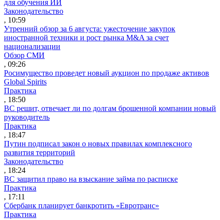
для обучения ИИ
Законодательство
, 10:59
Утренний обзор за 6 августа: ужесточение закупок
иностранной техники и рост рынка M&A за счет
национализации
Обзор СМИ
, 09:26
Росимущество проведет новый аукцион по продаже активов
Global Spirits
Практика
, 18:50
ВС решит, отвечает ли по долгам брошенной компании новый
руководитель
Практика
, 18:47
Путин подписал закон о новых правилах комплексного
развития территорий
Законодательство
, 18:24
ВС защитил право на взыскание займа по расписке
Практика
, 17:11
Сбербанк планирует банкротить «Евротранс»
Практика