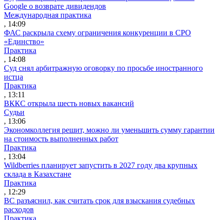
Google о возврате дивидендов
Международная практика
, 14:09
ФАС раскрыла схему ограничения конкуренции в СРО
«Единство»
Практика
, 14:08
Суд снял арбитражную оговорку по просьбе иностранного
истца
Практика
, 13:11
ВККС открыла шесть новых вакансий
Судьи
, 13:06
Экономколлегия решит, можно ли уменьшить сумму гарантии
на стоимость выполненных работ
Практика
, 13:04
Wildberries планирует запустить в 2027 году два крупных
склада в Казахстане
Практика
, 12:29
ВС разъяснил, как считать срок для взыскания судебных
расходов
Практика