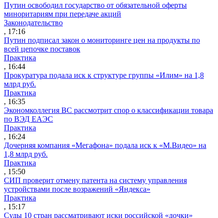
Путин освободил государство от обязательной оферты
миноритариям при передаче акций
Законодательство
, 17:16
Путин подписал закон о мониторинге цен на продукты по
всей цепочке поставок
Практика
, 16:44
Прокуратура подала иск к структуре группы «Илим» на 1,8
млрд руб.
Практика
, 16:35
Экономколлегия ВС рассмотрит спор о классификации товара
по ВЭД ЕАЭС
Практика
, 16:24
Дочерняя компания «Мегафона» подала иск к «М.Видео» на
1,8 млрд руб.
Практика
, 15:50
СИП проверит отмену патента на систему управления
устройствами после возражений «Яндекса»
Практика
, 15:17
Суды 10 стран рассматривают иски российской «дочки»