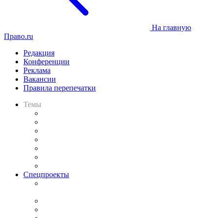
На главную
Право.ru
Редакция
Конференции
Реклама
Вакансии
Правила перепечатки
Темы
Практика
Законодательство
Процесс
Исследования
Рынок юридических услуг
Юридическое сообщество
Важнейшие правовые темы в прессе
Спецпроекты
Подкаст «В здравом уме
и твёрдой памяти»
Legal Design
Банкротная панорама