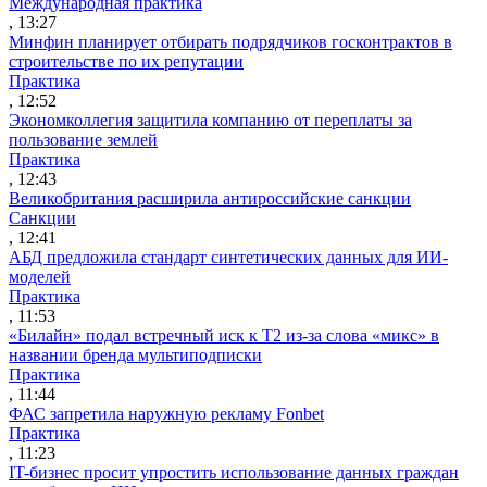
Международная практика
, 13:27
Минфин планирует отбирать подрядчиков госконтрактов в
строительстве по их репутации
Практика
, 12:52
Экономколлегия защитила компанию от переплаты за
пользование землей
Практика
, 12:43
Великобритания расширила антироссийские санкции
Санкции
, 12:41
АБД предложила стандарт синтетических данных для ИИ-
моделей
Практика
, 11:53
«Билайн» подал встречный иск к Т2 из-за слова «микс» в
названии бренда мультиподписки
Практика
, 11:44
ФАС запретила наружную рекламу Fonbet
Практика
, 11:23
IT-бизнес просит упростить использование данных граждан