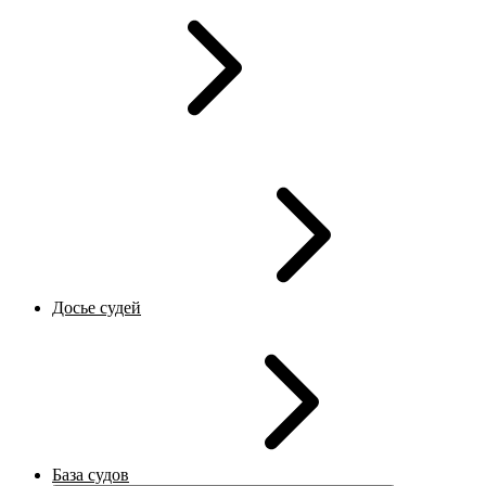
Досье судей
База судов