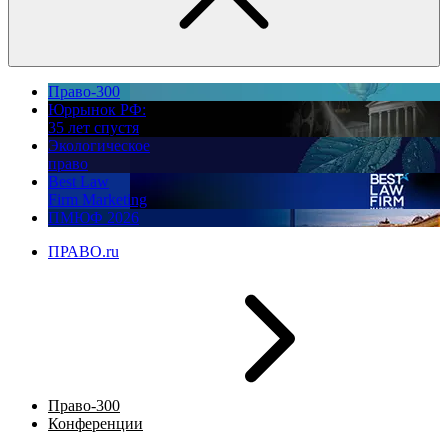
Право-300
Юррынок РФ:
35 лет спустя
Экологическое
право
Best Law
Firm Marketing
ПМЮФ 2026
ПРАВО.ru
Право-300
Конференции