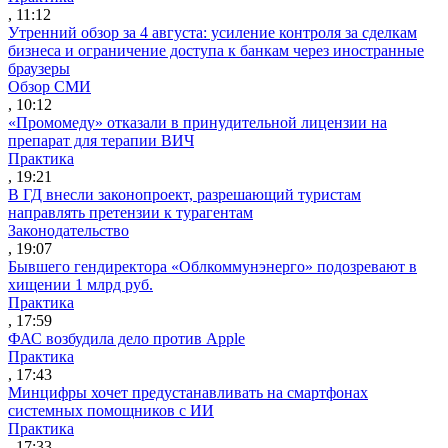
, 11:12
Утренний обзор за 4 августа: усиление контроля за сделкам
бизнеса и ограничение доступа к банкам через иностранные
браузеры
Обзор СМИ
, 10:12
«Промомеду» отказали в принудительной лицензии на
препарат для терапии ВИЧ
Практика
, 19:21
В ГД внесли законопроект, разрешающий туристам
направлять претензии к турагентам
Законодательство
, 19:07
Бывшего гендиректора «Облкоммунэнерго» подозревают в
хищении 1 млрд руб.
Практика
, 17:59
ФАС возбудила дело против Apple
Практика
, 17:43
Минцифры хочет предустанавливать на смартфонах
системных помощников с ИИ
Практика
, 17:33