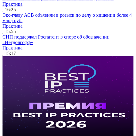
Практика
, 16:25
Экс-главу АСВ объявили в розыск по делу о хищении более 4
млрд руб.
Практика
, 15:55
СИП поддержал Роспатент в споре об обозначении
«Нетдолгофф»
Практика
, 15:17