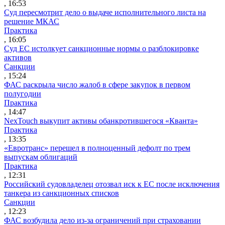
, 16:53
Суд пересмотрит дело о выдаче исполнительного листа на
решение МКАС
Практика
, 16:05
Суд ЕС истолкует санкционные нормы о разблокировке
активов
Санкции
, 15:24
ФАС раскрыла число жалоб в сфере закупок в первом
полугодии
Практика
, 14:47
NexTouch выкупит активы обанкротившегося «Кванта»
Практика
, 13:35
«Евротранс» перешел в полноценный дефолт по трем
выпускам облигаций
Практика
, 12:31
Российский судовладелец отозвал иск к ЕС после исключения
танкера из санкционных списков
Санкции
, 12:23
ФАС возбудила дело из-за ограничений при страховании