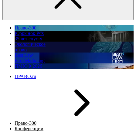
Право-300
Юррынок РФ:
35 лет спустя
Экологическое
право
Best Law
Firm Marketing
ПМЮФ 2026
ПРАВО.ru
Право-300
Конференции