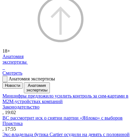
18+
Анатомия
экспертизы
Смотреть
Анатомия экспертизы
Новости
Анатомия
экспертизы
Минцифры предложило усилить контроль за сим-картами в
M2M-устройствах компаний
Законодательство
, 19:02
ВС рассмотрит иск о снятии партии «Яблоко» с выборов
Практика
, 17:55
Экс-владельца бутика Cartier осудили на девять с половиной