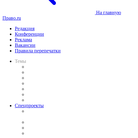
На главную
Право.ru
Редакция
Конференции
Реклама
Вакансии
Правила перепечатки
Темы
Практика
Законодательство
Процесс
Исследования
Рынок юридических услуг
Юридическое сообщество
Важнейшие правовые темы в прессе
Спецпроекты
Подкаст «В здравом уме
и твёрдой памяти»
Legal Design
Банкротная панорама
Советы для литигаторов