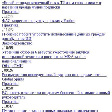
«Билайн» подал встречный иск к Т2 из-за слова «микс» в
названии бренда мультиподписки
Практика
, 11:44
ФАС запретила наружную рекламу Fonbet
Практика
, 11:23
IT-бизнес просит упростить использование данных граждан
для обучения ИИ
Законодательство
, 10:59
Утренний обзор за 6 августа: ужесточение закупок
иностранной техники и рост рынка M&A за счет
национализации
Обзор СМИ
, 09:26
Росимущество проведет новый аукцион по продаже активов
Global Spirits
Практика
, 18:50
ВС решит, отвечает ли по долгам брошенной компании новый
руководитель
Практика
, 18:47
Путин подписал закон о новых правилах комплексного