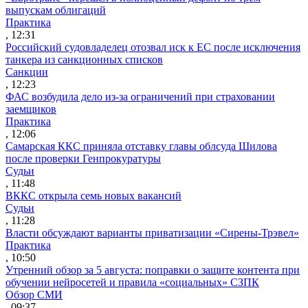
выпускам облигаций
Практика
, 12:31
Российский судовладелец отозвал иск к ЕС после исключения
танкера из санкционных списков
Санкции
, 12:23
ФАС возбудила дело из-за ограничений при страховании
заемщиков
Практика
, 12:06
Самарская ККС приняла отставку главы облсуда Шилова
после проверки Генпрокуратуры
Судьи
, 11:48
ВККС открыла семь новых вакансий
Судьи
, 11:28
Власти обсуждают варианты приватизации «Сирены-Трэвел»
Практика
, 10:50
Утренний обзор за 5 августа: поправки о защите контента при
обучении нейросетей и правила «социальных» СЗПК
Обзор СМИ
, 09:37