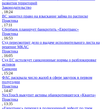
развития территорий
Законодательство
, 18:24
ВС защитил право на взыскание займа по расписке
Практика
, 17:11
Сбербанк планирует банкротить «Евротранс»
Практика
, 16:53
Суд пересмотрит дело о выдаче исполнительного листа на
решение МКАС
Практика
, 16:05
Суд ЕС истолкует санкционные нормы о разблокировке
активов
Санкции
, 15:24
ФАС раскрыла число жалоб в сфере закупок в первом
полугодии
Практика
, 14:47
NexTouch выкупит активы обанкротившегося «Кванта»
Практика
, 13:35
«Евротранс» перешел в полноценный дефолт по трем