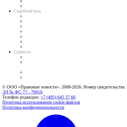
Сговоры на торгах
Авто
Судебная база
Картотека арбитражных дел
Решения арбитражных судов
Календарь рассмотрения арбитражных дел
Досье судей
Информация о судах
RSS лента новостей
Вакансии для юристов
Сервисы
Справочно-правовая система
Casebook: мониторинг дел
и компаний
Caselook: поиск и анализ практики
CASE.ONE: управление юридической службой
© ООО «Правовые новости». 2008-2026.
Номер свидетельства
ЭЛ № ФС 77 - 79910
.
Телефон редакции:
+7 (495) 645 37 60
Политика использования cookie-файлов
Политика конфиденциальности