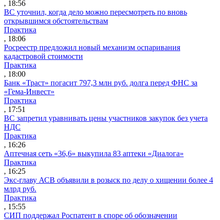
, 18:56
ВС уточнил, когда дело можно пересмотреть по вновь
открывшимся обстоятельствам
Практика
, 18:06
Росреестр предложил новый механизм оспаривания
кадастровой стоимости
Практика
, 18:00
Банк «Траст» погасит 797,3 млн руб. долга перед ФНС за
«Гема-Инвест»
Практика
, 17:51
ВС запретил уравнивать цены участников закупок без учета
НДС
Практика
, 16:26
Аптечная сеть «36,6» выкупила 83 аптеки «Диалога»
Практика
, 16:25
Экс-главу АСВ объявили в розыск по делу о хищении более 4
млрд руб.
Практика
, 15:55
СИП поддержал Роспатент в споре об обозначении