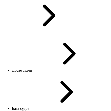
Досье судей
База судов