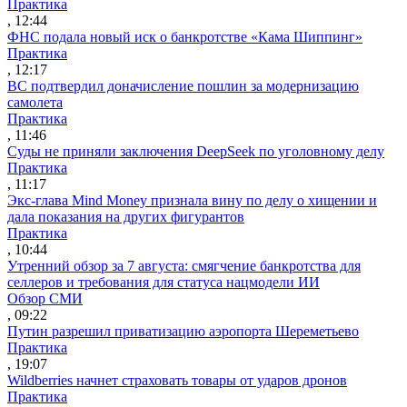
Практика
, 12:44
ФНС подала новый иск о банкротстве «Кама Шиппинг»
Практика
, 12:17
ВС подтвердил доначисление пошлин за модернизацию
самолета
Практика
, 11:46
Суды не приняли заключения DeepSeek по уголовному делу
Практика
, 11:17
Экс-глава Mind Money признала вину по делу о хищении и
дала показания на других фигурантов
Практика
, 10:44
Утренний обзор за 7 августа: смягчение банкротства для
селлеров и требования для статуса нацмодели ИИ
Обзор СМИ
, 09:22
Путин разрешил приватизацию аэропорта Шереметьево
Практика
, 19:07
Wildberries начнет страховать товары от ударов дронов
Практика