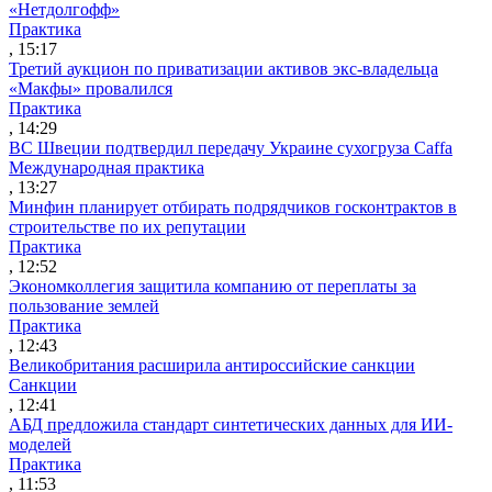
«Нетдолгофф»
Практика
, 15:17
Третий аукцион по приватизации активов экс-владельца
«Макфы» провалился
Практика
, 14:29
ВС Швеции подтвердил передачу Украине сухогруза Caffa
Международная практика
, 13:27
Минфин планирует отбирать подрядчиков госконтрактов в
строительстве по их репутации
Практика
, 12:52
Экономколлегия защитила компанию от переплаты за
пользование землей
Практика
, 12:43
Великобритания расширила антироссийские санкции
Санкции
, 12:41
АБД предложила стандарт синтетических данных для ИИ-
моделей
Практика
, 11:53