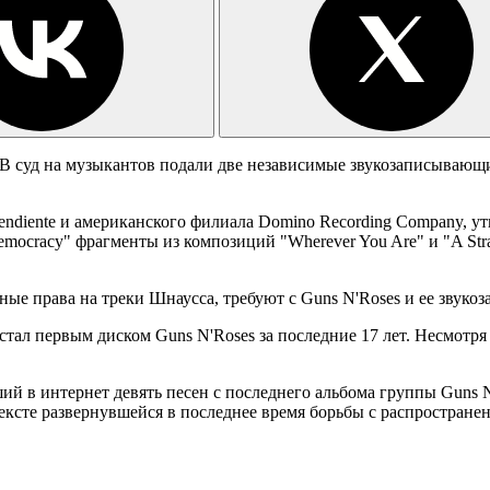
В суд на музыкантов подали две независимые звукозаписывающи
endiente и американского филиала Domino Recording Company, ут
Democracy" фрагменты из композиций "Wherever You Are" и "A Str
ные права на треки Шнаусса, требуют с Guns N'Roses и ее зву
 стал первым диском Guns N'Roses за последние 17 лет. Несмотр
й в интернет девять песен с последнего альбома группы Guns N
тексте развернувшейся в последнее время борьбы с распростране