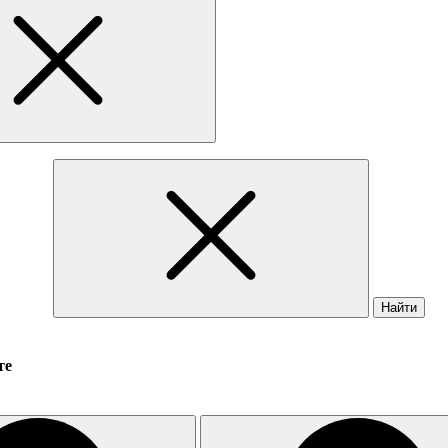
Найти
те