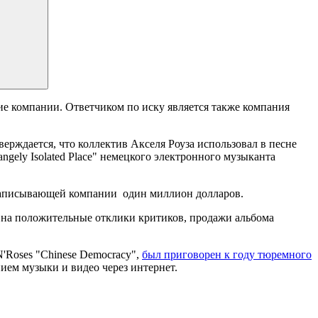
е компании. Ответчиком по иску является также компания
верждается, что коллектив Акселя Роуза использовал в песне
angely Isolated Place" немецкого электронного музыканта
козаписывающей компании один миллион долларов.
я на положительные отклики критиков, продажи альбома
'Roses "Chinese Democracy",
был приговорен к году тюремного
нием музыки и видео через интернет.