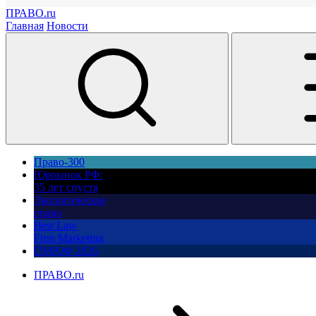
ПРАВО.ru
Главная
Новости
Право-300
Юррынок РФ:
35 лет спустя
Экологическое
право
Best Law
Firm Marketing
ПМЮФ 2026
ПРАВО.ru