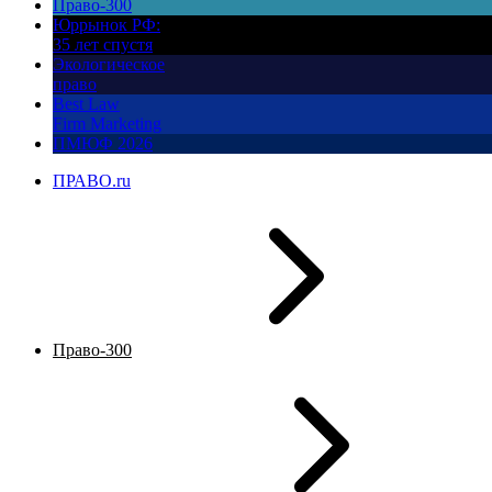
Право-300
Юррынок РФ:
35 лет спустя
Экологическое
право
Best Law
Firm Marketing
ПМЮФ 2026
ПРАВО.ru
Право-300