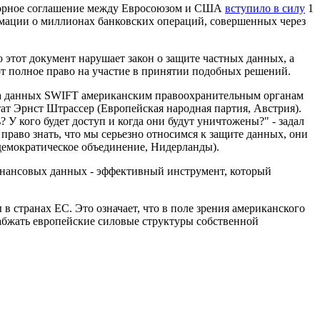
Спорное соглашение между Евросоюзом и США
вступило в силу
1
ормации о миллионах банковских операций, совершенных через
о этот документ нарушает закон о защите частных данных, а
т полное право на участие в принятии подобных решений.
ача данных SWIFT американским правоохранительным органам
ат Эрнст Штрассер (Европейская народная партия, Австрия).
 У кого будет доступ и когда они будут уничтожены?" - задал
раво знать, что мы серьезно относимся к защите данных, они
-демократическое объединение, Нидерланды).
финансовых данных - эффективный инструмент, который
 странах ЕС. Это означает, что в поле зрения американского
набжать европейские силовые структуры собственной