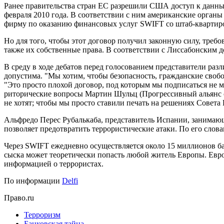
Ранее правительства стран ЕС разрешили США доступ к данн
февраля 2010 года. В соответствии с ним американские орган
фирму по оказанию финансовых услуг SWIFT со штаб-квартиро
Но для того, чтобы этот договор получил законную силу, треб
также их собственные права. В соответствии с Лиссабонским
В среду в ходе дебатов перед голосованием представители р
допустима. "Мы хотим, чтобы безопасность, гражданские своб
"Это просто плохой договор, под которым мы подписаться не мо
риторические вопросы Мартин Шульц (Прогрессивный альянс со
не хотят; чтобы мы просто ставили печать на решениях Совет
Альфредо Перес Рубалькаба, представитель Испании, занимающ
позволяет предотвратить террористические атаки. По его слова
Через SWIFT ежедневно осуществляется около 15 миллионов бан
сыска может теоретически попасть любой житель Европы. Евро
информацией о террористах.
По информации
Delfi
Право.ru
Терроризм
Банковская тайна