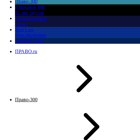
Право-300
Юррынок РФ:
35 лет спустя
Экологическое
право
Best Law
Firm Marketing
ПМЮФ 2026
ПРАВО.ru
Право-300