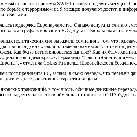
ым межбанковской системы SWIFT сроком на девять месяцев. 
ы по борьбе с терроризмом на 9 месяцев получают доступ к инф
й в Бельгии.
овалась поддержка Европарламента. Однако депутаты считают, чт
 договором о реформировании ЕС депутаты Европарламента имею
азличных политических сил выражали сомнения в том, что перед
оды и защита данных были одинаково важными", - отметил депут
жем. Как будут регистрироваться данные? Как их будут хранить?
циалистов и демократов, Германия). "Наши избиратели имеют п
а Европы", - отметила София Интвельд (Европейское либерально
ей пост президента ЕС, заявил, в свою очередь, что передача 
м, договор дает достаточные гарантии защиты.
ковских трансакций, в том числе, обычные денежные переводы в
союз надеется на то, что в обмен на этот договор США будут с