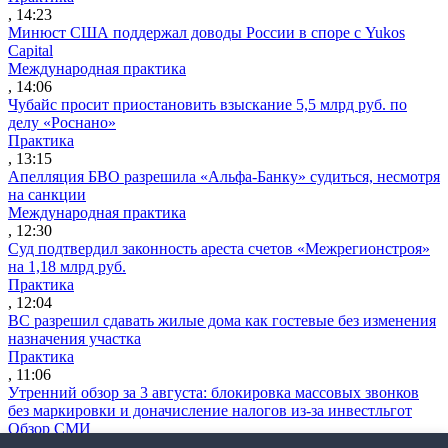
, 14:23
Минюст США поддержал доводы России в споре с Yukos
Capital
Международная практика
, 14:06
Чубайс просит приостановить взыскание 5,5 млрд руб. по
делу «Роснано»
Практика
, 13:15
Апелляция БВО разрешила «Альфа-Банку» судиться, несмотря
на санкции
Международная практика
, 12:30
Суд подтвердил законность ареста счетов «Межрегионстроя»
на 1,18 млрд руб.
Практика
, 12:04
ВС разрешил сдавать жилые дома как гостевые без изменения
назначения участка
Практика
, 11:06
Утренний обзор за 3 августа: блокировка массовых звонков
без маркировки и доначисление налогов из-за инвестльгот
Обзор СМИ
, 09:06