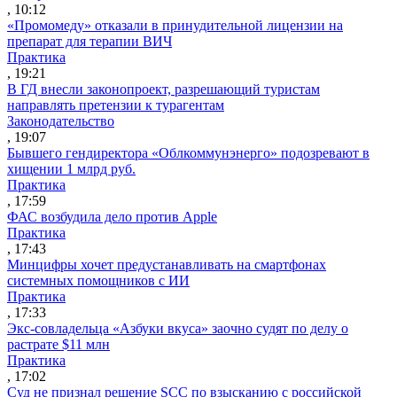
, 10:12
«Промомеду» отказали в принудительной лицензии на
препарат для терапии ВИЧ
Практика
, 19:21
В ГД внесли законопроект, разрешающий туристам
направлять претензии к турагентам
Законодательство
, 19:07
Бывшего гендиректора «Облкоммунэнерго» подозревают в
хищении 1 млрд руб.
Практика
, 17:59
ФАС возбудила дело против Apple
Практика
, 17:43
Минцифры хочет предустанавливать на смартфонах
системных помощников с ИИ
Практика
, 17:33
Экс-совладельца «Азбуки вкуса» заочно судят по делу о
растрате $11 млн
Практика
, 17:02
Суд не признал решение SCC по взысканию с российской