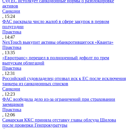
Суд ЕС истолкует санкционные нормы о разблокировке
активов
Санкции
, 15:24
ФАС раскрыла число жалоб в сфере закупок в первом
полугодии
Практика
, 14:47
NexTouch выкупит активы обанкротившегося «Кванта»
Практика
, 13:35
«Евротранс» перешел в полноценный дефолт по трем
выпускам облигаций
Практика
, 12:31
Российский судовладелец отозвал иск к ЕС после исключения
танкера из санкционных списков
Санкции
, 12:23
ФАС возбудила дело из-за ограничений при страховании
заемщиков
Практика
, 12:06
Самарская ККС приняла отставку главы облсуда Шилова
после проверки Генпрокуратуры