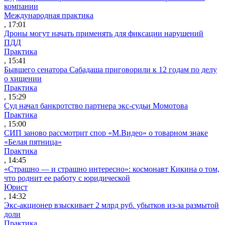
компании
Международная практика
, 17:01
Дроны могут начать применять для фиксации нарушений
ПДД
Практика
, 15:41
Бывшего сенатора Сабадаша приговорили к 12 годам по делу
о хищении
Практика
, 15:29
Суд начал банкротство партнера экс-судьи Момотова
Практика
, 15:00
СИП заново рассмотрит спор «М.Видео» о товарном знаке
«Белая пятница»
Практика
, 14:45
«Страшно — и страшно интересно»: космонавт Кикина о том,
что роднит ее работу с юридической
Юрист
, 14:32
Экс-акционер взыскивает 2 млрд руб. убытков из-за размытой
доли
Практика