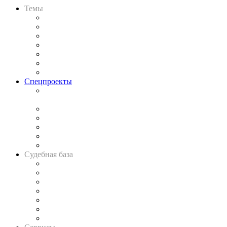
Темы
Практика
Законодательство
Процесс
Исследования
Рынок юридических услуг
Юридическое сообщество
Важнейшие правовые темы в прессе
Спецпроекты
Подкаст «В здравом уме
и твёрдой памяти»
Legal Design
Банкротная панорама
Советы для литигаторов
Сговоры на торгах
Авто
Судебная база
Картотека арбитражных дел
Решения арбитражных судов
Календарь рассмотрения арбитражных дел
Досье судей
Информация о судах
RSS лента новостей
Вакансии для юристов