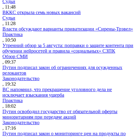
Судьи
, 11:48
ВККС открыла семь новых вакансий
Судьи
, 11:28
Власти обсуждают варианты приватизации «Сирены-Трэвел»
Практика
, 10:50
Утренний обзор за 5 августа: поправки о защите контента при
обучении нейросетей и правила «социальных» СЗПК
Обзор СМИ
, 09:37
Путин подписал закон об ограничениях для осужденных
релокантов
Законодательство
, 19:32
ВС напомнил, что прекращение уголовного дела не
исключает взыскания ущерба
Практика
, 18:02
Путин освободил государство от обязательной оферты
миноритариям при передаче акций
Законодательство
, 17:16
Путин подписал закон о мониторинге цен на продукты по