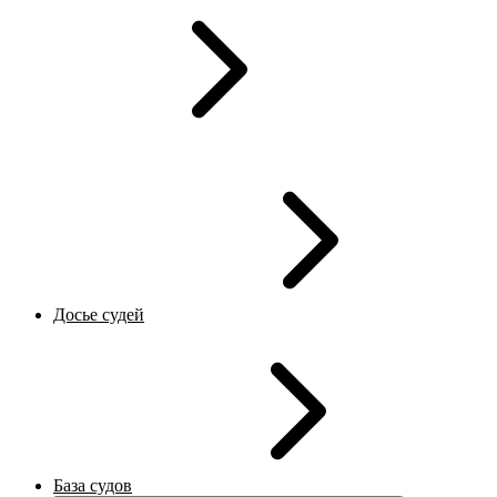
Досье судей
База судов