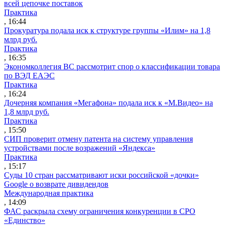
всей цепочке поставок
Практика
, 16:44
Прокуратура подала иск к структуре группы «Илим» на 1,8
млрд руб.
Практика
, 16:35
Экономколлегия ВС рассмотрит спор о классификации товара
по ВЭД ЕАЭС
Практика
, 16:24
Дочерняя компания «Мегафона» подала иск к «М.Видео» на
1,8 млрд руб.
Практика
, 15:50
СИП проверит отмену патента на систему управления
устройствами после возражений «Яндекса»
Практика
, 15:17
Суды 10 стран рассматривают иски российской «дочки»
Google о возврате дивидендов
Международная практика
, 14:09
ФАС раскрыла схему ограничения конкуренции в СРО
«Единство»