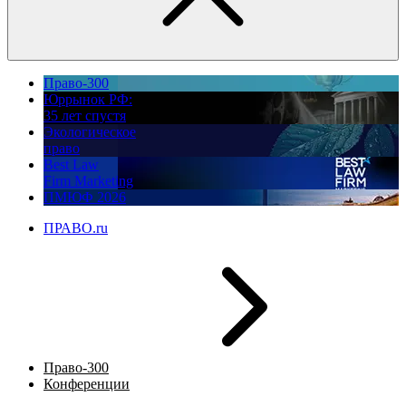
Право-300
Юррынок РФ:
35 лет спустя
Экологическое
право
Best Law
Firm Marketing
ПМЮФ 2026
ПРАВО.ru
Право-300
Конференции