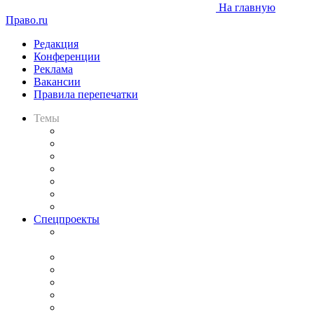
На главную
Право.ru
Редакция
Конференции
Реклама
Вакансии
Правила перепечатки
Темы
Практика
Законодательство
Процесс
Исследования
Рынок юридических услуг
Юридическое сообщество
Важнейшие правовые темы в прессе
Спецпроекты
Подкаст «В здравом уме
и твёрдой памяти»
Legal Design
Банкротная панорама
Советы для литигаторов
Сговоры на торгах
Авто