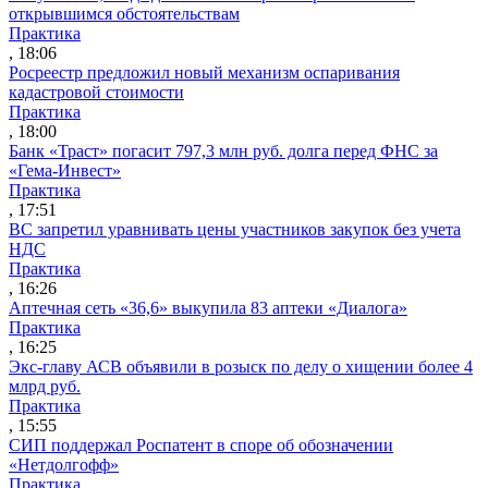
открывшимся обстоятельствам
Практика
, 18:06
Росреестр предложил новый механизм оспаривания
кадастровой стоимости
Практика
, 18:00
Банк «Траст» погасит 797,3 млн руб. долга перед ФНС за
«Гема-Инвест»
Практика
, 17:51
ВС запретил уравнивать цены участников закупок без учета
НДС
Практика
, 16:26
Аптечная сеть «36,6» выкупила 83 аптеки «Диалога»
Практика
, 16:25
Экс-главу АСВ объявили в розыск по делу о хищении более 4
млрд руб.
Практика
, 15:55
СИП поддержал Роспатент в споре об обозначении
«Нетдолгофф»
Практика