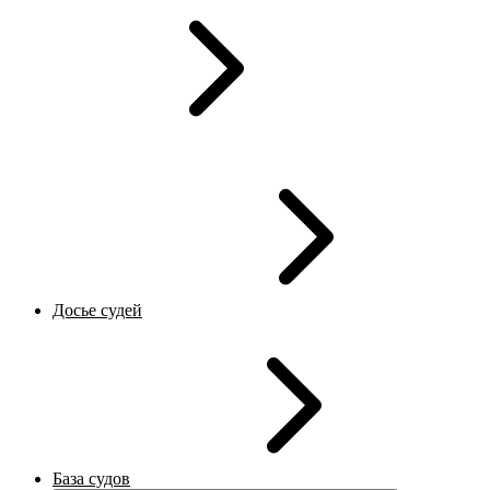
Досье судей
База судов