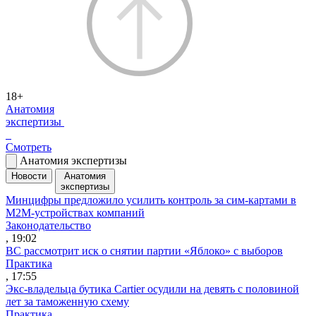
18+
Анатомия
экспертизы
Смотреть
Анатомия экспертизы
Новости
Анатомия
экспертизы
Минцифры предложило усилить контроль за сим-картами в
M2M-устройствах компаний
Законодательство
, 19:02
ВС рассмотрит иск о снятии партии «Яблоко» с выборов
Практика
, 17:55
Экс-владельца бутика Cartier осудили на девять с половиной
лет за таможенную схему
Практика