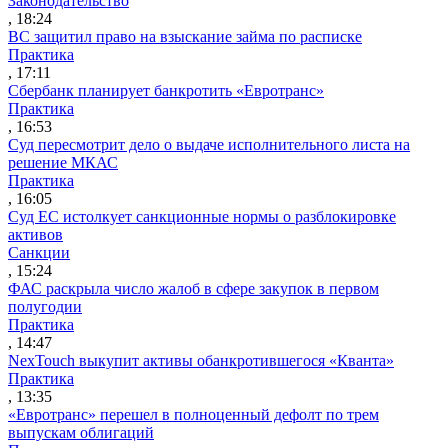
Законодательство
, 18:24
ВС защитил право на взыскание займа по расписке
Практика
, 17:11
Сбербанк планирует банкротить «Евротранс»
Практика
, 16:53
Суд пересмотрит дело о выдаче исполнительного листа на
решение МКАС
Практика
, 16:05
Суд ЕС истолкует санкционные нормы о разблокировке
активов
Санкции
, 15:24
ФАС раскрыла число жалоб в сфере закупок в первом
полугодии
Практика
, 14:47
NexTouch выкупит активы обанкротившегося «Кванта»
Практика
, 13:35
«Евротранс» перешел в полноценный дефолт по трем
выпускам облигаций