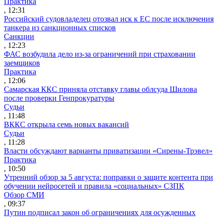
Практика
, 12:31
Российский судовладелец отозвал иск к ЕС после исключения
танкера из санкционных списков
Санкции
, 12:23
ФАС возбудила дело из-за ограничений при страховании
заемщиков
Практика
, 12:06
Самарская ККС приняла отставку главы облсуда Шилова
после проверки Генпрокуратуры
Судьи
, 11:48
ВККС открыла семь новых вакансий
Судьи
, 11:28
Власти обсуждают варианты приватизации «Сирены-Трэвел»
Практика
, 10:50
Утренний обзор за 5 августа: поправки о защите контента при
обучении нейросетей и правила «социальных» СЗПК
Обзор СМИ
, 09:37
Путин подписал закон об ограничениях для осужденных