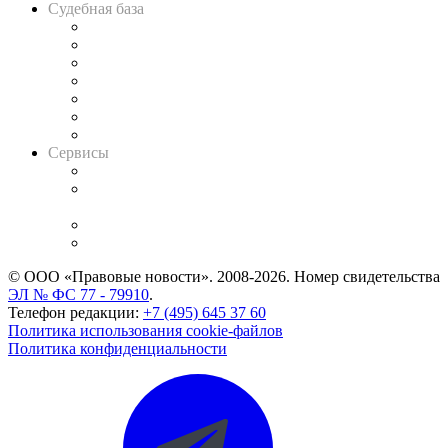
Судебная база
Картотека арбитражных дел
Решения арбитражных судов
Календарь рассмотрения арбитражных дел
Досье судей
Информация о судах
RSS лента новостей
Вакансии для юристов
Сервисы
Справочно-правовая система
Casebook: мониторинг дел
и компаний
Caselook: поиск и анализ практики
CASE.ONE: управление юридической службой
© ООО «Правовые новости». 2008-2026.
Номер свидетельства
ЭЛ № ФС 77 - 79910
.
Телефон редакции:
+7 (495) 645 37 60
Политика использования cookie-файлов
Политика конфиденциальности