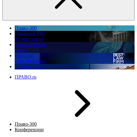
Право-300
Юррынок РФ:
35 лет спустя
Экологическое
право
Best Law
Firm Marketing
ПМЮФ 2026
ПРАВО.ru
Право-300
Конференции