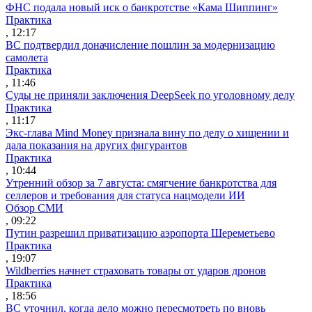
ФНС подала новый иск о банкротстве «Кама Шиппинг»
Практика
, 12:17
ВС подтвердил доначисление пошлин за модернизацию
самолета
Практика
, 11:46
Суды не приняли заключения DeepSeek по уголовному делу
Практика
, 11:17
Экс-глава Mind Money признала вину по делу о хищении и
дала показания на других фигурантов
Практика
, 10:44
Утренний обзор за 7 августа: смягчение банкротства для
селлеров и требования для статуса нацмодели ИИ
Обзор СМИ
, 09:22
Путин разрешил приватизацию аэропорта Шереметьево
Практика
, 19:07
Wildberries начнет страховать товары от ударов дронов
Практика
, 18:56
ВС уточнил, когда дело можно пересмотреть по вновь