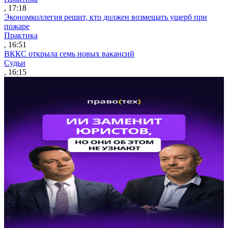
, 17:18
Экономколлегия решит, кто должен возмещать ущерб при
пожаре
Практика
, 16:51
ВККС открыла семь новых вакансий
Судьи
, 16:15