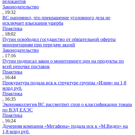
релокантов
Законодательство
, 19:32
ВС напомнил, что прекращение уголовного дела не
исключает взыскания ущерба
Практика
, 18:02
Путин освободил государство от обязательной оферты
миноритариям при передаче акций
Законодательство
, 17:16
Путин подписал закон о мониторинге цен на продукты по
всей цепочке поставок
Практика
, 16:44
Прокуратура подала иск к структуре группы «Илим» на 1,8
млрд руб.
Практика
, 16:35
Экономколлегия ВС рассмотрит спор о классификации товара
по ВЭД ЕАЭС
Практика
, 16:24
Дочерняя компания «Мегафона» подала иск к «М.Видео» на
1,8 млрд руб.