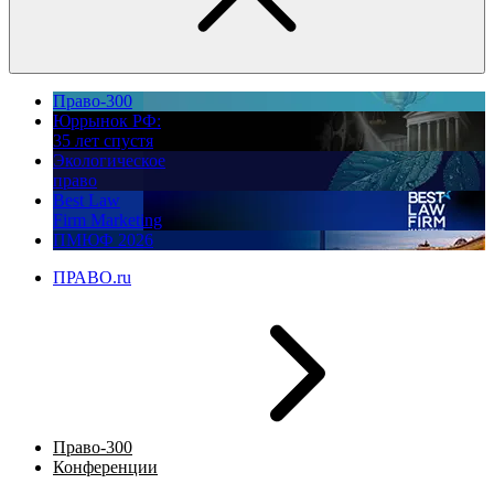
Право-300
Юррынок РФ:
35 лет спустя
Экологическое
право
Best Law
Firm Marketing
ПМЮФ 2026
ПРАВО.ru
Право-300
Конференции