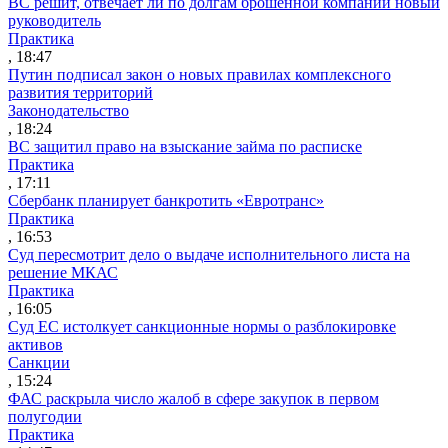
ВС решит, отвечает ли по долгам брошенной компании новый
руководитель
Практика
, 18:47
Путин подписал закон о новых правилах комплексного
развития территорий
Законодательство
, 18:24
ВС защитил право на взыскание займа по расписке
Практика
, 17:11
Сбербанк планирует банкротить «Евротранс»
Практика
, 16:53
Суд пересмотрит дело о выдаче исполнительного листа на
решение МКАС
Практика
, 16:05
Суд ЕС истолкует санкционные нормы о разблокировке
активов
Санкции
, 15:24
ФАС раскрыла число жалоб в сфере закупок в первом
полугодии
Практика