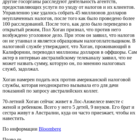
другие госорганы расследуют деятельность агентств,
предоставляющих услуги по уходу от налогов и их клиентов.
Управлению уже удалось собрать 45 миллионов долларов
неуплаченных налогов, после того как было проведено более
100 расследований. После того, как дело было переведено в
открытый режим, Пол Хоган признал, что против него
возбуждено уголовное дело. При этом он заявил, что налогов
он не утаивал и является образцовым налогоплательщиком. В
налоговой службе утверждают, что Хоган, проживающий в
Калифорнии, переводил миллионы долларов в оффшоры. Сам
актер в интервью австралийскому телеканалу заявил, что не
может назвать сумму, которую он, по мнению налоговых
служб, задолжал.
Хоган намерен подать иск против американской налоговой
службы, которая неоднократно вызывала его для дачи
показаний по запросу австралийских коллег.
70-летний Хоган сейчас живет в Лос-Анжелесе вместе с
женой и ребенком. Всего у него 5 детей, 9 внуков. Его брат и
сестра живут в Австралии, куда он часто приезжает, чтобы их
навестить.
По информации
Bloomberg
Право.ru