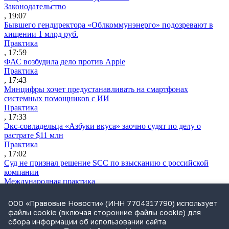
Законодательство
, 19:07
Бывшего гендиректора «Облкоммунэнерго» подозревают в
хищении 1 млрд руб.
Практика
, 17:59
ФАС возбудила дело против Apple
Практика
, 17:43
Минцифры хочет предустанавливать на смартфонах
системных помощников с ИИ
Практика
, 17:33
Экс-совладельца «Азбуки вкуса» заочно судят по делу о
растрате $11 млн
Практика
, 17:02
Суд не признал решение SCC по взысканию с российской
компании
Международная практика
, 17:01
Дроны могут начать применять для фиксации нарушений
ООО «Правовые Новости» (ИНН 7704317790) использует
ПДД
файлы cookie (включая сторонние файлы cookie) для
Практика
сбора информации об использовании сайта
, 15:41