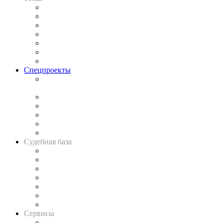
Практика
Законодательство
Процесс
Исследования
Рынок юридических услуг
Юридическое сообщество
Важнейшие правовые темы в прессе
Спецпроекты
Подкаст «В здравом уме
и твёрдой памяти»
Legal Design
Банкротная панорама
Советы для литигаторов
Сговоры на торгах
Авто
Судебная база
Картотека арбитражных дел
Решения арбитражных судов
Календарь рассмотрения арбитражных дел
Досье судей
Информация о судах
RSS лента новостей
Вакансии для юристов
Сервисы
Справочно-правовая система