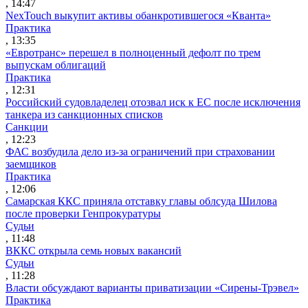
, 14:47
NexTouch выкупит активы обанкротившегося «Кванта»
Практика
, 13:35
«Евротранс» перешел в полноценный дефолт по трем
выпускам облигаций
Практика
, 12:31
Российский судовладелец отозвал иск к ЕС после исключения
танкера из санкционных списков
Санкции
, 12:23
ФАС возбудила дело из-за ограничений при страховании
заемщиков
Практика
, 12:06
Самарская ККС приняла отставку главы облсуда Шилова
после проверки Генпрокуратуры
Судьи
, 11:48
ВККС открыла семь новых вакансий
Судьи
, 11:28
Власти обсуждают варианты приватизации «Сирены-Трэвел»
Практика