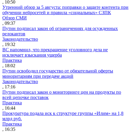
, 10:50
Утренний обзор за 5 августа: поправки о защите контента при
обучении нейросетей и правила «социальных» СЗПК
Обзор СМИ
, 09:37
Путин подписал закон об ограничениях для осужденных
релокантов
Законодательство
, 19:32
ВС напомнил, что прекращение уголовного дела не
исключает взыскания ущерба
Практика
, 18:02
Путин освободил государство от обязательной оферты
миноритариям при передаче акций
Законодательство
, 17:16
Путин подписал закон о мониторинге цен на продукты по
всей цепочке поставок
Практика
, 16:44
Прокуратура подала иск к структуре группы «Илим» на 1,8
млрд руб.
Практика
, 16:35