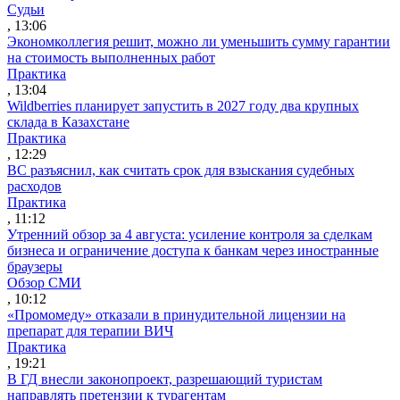
Судьи
, 13:06
Экономколлегия решит, можно ли уменьшить сумму гарантии
на стоимость выполненных работ
Практика
, 13:04
Wildberries планирует запустить в 2027 году два крупных
склада в Казахстане
Практика
, 12:29
ВС разъяснил, как считать срок для взыскания судебных
расходов
Практика
, 11:12
Утренний обзор за 4 августа: усиление контроля за сделкам
бизнеса и ограничение доступа к банкам через иностранные
браузеры
Обзор СМИ
, 10:12
«Промомеду» отказали в принудительной лицензии на
препарат для терапии ВИЧ
Практика
, 19:21
В ГД внесли законопроект, разрешающий туристам
направлять претензии к турагентам