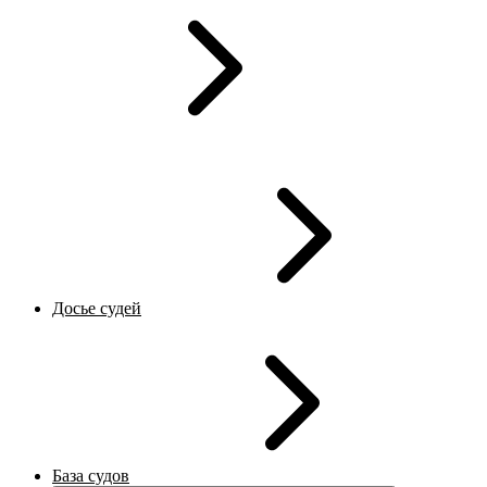
Досье судей
База судов