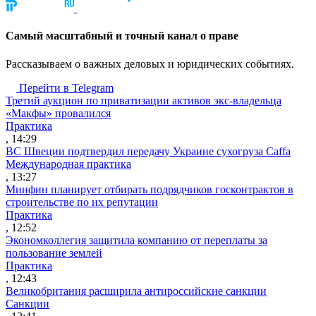
Cамый масштабный и точный канал о праве
Рассказываем о важных деловых и юридических событиях.
Перейти в Telegram
Третий аукцион по приватизации активов экс-владельца
«Макфы» провалился
Практика
, 14:29
ВС Швеции подтвердил передачу Украине сухогруза Caffa
Международная практика
, 13:27
Минфин планирует отбирать подрядчиков госконтрактов в
строительстве по их репутации
Практика
, 12:52
Экономколлегия защитила компанию от переплаты за
пользование землей
Практика
, 12:43
Великобритания расширила антироссийские санкции
Санкции