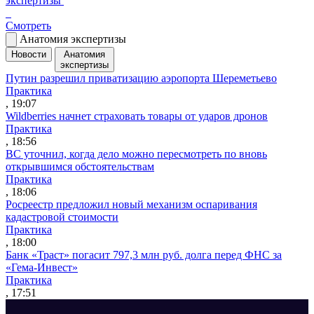
экспертизы
Смотреть
Анатомия экспертизы
Новости
Анатомия
экспертизы
Путин разрешил приватизацию аэропорта Шереметьево
Практика
, 19:07
Wildberries начнет страховать товары от ударов дронов
Практика
, 18:56
ВС уточнил, когда дело можно пересмотреть по вновь
открывшимся обстоятельствам
Практика
, 18:06
Росреестр предложил новый механизм оспаривания
кадастровой стоимости
Практика
, 18:00
Банк «Траст» погасит 797,3 млн руб. долга перед ФНС за
«Гема-Инвест»
Практика
, 17:51