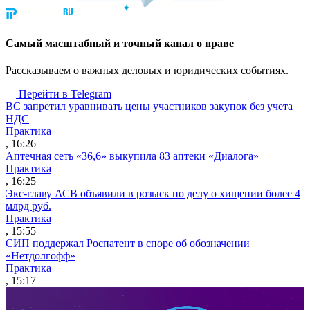
Cамый масштабный и точный канал о праве
Рассказываем о важных деловых и юридических событиях.
Перейти в Telegram
ВС запретил уравнивать цены участников закупок без учета
НДС
Практика
, 16:26
Аптечная сеть «36,6» выкупила 83 аптеки «Диалога»
Практика
, 16:25
Экс-главу АСВ объявили в розыск по делу о хищении более 4
млрд руб.
Практика
, 15:55
СИП поддержал Роспатент в споре об обозначении
«Нетдолгофф»
Практика
, 15:17