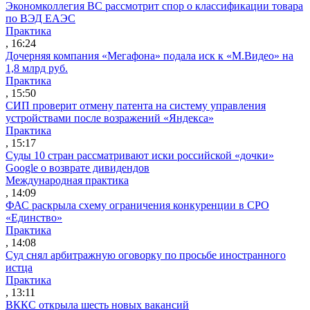
Экономколлегия ВС рассмотрит спор о классификации товара
по ВЭД ЕАЭС
Практика
, 16:24
Дочерняя компания «Мегафона» подала иск к «М.Видео» на
1,8 млрд руб.
Практика
, 15:50
СИП проверит отмену патента на систему управления
устройствами после возражений «Яндекса»
Практика
, 15:17
Суды 10 стран рассматривают иски российской «дочки»
Google о возврате дивидендов
Международная практика
, 14:09
ФАС раскрыла схему ограничения конкуренции в СРО
«Единство»
Практика
, 14:08
Суд снял арбитражную оговорку по просьбе иностранного
истца
Практика
, 13:11
ВККС открыла шесть новых вакансий