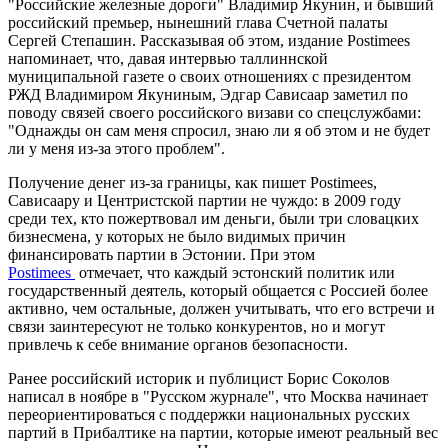
"Российские железные дороги" Владимир Якунин, и бывший
российский премьер, нынешний глава Счетной палаты
Сергей Степашин. Рассказывая об этом, издание Postimees
напоминает, что, давая интервью таллиннской
муниципальной газете о своих отношениях с президентом
РЖД Владимиром Якуниным, Эдгар Сависаар заметил по
поводу связей своего российского визави со спецслужбами:
"Однажды он сам меня спросил, знаю ли я об этом и не будет
ли у меня из-за этого проблем".
Получение денег из-за границы, как пишет Postimees,
Сависаару и Центристской партии не чуждо: в 2009 году
среди тех, кто пожертвовал им деньги, были три словацких
бизнесмена, у которых не было видимых причин
финансировать партии в Эстонии. При этом
Postimees
отмечает, что каждый эстонский политик или
государственный деятель, который общается с Россией более
активно, чем остальные, должен учитывать, что его встречи и
связи заинтересуют не только конкурентов, но и могут
привлечь к себе внимание органов безопасности.
Ранее российский историк и публицист Борис Соколов
написал в ноябре в "Русском журнале", что Москва начинает
переориентироваться с поддержки национальных русских
партий в Прибалтике на партии, которые имеют реальный вес