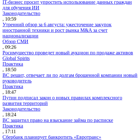
IT-бизнес просит упростить использование данных граждан
для обучения ИИ
Законодательство
, 10:59
Утренний обзор за 6 августа: ужесточение закупок
иностранной техники и рост рынка M&A за счет
национализации
Обзор СМИ
, 09:26
Росимущество проведет новый аукцион по продаже активов
Global Spirits
Практика
, 18:50
ВС решит, отвечает ли по долгам брошенной компании новый
руководитель
Практика
, 18:47
Путин подписал закон о новых правилах комплексного
развития территорий
Законодательство
, 18:24
ВС защитил право на взыскание займа по расписке
Практика
, 17:11
Сбербанк планирует банкротить «Евротранс»