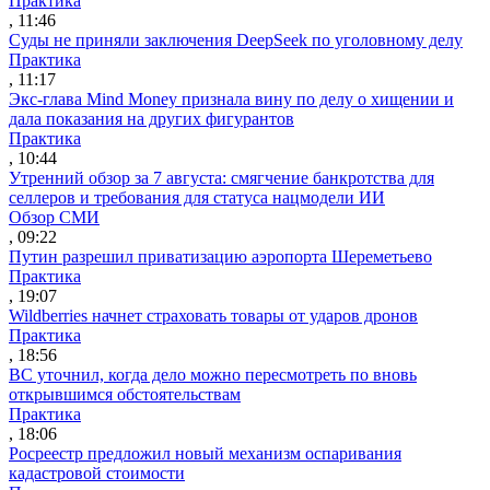
Практика
, 11:46
Суды не приняли заключения DeepSeek по уголовному делу
Практика
, 11:17
Экс-глава Mind Money признала вину по делу о хищении и
дала показания на других фигурантов
Практика
, 10:44
Утренний обзор за 7 августа: смягчение банкротства для
селлеров и требования для статуса нацмодели ИИ
Обзор СМИ
, 09:22
Путин разрешил приватизацию аэропорта Шереметьево
Практика
, 19:07
Wildberries начнет страховать товары от ударов дронов
Практика
, 18:56
ВС уточнил, когда дело можно пересмотреть по вновь
открывшимся обстоятельствам
Практика
, 18:06
Росреестр предложил новый механизм оспаривания
кадастровой стоимости