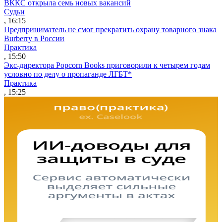
ВККС открыла семь новых вакансий
Судьи
, 16:15
Предприниматель не смог прекратить охрану товарного знака
Burberry в России
Практика
, 15:50
Экс-директора Popcorn Books приговорили к четырем годам
условно по делу о пропаганде ЛГБТ*
Практика
, 15:25