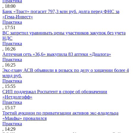
Практика
, 18:00
Банк «Траст» погасит 797,3 млн руб. долга перед ФНС за
«Гема-Инвест»
Практика
, 17:51
ВС запретил уравнивать цены участников закупок без учета
НДС
Практика
, 16:26
Аптечная сеть «36,6» выкупила 83 аптеки «Диалога»
Практика
, 16:25
Экс-главу АСВ объявили в розыск по делу о хищении более 4
млрд руб.
Практика
, 15:55
СИП поддержал Роспатент в споре об обозначении
«Нетдолгофф»
Практика
, 15:17
Третий аукцион по приватизации активов экс-владельца
«Макфы» провалился
Практика
, 14:29