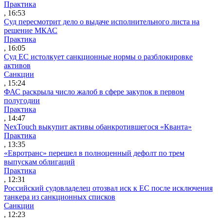
Практика
, 16:53
Суд пересмотрит дело о выдаче исполнительного листа на
решение МКАС
Практика
, 16:05
Суд ЕС истолкует санкционные нормы о разблокировке
активов
Санкции
, 15:24
ФАС раскрыла число жалоб в сфере закупок в первом
полугодии
Практика
, 14:47
NexTouch выкупит активы обанкротившегося «Кванта»
Практика
, 13:35
«Евротранс» перешел в полноценный дефолт по трем
выпускам облигаций
Практика
, 12:31
Российский судовладелец отозвал иск к ЕС после исключения
танкера из санкционных списков
Санкции
, 12:23