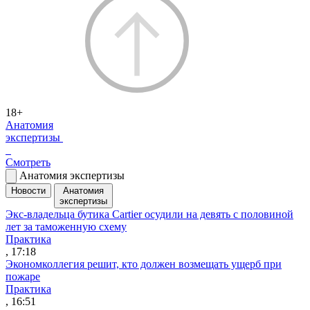
18+
Анатомия
экспертизы
Смотреть
Анатомия экспертизы
Новости
Анатомия
экспертизы
Экс-владельца бутика Cartier осудили на девять с половиной
лет за таможенную схему
Практика
, 17:18
Экономколлегия решит, кто должен возмещать ущерб при
пожаре
Практика
, 16:51