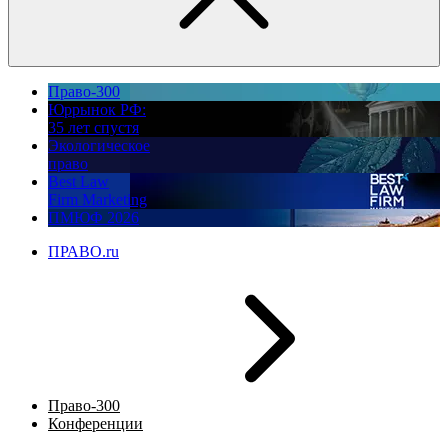
Право-300
Юррынок РФ:
35 лет спустя
Экологическое
право
Best Law
Firm Marketing
ПМЮФ 2026
ПРАВО.ru
Право-300
Конференции