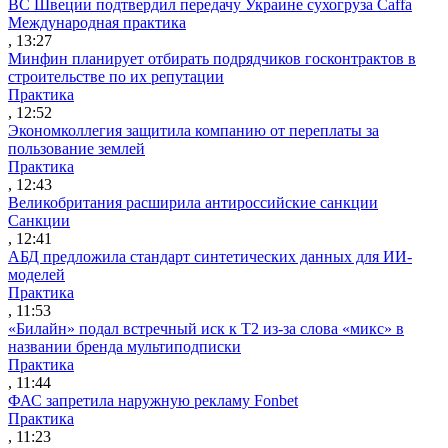
ВС Швеции подтвердил передачу Украине сухогруза Caffa
Международная практика
, 13:27
Минфин планирует отбирать подрядчиков госконтрактов в
строительстве по их репутации
Практика
, 12:52
Экономколлегия защитила компанию от переплаты за
пользование землей
Практика
, 12:43
Великобритания расширила антироссийские санкции
Санкции
, 12:41
АБД предложила стандарт синтетических данных для ИИ-
моделей
Практика
, 11:53
«Билайн» подал встречный иск к Т2 из-за слова «микс» в
названии бренда мультиподписки
Практика
, 11:44
ФАС запретила наружную рекламу Fonbet
Практика
, 11:23