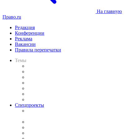
На главную
Право.ru
Редакция
Конференции
Реклама
Вакансии
Правила перепечатки
Темы
Практика
Законодательство
Процесс
Исследования
Рынок юридических услуг
Юридическое сообщество
Важнейшие правовые темы в прессе
Спецпроекты
Подкаст «В здравом уме
и твёрдой памяти»
Legal Design
Банкротная панорама
Советы для литигаторов
Сговоры на торгах