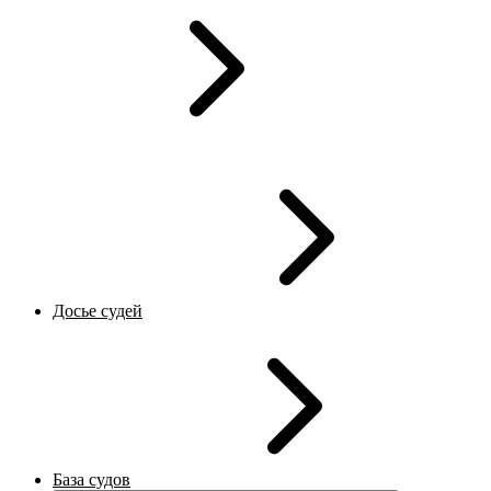
Досье судей
База судов