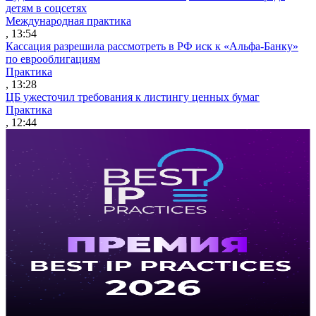
детям в соцсетях
Международная практика
, 13:54
Кассация разрешила рассмотреть в РФ иск к «Альфа-Банку»
по еврооблигациям
Практика
, 13:28
ЦБ ужесточил требования к листингу ценных бумаг
Практика
, 12:44