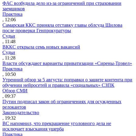
ФАС возбудила дело из-за ограничений при страховании
заемщиков
Практика
, 12:06
Самарская ККС приняла отставку главы облсуда Шилова
после проверки Генпрокуратуры
Судьи
, 11:48
ВККС открыла семь новых вакансий
Судьи
, 11:28
Власти обсуждают варианты приватизации «Сирены-Трэвел»
Практика
, 10:50
Утренний обзор за 5 августа: поправки о защите контента при
обучении нейросетей и правила «социальных» СЗПК
Обзор СМИ
, 09:37
Путин подписал закон об ограничениях для осужденных
релокантов
Законодательство
, 19:32
ВС напомнил, что прекращение уголовного дела не
исключает взыскания ущерба
Практика