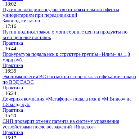
, 18:02
Путин освободил государство от обязательной оферты
миноритариям при передаче акций
Законодательство
, 17:16
Путин подписал закон о мониторинге цен на продукты по
всей цепочке поставок
Практика
, 16:44
Прокуратура подала иск к структуре группы «Илим» на 1,8
млрд руб.
Практика
, 16:35
Экономколлегия ВС рассмотрит спор о классификации товара
по ВЭД ЕАЭС
Практика
, 16:24
Дочерняя компания «Мегафона» подала иск к «М.Видео» на
1,8 млрд руб.
Практика
, 15:50
СИП проверит отмену патента на систему управления
устройствами после возражений «Яндекса»
Практика
, 15:17