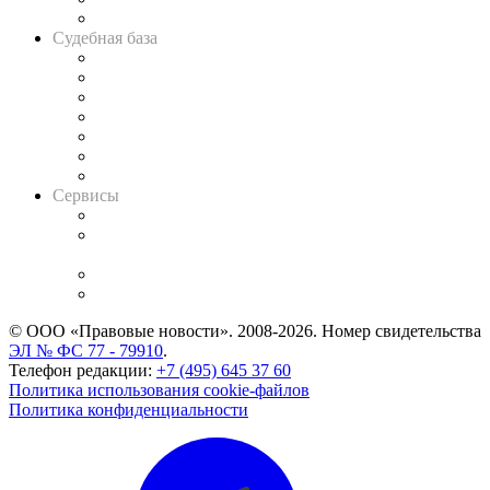
Авто
Судебная база
Картотека арбитражных дел
Решения арбитражных судов
Календарь рассмотрения арбитражных дел
Досье судей
Информация о судах
RSS лента новостей
Вакансии для юристов
Сервисы
Справочно-правовая система
Casebook: мониторинг дел
и компаний
Caselook: поиск и анализ практики
CASE.ONE: управление юридической службой
© ООО «Правовые новости». 2008-2026.
Номер свидетельства
ЭЛ № ФС 77 - 79910
.
Телефон редакции:
+7 (495) 645 37 60
Политика использования cookie-файлов
Политика конфиденциальности