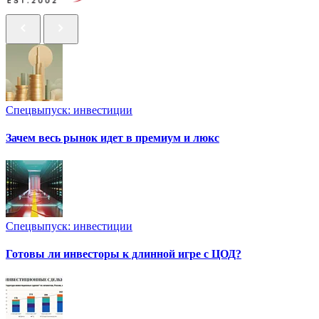
Спецвыпуск: инвестиции
Зачем весь рынок идет в премиум и люкс
Спецвыпуск: инвестиции
Готовы ли инвесторы к длинной игре с ЦОД?