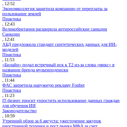
, 12:52
Экономколлегия защитила компанию от переплаты за
пользование землей
Практика
, 12:43
Великобритания расширила антироссийские санкции
Санкции
, 12:41
АБД предложила стандарт синтетических данных для ИИ-
моделей
Практика
, 11:53
«Билайн» подал встречный иск к Т2 из-за слова «микс» в
названии бренда мультиподписки
Практика
, 11:44
ФАС запретила наружную рекламу Fonbet
Практика
, 11:23
IT-бизнес просит упростить использование данных граждан
для обучения ИИ
Законодательство
, 10:59
Утренний обзор за 6 августа: ужесточение закупок
иностранной техники и рост рынка M&A за счет