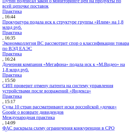
Путин подписал закон о мониторинге цен на продукты по
всей цепочке поставок
Практика
, 16:44
Прокуратура подала иск к структуре группы «Илим» на 1,8
млрд руб.
Практика
, 16:35
Экономколлегия ВС рассмотрит спор о классификации товара
по ВЭД ЕАЭС
Практика
, 16:24
Дочерняя компания «Мегафона» подала иск к «М.Видео» на
1,8 млрд руб.
Практика
, 15:50
СИП проверит отмену патента на систему управления
устройствами после возражений «Яндекса»
Практика
, 15:17
Суды 10 стран рассматривают иски российской «дочки»
Google о возврате дивидендов
Международная практика
, 14:09
ФАС раскрыла схему ограничения конкуренции в СРО