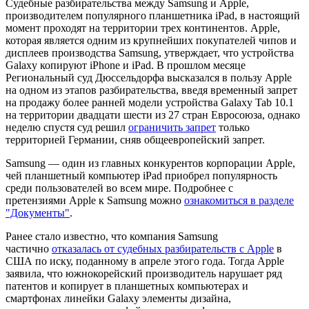
Судебные разбирательства между Samsung и Apple,
производителем популярного планшетника iPad, в настоящий
момент проходят на территории трех континентов. Apple,
которая является одним из крупнейших покупателей чипов и
дисплеев производства Samsung, утверждает, что устройства
Galaxy копируют iPhone и iPad. В прошлом месяце
Региональный суд Дюссельдорфа высказался в пользу Apple
на одном из этапов разбирательства, введя временный запрет
на продажу более ранней модели устройства Galaxy Tab 10.1
на территории двадцати шести из 27 стран Евросоюза, однако
неделю спустя суд решил
ограничить запрет
только
территорией Германии, сняв общеевропейский запрет.
Samsung — один из главных конкурентов корпорации Apple,
чей планшетный компьютер iPad приобрел популярность
среди пользователей во всем мире. Подробнее с
претензиями Apple к Samsung можно
ознакомиться в разделе
"Документы"
.
Ранее стало известно, что компания Samsung
частично
отказалась от судебных разбирательств с Apple
в
США по иску, поданному в апреле этого года. Тогда Apple
заявила, что южнокорейский производитель нарушает ряд
патентов и копирует в планшетных компьютерах и
смартфонах линейки Galaxy элементы дизайна,