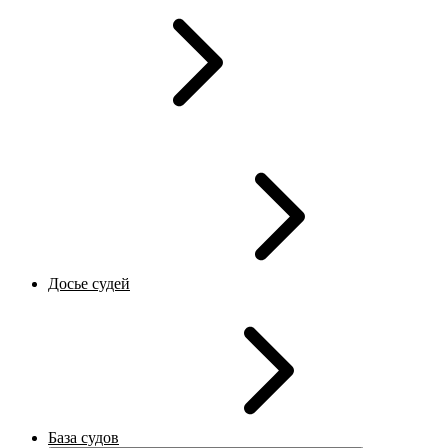
Досье судей
База судов