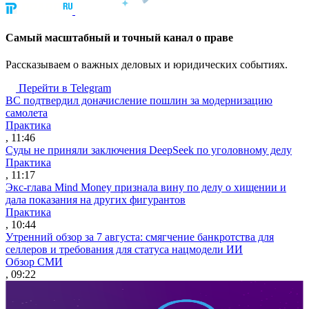
Cамый масштабный и точный канал о праве
Рассказываем о важных деловых и юридических событиях.
Перейти в Telegram
ВС подтвердил доначисление пошлин за модернизацию
самолета
Практика
, 11:46
Суды не приняли заключения DeepSeek по уголовному делу
Практика
, 11:17
Экс-глава Mind Money признала вину по делу о хищении и
дала показания на других фигурантов
Практика
, 10:44
Утренний обзор за 7 августа: смягчение банкротства для
селлеров и требования для статуса нацмодели ИИ
Обзор СМИ
, 09:22