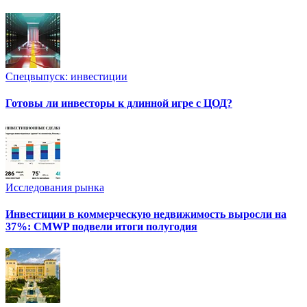
Спецвыпуск: инвестиции
Готовы ли инвесторы к длинной игре с ЦОД?
Исследования рынка
Инвестиции в коммерческую недвижимость выросли на
37%: CMWP подвели итоги полугодия