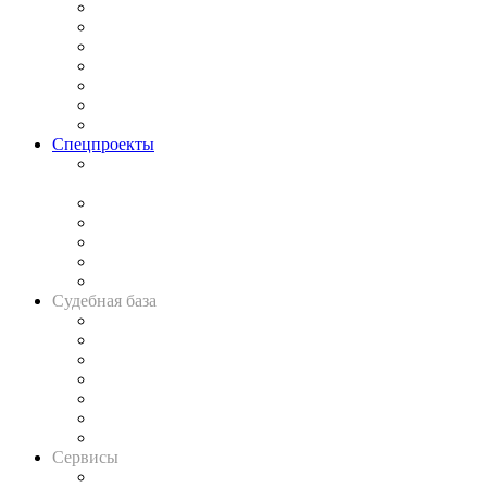
Практика
Законодательство
Процесс
Исследования
Рынок юридических услуг
Юридическое сообщество
Важнейшие правовые темы в прессе
Спецпроекты
Подкаст «В здравом уме
и твёрдой памяти»
Legal Design
Банкротная панорама
Советы для литигаторов
Сговоры на торгах
Авто
Судебная база
Картотека арбитражных дел
Решения арбитражных судов
Календарь рассмотрения арбитражных дел
Досье судей
Информация о судах
RSS лента новостей
Вакансии для юристов
Сервисы
Справочно-правовая система