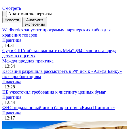
Смотреть
Анатомия экспертизы
Новости
Анатомия
экспертизы
Wildberries запустит программу партнерских хабов для
хранения товаров
Практика
, 14:31
Суд в США обязал выплатить Meta* $942 млн из-за вреда
детям в соцсетях
Международная практика
, 13:54
Кассация разрешила рассмотреть в РФ иск к «Альфа-Банку»
по еврооблигациям
Практика
, 13:28
ЦБ ужесточил требования к листингу ценных бумаг
Практика
, 12:44
ФНС подала новый иск о банкротстве «Кама Шиппинг»
Практика
, 12:17