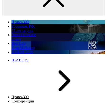
Право-300
Юррынок РФ:
35 лет спустя
Экологическое
право
Best Law
Firm Marketing
ПМЮФ 2026
ПРАВО.ru
Право-300
Конференции