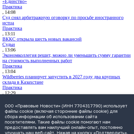
«Единство»
Практика
, 14:08
Суд снял арбитражную оговорку по просьбе иностранного
истца
Практика
, 13:11
ВККС открыла шесть новых вакансий
Судьи
, 13:06
Экономколлегия решит, можно ли уменьшить сумму гарантии
на стоимость выполненных работ
Практика
, 13:04
Wildberries планирует запустить в 2027 году два крупных
склада в Казахстане
Практика
, 12:29
ВС разъяснил, как считать срок для взыскания судебных
расходов
ООО «Правовые Новости» (ИНН 7704317790) использует
Практика
файлы cookie (включая сторонние файлы cookie) для
, 11:12
сбора информации об использовании сайта
Утренний обзор за 4 августа: усиление контроля за сделкам
посетителями. Такие файлы cookie помогают нам
бизнеса и ограничение доступа к банкам через иностранные
предоставлять вам наилучший онлайн-опыт, постоянно
браузеры
улучшать наш веб-сайт. Нажав на кнопку «Подтвердить»,