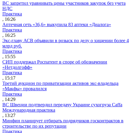
ВС запретил уравнивать цены участников закупок без учета
НДС
Практика
, 16:26
Аптечная сеть «36,6» выкупила 83 аптеки «Диалога»
Практика
, 16:25
Экс-главу АСВ объявили в розыск по делу о хищении более 4
млрд руб.
Практика
, 15:55
СИП поддержал Роспатент в споре об обозначении
«Нетдолгофф»
Практика
, 15:17
Третий аукцион по приватизации активов экс-владельца
«Макфы» провалился
Практика
, 14:29
ВС Швеции подтвердил передачу Украине сухогруза Caffa
Международная практика
, 13:27
Минфин планирует отбирать подрядчиков госконтрактов в
строительстве по их репутации
Практика