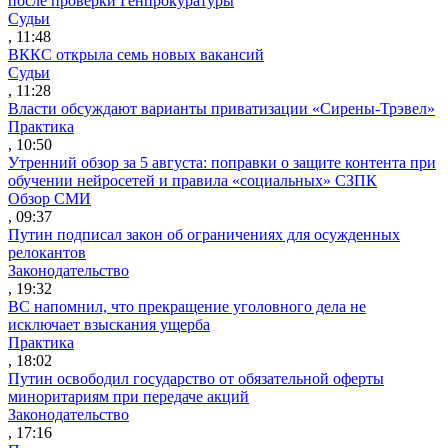
после проверки Генпрокуратуры
Судьи
, 11:48
ВККС открыла семь новых вакансий
Судьи
, 11:28
Власти обсуждают варианты приватизации «Сирены-Трэвел»
Практика
, 10:50
Утренний обзор за 5 августа: поправки о защите контента при
обучении нейросетей и правила «социальных» СЗПК
Обзор СМИ
, 09:37
Путин подписал закон об ограничениях для осужденных
релокантов
Законодательство
, 19:32
ВС напомнил, что прекращение уголовного дела не
исключает взыскания ущерба
Практика
, 18:02
Путин освободил государство от обязательной оферты
миноритариям при передаче акций
Законодательство
, 17:16