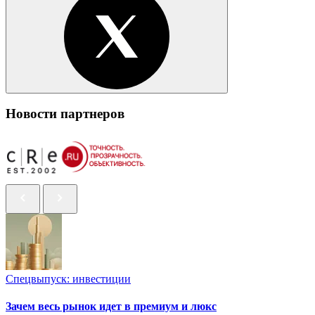
Новости партнеров
Спецвыпуск: инвестиции
Зачем весь рынок идет в премиум и люкс