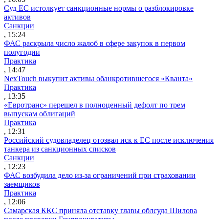
Суд ЕС истолкует санкционные нормы о разблокировке
активов
Санкции
, 15:24
ФАС раскрыла число жалоб в сфере закупок в первом
полугодии
Практика
, 14:47
NexTouch выкупит активы обанкротившегося «Кванта»
Практика
, 13:35
«Евротранс» перешел в полноценный дефолт по трем
выпускам облигаций
Практика
, 12:31
Российский судовладелец отозвал иск к ЕС после исключения
танкера из санкционных списков
Санкции
, 12:23
ФАС возбудила дело из-за ограничений при страховании
заемщиков
Практика
, 12:06
Самарская ККС приняла отставку главы облсуда Шилова