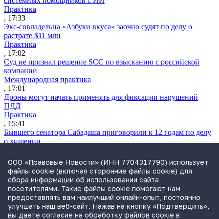
системных помощников с ИИ
Практика
, 17:33
Экс-совладельца «Азбуки вкуса» заочно судят по делу о
растрате $11 млн
Практика
, 17:02
Суд не признал решение SCC по взысканию с российской
компании
Международная практика
, 17:01
Дроны могут начать применять для фиксации нарушений
ПДД
Практика
, 15:41
Бывшего сенатора Сабадаша приговорили к 12 годам по делу
о хищении
Практика
, 15:29
ООО «Правовые Новости» (ИНН 7704317790) использует
Суд начал банкротство партнера экс-судьи Момотова
файлы cookie (включая сторонние файлы cookie) для
Практика
сбора информации об использовании сайта
, 15:00
посетителями. Такие файлы cookie помогают нам
СИП заново рассмотрит спор «М.Видео» о товарном знаке
предоставлять вам наилучший онлайн-опыт, постоянно
«Белая пятница»
улучшать наш веб-сайт. Нажав на кнопку «Подтвердить»,
Практика
вы даете согласие на обработку файлов cookie в