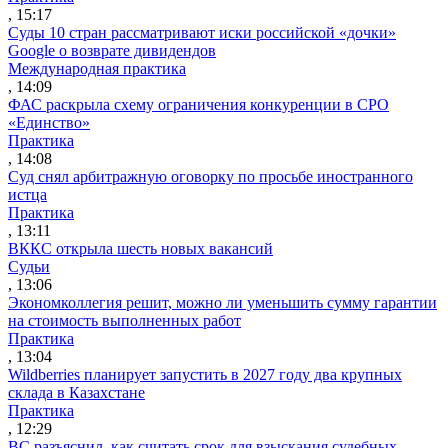
, 15:17
Суды 10 стран рассматривают иски российской «дочки»
Google о возврате дивидендов
Международная практика
, 14:09
ФАС раскрыла схему ограничения конкуренции в СРО
«Единство»
Практика
, 14:08
Суд снял арбитражную оговорку по просьбе иностранного
истца
Практика
, 13:11
ВККС открыла шесть новых вакансий
Судьи
, 13:06
Экономколлегия решит, можно ли уменьшить сумму гарантии
на стоимость выполненных работ
Практика
, 13:04
Wildberries планирует запустить в 2027 году два крупных
склада в Казахстане
Практика
, 12:29
ВС разъяснил, как считать срок для взыскания судебных