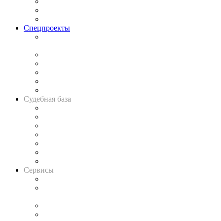
Рынок юридических услуг
Юридическое сообщество
Важнейшие правовые темы в прессе
Спецпроекты
Подкаст «В здравом уме
и твёрдой памяти»
Legal Design
Банкротная панорама
Советы для литигаторов
Сговоры на торгах
Авто
Судебная база
Картотека арбитражных дел
Решения арбитражных судов
Календарь рассмотрения арбитражных дел
Досье судей
Информация о судах
RSS лента новостей
Вакансии для юристов
Сервисы
Справочно-правовая система
Casebook: мониторинг дел
и компаний
Caselook: поиск и анализ практики
CASE.ONE: управление юридической службой