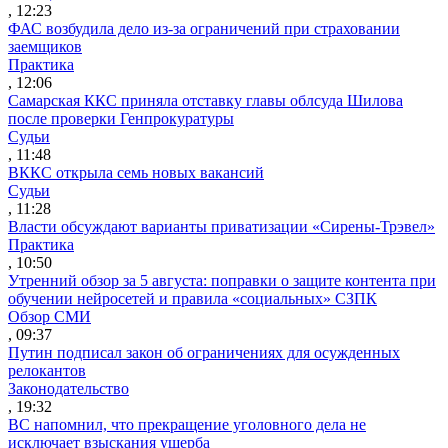
, 12:23
ФАС возбудила дело из-за ограничений при страховании
заемщиков
Практика
, 12:06
Самарская ККС приняла отставку главы облсуда Шилова
после проверки Генпрокуратуры
Судьи
, 11:48
ВККС открыла семь новых вакансий
Судьи
, 11:28
Власти обсуждают варианты приватизации «Сирены-Трэвел»
Практика
, 10:50
Утренний обзор за 5 августа: поправки о защите контента при
обучении нейросетей и правила «социальных» СЗПК
Обзор СМИ
, 09:37
Путин подписал закон об ограничениях для осужденных
релокантов
Законодательство
, 19:32
ВС напомнил, что прекращение уголовного дела не
исключает взыскания ущерба