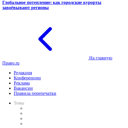
Глобальное потепление: как городские курорты
завоёвывают регионы
На главную
Право.ru
Редакция
Конференции
Реклама
Вакансии
Правила перепечатки
Темы
Практика
Законодательство
Процесс
Исследования