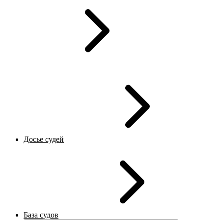
Досье судей
База судов