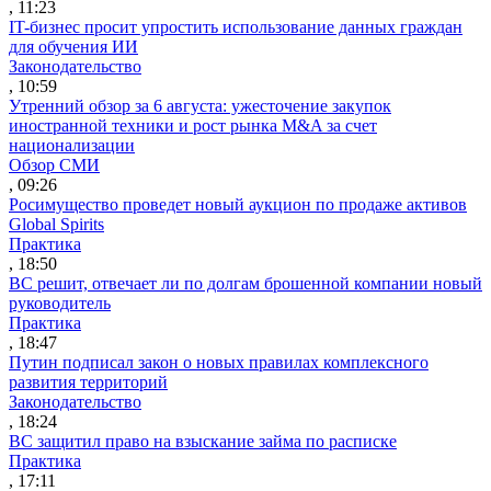
, 11:23
IT-бизнес просит упростить использование данных граждан
для обучения ИИ
Законодательство
, 10:59
Утренний обзор за 6 августа: ужесточение закупок
иностранной техники и рост рынка M&A за счет
национализации
Обзор СМИ
, 09:26
Росимущество проведет новый аукцион по продаже активов
Global Spirits
Практика
, 18:50
ВС решит, отвечает ли по долгам брошенной компании новый
руководитель
Практика
, 18:47
Путин подписал закон о новых правилах комплексного
развития территорий
Законодательство
, 18:24
ВС защитил право на взыскание займа по расписке
Практика
, 17:11