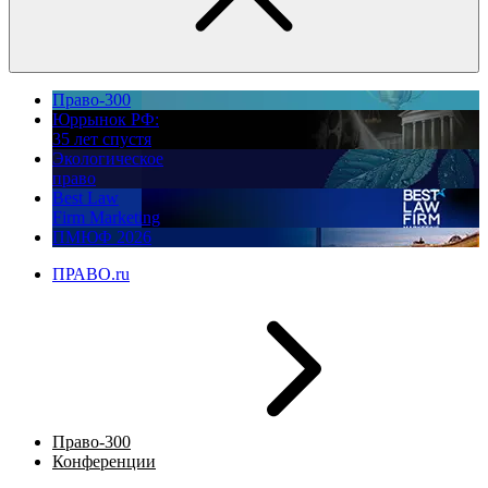
Право-300
Юррынок РФ:
35 лет спустя
Экологическое
право
Best Law
Firm Marketing
ПМЮФ 2026
ПРАВО.ru
Право-300
Конференции