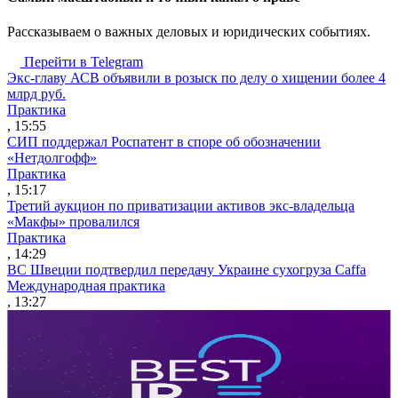
Рассказываем о важных деловых и юридических событиях.
Перейти в Telegram
Экс-главу АСВ объявили в розыск по делу о хищении более 4
млрд руб.
Практика
, 15:55
СИП поддержал Роспатент в споре об обозначении
«Нетдолгофф»
Практика
, 15:17
Третий аукцион по приватизации активов экс-владельца
«Макфы» провалился
Практика
, 14:29
ВС Швеции подтвердил передачу Украине сухогруза Caffa
Международная практика
, 13:27