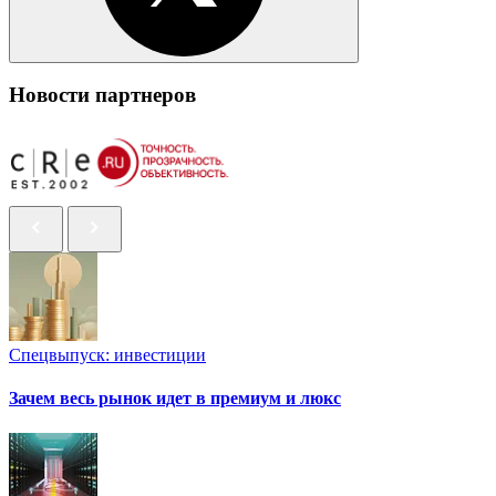
Новости партнеров
Спецвыпуск: инвестиции
Зачем весь рынок идет в премиум и люкс