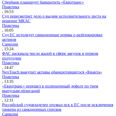
Сбербанк планирует банкротить «Евротранс»
Практика
, 16:53
Суд пересмотрит дело о выдаче исполнительного листа на
решение МКАС
Практика
, 16:05
Суд ЕС истолкует санкционные нормы о разблокировке
активов
Санкции
, 15:24
ФАС раскрыла число жалоб в сфере закупок в первом
полугодии
Практика
, 14:47
NexTouch выкупит активы обанкротившегося «Кванта»
Практика
, 13:35
«Евротранс» перешел в полноценный дефолт по трем
выпускам облигаций
Практика
, 12:31
Российский судовладелец отозвал иск к ЕС после исключения
танкера из санкционных списков
Санкции