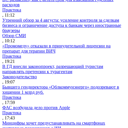
расходов
Практика
, 11:12
Утренний обзор за 4 августа: усиление контроля за сделкам
бизнеса и ограничение доступа к банкам через иностранные
браузеры
Обзор СМИ
, 10:12
«Промомеду» отказали в принудительной лицензии на
препарат для терапии ВИЧ
Практика
, 19:21
В ГД внесли законопроект, разрешающий туристам
направлять претензии к турагентам
Законодательство
, 19:07
Бывшего гендиректора «Облкоммунэнерго» подозревают в
хищении 1 млрд руб.
Практика
, 17:59
ФАС возбудила дело против Apple
Практика
, 17:43
Минцифры хочет предустанавливать на смартфонах