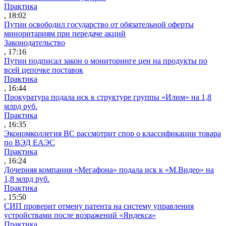
Практика
, 18:02
Путин освободил государство от обязательной оферты
миноритариям при передаче акций
Законодательство
, 17:16
Путин подписал закон о мониторинге цен на продукты по
всей цепочке поставок
Практика
, 16:44
Прокуратура подала иск к структуре группы «Илим» на 1,8
млрд руб.
Практика
, 16:35
Экономколлегия ВС рассмотрит спор о классификации товара
по ВЭД ЕАЭС
Практика
, 16:24
Дочерняя компания «Мегафона» подала иск к «М.Видео» на
1,8 млрд руб.
Практика
, 15:50
СИП проверит отмену патента на систему управления
устройствами после возражений «Яндекса»
Практика