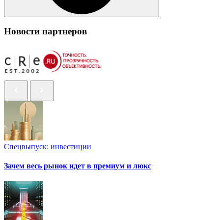
Новости партнеров
Спецвыпуск: инвестиции
Зачем весь рынок идет в премиум и люкс