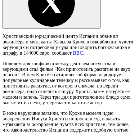
Христианский юридический центр Испании обвинил
режиссера и музыканта Хавьера Крохе в оскорблении чувств
верующих и потребовал у суда приговорить богохульника к
штрафу в 144000 евро, сообщает
BBC
.
Поводом для конфликта между деятелем искусства и
верующими стал фильм "Как приготовить распятие на двух
персон". В нем Крохе в сатирической форме пародирует
популярные кулинарные телешоу и рассказывает о том, как
приготовить распятие, от которого сначала, по версии
режиссера, надо отделить фигуру Христа, затем натереть ее
маслом и запечь. Через три дня приготовленное блюдо само
выскочит из печи, утверждает в картине автор.
В иске верующие заявили, что Крохе высмеял идею
воскрешения Иисуса Христа и попросили суд наказать
музыканта за оскорбление чувств всех христиан, тем более,
что законодательство Испании содержит подобную статью.