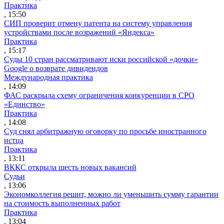
Практика
, 15:50
СИП проверит отмену патента на систему управления
устройствами после возражений «Яндекса»
Практика
, 15:17
Суды 10 стран рассматривают иски российской «дочки»
Google о возврате дивидендов
Международная практика
, 14:09
ФАС раскрыла схему ограничения конкуренции в СРО
«Единство»
Практика
, 14:08
Суд снял арбитражную оговорку по просьбе иностранного
истца
Практика
, 13:11
ВККС открыла шесть новых вакансий
Судьи
, 13:06
Экономколлегия решит, можно ли уменьшить сумму гарантии
на стоимость выполненных работ
Практика
, 13:04