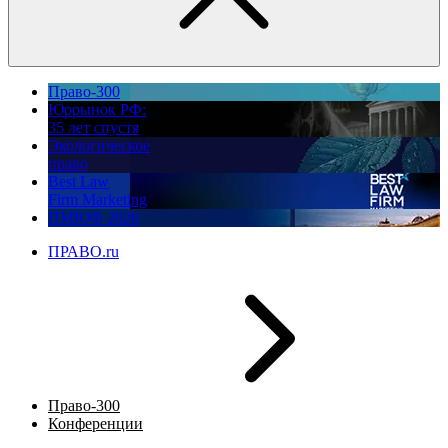
Право-300
Юррынок РФ:
35 лет спустя
Экологическое
право
Best Law
Firm Marketing
ПМЮФ 2026
ПРАВО.ru
Право-300
Конференции