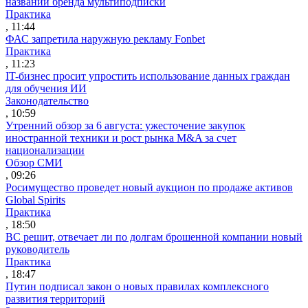
названии бренда мультиподписки
Практика
, 11:44
ФАС запретила наружную рекламу Fonbet
Практика
, 11:23
IT-бизнес просит упростить использование данных граждан
для обучения ИИ
Законодательство
, 10:59
Утренний обзор за 6 августа: ужесточение закупок
иностранной техники и рост рынка M&A за счет
национализации
Обзор СМИ
, 09:26
Росимущество проведет новый аукцион по продаже активов
Global Spirits
Практика
, 18:50
ВС решит, отвечает ли по долгам брошенной компании новый
руководитель
Практика
, 18:47
Путин подписал закон о новых правилах комплексного
развития территорий