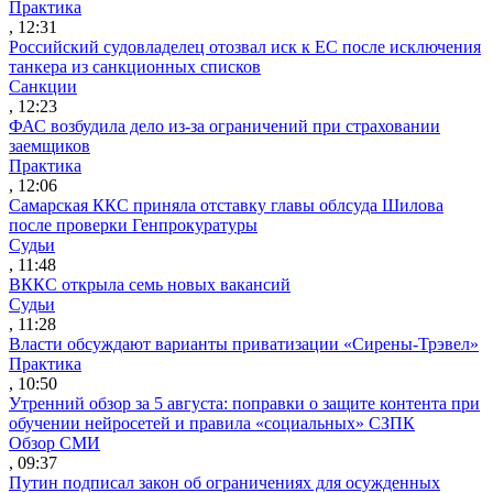
Практика
, 12:31
Российский судовладелец отозвал иск к ЕС после исключения
танкера из санкционных списков
Санкции
, 12:23
ФАС возбудила дело из-за ограничений при страховании
заемщиков
Практика
, 12:06
Самарская ККС приняла отставку главы облсуда Шилова
после проверки Генпрокуратуры
Судьи
, 11:48
ВККС открыла семь новых вакансий
Судьи
, 11:28
Власти обсуждают варианты приватизации «Сирены-Трэвел»
Практика
, 10:50
Утренний обзор за 5 августа: поправки о защите контента при
обучении нейросетей и правила «социальных» СЗПК
Обзор СМИ
, 09:37
Путин подписал закон об ограничениях для осужденных