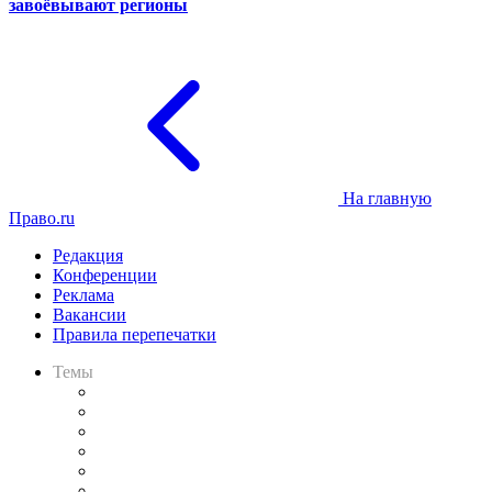
завоёвывают регионы
На главную
Право.ru
Редакция
Конференции
Реклама
Вакансии
Правила перепечатки
Темы
Практика
Законодательство
Процесс
Исследования
Рынок юридических услуг
Юридическое сообщество