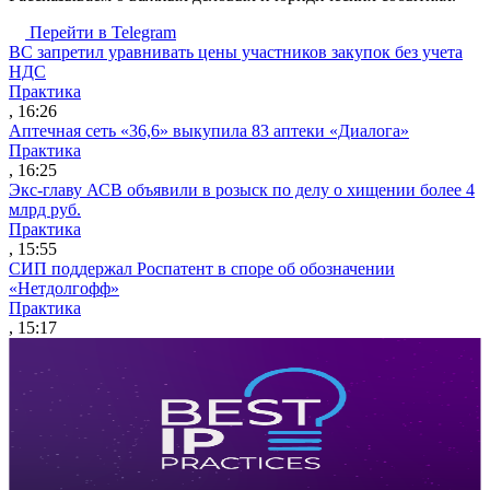
Перейти в Telegram
ВС запретил уравнивать цены участников закупок без учета
НДС
Практика
, 16:26
Аптечная сеть «36,6» выкупила 83 аптеки «Диалога»
Практика
, 16:25
Экс-главу АСВ объявили в розыск по делу о хищении более 4
млрд руб.
Практика
, 15:55
СИП поддержал Роспатент в споре об обозначении
«Нетдолгофф»
Практика
, 15:17