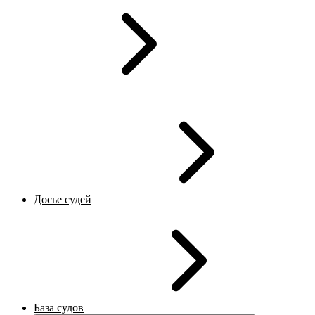
Досье судей
База судов