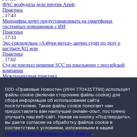
ФАС возбудила дело против Apple
Практика
, 17:43
Минцифры хочет предустанавливать на смартфонах
системных помощников с ИИ
Практика
, 17:33
Экс-совладельца «Азбуки вкуса» заочно судят по делу о
растрате $11 млн
Практика
, 17:02
Суд не признал решение SCC по взысканию с российской
компании
Международная практика
, 17:01
Дроны могут начать применять для фиксации нарушений
ООО «Правовые Новости» (ИНН 7704317790) использует
ПДД
файлы cookie (включая сторонние файлы cookie) для
Практика
сбора информации об использовании сайта
, 15:41
посетителями. Такие файлы cookie помогают нам
Бывшего сенатора Сабадаша приговорили к 12 годам по делу
предоставлять вам наилучший онлайн-опыт, постоянно
о хищении
улучшать наш веб-сайт. Нажав на кнопку «Подтвердить»,
Практика
вы даете согласие на обработку файлов cookie в
, 15:29
соответствии с условиями, изложенными в нашей
Политике использования cookie-файлов
.