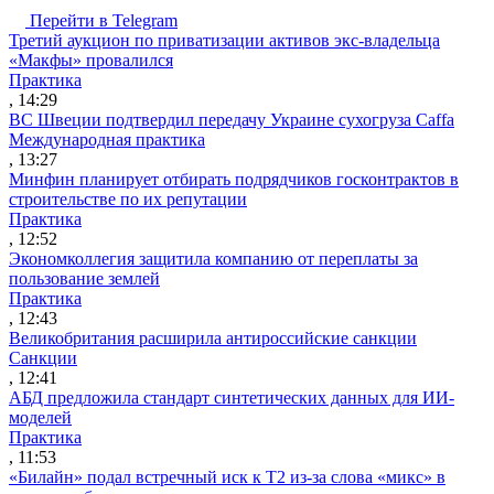
Перейти в Telegram
Третий аукцион по приватизации активов экс-владельца
«Макфы» провалился
Практика
, 14:29
ВС Швеции подтвердил передачу Украине сухогруза Caffa
Международная практика
, 13:27
Минфин планирует отбирать подрядчиков госконтрактов в
строительстве по их репутации
Практика
, 12:52
Экономколлегия защитила компанию от переплаты за
пользование землей
Практика
, 12:43
Великобритания расширила антироссийские санкции
Санкции
, 12:41
АБД предложила стандарт синтетических данных для ИИ-
моделей
Практика
, 11:53
«Билайн» подал встречный иск к Т2 из-за слова «микс» в