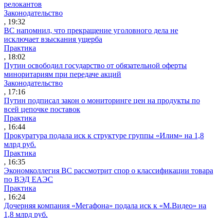
релокантов
Законодательство
, 19:32
ВС напомнил, что прекращение уголовного дела не
исключает взыскания ущерба
Практика
, 18:02
Путин освободил государство от обязательной оферты
миноритариям при передаче акций
Законодательство
, 17:16
Путин подписал закон о мониторинге цен на продукты по
всей цепочке поставок
Практика
, 16:44
Прокуратура подала иск к структуре группы «Илим» на 1,8
млрд руб.
Практика
, 16:35
Экономколлегия ВС рассмотрит спор о классификации товара
по ВЭД ЕАЭС
Практика
, 16:24
Дочерняя компания «Мегафона» подала иск к «М.Видео» на
1,8 млрд руб.