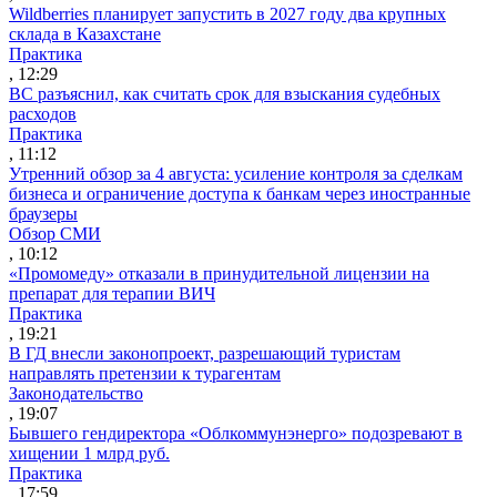
Wildberries планирует запустить в 2027 году два крупных
склада в Казахстане
Практика
, 12:29
ВС разъяснил, как считать срок для взыскания судебных
расходов
Практика
, 11:12
Утренний обзор за 4 августа: усиление контроля за сделкам
бизнеса и ограничение доступа к банкам через иностранные
браузеры
Обзор СМИ
, 10:12
«Промомеду» отказали в принудительной лицензии на
препарат для терапии ВИЧ
Практика
, 19:21
В ГД внесли законопроект, разрешающий туристам
направлять претензии к турагентам
Законодательство
, 19:07
Бывшего гендиректора «Облкоммунэнерго» подозревают в
хищении 1 млрд руб.
Практика
, 17:59