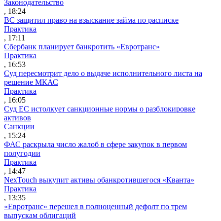
Законодательство
, 18:24
ВС защитил право на взыскание займа по расписке
Практика
, 17:11
Сбербанк планирует банкротить «Евротранс»
Практика
, 16:53
Суд пересмотрит дело о выдаче исполнительного листа на
решение МКАС
Практика
, 16:05
Суд ЕС истолкует санкционные нормы о разблокировке
активов
Санкции
, 15:24
ФАС раскрыла число жалоб в сфере закупок в первом
полугодии
Практика
, 14:47
NexTouch выкупит активы обанкротившегося «Кванта»
Практика
, 13:35
«Евротранс» перешел в полноценный дефолт по трем
выпускам облигаций