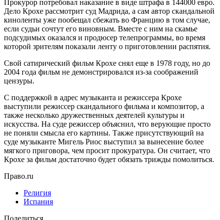
Прокурор потребовал наказание в виде штрафа в 144000 евро.
Дело Крохе рассмотрит суд Мадрида, а сам автор скандальной
киноленты уже пообещал сбежать во Францию в том случае,
если судьи сочтут его виновным. Вместе с ним на скамье
подсудимых оказался и продюсер телепрограммы, во время
которой зрителям показали ленту о приготовлении распятия.
Свой сатирический фильм Крохе снял еще в 1978 году, но до
2004 года фильм не демонстрировался из-за соображений
цензуры.
С поддержкой в адрес музыканта и режиссера Крохе
выступили режиссер скандального фильма и композитор, а
также несколько дружественных деятелей культуры и
искусства. На суде режиссер объяснил, что верующие просто
не поняли смысла его картины. Также присутствующий на
суде музыканте Мигель Риос выступил за вынесение более
мягкого приговора, чем просит прокуратура. Он считает, что
Крохе за фильм достаточно будет обязать трижды помолиться.
Право.ru
Религия
Испания
Поделиться