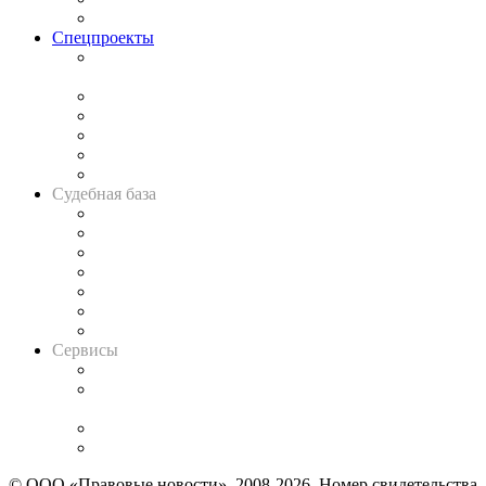
Важнейшие правовые темы в прессе
Спецпроекты
Подкаст «В здравом уме
и твёрдой памяти»
Legal Design
Банкротная панорама
Советы для литигаторов
Сговоры на торгах
Авто
Судебная база
Картотека арбитражных дел
Решения арбитражных судов
Календарь рассмотрения арбитражных дел
Досье судей
Информация о судах
RSS лента новостей
Вакансии для юристов
Сервисы
Справочно-правовая система
Casebook: мониторинг дел
и компаний
Caselook: поиск и анализ практики
CASE.ONE: управление юридической службой
© ООО «Правовые новости». 2008-2026.
Номер свидетельства