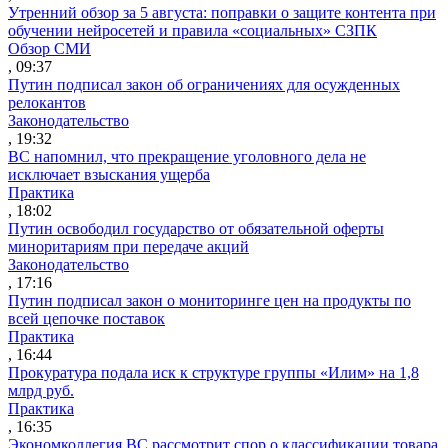
Утренний обзор за 5 августа: поправки о защите контента при
обучении нейросетей и правила «социальных» СЗПК
Обзор СМИ
, 09:37
Путин подписал закон об ограничениях для осужденных
релокантов
Законодательство
, 19:32
ВС напомнил, что прекращение уголовного дела не
исключает взыскания ущерба
Практика
, 18:02
Путин освободил государство от обязательной оферты
миноритариям при передаче акций
Законодательство
, 17:16
Путин подписал закон о мониторинге цен на продукты по
всей цепочке поставок
Практика
, 16:44
Прокуратура подала иск к структуре группы «Илим» на 1,8
млрд руб.
Практика
, 16:35
Экономколлегия ВС рассмотрит спор о классификации товара