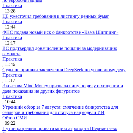
по еврооблигациям
Практика
, 13:28
ЦБ ужесточил требования к листингу ценных бумаг
Практика
, 12:44
ФНС подала новый иск о банкротстве «Кама Шиппинг»
Практика
, 12:17
ВС подтвердил доначисление пошлин за модернизацию
самолета
Практика
, 11:46
Суды не приняли заключения DeepSeek по уголовному делу
Практика
, 11:17
Экс-глава Mind Money признала вину по делу о хищении и
дала показания на других фигурантов
Практика
, 10:44
Утренний обзор за 7 августа: смягчение банкротства для
селлеров и требования для статуса нацмодели ИИ
Обзор СМИ
, 09:22
Путин разрешил приватизацию аэропорта Шереметьево