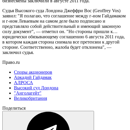
бизнесмены заключили в августе 2011 года.
Судья Высокого суда Лондона Джеффри Вос (Geoffrey Vos)
заявил: "Я полагаю, что соглашение между г-ном Гайдамаком
и г-ном Леваевым на самом деле было подписано и
представляло собой действительный и имеющий законную
силу документ", — отметил он. "Но стороны пришли к…
юридически обязывающему соглашению 6 августа 2011 года,
в котором каждая сторона снимала все претензии к другой
стороне. Соответственно, жалоба будет отклонена", —
заключил судья.
Право.ru
Споры акционеров
Аркадий Гайдамак
АЛРОСА
Высокий суд Лондона
"Анголагейт"
Великобритания
Поделиться