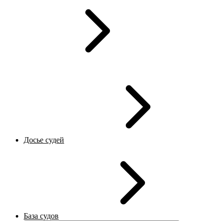
Досье судей
База судов