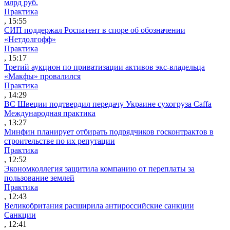
млрд руб.
Практика
, 15:55
СИП поддержал Роспатент в споре об обозначении
«Нетдолгофф»
Практика
, 15:17
Третий аукцион по приватизации активов экс-владельца
«Макфы» провалился
Практика
, 14:29
ВС Швеции подтвердил передачу Украине сухогруза Caffa
Международная практика
, 13:27
Минфин планирует отбирать подрядчиков госконтрактов в
строительстве по их репутации
Практика
, 12:52
Экономколлегия защитила компанию от переплаты за
пользование землей
Практика
, 12:43
Великобритания расширила антироссийские санкции
Санкции
, 12:41