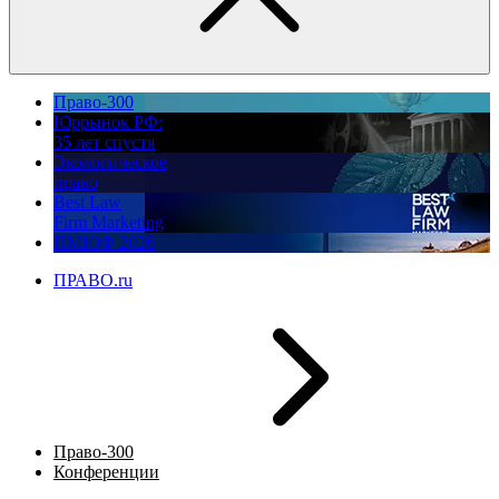
Право-300
Юррынок РФ:
35 лет спустя
Экологическое
право
Best Law
Firm Marketing
ПМЮФ 2026
ПРАВО.ru
Право-300
Конференции