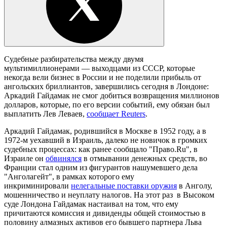
Судебные разбирательства между двумя
мультимиллионерами — выходцами из СССР, которые
некогда вели бизнес в России и не поделили прибыль от
ангольских бриллиантов, завершились сегодня в Лондоне:
Аркадий Гайдамак не смог добиться возвращения миллионов
долларов, которые, по его версии событий, ему обязан был
выплатить Лев Леваев,
сообщает Reuters
.
Аркадий Гайдамак, родившийся в Москве в 1952 году, а в
1972-м уехавший в Израиль, далеко не новичок в громких
судебных процессах: как ранее сообщало "Право.Ru", в
Израиле он
обвинялся
в отмывании денежных средств, во
Франции стал одним из фигурантов нашумевшего дела
"Анголагейт", в рамках которого ему
инкриминировали
нелегальные поставки оружия
в Анголу,
мошенничество и неуплату налогов. На этот раз в Высоком
суде Лондона Гайдамак настаивал на том, что ему
причитаются комиссия и дивиденды общей стоимостью в
половину алмазных активов его бывшего партнера Льва