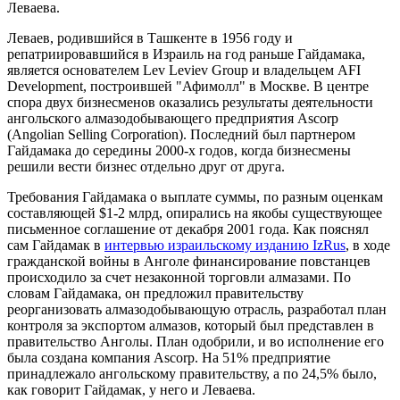
Леваева.
Леваев, родившийся в Ташкенте в 1956 году и
репатриировавшийся в Израиль на год раньше Гайдамака,
является основателем Lev Leviev Group и владельцем AFI
Development, построившей "Афимолл" в Москве. В центре
спора двух бизнесменов оказались результаты деятельности
ангольского алмазодобывающего предприятия Ascorp
(Angolian Selling Corporation). Последний был партнером
Гайдамака до середины 2000-х годов, когда бизнесмены
решили вести бизнес отдельно друг от друга.
Требования Гайдамака о выплате суммы, по разным оценкам
составляющей $1-2 млрд, опирались на якобы существующее
письменное соглашение от декабря 2001 года. Как пояснял
сам Гайдамак в
интервью израильскому изданию IzRus
, в ходе
гражданской войны в Анголе финансирование повстанцев
происходило за счет незаконной торговли алмазами. По
словам Гайдамака, он предложил правительству
реорганизовать алмазодобывающую отрасль, разработал план
контроля за экспортом алмазов, который был представлен в
правительство Анголы. План одобрили, и во исполнение его
была создана компания Ascorp. На 51% предприятие
принадлежало ангольскому правительству, а по 24,5% было,
как говорит Гайдамак, у него и Леваева.