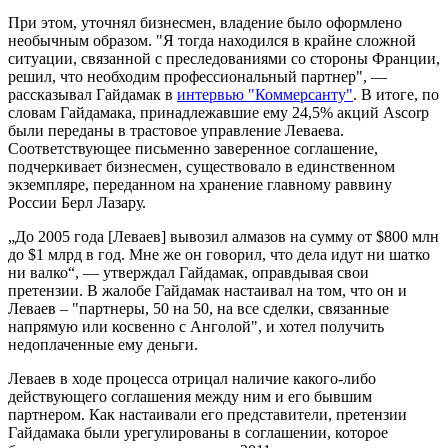
При этом, уточнял бизнесмен, владение было оформлено
необычным образом. "Я тогда находился в крайне сложной
ситуации, связанной с преследованиями со стороны Франции,
решил, что необходим профессиональный партнер", —
рассказывал Гайдамак в
интервью "Коммерсанту"
. В итоге, по
словам Гайдамака, принадлежавшие ему 24,5% акций Ascorp
были переданы в трастовое управление Леваева.
Соответствующее письменно заверенное соглашение,
подчеркивает бизнесмен, существовало в единственном
экземпляре, переданном на хранение главному раввину
России Берл Лазару.
„До 2005 года [Леваев] вывозил алмазов на сумму от $800 млн
до $1 млрд в год. Мне же он говорил, что дела идут ни шатко
ни валко“, — утверждал Гайдамак, оправдывая свои
претензии. В жалобе Гайдамак настаивал на том, что он и
Леваев – "партнеры, 50 на 50, на все сделки, связанные
напрямую или косвенно с Анголой", и хотел получить
недоплаченные ему деньги.
Леваев в ходе процесса отрицал наличие какого-либо
действующего соглашения между ним и его бывшим
партнером. Как настаивали его представители, претензии
Гайдамака были урегулированы в соглашении, которое