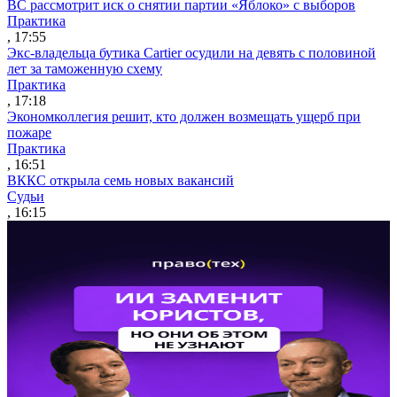
ВС рассмотрит иск о снятии партии «Яблоко» с выборов
Практика
, 17:55
Экс-владельца бутика Cartier осудили на девять с половиной
лет за таможенную схему
Практика
, 17:18
Экономколлегия решит, кто должен возмещать ущерб при
пожаре
Практика
, 16:51
ВККС открыла семь новых вакансий
Судьи
, 16:15