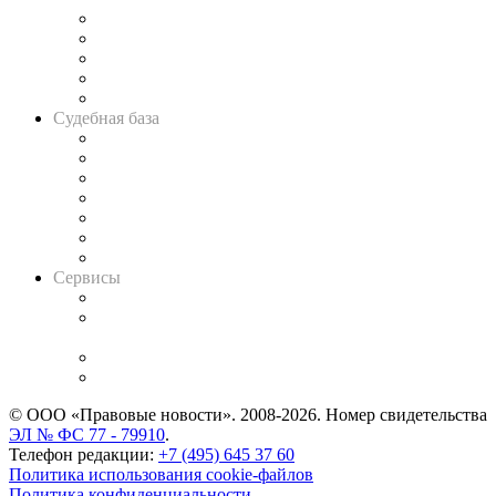
Legal Design
Банкротная панорама
Советы для литигаторов
Сговоры на торгах
Авто
Судебная база
Картотека арбитражных дел
Решения арбитражных судов
Календарь рассмотрения арбитражных дел
Досье судей
Информация о судах
RSS лента новостей
Вакансии для юристов
Сервисы
Справочно-правовая система
Casebook: мониторинг дел
и компаний
Caselook: поиск и анализ практики
CASE.ONE: управление юридической службой
© ООО «Правовые новости». 2008-2026.
Номер свидетельства
ЭЛ № ФС 77 - 79910
.
Телефон редакции:
+7 (495) 645 37 60
Политика использования cookie-файлов
Политика конфиденциальности