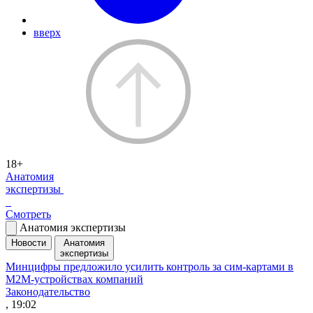
вверх
18+
Анатомия
экспертизы
Смотреть
Анатомия экспертизы
Новости
Анатомия
экспертизы
Минцифры предложило усилить контроль за сим-картами в
M2M-устройствах компаний
Законодательство
, 19:02