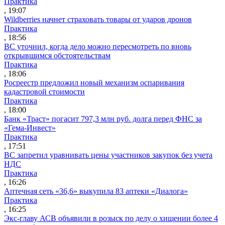
Практика
, 19:07
Wildberries начнет страховать товары от ударов дронов
Практика
, 18:56
ВС уточнил, когда дело можно пересмотреть по вновь
открывшимся обстоятельствам
Практика
, 18:06
Росреестр предложил новый механизм оспаривания
кадастровой стоимости
Практика
, 18:00
Банк «Траст» погасит 797,3 млн руб. долга перед ФНС за
«Гема-Инвест»
Практика
, 17:51
ВС запретил уравнивать цены участников закупок без учета
НДС
Практика
, 16:26
Аптечная сеть «36,6» выкупила 83 аптеки «Диалога»
Практика
, 16:25
Экс-главу АСВ объявили в розыск по делу о хищении более 4