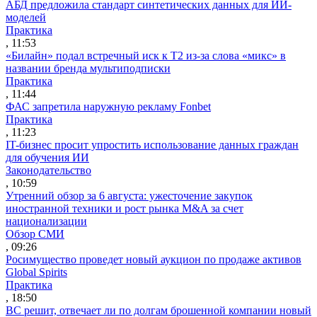
АБД предложила стандарт синтетических данных для ИИ-
моделей
Практика
, 11:53
«Билайн» подал встречный иск к Т2 из-за слова «микс» в
названии бренда мультиподписки
Практика
, 11:44
ФАС запретила наружную рекламу Fonbet
Практика
, 11:23
IT-бизнес просит упростить использование данных граждан
для обучения ИИ
Законодательство
, 10:59
Утренний обзор за 6 августа: ужесточение закупок
иностранной техники и рост рынка M&A за счет
национализации
Обзор СМИ
, 09:26
Росимущество проведет новый аукцион по продаже активов
Global Spirits
Практика
, 18:50
ВС решит, отвечает ли по долгам брошенной компании новый