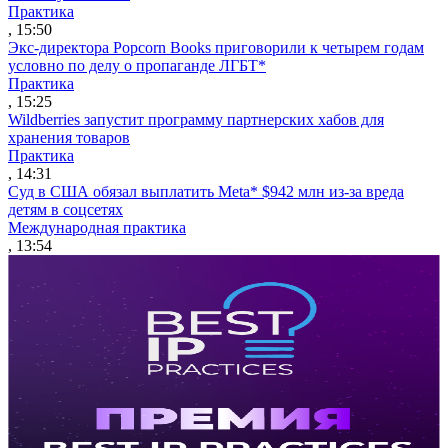
Практика
, 15:50
Экс-директора Popcorn Books приговорили к четырем годам
условно по делу о пропаганде ЛГБТ*
Практика
, 15:25
Wildberries запустит программу партнерских хабов для
хранения товаров
Практика
, 14:31
Суд в США обязал выплатить Meta* $942 млн из-за вреда
детям в соцсетях
Международная практика
, 13:54