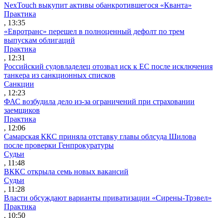
NexTouch выкупит активы обанкротившегося «Кванта»
Практика
, 13:35
«Евротранс» перешел в полноценный дефолт по трем
выпускам облигаций
Практика
, 12:31
Российский судовладелец отозвал иск к ЕС после исключения
танкера из санкционных списков
Санкции
, 12:23
ФАС возбудила дело из-за ограничений при страховании
заемщиков
Практика
, 12:06
Самарская ККС приняла отставку главы облсуда Шилова
после проверки Генпрокуратуры
Судьи
, 11:48
ВККС открыла семь новых вакансий
Судьи
, 11:28
Власти обсуждают варианты приватизации «Сирены-Трэвел»
Практика
, 10:50