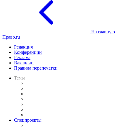
На главную
Право.ru
Редакция
Конференции
Реклама
Вакансии
Правила перепечатки
Темы
Практика
Законодательство
Процесс
Исследования
Рынок юридических услуг
Юридическое сообщество
Важнейшие правовые темы в прессе
Спецпроекты
Подкаст «В здравом уме
и твёрдой памяти»