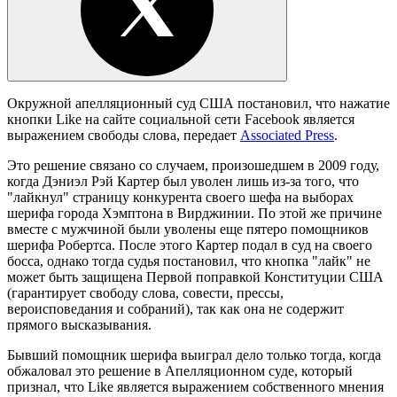
Окружной апелляционный суд США постановил, что нажатие
кнопки Like на сайте социальной сети Facebook является
выражением свободы слова, передает
Associated Press
.
Это решение связано со случаем, произошедшем в 2009 году,
когда Дэниэл Рэй Картер был уволен лишь из-за того, что
"лайкнул" страницу конкурента своего шефа на выборах
шерифа города Хэмптона в Вирджинии. По этой же причине
вместе с мужчиной были уволены еще пятеро помощников
шерифа Робертса. После этого Картер подал в суд на своего
босса, однако тогда судья постановил, что кнопка "лайк" не
может быть защищена Первой поправкой Конституции США
(гарантирует свободу слова, совести, прессы,
вероисповедания и собраний), так как она не содержит
прямого высказывания.
Бывший помощник шерифа выиграл дело только тогда, когда
обжаловал это решение в Апелляционном суде, который
признал, что Like является выражением собственного мнения