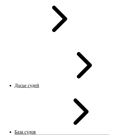
Досье судей
База судов