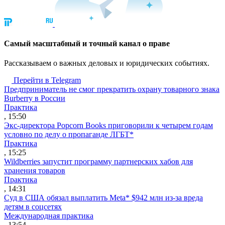
Cамый масштабный и точный канал о праве
Рассказываем о важных деловых и юридических событиях.
Перейти в Telegram
Предприниматель не смог прекратить охрану товарного знака
Burberry в России
Практика
, 15:50
Экс-директора Popcorn Books приговорили к четырем годам
условно по делу о пропаганде ЛГБТ*
Практика
, 15:25
Wildberries запустит программу партнерских хабов для
хранения товаров
Практика
, 14:31
Суд в США обязал выплатить Meta* $942 млн из-за вреда
детям в соцсетях
Международная практика
, 13:54