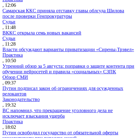
, 12:06
Самарская ККС приняла отставку главы облсуда Шилова
после проверки Генпрокуратуры
Судьи
, 11:48
ВККС открыла семь новых вакансий
Судьи
, 11:28
Власти обсуждают варианты приватизации «Сирены-Трэвел»
Практика
, 10:50
Утренний обзор за 5 августа: поправки о защите контента при
обучении нейросетей и правила «социальных» СЗПК
Обзор СМИ
, 09:37
Путин подписал закон об ограничениях для осужденных
релокантов
Законодательство
, 19:32
ВС напомнил, что прекращение уголовного дела не
исключает взыскания ущерба
Практика
, 18:02
Путин освободил государство от обязательной оферты