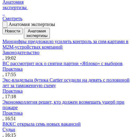
Анатомия
экспертизы
Смотреть
Анатомия экспертизы
Новости
Анатомия
экспертизы
Минцифры предложило усилить контроль за сим-картами в
M2M-устройствах компаний
Законодательство
, 19:02
ВС рассмотрит иск о снятии партии «Яблоко» с выборов
Практика
, 17:55
Экс-владельца бутика Cartier осудили на девять с половиной
лет за таможенную схему
Практика
, 17:18
Экономколлегия решит, кто должен возмещать ущерб при
пожаре
Практика
, 16:51
ВККС открыла семь новых вакансий
Судьи
, 16:15