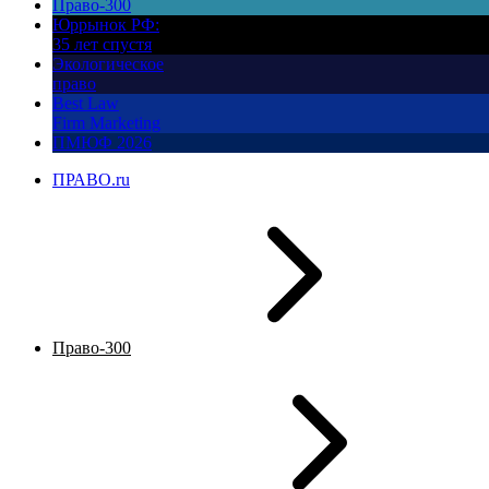
Право-300
Юррынок РФ:
35 лет спустя
Экологическое
право
Best Law
Firm Marketing
ПМЮФ 2026
ПРАВО.ru
Право-300