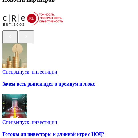
Спецвыпуск: инвестиции
Зачем весь рынок идет в премиум и люкс
Спецвыпуск: инвестиции
Готовы ли инвесторы к длинной игре с ЦОД?