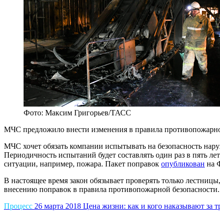
Фото: Максим Григорьев/ТАСС
МЧС предложило внести изменения в правила противопожарно
МЧС хочет обязать компании испытывать на безопасность нар
Периодичность испытаний будет составлять один раз в пять л
ситуации, например, пожара. Пакет поправок
опубликован
на 
В настоящее время закон обязывает проверять только лестниц
внесению поправок в правила противопожарной безопасности
Процесс
26 марта 2018
Цена жизни: как и кого наказывают за т