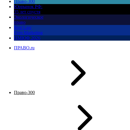
Право-300
Юррынок РФ:
35 лет спустя
Экологическое
право
Best Law
Firm Marketing
ПМЮФ 2026
ПРАВО.ru
Право-300