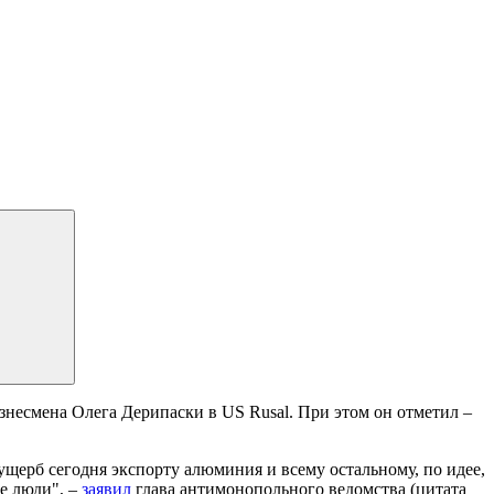
есмена Олега Дерипаски в US Rusal. При этом он отметил –
ущерб сегодня экспорту алюминия и всему остальному, по идее,
ие люди", –
заявил
глава антимонопольного ведомства (цитата