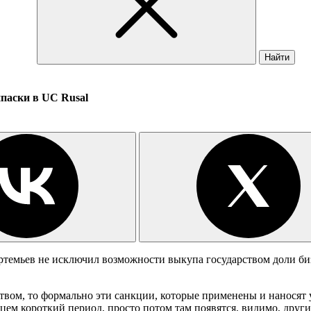
Найти
паски в UC Rusal
емьев не исключил возможности выкупа государством доли бизн
рством, то формально эти санкции, которые применены и наносят 
ьцем короткий период, просто потом там появятся, видимо, друг