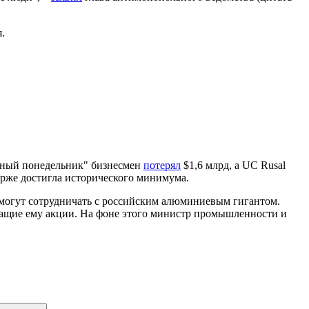
я.
ерный понедельник" бизнесмен
потерял
$1,6 млрд, а UC Rusal
ирже достигла исторического минимума.
смогут сотрудничать с российским алюминиевым гигантом.
ежащие ему акции. На фоне этого министр промышленности и