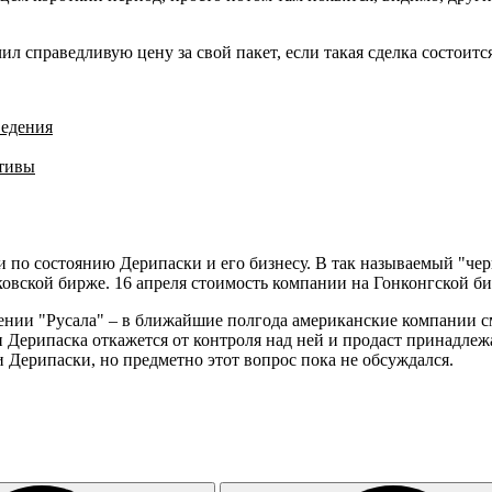
л справедливую цену за свой пакет, если такая сделка состоитс
ведения
ктивы
 по состоянию Дерипаски и его бизнесу. В так называемый "ч
ковской бирже. 16 апреля стоимость компании на Гонконгской б
шении "Русала" – в ближайшие полгода американские компании 
ли Дерипаска откажется от контроля над ней и продаст принадл
и Дерипаски, но предметно этот вопрос пока не обсуждался.