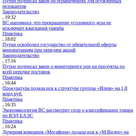
Путин подписал закон об ограничениях для осужденных
релокантов
Законодательство
, 19:32
ВС напомнил, что прекращение уголовного дела не
исключает взыскания ущерба
Практика
, 18:02
Путин освободил государство от обязательной оферты
миноритариям при передаче акций
Законодательство
, 17:16
Путин подписал закон о мониторинге цен на продукты по
всей цепочке поставок
Практика
, 16:44
Прокуратура подала иск к структуре группы «Илим» на 1,8
млрд руб.
Практика
, 16:35
Экономколлегия ВС рассмотрит спор о классификации товара
по ВЭД ЕАЭС
Практика
, 16:24
Дочерняя компания «Мегафона» подала иск к «М.Видео» на