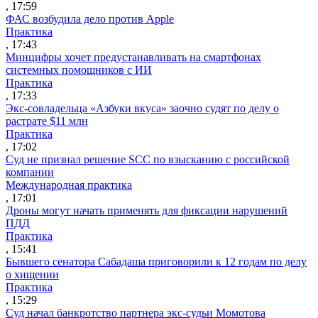
, 17:59
ФАС возбудила дело против Apple
Практика
, 17:43
Минцифры хочет предустанавливать на смартфонах
системных помощников с ИИ
Практика
, 17:33
Экс-совладельца «Азбуки вкуса» заочно судят по делу о
растрате $11 млн
Практика
, 17:02
Суд не признал решение SCC по взысканию с российской
компании
Международная практика
, 17:01
Дроны могут начать применять для фиксации нарушений
ПДД
Практика
, 15:41
Бывшего сенатора Сабадаша приговорили к 12 годам по делу
о хищении
Практика
, 15:29
Суд начал банкротство партнера экс-судьи Момотова