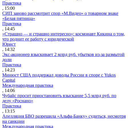
Практика
, 15:00
СИП заново рассмотрит спор «М.Видео» о товарном знаке
«Белая пятница»
Практика
, 14:45
«Страшно — и страшно интересно»: космонавт Кикина о том,
что роднит ее работу с юридической
Юрист
, 14:32
Экс-акционер взыскивает 2 млрд руб. убытков из-за размытой
доли
Практика
, 14:23
Минюст США поддержал доводы России в споре с Yukos
Capital
Международная практика
, 14:06
Чубайс просит приостановить взыскание 5,5 млрд руб. по
делу «Роснано»
Практика
, 13:15
Апелляция БВО разрешила «Альфа-Банку» судиться, несмотря
на санкции
Международная практика