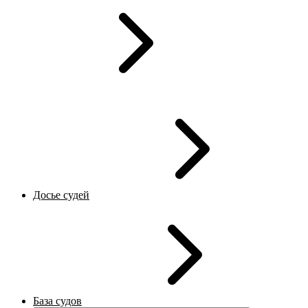
Досье судей
База судов