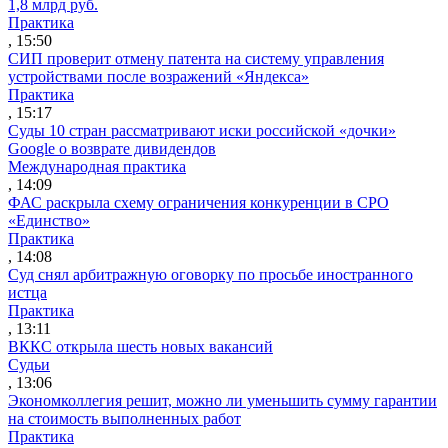
1,8 млрд руб.
Практика
, 15:50
СИП проверит отмену патента на систему управления
устройствами после возражений «Яндекса»
Практика
, 15:17
Суды 10 стран рассматривают иски российской «дочки»
Google о возврате дивидендов
Международная практика
, 14:09
ФАС раскрыла схему ограничения конкуренции в СРО
«Единство»
Практика
, 14:08
Суд снял арбитражную оговорку по просьбе иностранного
истца
Практика
, 13:11
ВККС открыла шесть новых вакансий
Судьи
, 13:06
Экономколлегия решит, можно ли уменьшить сумму гарантии
на стоимость выполненных работ
Практика