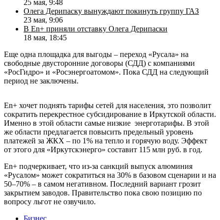
25 мая, 9:48
Олега Дерипаску вынуждают покинуть группу ГАЗ
23 мая, 9:06
В En+ приняли отставку Олега Дерипаски
18 мая, 18:45
Еще одна площадка для выгоды – переход «Русала» на
свободные двусторонние договоры (СДД) с компаниями
«РосГидро» и «Росэнергоатомом». Пока СДД на следующий
период не заключены.
En+ хочет поднять тарифы сетей для населения, это позволит
сократить перекрестное субсидирование в Иркутской области.
Именно в этой области самые низкие энерготарифы. В этой
же области предлагается повысить предельный уровень
платежей за ЖКХ – по 1% на тепло и горячую воду. Эффект
от этого для «Иркутскэнерго» составит 115 млн руб. в год.
En+ подчеркивает, что из-за санкций выпуск алюминия
«Русалом» может сократиться на 30% в базовом сценарии и на
50–70% – в самом негативном. Последний вариант грозит
закрытием заводов. Правительство пока свою позицию по
вопросу льгот не озвучило.
Бизнес