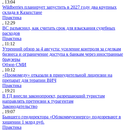
, 13:04
Wildberries планирует запустить в 2027 году два крупных
склада в Казахстане
Практика
, 12:29
ВС разъяснил, как считать срок для взыскания судебных
расходов
Практика
, 11:12
Утренний обзор за 4 августа: усиление контроля за сделкам
бизнеса и ограничение доступа к банкам через иностранные
браузеры
Обзор СМИ
, 10:12
«Промомеду» отказали в принудительной лицензии на
препарат для терапии ВИЧ
Практика
, 19:21
В ГД внесли законопроект, разрешающий туристам
направлять претензии к турагентам
Законодательство
, 19:07
Бывшего гендиректора «Облкоммунэнерго» подозревают в
хищении 1 млрд руб.
Практика