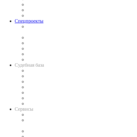
Рынок юридических услуг
Юридическое сообщество
Важнейшие правовые темы в прессе
Спецпроекты
Подкаст «В здравом уме
и твёрдой памяти»
Legal Design
Банкротная панорама
Советы для литигаторов
Сговоры на торгах
Авто
Судебная база
Картотека арбитражных дел
Решения арбитражных судов
Календарь рассмотрения арбитражных дел
Досье судей
Информация о судах
RSS лента новостей
Вакансии для юристов
Сервисы
Справочно-правовая система
Casebook: мониторинг дел
и компаний
Caselook: поиск и анализ практики
CASE.ONE: управление юридической службой