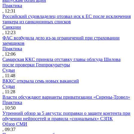
выпускам облигаций
Практика
, 12:31
Российский судовладелец отозвал иск к ЕС после исключения
танкера из санкционных списков
Санкции
, 12:23
ФАС возбудила дело из-за ограничений при страховании
заемщиков
Практика
, 12:06
Самарская ККС приняла отставку главы облсуда Шилова
после проверки Генпрокуратуры
Судьи
, 11:48
ВККС открыла семь новых вакансий
Судьи
, 11:28
Власти обсуждают варианты приватизации «Сирены-Трэвел»
Практика
, 10:50
Утренний обзор за 5 августа: поправки о защите контента при
обучении нейросетей и правила «социальных» СЗПК
Обзор СМИ
, 09:37