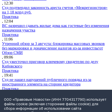
, 12:30
Суд подтвердил законность ареста счетов «Межрегионстроя»
на 1,18 млрд руб.
Практика
, 12:04
ВС разрешил сдавать жилые дома как гостевые без изменения
назначения участка
Практика
, 11:06
Утренний обзор за 3 августа: блокировка массовых звонков
без маркировки и доначисление налогов из-за инвестльгот
Обзор СМИ
, 09:06
Суд ужесточил приговор ключевому свидетелю по делу
Кибовского
Практика
, 19:41
Суд не нашел нарушений публичного порядка из-за
иностранного элемента на стороне кредитора
Практика
, 18:34
В «Деловой России» прокомментировали арест руководства
ООО «Правовые Новости» (ИНН 7704317790) использует
«Эфко»
файлы cookie (включая сторонние файлы cookie) для
Практика
сбора информации об использовании сайта
, 17:49