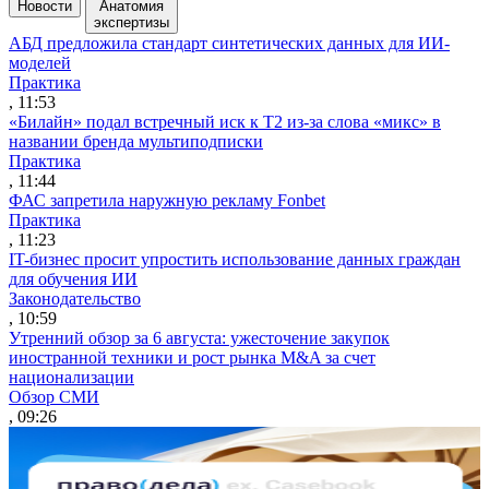
Новости
Анатомия
экспертизы
АБД предложила стандарт синтетических данных для ИИ-
моделей
Практика
, 11:53
«Билайн» подал встречный иск к Т2 из-за слова «микс» в
названии бренда мультиподписки
Практика
, 11:44
ФАС запретила наружную рекламу Fonbet
Практика
, 11:23
IT-бизнес просит упростить использование данных граждан
для обучения ИИ
Законодательство
, 10:59
Утренний обзор за 6 августа: ужесточение закупок
иностранной техники и рост рынка M&A за счет
национализации
Обзор СМИ
, 09:26