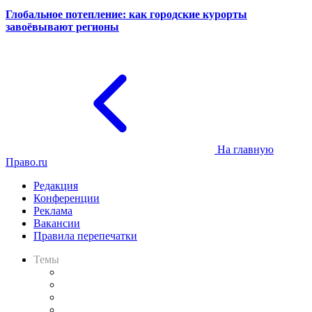
Глобальное потепление: как городские курорты
завоёвывают регионы
На главную
Право.ru
Редакция
Конференции
Реклама
Вакансии
Правила перепечатки
Темы
Практика
Законодательство
Процесс
Исследования