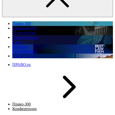
Право-300
Юррынок РФ:
35 лет спустя
Экологическое
право
Best Law
Firm Marketing
ПМЮФ 2026
ПРАВО.ru
Право-300
Конференции