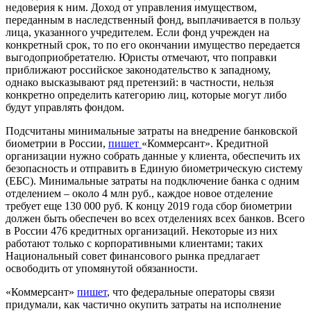
недоверия к ним. Доход от управления имуществом,
переданным в наследственный фонд, выплачивается в пользу
лица, указанного учредителем. Если фонд учрежден на
конкретный срок, то по его окончании имущество передается
выгодоприобретателю. Юристы отмечают, что поправки
приближают российское законодательство к западному,
однако высказывают ряд претензий: в частности, нельзя
конкретно определить категорию лиц, которые могут либо
будут управлять
фондом
.
Подсчитаны минимальные затраты на внедрение банковской
биометрии в России,
пишет
«Коммерсант
»
. Кредитной
организации нужно собрать данные у клиента, обеспечить их
безопасность и отправить в Единую биометрическую систему
(ЕБС). Минимальные затраты на подключение банка с одним
отделением – около 4 млн руб., каждое новое отделение
требует еще 130 000 руб. К концу 2019 года сбор биометрии
должен быть обеспечен во всех отделениях всех банков. Всего
в России 476 кредитных организаций. Некоторые из них
работают только с корпоративными клиентами; таких
Национальный совет финансового рынка предлагает
освободить от упомянутой
обязанности
.
«Коммерсант»
пишет
, что федеральные операторы связи
придумали, как частично окупить затраты на исполнение