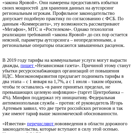
«закона Яровой». Они намерены предоставлять избытки
своих мощностей для хранения данных на аутсорсинг
региональным игрокам. Профильное законодательство
допускает подобную практику по согласованию с ФСБ. По
данным «Коммерсанта», эту возможность рассматривают
«Мегафон», МТС и «Ростелеком». Однако технология
реализации требований «закона Яровой» до сих пор остается
неясной, параметры аутсорсинга – неопределенными, а
региональные операторы опасаются завышенных расценок.
В 2019 году тарифы на коммунальные услуги могут вырасти
дважды,
пишет
«Независимая газета
»
. Причиной этому станут
убытки ресурсоснабжающих организаций от повышения
НДС. Минэкономразвития предлагает поднимать тарифы в
два этапа – с 1 января на 1,7%, а с 1 июля – таким образом,
чтобы те оставались «в ранее принятых пределах, не
превышающих целевую инфляцию» (таргет Центробанка –
4%). Минфин поддержал эту инициативу. Федеральная
антимонопольная служба – против: её руководитель Игорь
Артемьев заявил, что две трети российских регионов и так
уже имеют тариф выше экономической обоснованности.
«
Известия
»
перечисляют
нововведения в области дорожного
законодательства, которые вступают в силу этой осенью.