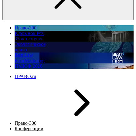
Право-300
Юррынок РФ:
35 лет спустя
Экологическое
право
Best Law
Firm Marketing
ПМЮФ 2026
ПРАВО.ru
Право-300
Конференции