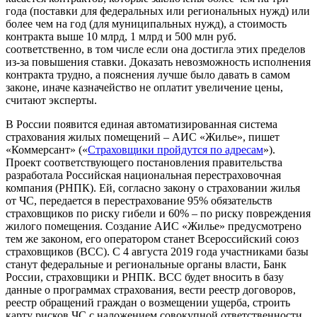
года (поставки для федеральных или региональных нужд) или
более чем на год (для муниципальных нужд), а стоимость
контракта выше 10 млрд, 1 млрд и 500 млн руб.
соответственно, в том числе если она достигла этих пределов
из-за повышения ставки. Доказать невозможность исполнения
контракта трудно, а пояснения лучше было давать в самом
законе, иначе казначейство не оплатит увеличение цены,
считают
эксперты
.
В России появится единая автоматизированная система
страхования жилых помещений – АИС «Жилье», пишет
«Коммерсант» («
Страховщики пройдутся по адресам
»).
Проект соответствующего постановления правительства
разработала Российская национальная перестраховочная
компания (РНПК). Ей, согласно закону о страховании жилья
от ЧС, передается в перестрахование 95% обязательств
страховщиков по риску гибели и 60% – по риску повреждения
жилого помещения. Создание АИС «Жилье» предусмотрено
тем же законом, его оператором станет Всероссийский союз
страховщиков (ВСС). С 4 августа 2019 года участниками базы
станут федеральные и региональные органы власти, Банк
России, страховщики и РНПК. ВСС будет вносить в базу
данные о программах страхования, вести реестр договоров,
реестр обращений граждан о возмещении ущерба, строить
карту рисков ЧС с наложением совокупной ответственности