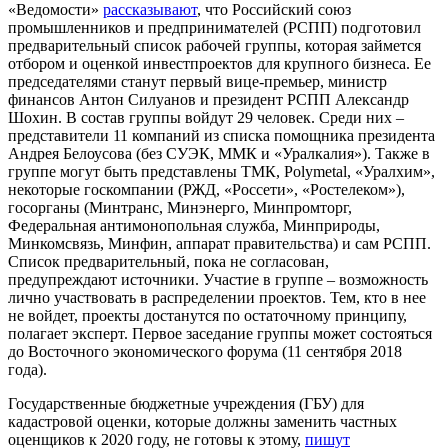
«Ведомости»
рассказывают
, что Российский союз
промышленников и предпринимателей (РСПП) подготовил
предварительный список рабочей группы, которая займется
отбором и оценкой инвестпроектов для крупного бизнеса. Ее
председателями станут первый вице-премьер, министр
финансов Антон Силуанов и президент РСПП Александр
Шохин. В состав группы войдут 29 человек. Среди них –
представители 11 компаний из списка помощника президента
Андрея Белоусова (без СУЭК, ММК и «Уралкалия»). Также в
группе могут быть представлены ТМК, Polymetal, «Уралхим»,
некоторые госкомпании (РЖД, «Россети», «Ростелеком»),
госорганы (Минтранс, Минэнерго, Минпромторг,
Федеральная антимонопольная служба, Минприроды,
Минкомсвязь, Минфин, аппарат правительства) и сам РСПП.
Список предварительный, пока не согласован,
предупреждают источники. Участие в группе – возможность
лично участвовать в распределении проектов. Тем, кто в нее
не войдет, проекты достанутся по остаточному принципу,
полагает эксперт. Первое заседание группы может состояться
до Восточного экономического форума (11 сентября 2018
года).
Государственные бюджетные учреждения (ГБУ) для
кадастровой оценки, которые должны заменить частных
оценщиков к 2020 году, не готовы к этому,
пишут