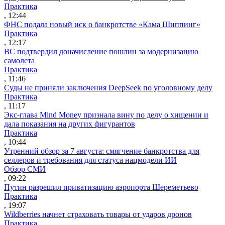
Практика
, 12:44
ФНС подала новый иск о банкротстве «Кама Шиппинг»
Практика
, 12:17
ВС подтвердил доначисление пошлин за модернизацию
самолета
Практика
, 11:46
Суды не приняли заключения DeepSeek по уголовному делу
Практика
, 11:17
Экс-глава Mind Money признала вину по делу о хищении и
дала показания на других фигурантов
Практика
, 10:44
Утренний обзор за 7 августа: смягчение банкротства для
селлеров и требования для статуса нацмодели ИИ
Обзор СМИ
, 09:22
Путин разрешил приватизацию аэропорта Шереметьево
Практика
, 19:07
Wildberries начнет страховать товары от ударов дронов
Практика