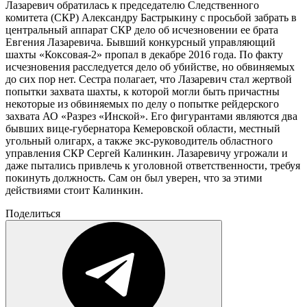
Лазаревич обратилась к председателю Следственного
комитета (СКР) Александру Бастрыкину с просьбой забрать в
центральный аппарат СКР дело об исчезновении ее брата
Евгения Лазаревича. Бывший конкурсный управляющий
шахты «Коксовая-2» пропал в декабре 2016 года. По факту
исчезновения расследуется дело об убийстве, но обвиняемых
до сих пор нет. Сестра полагает, что Лазаревич стал жертвой
попытки захвата шахты, к которой могли быть причастны
некоторые из обвиняемых по делу о попытке рейдерского
захвата АО «Разрез «Инской». Его фигурантами являются два
бывших вице-губернатора Кемеровской области, местный
угольный олигарх, а также экс-руководитель областного
управления СКР Сергей Калинкин. Лазаревичу угрожали и
даже пытались привлечь к уголовной ответственности, требуя
покинуть должность. Сам он был уверен, что за этими
действиями стоит Калинкин.
Поделиться