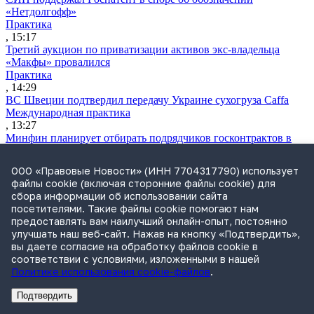
«Нетдолгофф»
Практика
, 15:17
Третий аукцион по приватизации активов экс-владельца
«Макфы» провалился
Практика
, 14:29
ВС Швеции подтвердил передачу Украине сухогруза Caffa
Международная практика
, 13:27
Минфин планирует отбирать подрядчиков госконтрактов в
строительстве по их репутации
Практика
ООО «Правовые Новости» (ИНН 7704317790) использует
, 12:52
файлы cookie (включая сторонние файлы cookie) для
Экономколлегия защитила компанию от переплаты за
сбора информации об использовании сайта
пользование землей
посетителями. Такие файлы cookie помогают нам
Практика
предоставлять вам наилучший онлайн-опыт, постоянно
, 12:43
улучшать наш веб-сайт. Нажав на кнопку «Подтвердить»,
Великобритания расширила антироссийские санкции
вы даете согласие на обработку файлов cookie в
Санкции
соответствии с условиями, изложенными в нашей
, 12:41
Политике использования cookie-файлов
.
АБД предложила стандарт синтетических данных для ИИ-
моделей
Подтвердить
Практика
Реклама
Адвокатское бюро Санкт-Петербурга «Вертикаль» ИНН 7841290773
Реклама
ООО "Право.ру" ИНН: 7704835288