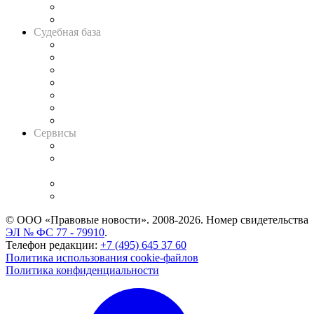
Сговоры на торгах
Авто
Судебная база
Картотека арбитражных дел
Решения арбитражных судов
Календарь рассмотрения арбитражных дел
Досье судей
Информация о судах
RSS лента новостей
Вакансии для юристов
Сервисы
Справочно-правовая система
Casebook: мониторинг дел
и компаний
Caselook: поиск и анализ практики
CASE.ONE: управление юридической службой
© ООО «Правовые новости». 2008-2026.
Номер свидетельства
ЭЛ № ФС 77 - 79910
.
Телефон редакции:
+7 (495) 645 37 60
Политика использования cookie-файлов
Политика конфиденциальности