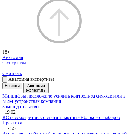
18+
Анатомия
экспертизы
Смотреть
Анатомия экспертизы
Новости
Анатомия
экспертизы
Минцифры предложило усилить контроль за сим-картами в
M2M-устройствах компаний
Законодательство
, 19:02
ВС рассмотрит иск о снятии партии «Яблоко» с выборов
Практика
, 17:55
Экс-владельца бутика Cartier осудили на девять с половиной