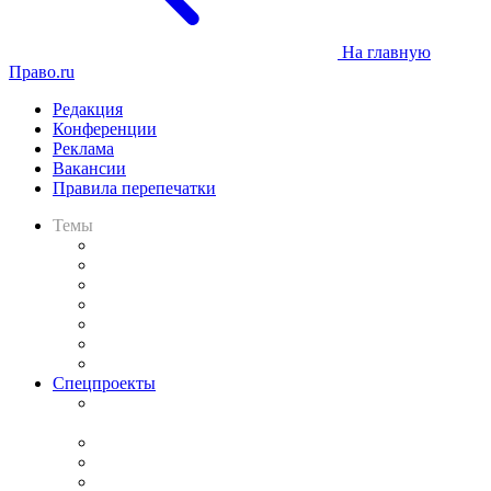
На главную
Право.ru
Редакция
Конференции
Реклама
Вакансии
Правила перепечатки
Темы
Практика
Законодательство
Процесс
Исследования
Рынок юридических услуг
Юридическое сообщество
Важнейшие правовые темы в прессе
Спецпроекты
Подкаст «В здравом уме
и твёрдой памяти»
Legal Design
Банкротная панорама
Советы для литигаторов