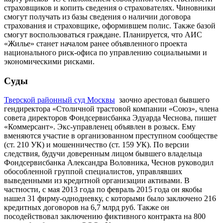
страховщиков и копить сведения о страхователях. Чиновники
смогут получать из базы сведения о наличии договора
страхования и страховщике, оформившем полис. Также базой
смогут воспользоваться граждане. Планируется, что АИС
«Жилье» станет началом ранее объявленного проекта
национального риск-офиса по управлению социальными и
экономическими рисками.
Суды
Тверской районный суд Москвы
заочно арестовал бывшего
гендиректора «Столичной трастовой компании «Союз», члена
совета директоров Фондсервисбанка Эдуарда Чеснова, пишет
«Коммерсант
»
. Экс-управленец объявлен в розыск. Ему
вменяются участие в организованном преступном сообществе
(ст. 210 УК) и мошенничество (ст. 159 УК). По версии
следствия, будучи доверенным лицом бывшего владельца
Фондсервисбанка Александра Воловника, Чеснов руководил
обособленной группой специалистов, управлявших
выведенными из кредитной организации активами. В
частности, с мая 2013 года по февраль 2015 года он якобы
нашел 31 фирму-однодневку, с которыми было заключено 216
кредитных договоров на 6,7 млрд руб. Также он
посодействовал заключению фиктивного контракта на 800