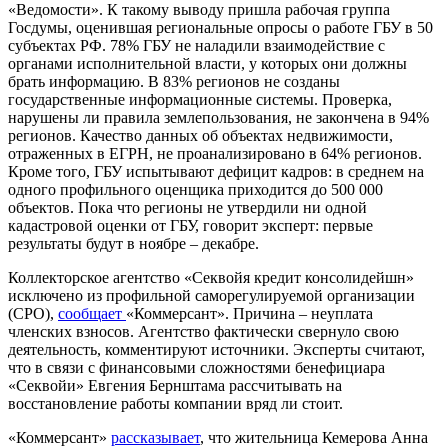
«Ведомости
»
. К такому выводу пришла рабочая группа
Госдумы, оценившая региональные опросы о работе ГБУ в 50
субъектах РФ. 78% ГБУ не наладили взаимодействие с
органами исполнительной власти, у которых они должны
брать информацию. В 83% регионов не созданы
государственные информационные системы. Проверка,
нарушены ли правила землепользования, не закончена в 94%
регионов. Качество данных об объектах недвижимости,
отраженных в ЕГРН, не проанализировано в 64% регионов.
Кроме того, ГБУ испытывают дефицит кадров: в среднем на
одного профильного оценщика приходится до 500 000
объектов. Пока что регионы не утвердили ни одной
кадастровой оценки от ГБУ, говорит эксперт: первые
результаты будут в ноябре – декабре.
Коллекторское агентство «Секвойя кредит консолидейшн»
исключено из профильной саморегулируемой организации
(СРО),
сообщает
«Коммерсант
»
. Причина – неуплата
членских взносов. Агентство фактически свернуло свою
деятельность, комментируют источники. Эксперты считают,
что в связи с финансовыми сложностями бенефициара
«Секвойи» Евгения Бернштама рассчитывать на
восстановление работы компании вряд ли стоит.
«
Коммерсант
»
рассказывает
, что жительница Кемерова Анна