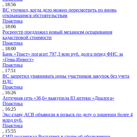
, 18:56
ВС уточнил, когда дело можно пересмотреть по вновь
открывшимся обстоятельствам
Практика
, 18:06
Росреестр предложил новый механизм оспаривания
кадастровой стоимости
Практика
, 18:00
Банк «Траст» погасит 797,3 млн руб. долга перед ФНС за
«Гема-Инвест»
Практика
, 17:51
ВС запретил уравнивать цены участников закупок без учета
НДС
Практика
, 16:26
Аптечная сеть «36,6» выкупила 83 аптеки «Диалога»
Практика
, 16:25
Экс-главу АСВ объявили в розыск по делу о хищении более 4
млрд руб.
Практика
, 15:55
СИП поддержал Роспатент в споре об обозначении