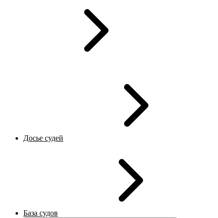
Досье судей
База судов