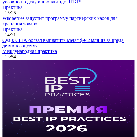
условно по делу о пропаганде ЛГБТ*
Практика
, 15:25
Wildberries запустит программу партнерских хабов для
хранения товаров
Практика
, 14:31
Суд в США обязал выплатить Meta* $942 млн из-за вреда
детям в соцсетях
Международная практика
, 13:54