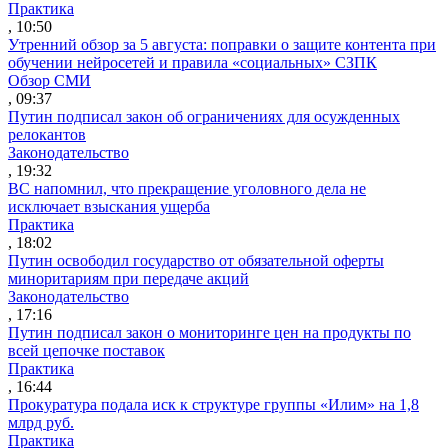
Практика
, 10:50
Утренний обзор за 5 августа: поправки о защите контента при
обучении нейросетей и правила «социальных» СЗПК
Обзор СМИ
, 09:37
Путин подписал закон об ограничениях для осужденных
релокантов
Законодательство
, 19:32
ВС напомнил, что прекращение уголовного дела не
исключает взыскания ущерба
Практика
, 18:02
Путин освободил государство от обязательной оферты
миноритариям при передаче акций
Законодательство
, 17:16
Путин подписал закон о мониторинге цен на продукты по
всей цепочке поставок
Практика
, 16:44
Прокуратура подала иск к структуре группы «Илим» на 1,8
млрд руб.
Практика