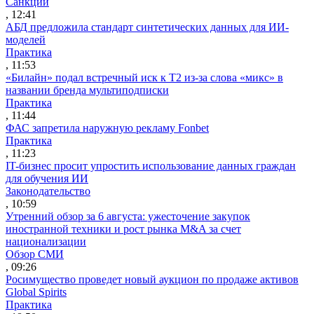
Санкции
, 12:41
АБД предложила стандарт синтетических данных для ИИ-
моделей
Практика
, 11:53
«Билайн» подал встречный иск к Т2 из-за слова «микс» в
названии бренда мультиподписки
Практика
, 11:44
ФАС запретила наружную рекламу Fonbet
Практика
, 11:23
IT-бизнес просит упростить использование данных граждан
для обучения ИИ
Законодательство
, 10:59
Утренний обзор за 6 августа: ужесточение закупок
иностранной техники и рост рынка M&A за счет
национализации
Обзор СМИ
, 09:26
Росимущество проведет новый аукцион по продаже активов
Global Spirits
Практика