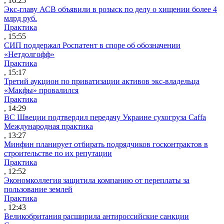
, 16:25
Экс-главу АСВ объявили в розыск по делу о хищении более 4
млрд руб.
Практика
, 15:55
СИП поддержал Роспатент в споре об обозначении
«Нетдолгофф»
Практика
, 15:17
Третий аукцион по приватизации активов экс-владельца
«Макфы» провалился
Практика
, 14:29
ВС Швеции подтвердил передачу Украине сухогруза Caffa
Международная практика
, 13:27
Минфин планирует отбирать подрядчиков госконтрактов в
строительстве по их репутации
Практика
, 12:52
Экономколлегия защитила компанию от переплаты за
пользование землей
Практика
, 12:43
Великобритания расширила антироссийские санкции