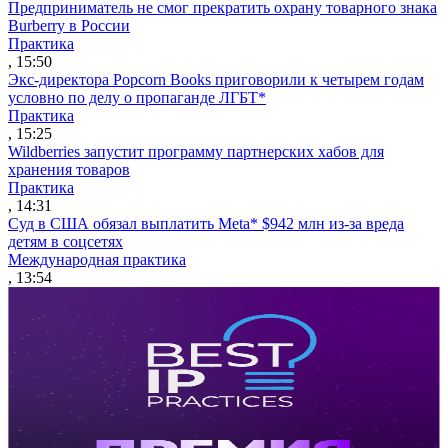
Предприниматель не смог прекратить охрану товарного знака
Burberry в России
Практика
, 15:50
Экс-директора Popcorn Books приговорили к четырем годам
условно по делу о пропаганде ЛГБТ*
Практика
, 15:25
Wildberries запустит программу партнерских хабов для
хранения товаров
Практика
, 14:31
Суд в США обязал выплатить Meta* $942 млн из-за вреда
детям в соцсетях
Международная практика
, 13:54