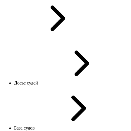
Досье судей
База судов