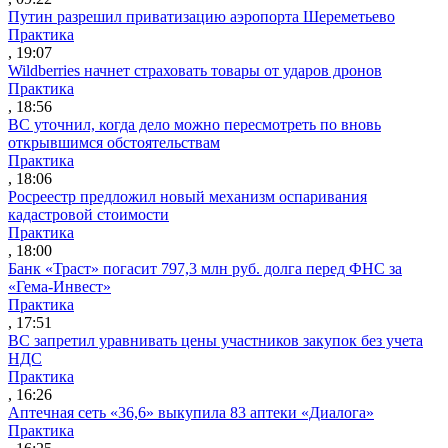
Путин разрешил приватизацию аэропорта Шереметьево
Практика
, 19:07
Wildberries начнет страховать товары от ударов дронов
Практика
, 18:56
ВС уточнил, когда дело можно пересмотреть по вновь
открывшимся обстоятельствам
Практика
, 18:06
Росреестр предложил новый механизм оспаривания
кадастровой стоимости
Практика
, 18:00
Банк «Траст» погасит 797,3 млн руб. долга перед ФНС за
«Гема-Инвест»
Практика
, 17:51
ВС запретил уравнивать цены участников закупок без учета
НДС
Практика
, 16:26
Аптечная сеть «36,6» выкупила 83 аптеки «Диалога»
Практика