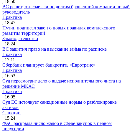
, 18:50
ВС решит, отвечает ли по долгам брошенной компании новый
руководитель
Практика
, 18:47
Путин подписал закон о новых правилах комплексного
развития территорий
Законодательство
, 18:24
ВС защитил право на взыскание займа по расписке
Практика
, 17:11
Сбербанк планирует банкротить «Евротранс»
Практика
, 16:53
Суд пересмотрит дело о выдаче исполнительного листа на
решение МКАС
Практика
, 16:05
Суд ЕС истолкует санкционные нормы о разблокировке
активов
Санкции
, 15:24
ФАС раскрыла число жалоб в сфере закупок в первом
полугодии