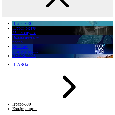
Право-300
Юррынок РФ:
35 лет спустя
Экологическое
право
Best Law
Firm Marketing
ПМЮФ 2026
ПРАВО.ru
Право-300
Конференции