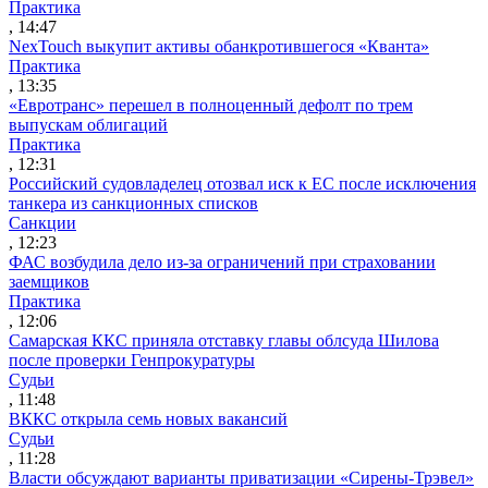
Практика
, 14:47
NexTouch выкупит активы обанкротившегося «Кванта»
Практика
, 13:35
«Евротранс» перешел в полноценный дефолт по трем
выпускам облигаций
Практика
, 12:31
Российский судовладелец отозвал иск к ЕС после исключения
танкера из санкционных списков
Санкции
, 12:23
ФАС возбудила дело из-за ограничений при страховании
заемщиков
Практика
, 12:06
Самарская ККС приняла отставку главы облсуда Шилова
после проверки Генпрокуратуры
Судьи
, 11:48
ВККС открыла семь новых вакансий
Судьи
, 11:28
Власти обсуждают варианты приватизации «Сирены-Трэвел»