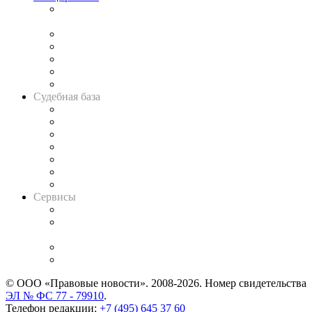
Подкаст «В здравом уме
и твёрдой памяти»
Legal Design
Банкротная панорама
Советы для литигаторов
Сговоры на торгах
Авто
Судебная база
Картотека арбитражных дел
Решения арбитражных судов
Календарь рассмотрения арбитражных дел
Досье судей
Информация о судах
RSS лента новостей
Вакансии для юристов
Сервисы
Справочно-правовая система
Casebook: мониторинг дел
и компаний
Caselook: поиск и анализ практики
CASE.ONE: управление юридической службой
© ООО «Правовые новости». 2008-2026.
Номер свидетельства
ЭЛ № ФС 77 - 79910
.
Телефон редакции:
+7 (495) 645 37 60