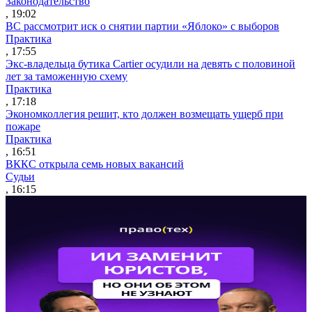
Законодательство
, 19:02
ВС рассмотрит иск о снятии партии «Яблоко» с выборов
Практика
, 17:55
Экс-владельца бутика Cartier осудили на девять с половиной
лет за таможенную схему
Практика
, 17:18
Экономколлегия решит, кто должен возмещать ущерб при
пожаре
Практика
, 16:51
ВККС открыла семь новых вакансий
Судьи
, 16:15