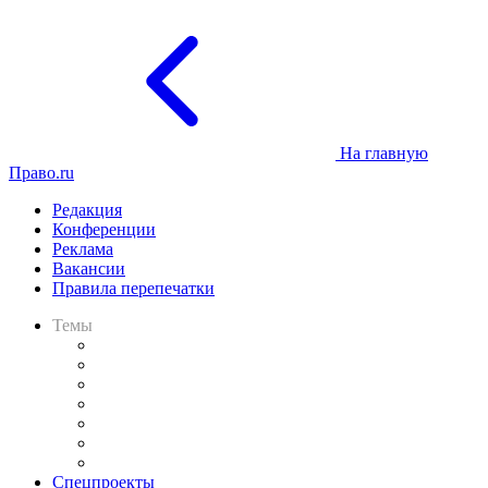
На главную
Право.ru
Редакция
Конференции
Реклама
Вакансии
Правила перепечатки
Темы
Практика
Законодательство
Процесс
Исследования
Рынок юридических услуг
Юридическое сообщество
Важнейшие правовые темы в прессе
Спецпроекты