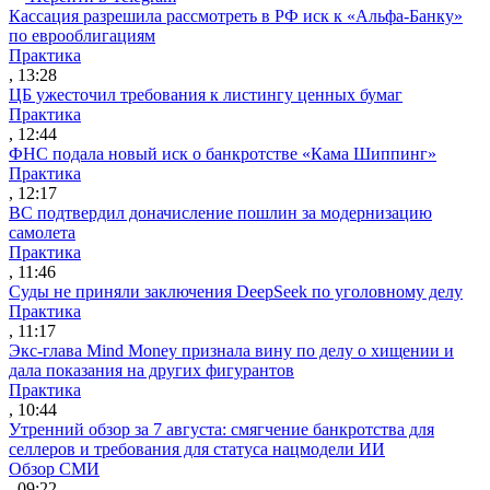
Кассация разрешила рассмотреть в РФ иск к «Альфа-Банку»
по еврооблигациям
Практика
, 13:28
ЦБ ужесточил требования к листингу ценных бумаг
Практика
, 12:44
ФНС подала новый иск о банкротстве «Кама Шиппинг»
Практика
, 12:17
ВС подтвердил доначисление пошлин за модернизацию
самолета
Практика
, 11:46
Суды не приняли заключения DeepSeek по уголовному делу
Практика
, 11:17
Экс-глава Mind Money признала вину по делу о хищении и
дала показания на других фигурантов
Практика
, 10:44
Утренний обзор за 7 августа: смягчение банкротства для
селлеров и требования для статуса нацмодели ИИ
Обзор СМИ
, 09:22