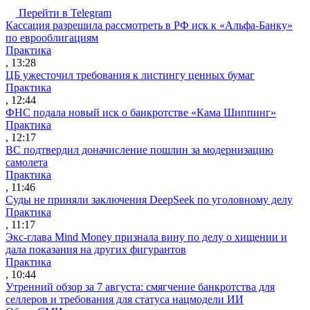
Перейти в Telegram
Кассация разрешила рассмотреть в РФ иск к «Альфа-Банку»
по еврооблигациям
Практика
, 13:28
ЦБ ужесточил требования к листингу ценных бумаг
Практика
, 12:44
ФНС подала новый иск о банкротстве «Кама Шиппинг»
Практика
, 12:17
ВС подтвердил доначисление пошлин за модернизацию
самолета
Практика
, 11:46
Суды не приняли заключения DeepSeek по уголовному делу
Практика
, 11:17
Экс-глава Mind Money признала вину по делу о хищении и
дала показания на других фигурантов
Практика
, 10:44
Утренний обзор за 7 августа: смягчение банкротства для
селлеров и требования для статуса нацмодели ИИ