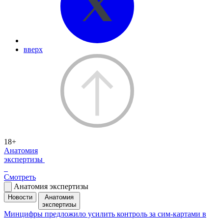
вверх
18+
Анатомия
экспертизы
Смотреть
Анатомия экспертизы
Новости
Анатомия
экспертизы
Минцифры предложило усилить контроль за сим-картами в