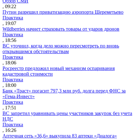
Обзор СМИ
, 09:22
Путин разрешил приватизацию аэропорта Шереметьево
Практика
, 19:07
Wildberries начнет страховать товары от ударов дронов
Практика
, 18:56
ВС уточнил, когда дело можно пересмотреть по вновь
открывшимся обстоятельствам
Практика
, 18:06
Росреестр предложил новый механизм оспаривания
кадастровой стоимости
Практика
, 18:00
Банк «Траст» погасит 797,3 млн руб. долга перед ФНС за
«Гема-Инвест»
Практика
, 17:51
ВС запретил уравнивать цены участников закупок без учета
НДС
Практика
, 16:26
Аптечная сеть «36,6» выкупила 83 аптеки «Диалога»