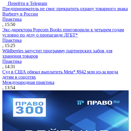
Перейти в Telegram
Предприниматель не смог прекратить охрану товарного знака
Burberry в России
Практика
, 15:50
Экс-директора Popcorn Books приговорили к четырем годам
условно по делу о пропаганде ЛГБТ*
Практика
, 15:25
Wildberries запустит программу партнерских хабов для
хранения товаров
Практика
, 14:31
Суд в США обязал выплатить Meta* $942 млн из-за вреда
детям в соцсетях
Международная практика
, 13:54