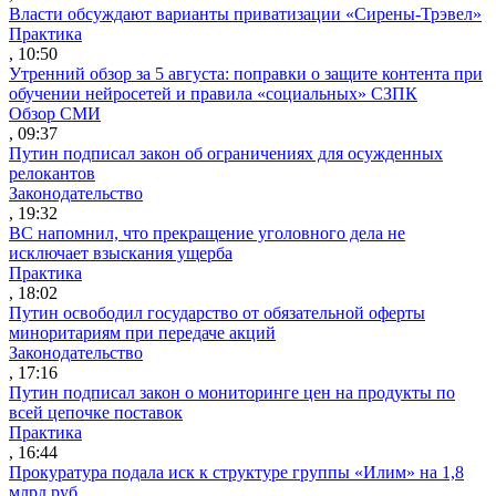
Власти обсуждают варианты приватизации «Сирены-Трэвел»
Практика
, 10:50
Утренний обзор за 5 августа: поправки о защите контента при
обучении нейросетей и правила «социальных» СЗПК
Обзор СМИ
, 09:37
Путин подписал закон об ограничениях для осужденных
релокантов
Законодательство
, 19:32
ВС напомнил, что прекращение уголовного дела не
исключает взыскания ущерба
Практика
, 18:02
Путин освободил государство от обязательной оферты
миноритариям при передаче акций
Законодательство
, 17:16
Путин подписал закон о мониторинге цен на продукты по
всей цепочке поставок
Практика
, 16:44
Прокуратура подала иск к структуре группы «Илим» на 1,8
млрд руб.