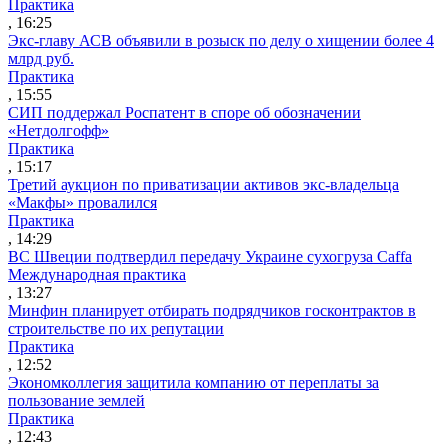
Практика
, 16:25
Экс-главу АСВ объявили в розыск по делу о хищении более 4
млрд руб.
Практика
, 15:55
СИП поддержал Роспатент в споре об обозначении
«Нетдолгофф»
Практика
, 15:17
Третий аукцион по приватизации активов экс-владельца
«Макфы» провалился
Практика
, 14:29
ВС Швеции подтвердил передачу Украине сухогруза Caffa
Международная практика
, 13:27
Минфин планирует отбирать подрядчиков госконтрактов в
строительстве по их репутации
Практика
, 12:52
Экономколлегия защитила компанию от переплаты за
пользование землей
Практика
, 12:43