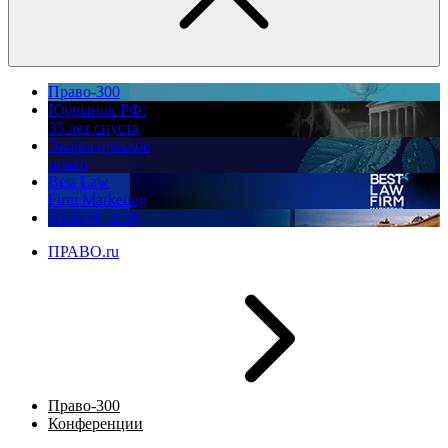
Право-300
Юррынок РФ:
35 лет спустя
Экологическое
право
Best Law
Firm Marketing
ПМЮФ 2026
ПРАВО.ru
Право-300
Конференции