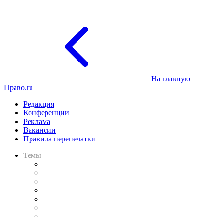
На главную
Право.ru
Редакция
Конференции
Реклама
Вакансии
Правила перепечатки
Темы
Практика
Законодательство
Процесс
Исследования
Рынок юридических услуг
Юридическое сообщество
Важнейшие правовые темы в прессе