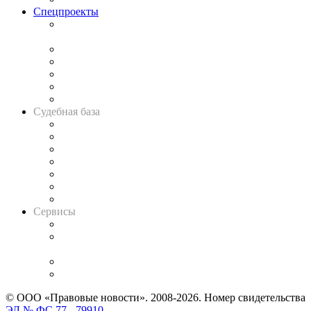
Спецпроекты
Подкаст «В здравом уме
и твёрдой памяти»
Legal Design
Банкротная панорама
Советы для литигаторов
Сговоры на торгах
Авто
Судебная база
Картотека арбитражных дел
Решения арбитражных судов
Календарь рассмотрения арбитражных дел
Досье судей
Информация о судах
RSS лента новостей
Вакансии для юристов
Сервисы
Справочно-правовая система
Casebook: мониторинг дел
и компаний
Caselook: поиск и анализ практики
CASE.ONE: управление юридической службой
© ООО «Правовые новости». 2008-2026.
Номер свидетельства
ЭЛ № ФС 77 - 79910
.