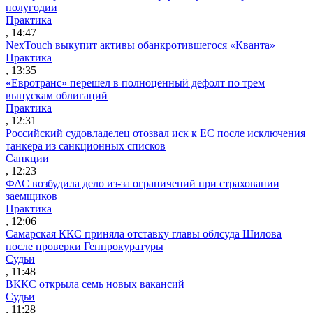
полугодии
Практика
, 14:47
NexTouch выкупит активы обанкротившегося «Кванта»
Практика
, 13:35
«Евротранс» перешел в полноценный дефолт по трем
выпускам облигаций
Практика
, 12:31
Российский судовладелец отозвал иск к ЕС после исключения
танкера из санкционных списков
Санкции
, 12:23
ФАС возбудила дело из-за ограничений при страховании
заемщиков
Практика
, 12:06
Самарская ККС приняла отставку главы облсуда Шилова
после проверки Генпрокуратуры
Судьи
, 11:48
ВККС открыла семь новых вакансий
Судьи
, 11:28