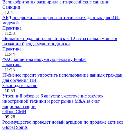
Великобритания расширила антироссийские санкции
Санкции
, 12:41
АБД предложила стандарт синтетических данных для ИИ-
моделей
Практика
, 11:53
«Билайн» подал встречный иск к Т2 из-за слова «микс» в
названии бренда мультиподписки
Практика
, 11:44
ФАС запретила наружную рекламу Fonbet
Практика
, 11:23
IT-бизнес просит упростить использование данных граждан
для обучения ИИ
Законодательство
, 10:59
Утренний обзор за 6 августа: ужесточение закупок
иностранной техники и рост рынка M&A за счет
национализации
Обзор СМИ
, 09:26
Росимущество проведет новый аукцион по продаже активов
Global Spirits