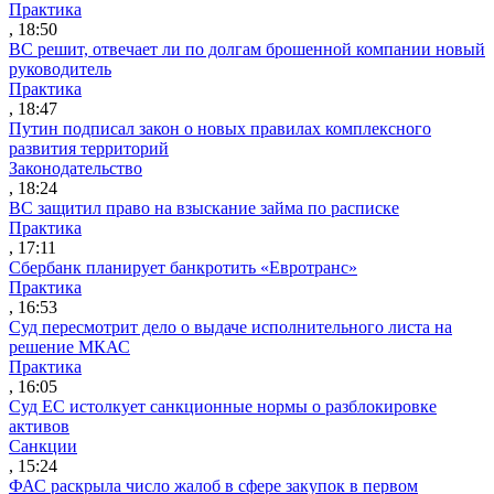
Практика
, 18:50
ВС решит, отвечает ли по долгам брошенной компании новый
руководитель
Практика
, 18:47
Путин подписал закон о новых правилах комплексного
развития территорий
Законодательство
, 18:24
ВС защитил право на взыскание займа по расписке
Практика
, 17:11
Сбербанк планирует банкротить «Евротранс»
Практика
, 16:53
Суд пересмотрит дело о выдаче исполнительного листа на
решение МКАС
Практика
, 16:05
Суд ЕС истолкует санкционные нормы о разблокировке
активов
Санкции
, 15:24
ФАС раскрыла число жалоб в сфере закупок в первом