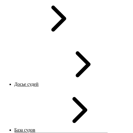
Досье судей
База судов