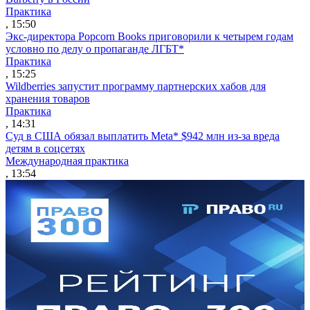
Практика
, 15:50
Экс-директора Popcorn Books приговорили к четырем годам
условно по делу о пропаганде ЛГБТ*
Практика
, 15:25
Wildberries запустит программу партнерских хабов для
хранения товаров
Практика
, 14:31
Суд в США обязал выплатить Meta* $942 млн из-за вреда
детям в соцсетях
Международная практика
, 13:54