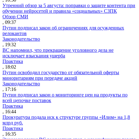
Утренний обзор за 5 августа: поправки о защите контента при
обучении нейросетей и правила «социальных» СЗПК
Обзор СМИ
, 09:37
Путин подписал закон об ограничениях для осужденных
релокантов
Законодательство
, 19:32
ВС напомнил, что прекращение уголовного дела не
исключает взыскания ущерба
Практика
, 18:02
Путин освободил государство от обязательной оферты
миноритариям при передаче акций
Законодательство
, 17:16
Путин подписал закон о мониторинге цен на продукты по
всей цепочке поставок
Практика
, 16:44
Прокуратура подала иск к структуре группы «Илим» на 1,8
млрд руб.
Практика
, 16:35