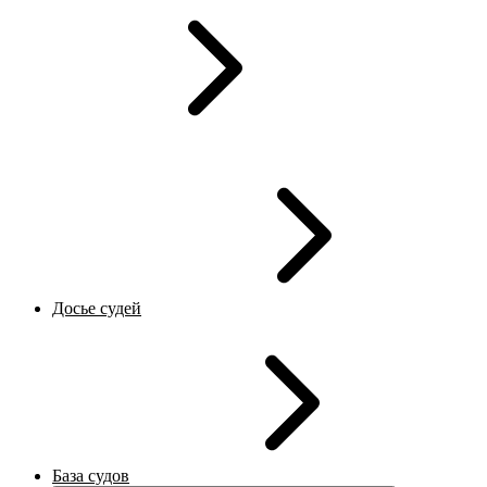
Досье судей
База судов