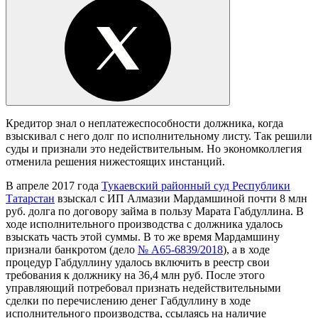
Кредитор знал о неплатежеспособности должника, когда
взыскивал с него долг по исполнительному листу. Так решили
суды и признали это недействительным. Но экономколлегия
отменила решения нижестоящих инстанций.
В апреле 2017 года
Тукаевский районный суд Республики
Татарстан
взыскал с ИП Алмазии Мардамшиной почти 8 млн
руб. долга по договору займа в пользу Марата Габдуллина. В
ходе исполнительного производства с должника удалось
взыскать часть этой суммы. В то же время Мардамшину
признали банкротом (дело
№ А65-6839/2018
), а в ходе
процедур Габдуллину удалось включить в реестр свои
требования к должнику на 36,4 млн руб. После этого
управляющий потребовал признать недействительными
сделки по перечислению денег Габдуллину в ходе
исполнительного производства, ссылаясь на наличие