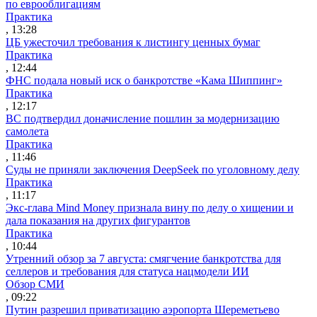
по еврооблигациям
Практика
, 13:28
ЦБ ужесточил требования к листингу ценных бумаг
Практика
, 12:44
ФНС подала новый иск о банкротстве «Кама Шиппинг»
Практика
, 12:17
ВС подтвердил доначисление пошлин за модернизацию
самолета
Практика
, 11:46
Суды не приняли заключения DeepSeek по уголовному делу
Практика
, 11:17
Экс-глава Mind Money признала вину по делу о хищении и
дала показания на других фигурантов
Практика
, 10:44
Утренний обзор за 7 августа: смягчение банкротства для
селлеров и требования для статуса нацмодели ИИ
Обзор СМИ
, 09:22
Путин разрешил приватизацию аэропорта Шереметьево