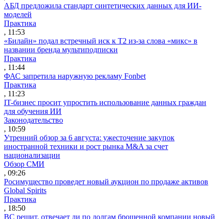
АБД предложила стандарт синтетических данных для ИИ-
моделей
Практика
, 11:53
«Билайн» подал встречный иск к Т2 из-за слова «микс» в
названии бренда мультиподписки
Практика
, 11:44
ФАС запретила наружную рекламу Fonbet
Практика
, 11:23
IT-бизнес просит упростить использование данных граждан
для обучения ИИ
Законодательство
, 10:59
Утренний обзор за 6 августа: ужесточение закупок
иностранной техники и рост рынка M&A за счет
национализации
Обзор СМИ
, 09:26
Росимущество проведет новый аукцион по продаже активов
Global Spirits
Практика
, 18:50
ВС решит, отвечает ли по долгам брошенной компании новый