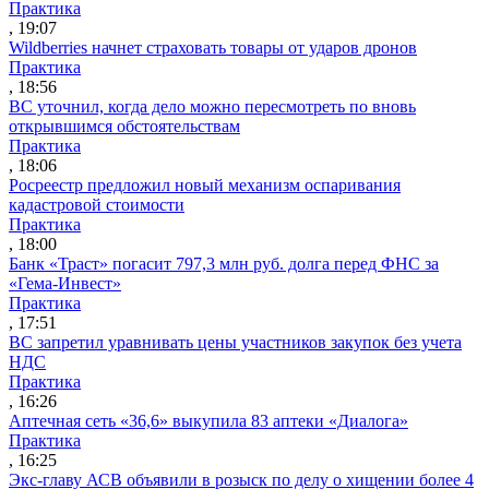
Практика
, 19:07
Wildberries начнет страховать товары от ударов дронов
Практика
, 18:56
ВС уточнил, когда дело можно пересмотреть по вновь
открывшимся обстоятельствам
Практика
, 18:06
Росреестр предложил новый механизм оспаривания
кадастровой стоимости
Практика
, 18:00
Банк «Траст» погасит 797,3 млн руб. долга перед ФНС за
«Гема-Инвест»
Практика
, 17:51
ВС запретил уравнивать цены участников закупок без учета
НДС
Практика
, 16:26
Аптечная сеть «36,6» выкупила 83 аптеки «Диалога»
Практика
, 16:25
Экс-главу АСВ объявили в розыск по делу о хищении более 4