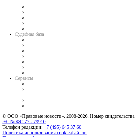
и твёрдой памяти»
Legal Design
Банкротная панорама
Советы для литигаторов
Сговоры на торгах
Авто
Судебная база
Картотека арбитражных дел
Решения арбитражных судов
Календарь рассмотрения арбитражных дел
Досье судей
Информация о судах
RSS лента новостей
Вакансии для юристов
Сервисы
Справочно-правовая система
Casebook: мониторинг дел
и компаний
Caselook: поиск и анализ практики
CASE.ONE: управление юридической службой
© ООО «Правовые новости». 2008-2026.
Номер свидетельства
ЭЛ № ФС 77 - 79910
.
Телефон редакции:
+7 (495) 645 37 60
Политика использования cookie-файлов