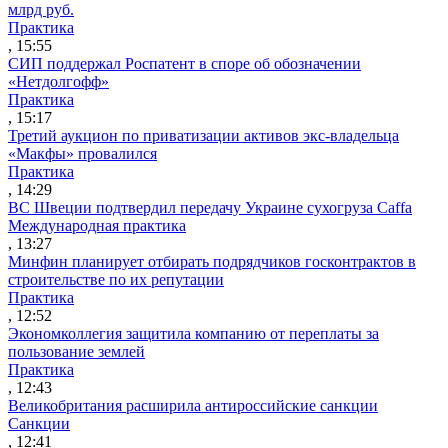
млрд руб.
Практика
, 15:55
СИП поддержал Роспатент в споре об обозначении
«Нетдолгофф»
Практика
, 15:17
Третий аукцион по приватизации активов экс-владельца
«Макфы» провалился
Практика
, 14:29
ВС Швеции подтвердил передачу Украине сухогруза Caffa
Международная практика
, 13:27
Минфин планирует отбирать подрядчиков госконтрактов в
строительстве по их репутации
Практика
, 12:52
Экономколлегия защитила компанию от переплаты за
пользование землей
Практика
, 12:43
Великобритания расширила антироссийские санкции
Санкции
, 12:41