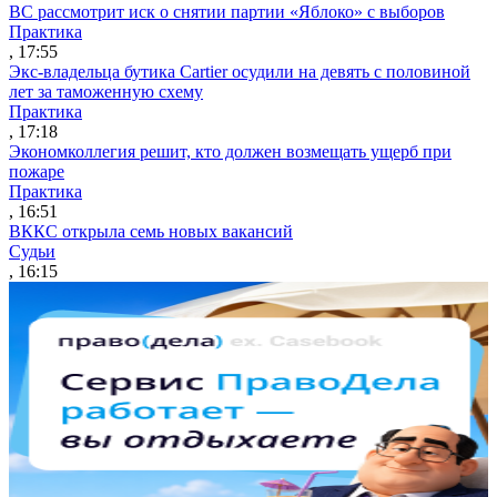
ВС рассмотрит иск о снятии партии «Яблоко» с выборов
Практика
, 17:55
Экс-владельца бутика Cartier осудили на девять с половиной
лет за таможенную схему
Практика
, 17:18
Экономколлегия решит, кто должен возмещать ущерб при
пожаре
Практика
, 16:51
ВККС открыла семь новых вакансий
Судьи
, 16:15