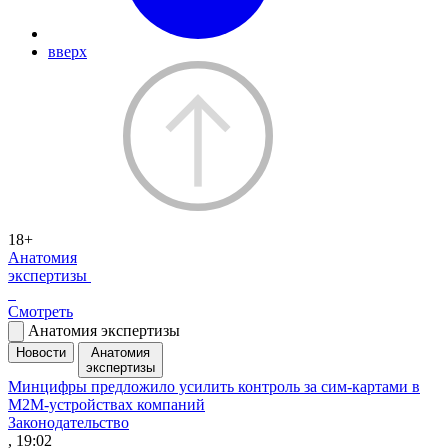
вверх
18+
Анатомия
экспертизы
Смотреть
Анатомия экспертизы
Новости
Анатомия
экспертизы
Минцифры предложило усилить контроль за сим-картами в
M2M-устройствах компаний
Законодательство
, 19:02