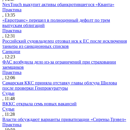
NexTouch выкупит активы обанкротившегося «Кванта»
Практика
, 13:35
«Евротранс» перешел в полноценный дефолт по трем
выпускам облигаций
Практика
, 12:31
Российский судовладелец отозвал иск к ЕС после исключения
танкера из санкционных списков
Санкции
, 12:23
ФАС возбудила дело из-за ограничений при страховании
заемщиков
Практика
, 12:06
Самарская ККС приняла отставку главы облсуда Шилова
после проверки Генпрокуратуры
Судьи
, 11:48
ВККС открыла семь новых вакансий
Судьи
, 11:28
Власти обсуждают варианты приватизации «Сирены-Трэвел»
Практика
, 10:50