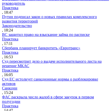
руководитель
Практика
, 18:47
Путин подписал закон о новых правилах комплексного
развития территорий
Законодательство
, 18:24
ВС защитил право на взыскание займа по расписке
Практика
, 17:11
Сбербанк планирует банкротить «Евротранс»
Практика
, 16:53
Суд пересмотрит дело о выдаче исполнительного листа на
решение МКАС
Практика
, 16:05
Суд ЕС истолкует санкционные нормы о разблокировке
активов
Санкции
, 15:24
ФАС раскрыла число жалоб в сфере закупок в первом
полугодии
Практика
, 14:47