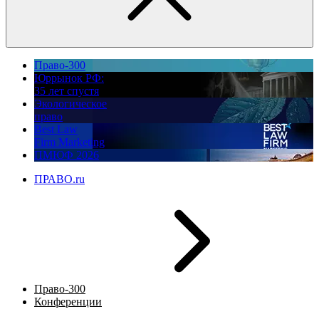
Право-300
Юррынок РФ:
35 лет спустя
Экологическое
право
Best Law
Firm Marketing
ПМЮФ 2026
ПРАВО.ru
Право-300
Конференции