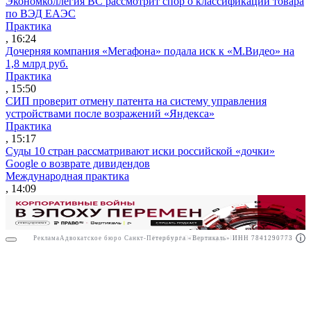
Экономколлегия ВС рассмотрит спор о классификации товара
по ВЭД ЕАЭС
Практика
, 16:24
Дочерняя компания «Мегафона» подала иск к «М.Видео» на
1,8 млрд руб.
Практика
, 15:50
СИП проверит отмену патента на систему управления
устройствами после возражений «Яндекса»
Практика
, 15:17
Суды 10 стран рассматривают иски российской «дочки»
Google о возврате дивидендов
Международная практика
, 14:09
Реклама
Адвокатское бюро Санкт-Петербурга «Вертикаль» ИНН 7841290773
Реклама
АО"Право.ру" ИНН: 7708095468