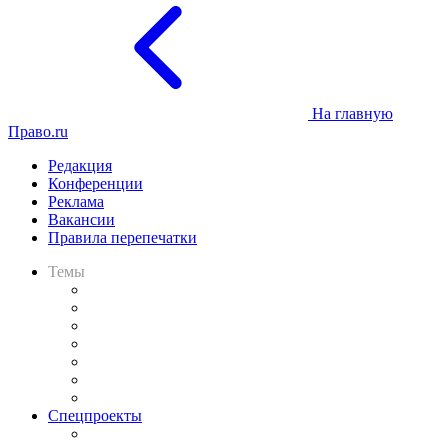
На главную
Право.ru
Редакция
Конференции
Реклама
Вакансии
Правила перепечатки
Темы
Практика
Законодательство
Процесс
Исследования
Рынок юридических услуг
Юридическое сообщество
Важнейшие правовые темы в прессе
Спецпроекты
Подкаст «В здравом уме