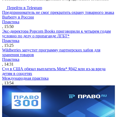
Перейти в Telegram
Предприниматель не смог прекратить охрану товарного знака
Burberry в России
Практика
, 15:50
Экс-директора Popcorn Books приговорили к четырем годам
условно по делу о пропаганде ЛГБТ*
Практика
, 15:25
Wildberries запустит программу партнерских хабов для
хранения товаров
Практика
, 14:31
Суд в США обязал выплатить Meta* $942 млн из-за вреда
детям в соцсетях
Международная практика
, 13:54