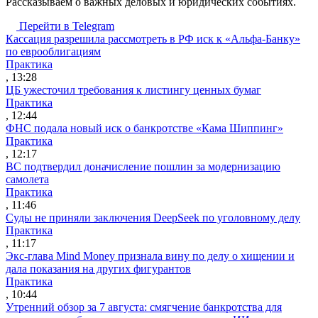
Рассказываем о важных деловых и юридических событиях.
Перейти в Telegram
Кассация разрешила рассмотреть в РФ иск к «Альфа-Банку»
по еврооблигациям
Практика
, 13:28
ЦБ ужесточил требования к листингу ценных бумаг
Практика
, 12:44
ФНС подала новый иск о банкротстве «Кама Шиппинг»
Практика
, 12:17
ВС подтвердил доначисление пошлин за модернизацию
самолета
Практика
, 11:46
Суды не приняли заключения DeepSeek по уголовному делу
Практика
, 11:17
Экс-глава Mind Money признала вину по делу о хищении и
дала показания на других фигурантов
Практика
, 10:44
Утренний обзор за 7 августа: смягчение банкротства для