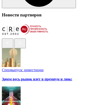
Новости партнеров
Спецвыпуск: инвестиции
Зачем весь рынок идет в премиум и люкс