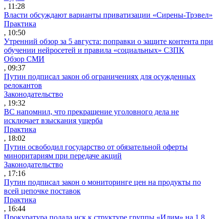
, 11:28
Власти обсуждают варианты приватизации «Сирены-Трэвел»
Практика
, 10:50
Утренний обзор за 5 августа: поправки о защите контента при
обучении нейросетей и правила «социальных» СЗПК
Обзор СМИ
, 09:37
Путин подписал закон об ограничениях для осужденных
релокантов
Законодательство
, 19:32
ВС напомнил, что прекращение уголовного дела не
исключает взыскания ущерба
Практика
, 18:02
Путин освободил государство от обязательной оферты
миноритариям при передаче акций
Законодательство
, 17:16
Путин подписал закон о мониторинге цен на продукты по
всей цепочке поставок
Практика
, 16:44
Прокуратура подала иск к структуре группы «Илим» на 1,8