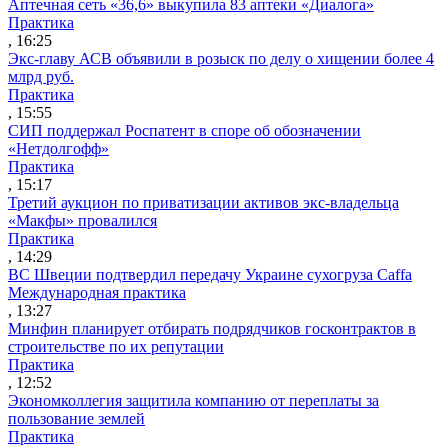
Аптечная сеть «36,6» выкупила 83 аптеки «Диалога»
Практика
, 16:25
Экс-главу АСВ объявили в розыск по делу о хищении более 4
млрд руб.
Практика
, 15:55
СИП поддержал Роспатент в споре об обозначении
«Нетдолгофф»
Практика
, 15:17
Третий аукцион по приватизации активов экс-владельца
«Макфы» провалился
Практика
, 14:29
ВС Швеции подтвердил передачу Украине сухогруза Caffa
Международная практика
, 13:27
Минфин планирует отбирать подрядчиков госконтрактов в
строительстве по их репутации
Практика
, 12:52
Экономколлегия защитила компанию от переплаты за
пользование землей
Практика