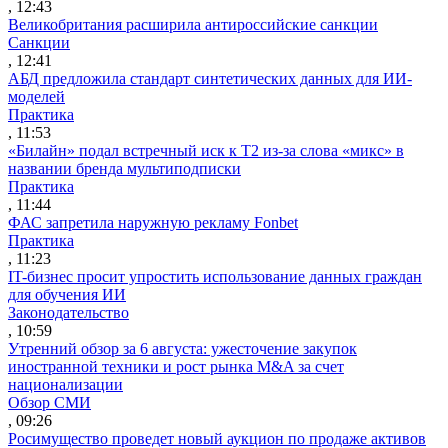
, 12:43
Великобритания расширила антироссийские санкции
Санкции
, 12:41
АБД предложила стандарт синтетических данных для ИИ-
моделей
Практика
, 11:53
«Билайн» подал встречный иск к Т2 из-за слова «микс» в
названии бренда мультиподписки
Практика
, 11:44
ФАС запретила наружную рекламу Fonbet
Практика
, 11:23
IT-бизнес просит упростить использование данных граждан
для обучения ИИ
Законодательство
, 10:59
Утренний обзор за 6 августа: ужесточение закупок
иностранной техники и рост рынка M&A за счет
национализации
Обзор СМИ
, 09:26
Росимущество проведет новый аукцион по продаже активов