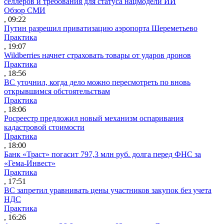
селлеров и требования для статуса нацмодели ИИ
Обзор СМИ
, 09:22
Путин разрешил приватизацию аэропорта Шереметьево
Практика
, 19:07
Wildberries начнет страховать товары от ударов дронов
Практика
, 18:56
ВС уточнил, когда дело можно пересмотреть по вновь
открывшимся обстоятельствам
Практика
, 18:06
Росреестр предложил новый механизм оспаривания
кадастровой стоимости
Практика
, 18:00
Банк «Траст» погасит 797,3 млн руб. долга перед ФНС за
«Гема-Инвест»
Практика
, 17:51
ВС запретил уравнивать цены участников закупок без учета
НДС
Практика
, 16:26