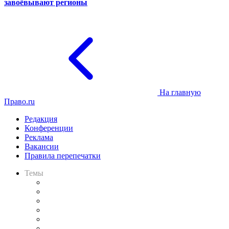
завоёвывают регионы
На главную
Право.ru
Редакция
Конференции
Реклама
Вакансии
Правила перепечатки
Темы
Практика
Законодательство
Процесс
Исследования
Рынок юридических услуг
Юридическое сообщество