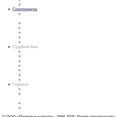
Важнейшие правовые темы в прессе
Спецпроекты
Подкаст «В здравом уме
и твёрдой памяти»
Legal Design
Банкротная панорама
Советы для литигаторов
Сговоры на торгах
Авто
Судебная база
Картотека арбитражных дел
Решения арбитражных судов
Календарь рассмотрения арбитражных дел
Досье судей
Информация о судах
RSS лента новостей
Вакансии для юристов
Сервисы
Справочно-правовая система
Casebook: мониторинг дел
и компаний
Caselook: поиск и анализ практики
CASE.ONE: управление юридической службой
© ООО «Правовые новости». 2008-2026.
Номер свидетельства