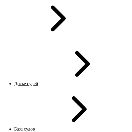
Досье судей
База судов