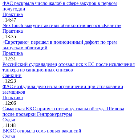
ФАС раскрыла число жалоб в сфере закупок в первом
полугодии
Практика
, 14:47
NexTouch выкупит активы обанкротившегося «Кванта»
Практика
, 13:35
«Евротранс» перешел в полноценный дефолт по трем
выпускам облигаций
Практика
, 12:31
Российский судовладелец отозвал иск к ЕС после исключения
танкера из санкционных списков
Санкции
, 12:23
ФАС возбудила дело из-за ограничений при страховании
заемщиков
Практика
, 12:06
Самарская ККС приняла отставку главы облсуда Шилова
после проверки Генпрокуратуры
Судьи
, 11:48
ВККС открыла семь новых вакансий
Судьи