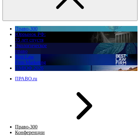
Право-300
Юррынок РФ:
35 лет спустя
Экологическое
право
Best Law
Firm Marketing
ПМЮФ 2026
ПРАВО.ru
Право-300
Конференции