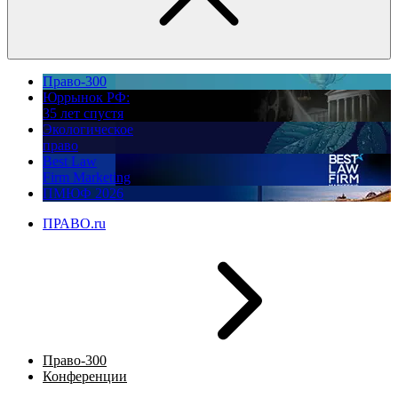
Право-300
Юррынок РФ:
35 лет спустя
Экологическое
право
Best Law
Firm Marketing
ПМЮФ 2026
ПРАВО.ru
Право-300
Конференции