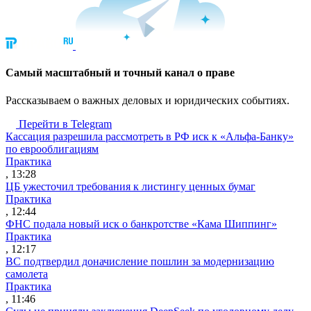
Cамый масштабный и точный канал о праве
Рассказываем о важных деловых и юридических событиях.
Перейти в Telegram
Кассация разрешила рассмотреть в РФ иск к «Альфа-Банку»
по еврооблигациям
Практика
, 13:28
ЦБ ужесточил требования к листингу ценных бумаг
Практика
, 12:44
ФНС подала новый иск о банкротстве «Кама Шиппинг»
Практика
, 12:17
ВС подтвердил доначисление пошлин за модернизацию
самолета
Практика
, 11:46