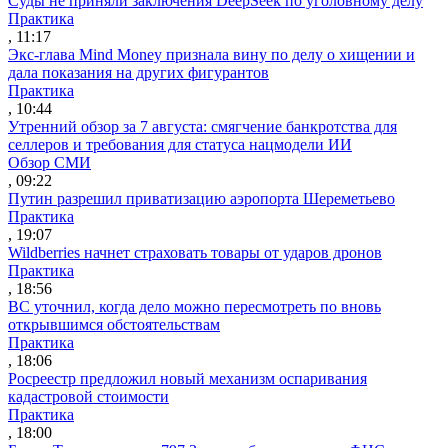
Суды не приняли заключения DeepSeek по уголовному делу
Практика
, 11:17
Экс-глава Mind Money признала вину по делу о хищении и
дала показания на других фигурантов
Практика
, 10:44
Утренний обзор за 7 августа: смягчение банкротства для
селлеров и требования для статуса нацмодели ИИ
Обзор СМИ
, 09:22
Путин разрешил приватизацию аэропорта Шереметьево
Практика
, 19:07
Wildberries начнет страховать товары от ударов дронов
Практика
, 18:56
ВС уточнил, когда дело можно пересмотреть по вновь
открывшимся обстоятельствам
Практика
, 18:06
Росреестр предложил новый механизм оспаривания
кадастровой стоимости
Практика
, 18:00