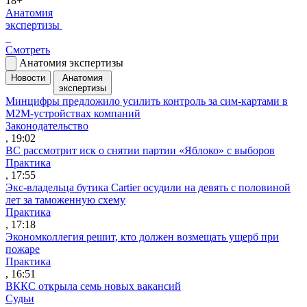
18+
Анатомия
экспертизы
Смотреть
Анатомия экспертизы
Новости
Анатомия
экспертизы
Минцифры предложило усилить контроль за сим-картами в
M2M-устройствах компаний
Законодательство
, 19:02
ВС рассмотрит иск о снятии партии «Яблоко» с выборов
Практика
, 17:55
Экс-владельца бутика Cartier осудили на девять с половиной
лет за таможенную схему
Практика
, 17:18
Экономколлегия решит, кто должен возмещать ущерб при
пожаре
Практика
, 16:51
ВККС открыла семь новых вакансий
Судьи