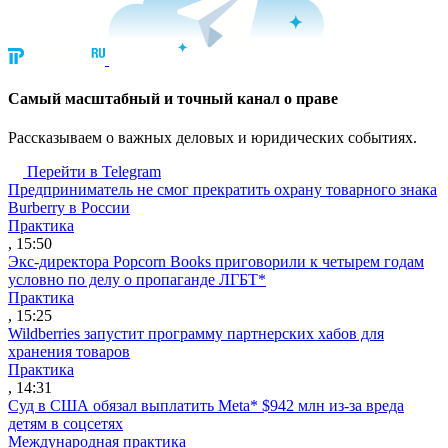
Cамый масштабный и точный канал о праве
Рассказываем о важных деловых и юридических событиях.
Перейти в Telegram
Предприниматель не смог прекратить охрану товарного знака
Burberry в России
Практика
, 15:50
Экс-директора Popcorn Books приговорили к четырем годам
условно по делу о пропаганде ЛГБТ*
Практика
, 15:25
Wildberries запустит программу партнерских хабов для
хранения товаров
Практика
, 14:31
Суд в США обязал выплатить Meta* $942 млн из-за вреда
детям в соцсетях
Международная практика