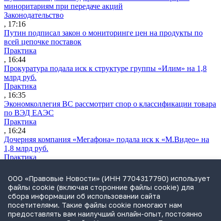
миноритариям при передаче акций
Законодательство
, 17:16
Путин подписал закон о мониторинге цен на продукты по
всей цепочке поставок
Практика
, 16:44
Прокуратура подала иск к структуре группы «Илим» на 1,8
млрд руб.
Практика
, 16:35
Экономколлегия ВС рассмотрит спор о классификации товара
по ВЭД ЕАЭС
Практика
, 16:24
Дочерняя компания «Мегафона» подала иск к «М.Видео» на
1,8 млрд руб.
Практика
, 15:50
СИП проверит отмену патента на систему управления
ООО «Правовые Новости» (ИНН 7704317790) использует
устройствами после возражений «Яндекса»
файлы cookie (включая сторонние файлы cookie) для
Практика
сбора информации об использовании сайта
, 15:17
посетителями. Такие файлы cookie помогают нам
Суды 10 стран рассматривают иски российской «дочки»
предоставлять вам наилучший онлайн-опыт, постоянно
Google о возврате дивидендов