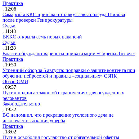
Практика
, 12:06
Самарская ККС приняла отставку главы облсуда Шилова
после проверки Генпрокуратуры
Судьи
, 11:48
ВККС открыла семь новых вакансий
Судьи
, 11:28
Власти обсуждают варианты приватизации «Сирены-Трэвел»
Практика
, 10:50
Утренний обзор за 5 августа: поправки о защите контента при
обучении нейросетей и правила «социальных» СЗПК
Обзор СМИ
, 09:37
Путин подписал закон об ограничениях для осужденных
релокантов
Законодательство
, 19:32
ВС напомнил, что прекращение уголовного дела не
исключает взыскания ущерба
Практика
, 18:02
Путин освободил государство от обязательной оферты