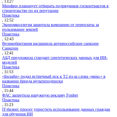
, 13:27
Минфин планирует отбирать подрядчиков госконтрактов в
строительстве по их репутации
Практика
, 12:52
Экономколлегия защитила компанию от переплаты за
пользование землей
Практика
, 12:43
Великобритания расширила антироссийские санкции
Санкции
, 12:41
АБД предложила стандарт синтетических данных для ИИ-
моделей
Практика
, 11:53
«Билайн» подал встречный иск к Т2 из-за слова «микс» в
названии бренда мультиподписки
Практика
, 11:44
ФАС запретила наружную рекламу Fonbet
Практика
, 11:23
IT-бизнес просит упростить использование данных граждан
для обучения ИИ