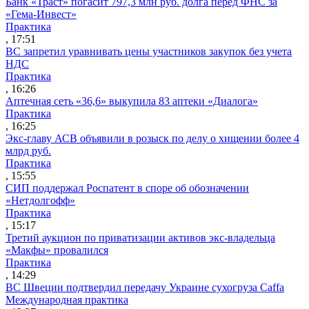
Банк «Траст» погасит 797,3 млн руб. долга перед ФНС за
«Гема-Инвест»
Практика
, 17:51
ВС запретил уравнивать цены участников закупок без учета
НДС
Практика
, 16:26
Аптечная сеть «36,6» выкупила 83 аптеки «Диалога»
Практика
, 16:25
Экс-главу АСВ объявили в розыск по делу о хищении более 4
млрд руб.
Практика
, 15:55
СИП поддержал Роспатент в споре об обозначении
«Нетдолгофф»
Практика
, 15:17
Третий аукцион по приватизации активов экс-владельца
«Макфы» провалился
Практика
, 14:29
ВС Швеции подтвердил передачу Украине сухогруза Caffa
Международная практика