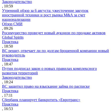
Законодательство
, 10:59
Утренний обзор за 6 августа: ужесточение закупок
иностранной техники и рост рынка M&A за счет
национализации
Обзор СМИ
, 09:26
Росимущество проведет новый аукцион по продаже активов
Global Spirits
Практика
, 18:50
ВС решит, отвечает ли по долгам брошенной компании новый
руководитель
Практика
, 18:47
Путин подписал закон о новых правилах комплексного
развития территорий
Законодательство
, 18:24
ВС защитил право на взыскание займа по расписке
Практика
, 17:11
Сбербанк планирует банкротить «Евротранс»
Практика
, 16:53