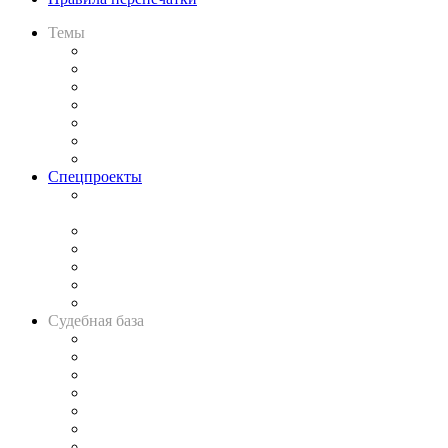
Темы
Практика
Законодательство
Процесс
Исследования
Рынок юридических услуг
Юридическое сообщество
Важнейшие правовые темы в прессе
Спецпроекты
Подкаст «В здравом уме
и твёрдой памяти»
Legal Design
Банкротная панорама
Советы для литигаторов
Сговоры на торгах
Авто
Судебная база
Картотека арбитражных дел
Решения арбитражных судов
Календарь рассмотрения арбитражных дел
Досье судей
Информация о судах
RSS лента новостей
Вакансии для юристов