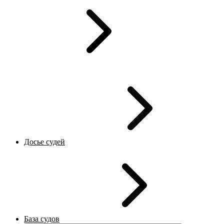
Досье судей
База судов