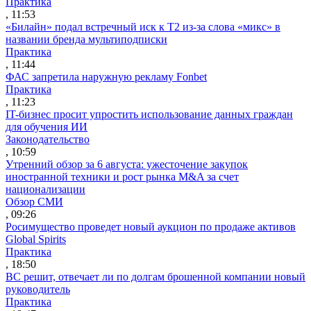
Практика
, 11:53
«Билайн» подал встречный иск к Т2 из-за слова «микс» в
названии бренда мультиподписки
Практика
, 11:44
ФАС запретила наружную рекламу Fonbet
Практика
, 11:23
IT-бизнес просит упростить использование данных граждан
для обучения ИИ
Законодательство
, 10:59
Утренний обзор за 6 августа: ужесточение закупок
иностранной техники и рост рынка M&A за счет
национализации
Обзор СМИ
, 09:26
Росимущество проведет новый аукцион по продаже активов
Global Spirits
Практика
, 18:50
ВС решит, отвечает ли по долгам брошенной компании новый
руководитель
Практика