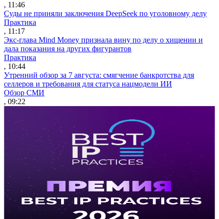
, 11:46
Суды не приняли заключения DeepSeek по уголовному делу
Практика
, 11:17
Экс-глава Mind Money признала вину по делу о хищении и
дала показания на других фигурантов
Практика
, 10:44
Утренний обзор за 7 августа: смягчение банкротства для
селлеров и требования для статуса нацмодели ИИ
Обзор СМИ
, 09:22