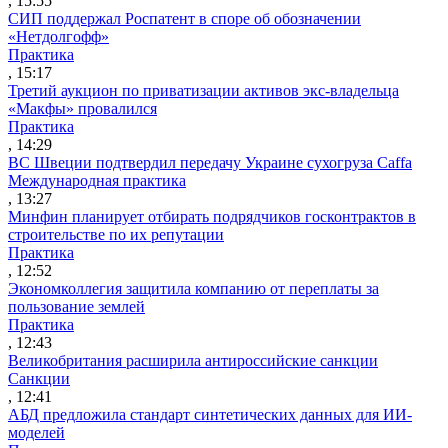
, 15:55
СИП поддержал Роспатент в споре об обозначении
«Нетдолгофф»
Практика
, 15:17
Третий аукцион по приватизации активов экс-владельца
«Макфы» провалился
Практика
, 14:29
ВС Швеции подтвердил передачу Украине сухогруза Caffa
Международная практика
, 13:27
Минфин планирует отбирать подрядчиков госконтрактов в
строительстве по их репутации
Практика
, 12:52
Экономколлегия защитила компанию от переплаты за
пользование землей
Практика
, 12:43
Великобритания расширила антироссийские санкции
Санкции
, 12:41
АБД предложила стандарт синтетических данных для ИИ-
моделей