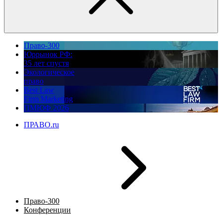
Право-300
Юррынок РФ:
35 лет спустя
Экологическое
право
Best Law
Firm Marketing
ПМЮФ 2026
ПРАВО.ru
Право-300
Конференции