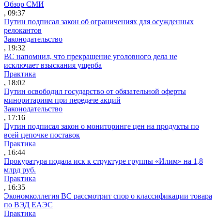
Обзор СМИ
, 09:37
Путин подписал закон об ограничениях для осужденных
релокантов
Законодательство
, 19:32
ВС напомнил, что прекращение уголовного дела не
исключает взыскания ущерба
Практика
, 18:02
Путин освободил государство от обязательной оферты
миноритариям при передаче акций
Законодательство
, 17:16
Путин подписал закон о мониторинге цен на продукты по
всей цепочке поставок
Практика
, 16:44
Прокуратура подала иск к структуре группы «Илим» на 1,8
млрд руб.
Практика
, 16:35
Экономколлегия ВС рассмотрит спор о классификации товара
по ВЭД ЕАЭС
Практика