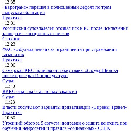
, 13:35
«Евротранс» перешел в полноценный дефолт по трем
выпускам облигаций
Практика
, 12:31
Российский судовладелец отозвал иск к ЕС после исключения
танкера из санкционных списков
Санкции
, 12:23
ФАС возбудила дело из-за ограничений при страховании
заемщиков
Практика
, 12:06
Самарская ККС приняла отставку главы облсуда Шилова
после проверки Генпрокуратуры
Судьи
, 11:48
ВККС открыла семь новых вакансий
Судьи
, 11:28
Власти обсуждают варианты приватизации «Сирены-Трэвел»
Практика
, 10:50
Утренний обзор за 5 августа: поправки о защите контента при
обучении нейросетей и правила «социальных» СЗПК