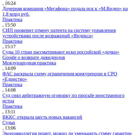
, 16:24
Дочерняя компания «Мегафона» подала иск к «М.Видео» на
1,8 млрд руб.
Практика
, 15:50
СИП проверит отмену патента на систему управления
устройствами после возражений «Яндекса»
Практика
, 15:17
Суды 10 стран рассматривают иски российской «дочки»
Google о возврате дивидендов
Международная практика
, 14:09
ФАС раскрыла схему ограничения конкуренции в СРО
«Единство»
Практика
, 14:08
Суд снял арбитражную оговорку по просьбе иностранного
истца
Практика
, 13:11
ВККС открыла шесть новых вакансий
Судьи
, 13:06
Экономколлегия решит, можно ли уменьшить сумму гарантии