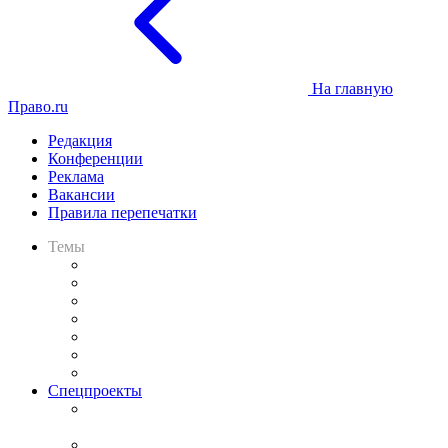
На главную
Право.ru
Редакция
Конференции
Реклама
Вакансии
Правила перепечатки
Темы
Практика
Законодательство
Процесс
Исследования
Рынок юридических услуг
Юридическое сообщество
Важнейшие правовые темы в прессе
Спецпроекты
Подкаст «В здравом уме
и твёрдой памяти»
Legal Design