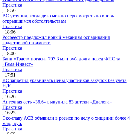
Практика
, 18:56
ВС уточнил, когда дело можно пересмотреть по вновь
открывшимся обстоятельствам
Практика
, 18:06
Росреестр предложил новый механизм оспаривания
кадастровой стоимости
Практика
, 18:00
Банк «Траст» погасит 797,3 млн руб. долга перед ФНС за
«Гема-Инвест»
Практика
, 17:51
ВС запретил уравнивать цены участников закупок без учета
НДС
Практика
, 16:26
Аптечная сеть «36,6» выкупила 83 аптеки «Диалога»
Практика
, 16:25
Экс-главу АСВ объявили в розыск по делу о хищении более 4
млрд руб.
Практика