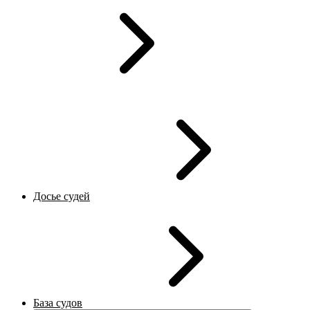
Досье судей
База судов