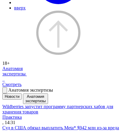
вверх
18+
Анатомия
экспертизы
Смотреть
Анатомия экспертизы
Новости
Анатомия
экспертизы
Wildberries запустит программу партнерских хабов для
хранения товаров
Практика
, 14:31
Суд в США обязал выплатить Meta* $942 млн из-за вреда