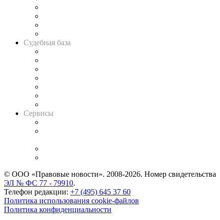
Банкротная панорама
Советы для литигаторов
Сговоры на торгах
Авто
Судебная база
Картотека арбитражных дел
Решения арбитражных судов
Календарь рассмотрения арбитражных дел
Досье судей
Информация о судах
RSS лента новостей
Вакансии для юристов
Сервисы
Справочно-правовая система
Casebook: мониторинг дел
и компаний
Caselook: поиск и анализ практики
CASE.ONE: управление юридической службой
© ООО «Правовые новости». 2008-2026.
Номер свидетельства
ЭЛ № ФС 77 - 79910
.
Телефон редакции:
+7 (495) 645 37 60
Политика использования cookie-файлов
Политика конфиденциальности