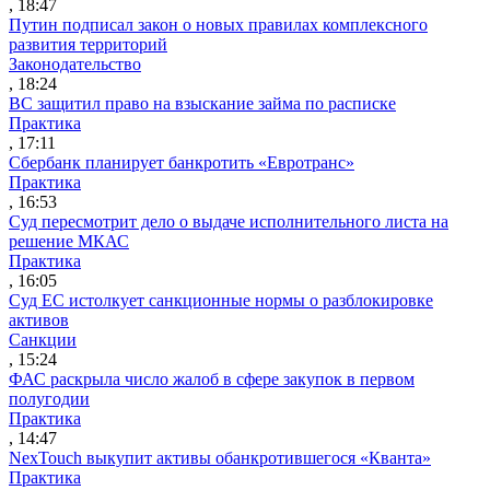
, 18:47
Путин подписал закон о новых правилах комплексного
развития территорий
Законодательство
, 18:24
ВС защитил право на взыскание займа по расписке
Практика
, 17:11
Сбербанк планирует банкротить «Евротранс»
Практика
, 16:53
Суд пересмотрит дело о выдаче исполнительного листа на
решение МКАС
Практика
, 16:05
Суд ЕС истолкует санкционные нормы о разблокировке
активов
Санкции
, 15:24
ФАС раскрыла число жалоб в сфере закупок в первом
полугодии
Практика
, 14:47
NexTouch выкупит активы обанкротившегося «Кванта»
Практика