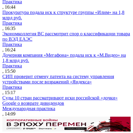
Практика
, 16:44
Прокуратура подала иск к структуре группы «Илим» на 1,8
млрд руб.
Практика
, 16:35
Экономколлегия ВС рассмотрит спор о классификации товара
по ВЭД ЕАЭС
Практика
, 16:24
Дочерняя компания «Мегафона» подала иск к «М.Видео» на
1,8 млрд руб.
Практика
, 15:50
СИП проверит отмену патента на систему управления
устройствами после возражений «Яндекса»
Практика
, 15:17
Суды 10 стран рассматривают иски российской «дочки»
Google о возврате дивидендов
Международная практика
, 14:09