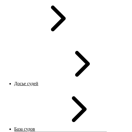
Досье судей
База судов