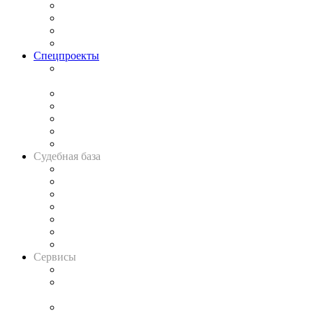
Исследования
Рынок юридических услуг
Юридическое сообщество
Важнейшие правовые темы в прессе
Спецпроекты
Подкаст «В здравом уме
и твёрдой памяти»
Legal Design
Банкротная панорама
Советы для литигаторов
Сговоры на торгах
Авто
Судебная база
Картотека арбитражных дел
Решения арбитражных судов
Календарь рассмотрения арбитражных дел
Досье судей
Информация о судах
RSS лента новостей
Вакансии для юристов
Сервисы
Справочно-правовая система
Casebook: мониторинг дел
и компаний
Caselook: поиск и анализ практики