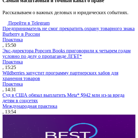
Cамый масштабный и точный канал о праве
Рассказываем о важных деловых и юридических событиях.
Перейти в Telegram
Предприниматель не смог прекратить охрану товарного знака
Burberry в России
Практика
, 15:50
Экс-директора Popcorn Books приговорили к четырем годам
условно по делу о пропаганде ЛГБТ*
Практика
, 15:25
Wildberries запустит программу партнерских хабов для
хранения товаров
Практика
, 14:31
Суд в США обязал выплатить Meta* $942 млн из-за вреда
детям в соцсетях
Международная практика
, 13:54