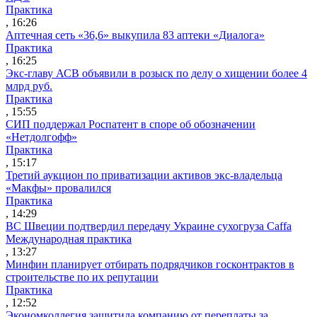
Практика
, 16:26
Аптечная сеть «36,6» выкупила 83 аптеки «Диалога»
Практика
, 16:25
Экс-главу АСВ объявили в розыск по делу о хищении более 4
млрд руб.
Практика
, 15:55
СИП поддержал Роспатент в споре об обозначении
«Нетдолгофф»
Практика
, 15:17
Третий аукцион по приватизации активов экс-владельца
«Макфы» провалился
Практика
, 14:29
ВС Швеции подтвердил передачу Украине сухогруза Caffa
Международная практика
, 13:27
Минфин планирует отбирать подрядчиков госконтрактов в
строительстве по их репутации
Практика
, 12:52
Экономколлегия защитила компанию от переплаты за