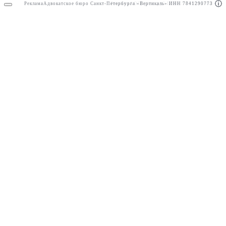
Реклама
Адвокатское бюро Санкт-Петербурга «Вертикаль» ИНН 7841290773
Реклама
АО"Право.ру" ИНН: 7708095468