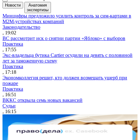
Новости
Анатомия
экспертизы
Минцифры предложило усилить контроль за сим-картами в
M2M-устройствах компаний
Законодательство
, 19:02
ВС рассмотрит иск о снятии партии «Яблоко» с выборов
Практика
, 17:55
Экс-владельца бутика Cartier осудили на девять с половиной
лет за таможенную схему
Практика
, 17:18
Экономколлегия решит, кто должен возмещать ущерб при
пожаре
Практика
, 16:51
ВККС открыла семь новых вакансий
Судьи
, 16:15