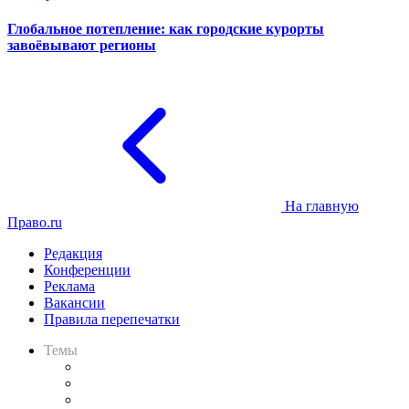
Глобальное потепление: как городские курорты
завоёвывают регионы
На главную
Право.ru
Редакция
Конференции
Реклама
Вакансии
Правила перепечатки
Темы
Практика
Законодательство
Процесс