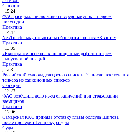
активов
Санкции
, 15:24
ФАС раскрыла число жалоб в сфере закупок в первом
полугодии
Практика
, 14:47
NexTouch выкупит активы обанкротившегося «Кванта»
Практика
, 13:35
«Евротранс» перешел в полноценный дефолт по трем
выпускам облигаций
Практика
, 12:31
Российский судовладелец отозвал иск к ЕС после исключения
танкера из санкционных списков
Санкции
, 12:23
ФАС возбудила дело из-за ограничений при страховании
заемщиков
Практика
, 12:06
Самарская ККС приняла отставку главы облсуда Шилова
после проверки Генпрокуратуры
Судьи