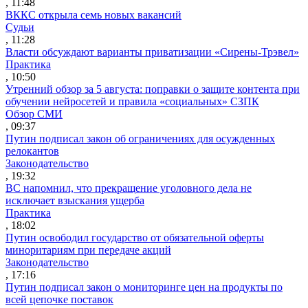
, 11:48
ВККС открыла семь новых вакансий
Судьи
, 11:28
Власти обсуждают варианты приватизации «Сирены-Трэвел»
Практика
, 10:50
Утренний обзор за 5 августа: поправки о защите контента при
обучении нейросетей и правила «социальных» СЗПК
Обзор СМИ
, 09:37
Путин подписал закон об ограничениях для осужденных
релокантов
Законодательство
, 19:32
ВС напомнил, что прекращение уголовного дела не
исключает взыскания ущерба
Практика
, 18:02
Путин освободил государство от обязательной оферты
миноритариям при передаче акций
Законодательство
, 17:16
Путин подписал закон о мониторинге цен на продукты по
всей цепочке поставок