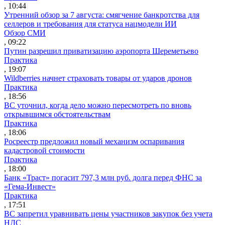
, 10:44
Утренний обзор за 7 августа: смягчение банкротства для
селлеров и требования для статуса нацмодели ИИ
Обзор СМИ
, 09:22
Путин разрешил приватизацию аэропорта Шереметьево
Практика
, 19:07
Wildberries начнет страховать товары от ударов дронов
Практика
, 18:56
ВС уточнил, когда дело можно пересмотреть по вновь
открывшимся обстоятельствам
Практика
, 18:06
Росреестр предложил новый механизм оспаривания
кадастровой стоимости
Практика
, 18:00
Банк «Траст» погасит 797,3 млн руб. долга перед ФНС за
«Гема-Инвест»
Практика
, 17:51
ВС запретил уравнивать цены участников закупок без учета
НДС