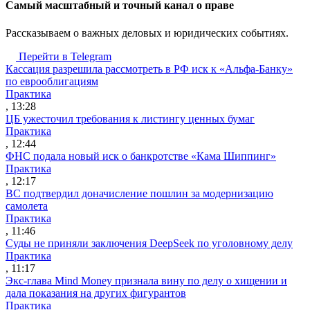
Cамый масштабный и точный канал о праве
Рассказываем о важных деловых и юридических событиях.
Перейти в Telegram
Кассация разрешила рассмотреть в РФ иск к «Альфа-Банку»
по еврооблигациям
Практика
, 13:28
ЦБ ужесточил требования к листингу ценных бумаг
Практика
, 12:44
ФНС подала новый иск о банкротстве «Кама Шиппинг»
Практика
, 12:17
ВС подтвердил доначисление пошлин за модернизацию
самолета
Практика
, 11:46
Суды не приняли заключения DeepSeek по уголовному делу
Практика
, 11:17
Экс-глава Mind Money признала вину по делу о хищении и
дала показания на других фигурантов
Практика