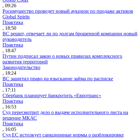
, 09:26
Росимущество проведет новый аукцион по продаже активов
Global Spirits
Практика
, 18:50
ВС решит, отвечает ли по долгам брошенной компании новый
руководитель
Практика
, 18:47
Путин подписал закон о новых правилах комплексного
развития территорий
Законодательство
, 18:24
ВС защитил право на взыскание займа по расписке
Практика
, 17:11
Сбербанк планирует банкротить «Евротранс»
Практика
, 16:53
Суд пересмотрит дело о выдаче исполнительного листа на
решение МКАС
Практика
, 16:05
Суд ЕС истолкует санкционные нормы о разблокировке