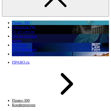
Право-300
Юррынок РФ:
35 лет спустя
Экологическое
право
Best Law
Firm Marketing
ПМЮФ 2026
ПРАВО.ru
Право-300
Конференции