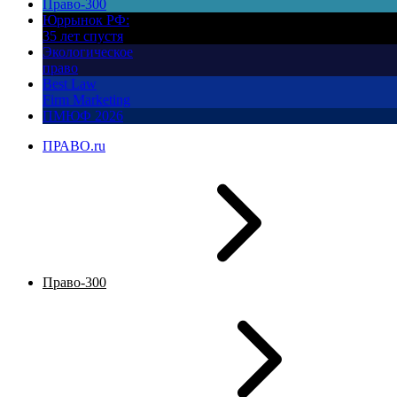
Право-300
Юррынок РФ:
35 лет спустя
Экологическое
право
Best Law
Firm Marketing
ПМЮФ 2026
ПРАВО.ru
Право-300