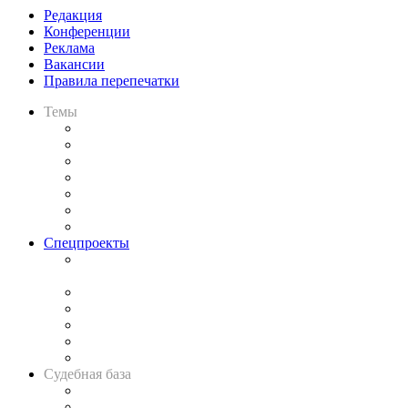
Редакция
Конференции
Реклама
Вакансии
Правила перепечатки
Темы
Практика
Законодательство
Процесс
Исследования
Рынок юридических услуг
Юридическое сообщество
Важнейшие правовые темы в прессе
Спецпроекты
Подкаст «В здравом уме
и твёрдой памяти»
Legal Design
Банкротная панорама
Советы для литигаторов
Сговоры на торгах
Авто
Судебная база
Картотека арбитражных дел
Решения арбитражных судов