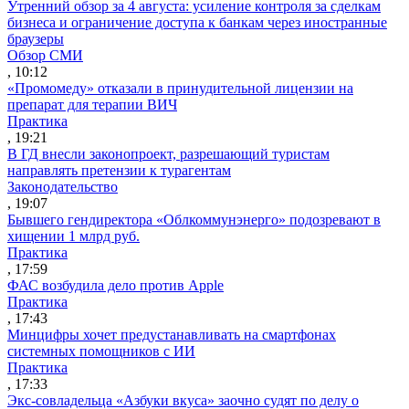
Утренний обзор за 4 августа: усиление контроля за сделкам
бизнеса и ограничение доступа к банкам через иностранные
браузеры
Обзор СМИ
, 10:12
«Промомеду» отказали в принудительной лицензии на
препарат для терапии ВИЧ
Практика
, 19:21
В ГД внесли законопроект, разрешающий туристам
направлять претензии к турагентам
Законодательство
, 19:07
Бывшего гендиректора «Облкоммунэнерго» подозревают в
хищении 1 млрд руб.
Практика
, 17:59
ФАС возбудила дело против Apple
Практика
, 17:43
Минцифры хочет предустанавливать на смартфонах
системных помощников с ИИ
Практика
, 17:33
Экс-совладельца «Азбуки вкуса» заочно судят по делу о