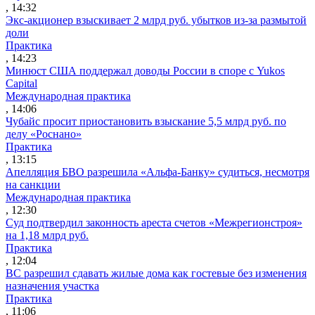
, 14:32
Экс-акционер взыскивает 2 млрд руб. убытков из-за размытой
доли
Практика
, 14:23
Минюст США поддержал доводы России в споре с Yukos
Capital
Международная практика
, 14:06
Чубайс просит приостановить взыскание 5,5 млрд руб. по
делу «Роснано»
Практика
, 13:15
Апелляция БВО разрешила «Альфа-Банку» судиться, несмотря
на санкции
Международная практика
, 12:30
Суд подтвердил законность ареста счетов «Межрегионстроя»
на 1,18 млрд руб.
Практика
, 12:04
ВС разрешил сдавать жилые дома как гостевые без изменения
назначения участка
Практика
, 11:06