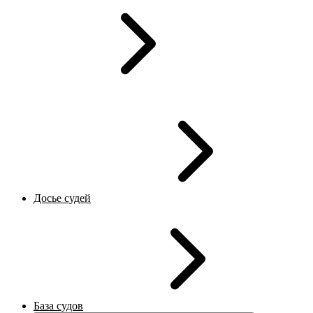
Досье судей
База судов