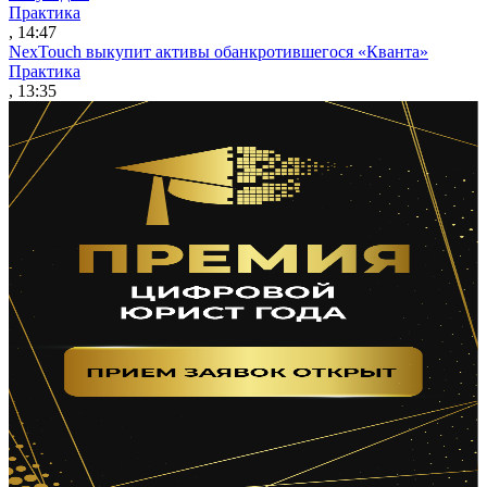
Практика
, 14:47
NexTouch выкупит активы обанкротившегося «Кванта»
Практика
, 13:35