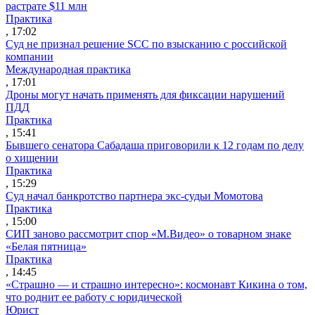
растрате $11 млн
Практика
, 17:02
Суд не признал решение SCC по взысканию с российской
компании
Международная практика
, 17:01
Дроны могут начать применять для фиксации нарушений
ПДД
Практика
, 15:41
Бывшего сенатора Сабадаша приговорили к 12 годам по делу
о хищении
Практика
, 15:29
Суд начал банкротство партнера экс-судьи Момотова
Практика
, 15:00
СИП заново рассмотрит спор «М.Видео» о товарном знаке
«Белая пятница»
Практика
, 14:45
«Страшно — и страшно интересно»: космонавт Кикина о том,
что роднит ее работу с юридической
Юрист