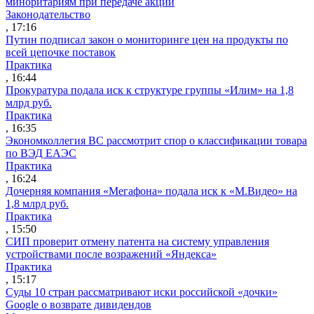
миноритариям при передаче акций
Законодательство
, 17:16
Путин подписал закон о мониторинге цен на продукты по
всей цепочке поставок
Практика
, 16:44
Прокуратура подала иск к структуре группы «Илим» на 1,8
млрд руб.
Практика
, 16:35
Экономколлегия ВС рассмотрит спор о классификации товара
по ВЭД ЕАЭС
Практика
, 16:24
Дочерняя компания «Мегафона» подала иск к «М.Видео» на
1,8 млрд руб.
Практика
, 15:50
СИП проверит отмену патента на систему управления
устройствами после возражений «Яндекса»
Практика
, 15:17
Суды 10 стран рассматривают иски российской «дочки»
Google о возврате дивидендов