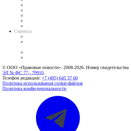
Календарь рассмотрения арбитражных дел
Досье судей
Информация о судах
RSS лента новостей
Вакансии для юристов
Сервисы
Справочно-правовая система
Casebook: мониторинг дел
и компаний
Caselook: поиск и анализ практики
CASE.ONE: управление юридической службой
© ООО «Правовые новости». 2008-2026.
Номер свидетельства
ЭЛ № ФС 77 - 79910
.
Телефон редакции:
+7 (495) 645 37 60
Политика использования cookie-файлов
Политика конфиденциальности