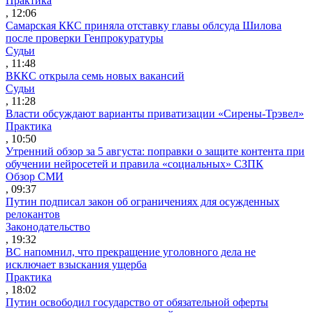
Практика
, 12:06
Самарская ККС приняла отставку главы облсуда Шилова
после проверки Генпрокуратуры
Судьи
, 11:48
ВККС открыла семь новых вакансий
Судьи
, 11:28
Власти обсуждают варианты приватизации «Сирены-Трэвел»
Практика
, 10:50
Утренний обзор за 5 августа: поправки о защите контента при
обучении нейросетей и правила «социальных» СЗПК
Обзор СМИ
, 09:37
Путин подписал закон об ограничениях для осужденных
релокантов
Законодательство
, 19:32
ВС напомнил, что прекращение уголовного дела не
исключает взыскания ущерба
Практика
, 18:02
Путин освободил государство от обязательной оферты