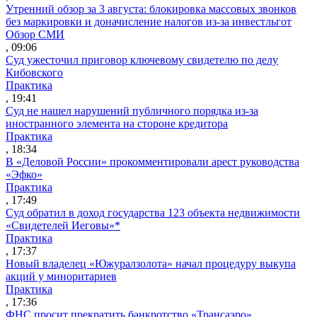
Утренний обзор за 3 августа: блокировка массовых звонков
без маркировки и доначисление налогов из-за инвестльгот
Обзор СМИ
, 09:06
Суд ужесточил приговор ключевому свидетелю по делу
Кибовского
Практика
, 19:41
Суд не нашел нарушений публичного порядка из-за
иностранного элемента на стороне кредитора
Практика
, 18:34
В «Деловой России» прокомментировали арест руководства
«Эфко»
Практика
, 17:49
Суд обратил в доход государства 123 объекта недвижимости
«Свидетелей Иеговы»*
Практика
, 17:37
Новый владелец «Южуралзолота» начал процедуру выкупа
акций у миноритариев
Практика
, 17:36
ФНС просит прекратить банкротство «Трансаэро»