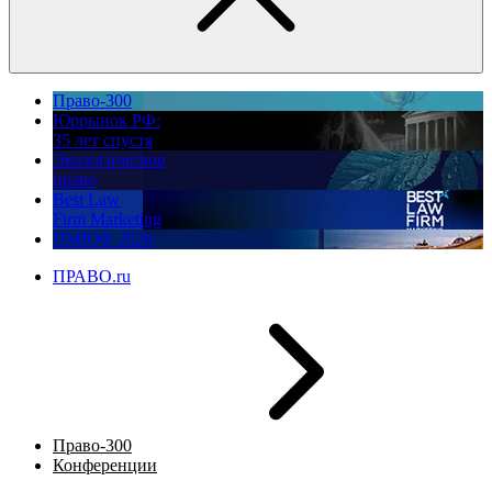
Право-300
Юррынок РФ:
35 лет спустя
Экологическое
право
Best Law
Firm Marketing
ПМЮФ 2026
ПРАВО.ru
Право-300
Конференции