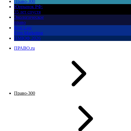
Право-300
Юррынок РФ:
35 лет спустя
Экологическое
право
Best Law
Firm Marketing
ПМЮФ 2026
ПРАВО.ru
Право-300