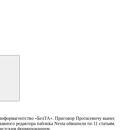
информагентство «БелТА». Приговор Протасевичу вынес
авного редактора паблика Nexta обвинили по 11 статьям.
емистским формированием.