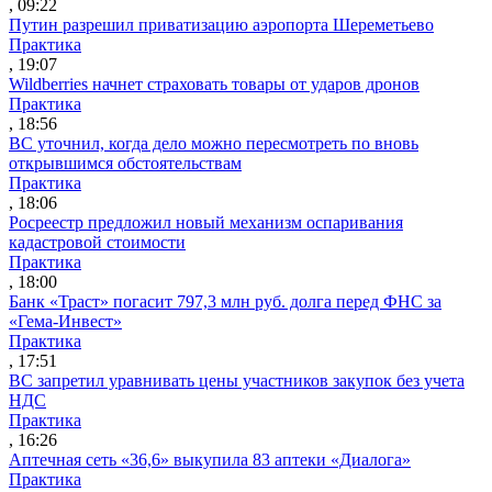
, 09:22
Путин разрешил приватизацию аэропорта Шереметьево
Практика
, 19:07
Wildberries начнет страховать товары от ударов дронов
Практика
, 18:56
ВС уточнил, когда дело можно пересмотреть по вновь
открывшимся обстоятельствам
Практика
, 18:06
Росреестр предложил новый механизм оспаривания
кадастровой стоимости
Практика
, 18:00
Банк «Траст» погасит 797,3 млн руб. долга перед ФНС за
«Гема-Инвест»
Практика
, 17:51
ВС запретил уравнивать цены участников закупок без учета
НДС
Практика
, 16:26
Аптечная сеть «36,6» выкупила 83 аптеки «Диалога»
Практика