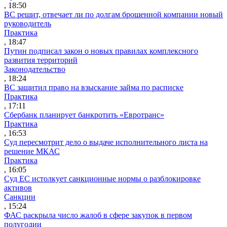
, 18:50
ВС решит, отвечает ли по долгам брошенной компании новый
руководитель
Практика
, 18:47
Путин подписал закон о новых правилах комплексного
развития территорий
Законодательство
, 18:24
ВС защитил право на взыскание займа по расписке
Практика
, 17:11
Сбербанк планирует банкротить «Евротранс»
Практика
, 16:53
Суд пересмотрит дело о выдаче исполнительного листа на
решение МКАС
Практика
, 16:05
Суд ЕС истолкует санкционные нормы о разблокировке
активов
Санкции
, 15:24
ФАС раскрыла число жалоб в сфере закупок в первом
полугодии