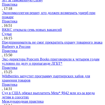
лет за таможенную схему
Практика
, 17:18
Экономколлегия решит, кто должен возмещать ущерб при
пожаре
Практика
, 16:51
ВККС открыла семь новых вакансий
Судьи
, 16:15
Предприниматель не смог прекратить охрану товарного знака
Burberry в России
Практика
, 15:50
Экс-директора Popcorn Books приговорили к четырем годам
условно по делу о пропаганде ЛГБТ*
Практика
, 15:25
Wildberries запустит программу партнерских хабов для
хранения товаров
Практика
, 14:31
Суд в США обязал выплатить Meta* $942 млн из-за вреда
детям в соцсетях
Международная практика