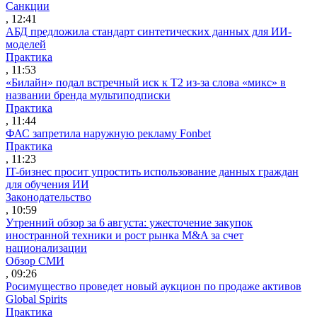
Санкции
, 12:41
АБД предложила стандарт синтетических данных для ИИ-
моделей
Практика
, 11:53
«Билайн» подал встречный иск к Т2 из-за слова «микс» в
названии бренда мультиподписки
Практика
, 11:44
ФАС запретила наружную рекламу Fonbet
Практика
, 11:23
IT-бизнес просит упростить использование данных граждан
для обучения ИИ
Законодательство
, 10:59
Утренний обзор за 6 августа: ужесточение закупок
иностранной техники и рост рынка M&A за счет
национализации
Обзор СМИ
, 09:26
Росимущество проведет новый аукцион по продаже активов
Global Spirits
Практика