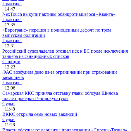
Практика
, 14:47
NexTouch выкупит активы обанкротившегося «Кванта»
Практика
, 13:35
«Евротранс» перешел в полноценный дефолт по трем
выпускам облигаций
Практика
, 12:31
Российский судовладелец отозвал иск к ЕС после исключения
танкера из санкционных списков
Санкции
, 12:23
ФАС возбудила дело из-за ограничений при страховании
заемщиков
Практика
, 12:06
Самарская ККС приняла отставку главы облсуда Шилова
после проверки Генпрокуратуры
Судьи
, 11:48
ВККС открыла семь новых вакансий
Судьи
, 11:28
Власти обсуждают варианты приватизации «Сирены-Трэвел»