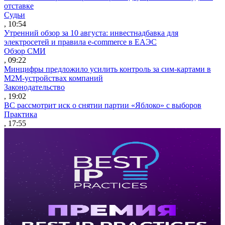
отставке
Судьи
, 10:54
Утренний обзор за 10 августа: инвестнадбавка для
электросетей и правила e-commerce в ЕАЭС
Обзор СМИ
, 09:22
Минцифры предложило усилить контроль за сим-картами в
M2M-устройствах компаний
Законодательство
, 19:02
ВС рассмотрит иск о снятии партии «Яблоко» с выборов
Практика
, 17:55