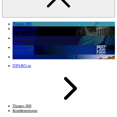
Право-300
Юррынок РФ:
35 лет спустя
Экологическое
право
Best Law
Firm Marketing
ПМЮФ 2026
ПРАВО.ru
Право-300
Конференции