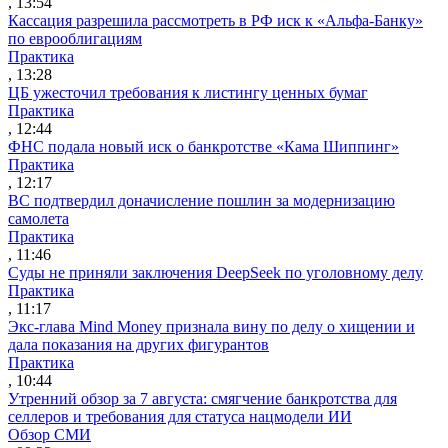
, 13:54
Кассация разрешила рассмотреть в РФ иск к «Альфа-Банку»
по еврооблигациям
Практика
, 13:28
ЦБ ужесточил требования к листингу ценных бумаг
Практика
, 12:44
ФНС подала новый иск о банкротстве «Кама Шиппинг»
Практика
, 12:17
ВС подтвердил доначисление пошлин за модернизацию
самолета
Практика
, 11:46
Суды не приняли заключения DeepSeek по уголовному делу
Практика
, 11:17
Экс-глава Mind Money признала вину по делу о хищении и
дала показания на других фигурантов
Практика
, 10:44
Утренний обзор за 7 августа: смягчение банкротства для
селлеров и требования для статуса нацмодели ИИ
Обзор СМИ