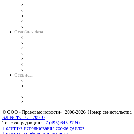
Legal Design
Банкротная панорама
Советы для литигаторов
Сговоры на торгах
Авто
Судебная база
Картотека арбитражных дел
Решения арбитражных судов
Календарь рассмотрения арбитражных дел
Досье судей
Информация о судах
RSS лента новостей
Вакансии для юристов
Сервисы
Справочно-правовая система
Casebook: мониторинг дел
и компаний
Caselook: поиск и анализ практики
CASE.ONE: управление юридической службой
© ООО «Правовые новости». 2008-2026.
Номер свидетельства
ЭЛ № ФС 77 - 79910
.
Телефон редакции:
+7 (495) 645 37 60
Политика использования cookie-файлов
Политика конфиденциальности