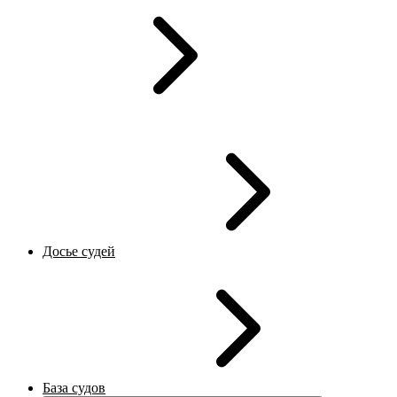
Досье судей
База судов