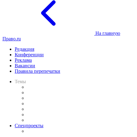
На главную
Право.ru
Редакция
Конференции
Реклама
Вакансии
Правила перепечатки
Темы
Практика
Законодательство
Процесс
Исследования
Рынок юридических услуг
Юридическое сообщество
Важнейшие правовые темы в прессе
Спецпроекты
Подкаст «В здравом уме
и твёрдой памяти»