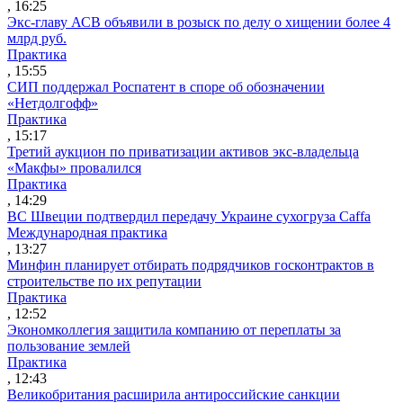
, 16:25
Экс-главу АСВ объявили в розыск по делу о хищении более 4
млрд руб.
Практика
, 15:55
СИП поддержал Роспатент в споре об обозначении
«Нетдолгофф»
Практика
, 15:17
Третий аукцион по приватизации активов экс-владельца
«Макфы» провалился
Практика
, 14:29
ВС Швеции подтвердил передачу Украине сухогруза Caffa
Международная практика
, 13:27
Минфин планирует отбирать подрядчиков госконтрактов в
строительстве по их репутации
Практика
, 12:52
Экономколлегия защитила компанию от переплаты за
пользование землей
Практика
, 12:43
Великобритания расширила антироссийские санкции