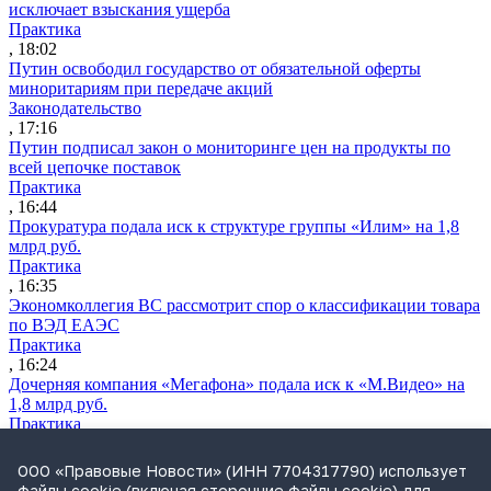
исключает взыскания ущерба
Практика
, 18:02
Путин освободил государство от обязательной оферты
миноритариям при передаче акций
Законодательство
, 17:16
Путин подписал закон о мониторинге цен на продукты по
всей цепочке поставок
Практика
, 16:44
Прокуратура подала иск к структуре группы «Илим» на 1,8
млрд руб.
Практика
, 16:35
Экономколлегия ВС рассмотрит спор о классификации товара
по ВЭД ЕАЭС
Практика
, 16:24
Дочерняя компания «Мегафона» подала иск к «М.Видео» на
1,8 млрд руб.
Практика
, 15:50
СИП проверит отмену патента на систему управления
ООО «Правовые Новости» (ИНН 7704317790) использует
устройствами после возражений «Яндекса»
файлы cookie (включая сторонние файлы cookie) для