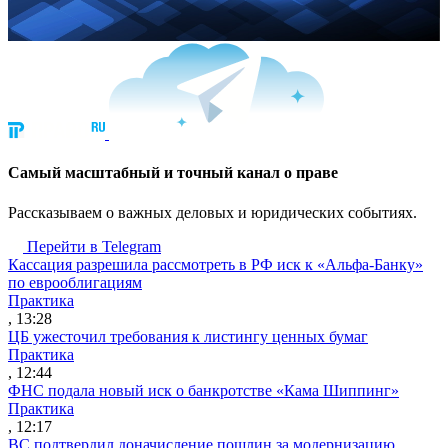
Cамый масштабный и точный канал о праве
Рассказываем о важных деловых и юридических событиях.
Перейти в Telegram
Кассация разрешила рассмотреть в РФ иск к «Альфа-Банку»
по еврооблигациям
Практика
, 13:28
ЦБ ужесточил требования к листингу ценных бумаг
Практика
, 12:44
ФНС подала новый иск о банкротстве «Кама Шиппинг»
Практика
, 12:17
ВС подтвердил доначисление пошлин за модернизацию