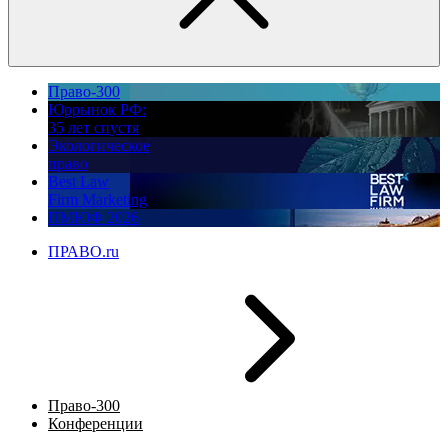
Право-300
Юррынок РФ:
35 лет спустя
Экологическое
право
Best Law
Firm Marketing
ПМЮФ 2026
ПРАВО.ru
Право-300
Конференции