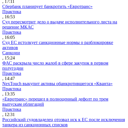
, 17:11
Сбербанк планирует банкротить «Евротранс»
Практика
, 16:53
Суд пересмотрит дело о выдаче исполнительного листа на
решение МКАС
Практика
, 16:05
Суд ЕС истолкует санкционные нормы о разблокировке
активов
Санкции
, 15:24
ФАС раскрыла число жалоб в сфере закупок в первом
полугодии
Практика
, 14:47
NexTouch выкупит активы обанкротившегося «Кванта»
Практика
, 13:35
«Евротранс» перешел в полноценный дефолт по трем
выпускам облигаций
Практика
, 12:31
Российский судовладелец отозвал иск к ЕС после исключения
танкера из санкционных списков