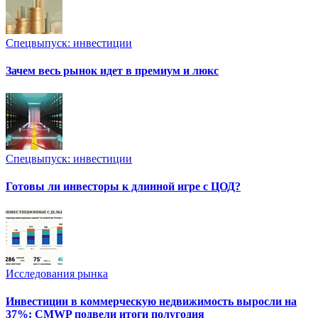
Спецвыпуск: инвестиции
Зачем весь рынок идет в премиум и люкс
Спецвыпуск: инвестиции
Готовы ли инвесторы к длинной игре с ЦОД?
Исследования рынка
Инвестиции в коммерческую недвижимость выросли на
37%: CMWP подвели итоги полугодия