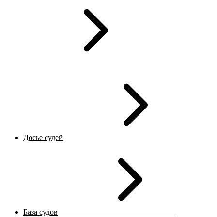
Досье судей
База судов