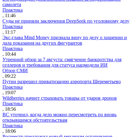
самолета
Практика
, 11:46
Суды не приняли заключения DeepSeek по уголовному делу
Практика
, 11:17
Экс-глава Mind Money признала вину по делу о хищении и
дала показания на других фигурантов
Практика
, 10:44
Утренний обзор за 7 августа: смягчение банкротства для
селлеров и требования для статуса нацмодели ИИ
Обзор СМИ
, 09:22
Путин разрешил приватизацию аэропорта Шереметьево
Практика
, 19:07
Wildberries начнет страховать товары от ударов дронов
Практика
, 18:56
ВС уточнил, когда дело можно пересмотреть по вновь
открывшимся обстоятельствам
Практика
, 18:06
Росреестр предложил новый механизм оспаривания