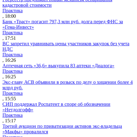
кадастровой стоимости
Практика
, 18:00
Банк «Траст» погасит 797,3 млн руб. долга перед ФНС за
«Гема-Инвест»
Практика
, 17:51
ВС запретил уравнивать цены участников закупок без учета
НДС
Практика
, 16:26
Аптечная сеть «36,6» выкупила 83 аптеки «Диалога»
Практика
, 16:25
Экс-главу АСВ объявили в розыск по делу о хищении более 4
млрд руб.
Практика
, 15:55
СИП поддержал Роспатент в споре об обозначении
«Нетдолгофф»
Практика
, 15:17
Третий аукцион по приватизации активов экс-владельца
«Макфы» провалился