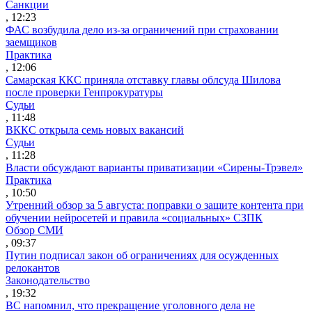
Санкции
, 12:23
ФАС возбудила дело из-за ограничений при страховании
заемщиков
Практика
, 12:06
Самарская ККС приняла отставку главы облсуда Шилова
после проверки Генпрокуратуры
Судьи
, 11:48
ВККС открыла семь новых вакансий
Судьи
, 11:28
Власти обсуждают варианты приватизации «Сирены-Трэвел»
Практика
, 10:50
Утренний обзор за 5 августа: поправки о защите контента при
обучении нейросетей и правила «социальных» СЗПК
Обзор СМИ
, 09:37
Путин подписал закон об ограничениях для осужденных
релокантов
Законодательство
, 19:32
ВС напомнил, что прекращение уголовного дела не