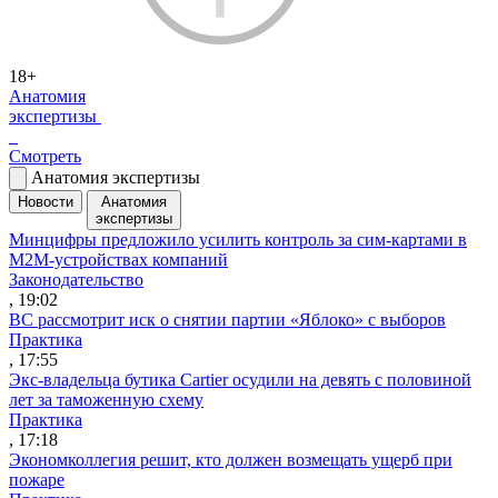
18+
Анатомия
экспертизы
Смотреть
Анатомия экспертизы
Новости
Анатомия
экспертизы
Минцифры предложило усилить контроль за сим-картами в
M2M-устройствах компаний
Законодательство
, 19:02
ВС рассмотрит иск о снятии партии «Яблоко» с выборов
Практика
, 17:55
Экс-владельца бутика Cartier осудили на девять с половиной
лет за таможенную схему
Практика
, 17:18
Экономколлегия решит, кто должен возмещать ущерб при
пожаре