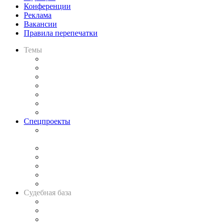
Конференции
Реклама
Вакансии
Правила перепечатки
Темы
Практика
Законодательство
Процесс
Исследования
Рынок юридических услуг
Юридическое сообщество
Важнейшие правовые темы в прессе
Спецпроекты
Подкаст «В здравом уме
и твёрдой памяти»
Legal Design
Банкротная панорама
Советы для литигаторов
Сговоры на торгах
Авто
Судебная база
Картотека арбитражных дел
Решения арбитражных судов
Календарь рассмотрения арбитражных дел