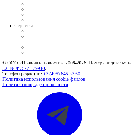
Досье судей
Информация о судах
RSS лента новостей
Вакансии для юристов
Сервисы
Справочно-правовая система
Casebook: мониторинг дел
и компаний
Caselook: поиск и анализ практики
CASE.ONE: управление юридической службой
© ООО «Правовые новости». 2008-2026.
Номер свидетельства
ЭЛ № ФС 77 - 79910
.
Телефон редакции:
+7 (495) 645 37 60
Политика использования cookie-файлов
Политика конфиденциальности