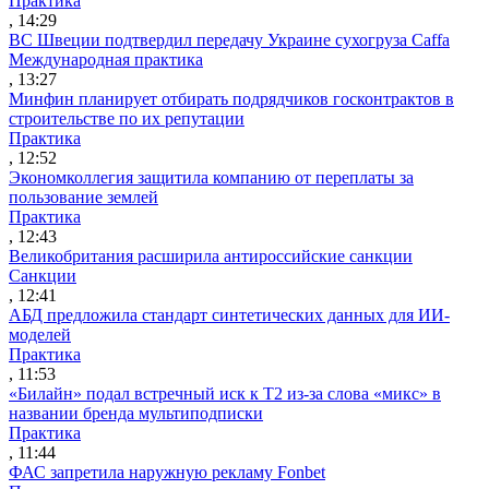
Практика
, 14:29
ВС Швеции подтвердил передачу Украине сухогруза Caffa
Международная практика
, 13:27
Минфин планирует отбирать подрядчиков госконтрактов в
строительстве по их репутации
Практика
, 12:52
Экономколлегия защитила компанию от переплаты за
пользование землей
Практика
, 12:43
Великобритания расширила антироссийские санкции
Санкции
, 12:41
АБД предложила стандарт синтетических данных для ИИ-
моделей
Практика
, 11:53
«Билайн» подал встречный иск к Т2 из-за слова «микс» в
названии бренда мультиподписки
Практика
, 11:44
ФАС запретила наружную рекламу Fonbet