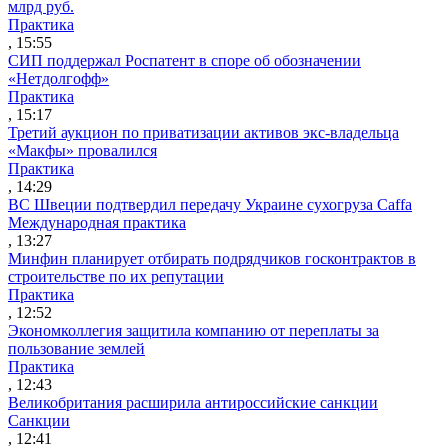
млрд руб.
Практика
, 15:55
СИП поддержал Роспатент в споре об обозначении
«Нетдолгофф»
Практика
, 15:17
Третий аукцион по приватизации активов экс-владельца
«Макфы» провалился
Практика
, 14:29
ВС Швеции подтвердил передачу Украине сухогруза Caffa
Международная практика
, 13:27
Минфин планирует отбирать подрядчиков госконтрактов в
строительстве по их репутации
Практика
, 12:52
Экономколлегия защитила компанию от переплаты за
пользование землей
Практика
, 12:43
Великобритания расширила антироссийские санкции
Санкции
, 12:41