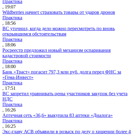
Практика
, 19:07
Wildberries начнет страховать товары от ударов дронов
Практика
, 18:56
ВС уточнил, когда дело можно пересмотреть по вновь
открывшимся обстоятельствам
Практика
, 18:06
Росреестр предложил новый механизм оспаривания
кадастровой стоимости
Практика
, 18:00
Банк «Траст» погасит 797,3 млн руб. долга перед ФНС за
«Гема-Инвест»
Практика
, 17:51
ВС запретил уравнивать цены участников закупок без учета
НДС
Практика
, 16:26
Аптечная сеть «36,6» выкупила 83 аптеки «Диалога»
Практика
, 16:25
Экс-главу АСВ объявили в розыск по делу о хищении более 4