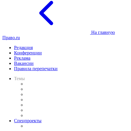
На главную
Право.ru
Редакция
Конференции
Реклама
Вакансии
Правила перепечатки
Темы
Практика
Законодательство
Процесс
Исследования
Рынок юридических услуг
Юридическое сообщество
Важнейшие правовые темы в прессе
Спецпроекты
Подкаст «В здравом уме