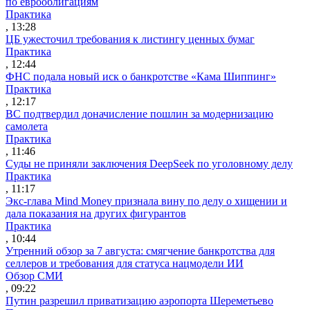
по еврооблигациям
Практика
, 13:28
ЦБ ужесточил требования к листингу ценных бумаг
Практика
, 12:44
ФНС подала новый иск о банкротстве «Кама Шиппинг»
Практика
, 12:17
ВС подтвердил доначисление пошлин за модернизацию
самолета
Практика
, 11:46
Суды не приняли заключения DeepSeek по уголовному делу
Практика
, 11:17
Экс-глава Mind Money признала вину по делу о хищении и
дала показания на других фигурантов
Практика
, 10:44
Утренний обзор за 7 августа: смягчение банкротства для
селлеров и требования для статуса нацмодели ИИ
Обзор СМИ
, 09:22
Путин разрешил приватизацию аэропорта Шереметьево