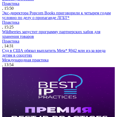
Практика
, 15:50
Экс-директора Popcorn Books приговорили к четырем годам
условно по делу о пропаганде ЛГБТ*
Практика
, 15:25
Wildberries запустит программу партнерских хабов для
хранения товаров
Практика
, 14:31
Суд в США обязал выплатить Meta* $942 млн из-за вреда
детям в соцсетях
Международная практика
, 13:54