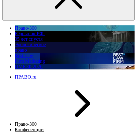
Право-300
Юррынок РФ:
35 лет спустя
Экологическое
право
Best Law
Firm Marketing
ПМЮФ 2026
ПРАВО.ru
Право-300
Конференции