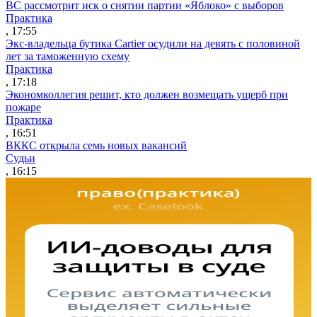
ВС рассмотрит иск о снятии партии «Яблоко» с выборов
Практика
, 17:55
Экс-владельца бутика Cartier осудили на девять с половиной
лет за таможенную схему
Практика
, 17:18
Экономколлегия решит, кто должен возмещать ущерб при
пожаре
Практика
, 16:51
ВККС открыла семь новых вакансий
Судьи
, 16:15