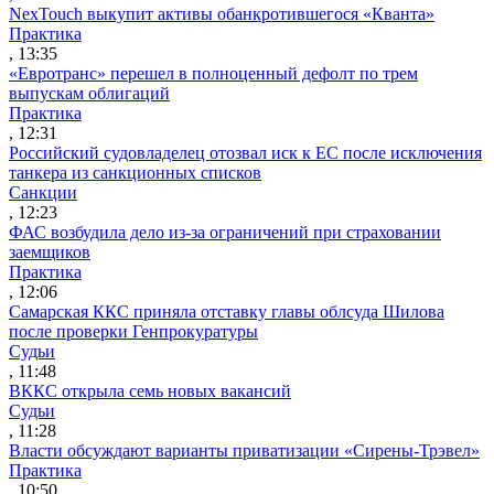
NexTouch выкупит активы обанкротившегося «Кванта»
Практика
, 13:35
«Евротранс» перешел в полноценный дефолт по трем
выпускам облигаций
Практика
, 12:31
Российский судовладелец отозвал иск к ЕС после исключения
танкера из санкционных списков
Санкции
, 12:23
ФАС возбудила дело из-за ограничений при страховании
заемщиков
Практика
, 12:06
Самарская ККС приняла отставку главы облсуда Шилова
после проверки Генпрокуратуры
Судьи
, 11:48
ВККС открыла семь новых вакансий
Судьи
, 11:28
Власти обсуждают варианты приватизации «Сирены-Трэвел»
Практика
, 10:50