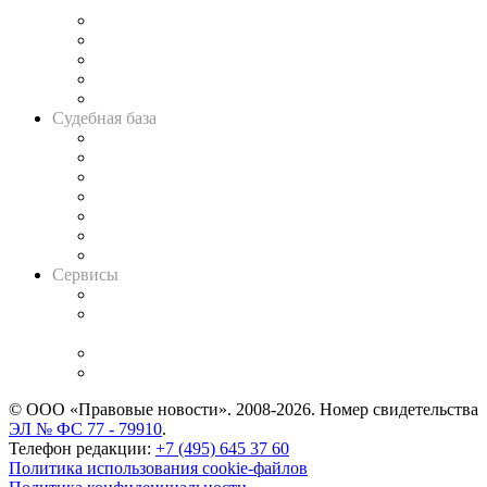
и твёрдой памяти»
Legal Design
Банкротная панорама
Советы для литигаторов
Сговоры на торгах
Авто
Судебная база
Картотека арбитражных дел
Решения арбитражных судов
Календарь рассмотрения арбитражных дел
Досье судей
Информация о судах
RSS лента новостей
Вакансии для юристов
Сервисы
Справочно-правовая система
Casebook: мониторинг дел
и компаний
Caselook: поиск и анализ практики
CASE.ONE: управление юридической службой
© ООО «Правовые новости». 2008-2026.
Номер свидетельства
ЭЛ № ФС 77 - 79910
.
Телефон редакции:
+7 (495) 645 37 60
Политика использования cookie-файлов