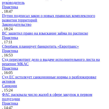
руководитель
Практика
, 18:47
Путин подписал закон о новых правилах комплексного
развития территорий
Законодательство
, 18:24
ВС защитил право на взыскание займа по расписке
Практика
, 17:11
Сбербанк планирует банкротить «Евротранс»
Практика
, 16:53
Суд пересмотрит дело о выдаче исполнительного листа на
решение МКАС
Практика
, 16:05
Суд ЕС истолкует санкционные нормы о разблокировке
активов
Санкции
, 15:24
ФАС раскрыла число жалоб в сфере закупок в первом
полугодии
Практика
, 14:47