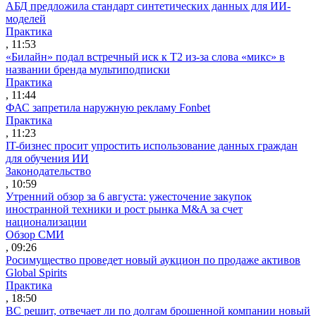
АБД предложила стандарт синтетических данных для ИИ-
моделей
Практика
, 11:53
«Билайн» подал встречный иск к Т2 из-за слова «микс» в
названии бренда мультиподписки
Практика
, 11:44
ФАС запретила наружную рекламу Fonbet
Практика
, 11:23
IT-бизнес просит упростить использование данных граждан
для обучения ИИ
Законодательство
, 10:59
Утренний обзор за 6 августа: ужесточение закупок
иностранной техники и рост рынка M&A за счет
национализации
Обзор СМИ
, 09:26
Росимущество проведет новый аукцион по продаже активов
Global Spirits
Практика
, 18:50
ВС решит, отвечает ли по долгам брошенной компании новый