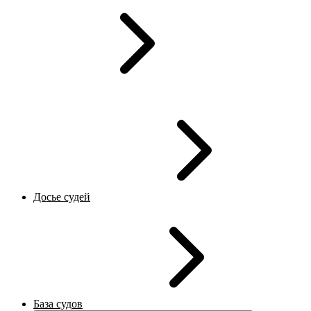
Досье судей
База судов