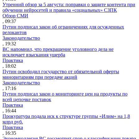
Утренний обзор за 5 августа: поправки о защите контента при
обучении нейросетей и правила «социальных» СЗПК
Обзор СМИ
, 09:37
Путин подписал закон об ограничениях для осужденных
релокантов
Законодательство
, 19:32
ВС напомнил, что прекращение уголовного дела не
исключает взыскания ущерба
Практика
, 18:02
Путин освободил государство от обязательной оферты
миноритариям при передаче акций
Законодательство
, 17:16
Путин подписал закон о мониторинге цен на продукты по
всей цепочке поставок
Практика
, 16:44
Прокуратура подала иск к структуре группы «Илим» на 1,8
млрд руб.
Практика
, 16:35
Экономколлегия ВС рассмотрит спор о классификации товара