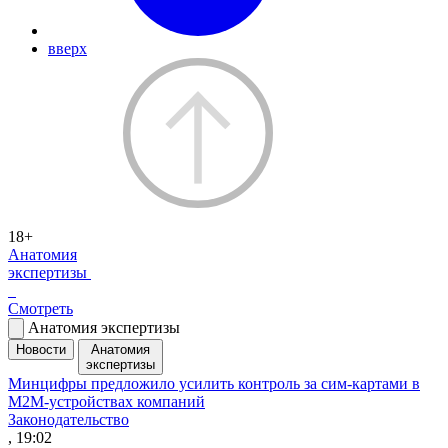
вверх
18+
Анатомия
экспертизы
Смотреть
Анатомия экспертизы
Новости
Анатомия
экспертизы
Минцифры предложило усилить контроль за сим-картами в
M2M-устройствах компаний
Законодательство
, 19:02