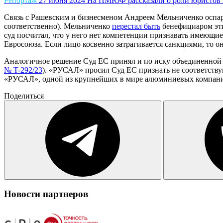
Репортаж
27 июня 2024
На ПМЮФ рассказали о роли юристов 
Связь с Рашевским и бизнесменом Андреем Мельниченко оспар
соответственно). Мельниченко
перестал быть
бенефициаром этих
суд посчитал, что у него нет компетенции признавать имеющи
Евросоюза. Если лицо косвенно затрагивается санкциями, то о
Аналогичное решение Суд ЕС принял и по иску объединенной
№ T-292/23
). «РУСАЛ» просил Суд ЕС признать не соответств
«РУСАЛ», одной из крупнейших в мире алюминиевых компаний»
Поделиться
Новости партнеров