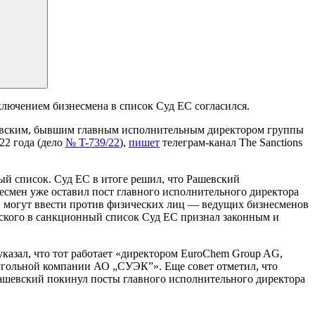
ключением бизнесмена в список Суд ЕС согласился.
евским, бывшим главным исполнительным директором группы
22 года (дело
№ T-739/22
),
пишет
телеграм-канал The Sanctions
й список. Суд ЕС в итоге решил, что Рашевский
несмен уже оставил пост главного исполнительного директора
С могут ввести против физических лиц — ведущих бизнесменов
ского в санкционный список Суд ЕС признал законным и
казал, что тот работает «директором EuroChem Group AG,
угольной компании АО „СУЭК”». Еще совет отметил, что
Рашевский покинул посты главного исполнительного директора