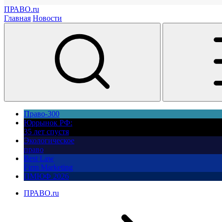
ПРАВО.ru
Главная
Новости
Право-300
Юррынок РФ:
35 лет спустя
Экологическое
право
Best Law
Firm Marketing
ПМЮФ 2026
ПРАВО.ru