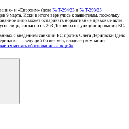
пания» и «Еврохим» (дела
№ T-294/23
и
№ T-293/23
в 9 марта. Иски в итоге вернулись к заявителям, поскольку
енованное лицо может оспаривать нормативные правовые акты
угое лицо, согласно ст. 263 Договора о функционировании ЕС.
анных с введением санкций ЕС против Олега Дерипаски (дело
Дерипаска — ведущий бизнесмен, владелец компании
вается менять обоснование санкций»
.