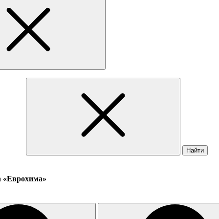
Найти
а «Еврохима»