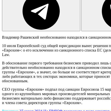
Владимир Рашевский необоснованно находился в санкционном с
10 июля Европейский суд общей юрисдикции вынес решения 
«Еврохим»: о его исключении из санкционного списка ЕС (де
Law.
В обоснование первого требования бизнесмен приводил лишь 
действительно необоснованно находился в санкционном списке 
группы «Еврохим», а значит, он больше не соответствует крит
либо работающих в тех секторах экономики, которые принося
обоснованным.
CEO группы «Еврохим» подпал под санкции Евросоюза 15 марта
одного из крупнейших мировых производителей минеральных у
бизнесмен материально либо финансово поддерживает российск
и члена совета директоров группы «Еврохим».