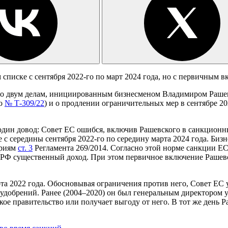
писке с сентября 2022-го по март 2024 года, но с первичным в
по двум делам, инициированным бизнесменом Владимиром Раш
ло
№ Т-309/22
) и о продлении ограничительных мер в сентябре 20
один довод: Совет ЕС ошибся, включив Рашевского в санкционны
с середины сентября 2022-го по середину марта 2024 года. Биз
ериям
ст. 3
Регламента 269/2014. Согласно этой норме санкции Е
т РФ существенный доход. При этом первичное включение Рашев
 2022 года. Обосновывая ограничения против него, Совет ЕС у
добрений. Ранее (2004–2020) он был генеральным директором 
ое правительство или получает выгоду от него. В тот же день 