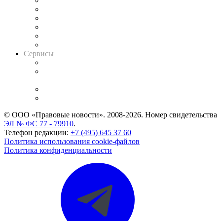
Решения арбитражных судов
Календарь рассмотрения арбитражных дел
Досье судей
Информация о судах
RSS лента новостей
Вакансии для юристов
Сервисы
Справочно-правовая система
Casebook: мониторинг дел
и компаний
Caselook: поиск и анализ практики
CASE.ONE: управление юридической службой
© ООО «Правовые новости». 2008-2026.
Номер свидетельства
ЭЛ № ФС 77 - 79910
.
Телефон редакции:
+7 (495) 645 37 60
Политика использования cookie-файлов
Политика конфиденциальности