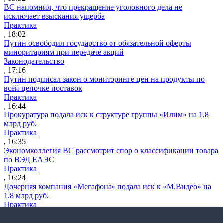
ВС напомнил, что прекращение уголовного дела не
исключает взыскания ущерба
Практика
, 18:02
Путин освободил государство от обязательной оферты
миноритариям при передаче акций
Законодательство
, 17:16
Путин подписал закон о мониторинге цен на продукты по
всей цепочке поставок
Практика
, 16:44
Прокуратура подала иск к структуре группы «Илим» на 1,8
млрд руб.
Практика
, 16:35
Экономколлегия ВС рассмотрит спор о классификации товара
по ВЭД ЕАЭС
Практика
, 16:24
Дочерняя компания «Мегафона» подала иск к «М.Видео» на
1,8 млрд руб.
Практика
, 15:50
СИП проверит отмену патента на систему управления