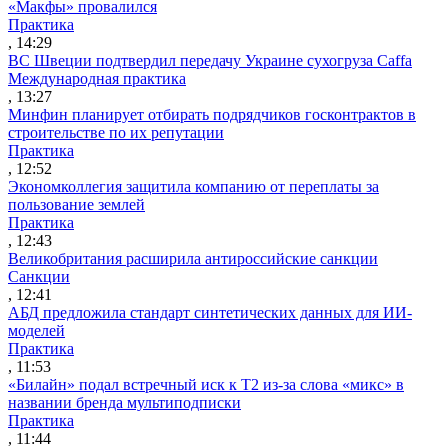
«Макфы» провалился
Практика
, 14:29
ВС Швеции подтвердил передачу Украине сухогруза Caffa
Международная практика
, 13:27
Минфин планирует отбирать подрядчиков госконтрактов в
строительстве по их репутации
Практика
, 12:52
Экономколлегия защитила компанию от переплаты за
пользование землей
Практика
, 12:43
Великобритания расширила антироссийские санкции
Санкции
, 12:41
АБД предложила стандарт синтетических данных для ИИ-
моделей
Практика
, 11:53
«Билайн» подал встречный иск к Т2 из-за слова «микс» в
названии бренда мультиподписки
Практика
, 11:44