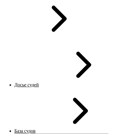
Досье судей
База судов