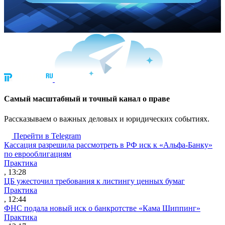
Cамый масштабный и точный канал о праве
Рассказываем о важных деловых и юридических событиях.
Перейти в Telegram
Кассация разрешила рассмотреть в РФ иск к «Альфа-Банку»
по еврооблигациям
Практика
, 13:28
ЦБ ужесточил требования к листингу ценных бумаг
Практика
, 12:44
ФНС подала новый иск о банкротстве «Кама Шиппинг»
Практика