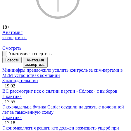
18+
Анатомия
экспертизы
Смотреть
Анатомия экспертизы
Новости
Анатомия
экспертизы
Минцифры предложило усилить контроль за сим-картами в
M2M-устройствах компаний
Законодательство
, 19:02
ВС рассмотрит иск о снятии партии «Яблоко» с выборов
Практика
, 17:55
Экс-владельца бутика Cartier осудили на девять с половиной
лет за таможенную схему
Практика
, 17:18
Экономколлегия решит, кто должен возмещать ущерб при