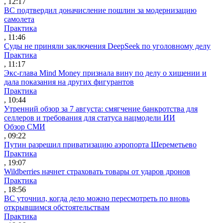
, 12:17
ВС подтвердил доначисление пошлин за модернизацию
самолета
Практика
, 11:46
Суды не приняли заключения DeepSeek по уголовному делу
Практика
, 11:17
Экс-глава Mind Money признала вину по делу о хищении и
дала показания на других фигурантов
Практика
, 10:44
Утренний обзор за 7 августа: смягчение банкротства для
селлеров и требования для статуса нацмодели ИИ
Обзор СМИ
, 09:22
Путин разрешил приватизацию аэропорта Шереметьево
Практика
, 19:07
Wildberries начнет страховать товары от ударов дронов
Практика
, 18:56
ВС уточнил, когда дело можно пересмотреть по вновь
открывшимся обстоятельствам
Практика