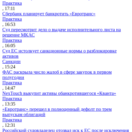
Практика
, 17:11
Сбербанк планирует банкротить «Евротранс»
Практика
, 16:53
Суд пересмотрит дело о выдаче исполнительного листа на
решение МКАС
Практика
, 16:05
Суд ЕС истолкует санкционные нормы о разблокировке
активов
Санкции
, 15:24
ФАС раскрыла число жалоб в сфере закупок в первом
полугодии
Практика
, 14:47
NexTouch выкупит активы обанкротившегося «Кванта»
Практика
, 13:35
«Евротранс» перешел в полноценный дефолт по трем
выпускам облигаций
Практика
, 12:31
Российский судовладелец отозвал иск к ЕС после исключения