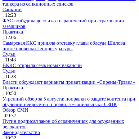
танкера из санкционных списков
Санкции
, 12:23
ФАС возбудила дело из-за ограничений при страховании
заемщиков
Практика
, 12:06
Самарская ККС приняла отставку главы облсуда Шилова
после проверки Генпрокуратуры
Судьи
, 11:48
ВККС открыла семь новых вакансий
Судьи
, 11:28
Власти обсуждают варианты приватизации «Сирены-Трэвел»
Практика
, 10:50
Утренний обзор за 5 августа: поправки о защите контента при
обучении нейросетей и правила «социальных» СЗПК
Обзор СМИ
, 09:37
Путин подписал закон об ограничениях для осужденных
релокантов
Законодательство
, 19:32