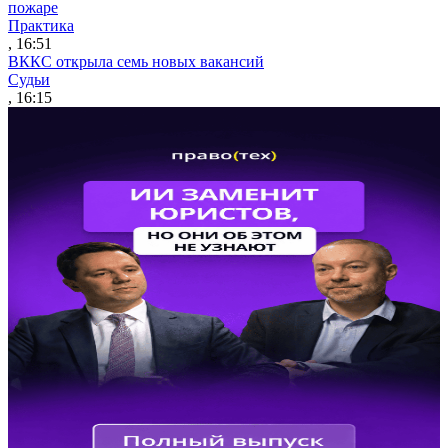
пожаре
Практика
, 16:51
ВККС открыла семь новых вакансий
Судьи
, 16:15