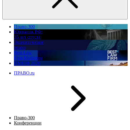
Право-300
Юррынок РФ:
35 лет спустя
Экологическое
право
Best Law
Firm Marketing
ПМЮФ 2026
ПРАВО.ru
Право-300
Конференции