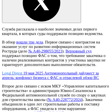
Служба рассказала о наиболее значимых делах первого
квартала, в которых суды поддержали позицию ведомства.
В обзор
вошли три дела
. Первое связано с контрактом на
оказание услуг по развитию информационных систем
Роструда (дело
№ А40-298055/2023
).
Верховный суд
поддержал позицию ФАС о том, что требование заказчика о
наличии реализованных контрактов у участника закупки не
гарантирует дополнительно выполнение обязательств.
Legal Digest
19 мая 2025
Антимонопольный дайджест за
апрель: конфликт бизнеса с ФАС и отраслевой обзор ВС
Второе дело связано с иском МКУ «Управление капитального
строительства» и администрации Южно-Сахалинска к
Федеральной антимонопольной службе по спору о закупках
для строительства школы (
№ А40-228772/2024
). Заказчики
объединили в один лот строительные работы и поставку
оборудования, а ФАС увидела в этом нарушение