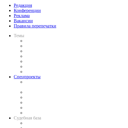
Редакция
Конференции
Реклама
Вакансии
Правила перепечатки
Темы
Практика
Законодательство
Процесс
Исследования
Рынок юридических услуг
Юридическое сообщество
Важнейшие правовые темы в прессе
Спецпроекты
Подкаст «В здравом уме
и твёрдой памяти»
Legal Design
Банкротная панорама
Советы для литигаторов
Сговоры на торгах
Авто
Судебная база
Картотека арбитражных дел