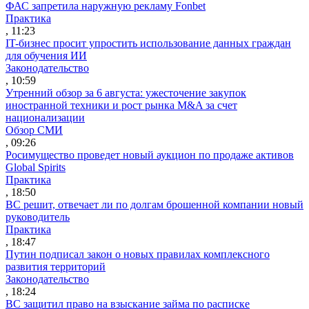
ФАС запретила наружную рекламу Fonbet
Практика
, 11:23
IT-бизнес просит упростить использование данных граждан
для обучения ИИ
Законодательство
, 10:59
Утренний обзор за 6 августа: ужесточение закупок
иностранной техники и рост рынка M&A за счет
национализации
Обзор СМИ
, 09:26
Росимущество проведет новый аукцион по продаже активов
Global Spirits
Практика
, 18:50
ВС решит, отвечает ли по долгам брошенной компании новый
руководитель
Практика
, 18:47
Путин подписал закон о новых правилах комплексного
развития территорий
Законодательство
, 18:24
ВС защитил право на взыскание займа по расписке