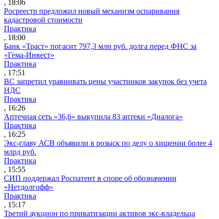
, 18:06
Росреестр предложил новый механизм оспаривания
кадастровой стоимости
Практика
, 18:00
Банк «Траст» погасит 797,3 млн руб. долга перед ФНС за
«Гема-Инвест»
Практика
, 17:51
ВС запретил уравнивать цены участников закупок без учета
НДС
Практика
, 16:26
Аптечная сеть «36,6» выкупила 83 аптеки «Диалога»
Практика
, 16:25
Экс-главу АСВ объявили в розыск по делу о хищении более 4
млрд руб.
Практика
, 15:55
СИП поддержал Роспатент в споре об обозначении
«Нетдолгофф»
Практика
, 15:17
Третий аукцион по приватизации активов экс-владельца