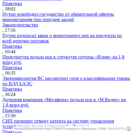
Практика
, 18:02
Путин освободил государство от обязательной оферты
миноритариям при передаче акций
Законодательство
, 17:16
Путин подписал закон о мониторинге цен на продукты по
всей цепочке поставок
Практика
, 16:44
Прокуратура подала иск к структуре группы «Илим» на 1,8
млрд руб.
Практика
, 16:35
Экономколлегия ВС рассмотрит спор о классификации товара
по ВЭД ЕАЭС
Практика
, 16:24
Дочерняя компания «Мегафона» подала иск к «М.Видео» на
1,8 млрд руб.
Практика
, 15:50
СИП проверит отмену патента на систему управления
устройствами после возражений «Яндекса»
Реклама
Адвокатское бюро Санкт-Петербурга «Вертикаль» ИНН 7841290773
Реклама
АО"Право.ру" ИНН: 7708095468
Практика