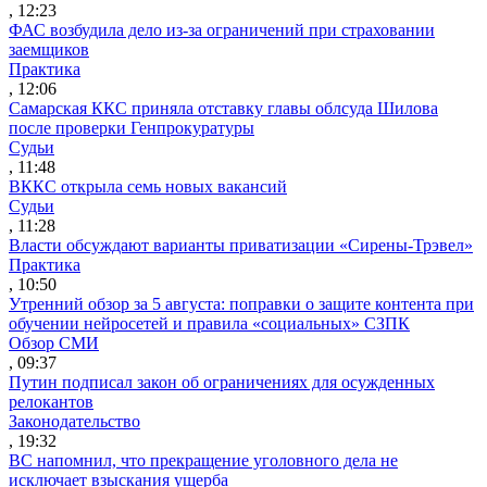
, 12:23
ФАС возбудила дело из-за ограничений при страховании
заемщиков
Практика
, 12:06
Самарская ККС приняла отставку главы облсуда Шилова
после проверки Генпрокуратуры
Судьи
, 11:48
ВККС открыла семь новых вакансий
Судьи
, 11:28
Власти обсуждают варианты приватизации «Сирены-Трэвел»
Практика
, 10:50
Утренний обзор за 5 августа: поправки о защите контента при
обучении нейросетей и правила «социальных» СЗПК
Обзор СМИ
, 09:37
Путин подписал закон об ограничениях для осужденных
релокантов
Законодательство
, 19:32
ВС напомнил, что прекращение уголовного дела не
исключает взыскания ущерба