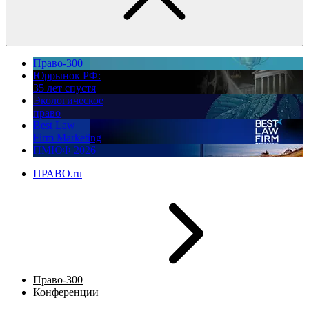
Право-300
Юррынок РФ:
35 лет спустя
Экологическое
право
Best Law
Firm Marketing
ПМЮФ 2026
ПРАВО.ru
Право-300
Конференции