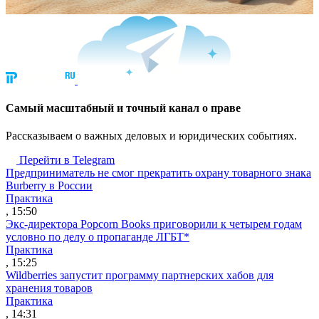
Cамый масштабный и точный канал о праве
Рассказываем о важных деловых и юридических событиях.
Перейти в Telegram
Предприниматель не смог прекратить охрану товарного знака
Burberry в России
Практика
, 15:50
Экс-директора Popcorn Books приговорили к четырем годам
условно по делу о пропаганде ЛГБТ*
Практика
, 15:25
Wildberries запустит программу партнерских хабов для
хранения товаров
Практика
, 14:31