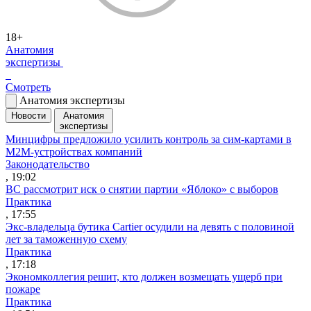
18+
Анатомия
экспертизы
Смотреть
Анатомия экспертизы
Новости
Анатомия
экспертизы
Минцифры предложило усилить контроль за сим-картами в
M2M-устройствах компаний
Законодательство
, 19:02
ВС рассмотрит иск о снятии партии «Яблоко» с выборов
Практика
, 17:55
Экс-владельца бутика Cartier осудили на девять с половиной
лет за таможенную схему
Практика
, 17:18
Экономколлегия решит, кто должен возмещать ущерб при
пожаре
Практика