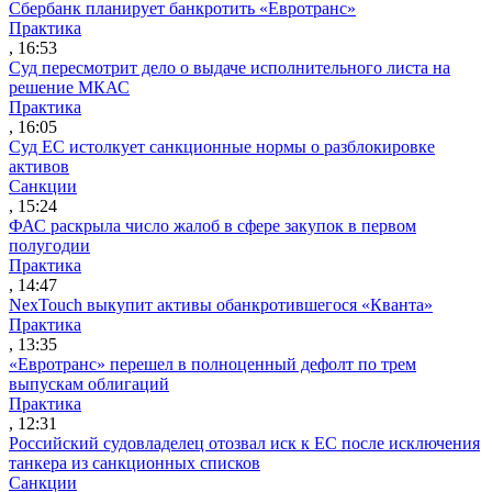
Сбербанк планирует банкротить «Евротранс»
Практика
, 16:53
Суд пересмотрит дело о выдаче исполнительного листа на
решение МКАС
Практика
, 16:05
Суд ЕС истолкует санкционные нормы о разблокировке
активов
Санкции
, 15:24
ФАС раскрыла число жалоб в сфере закупок в первом
полугодии
Практика
, 14:47
NexTouch выкупит активы обанкротившегося «Кванта»
Практика
, 13:35
«Евротранс» перешел в полноценный дефолт по трем
выпускам облигаций
Практика
, 12:31
Российский судовладелец отозвал иск к ЕС после исключения
танкера из санкционных списков
Санкции