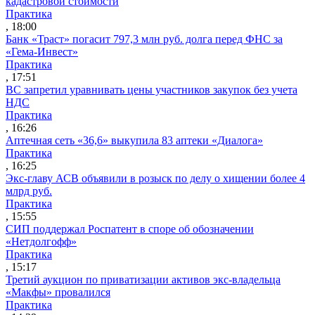
кадастровой стоимости
Практика
, 18:00
Банк «Траст» погасит 797,3 млн руб. долга перед ФНС за
«Гема-Инвест»
Практика
, 17:51
ВС запретил уравнивать цены участников закупок без учета
НДС
Практика
, 16:26
Аптечная сеть «36,6» выкупила 83 аптеки «Диалога»
Практика
, 16:25
Экс-главу АСВ объявили в розыск по делу о хищении более 4
млрд руб.
Практика
, 15:55
СИП поддержал Роспатент в споре об обозначении
«Нетдолгофф»
Практика
, 15:17
Третий аукцион по приватизации активов экс-владельца
«Макфы» провалился
Практика