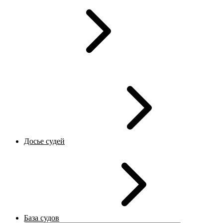
Досье судей
База судов