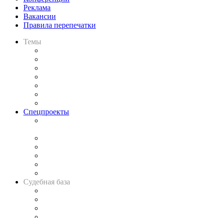
Реклама
Вакансии
Правила перепечатки
Темы
Практика
Законодательство
Процесс
Исследования
Рынок юридических услуг
Юридическое сообщество
Важнейшие правовые темы в прессе
Спецпроекты
Подкаст «В здравом уме
и твёрдой памяти»
Legal Design
Банкротная панорама
Советы для литигаторов
Сговоры на торгах
Авто
Судебная база
Картотека арбитражных дел
Решения арбитражных судов
Календарь рассмотрения арбитражных дел
Досье судей