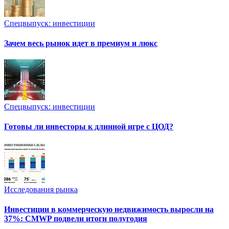
Спецвыпуск: инвестиции
Зачем весь рынок идет в премиум и люкс
Спецвыпуск: инвестиции
Готовы ли инвесторы к длинной игре с ЦОД?
Исследования рынка
Инвестиции в коммерческую недвижимость выросли на
37%: CMWP подвели итоги полугодия