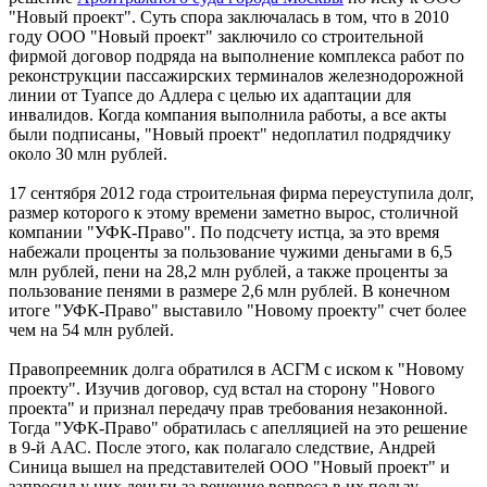
"Новый проект". Суть спора заключалась в том, что в 2010
году ООО "Новый проект" заключило со строительной
фирмой договор подряда на выполнение комплекса работ по
реконструкции пассажирских терминалов железнодорожной
линии от Туапсе до Адлера с целью их адаптации для
инвалидов. Когда компания выполнила работы, а все акты
были подписаны, "Новый проект" недоплатил подрядчику
около 30 млн рублей.
17 сентября 2012 года строительная фирма переуступила долг,
размер которого к этому времени заметно вырос, столичной
компании "УФК-Право". По подсчету истца, за это время
набежали проценты за пользование чужими деньгами в 6,5
млн рублей, пени на 28,2 млн рублей, а также проценты за
пользование пенями в размере 2,6 млн рублей. В конечном
итоге "УФК-Право" выставило "Новому проекту" счет более
чем на 54 млн рублей.
Правопреемник долга обратился в АСГМ с иском к "Новому
проекту". Изучив договор, суд встал на сторону "Нового
проекта" и признал передачу прав требования незаконной.
Тогда "УФК-Право" обратилась с апелляцией на это решение
в 9-й ААС. После этого, как полагало следствие, Андрей
Синица вышел на представителей ООО "Новый проект" и
запросил у них деньги за решение вопроса в их пользу.