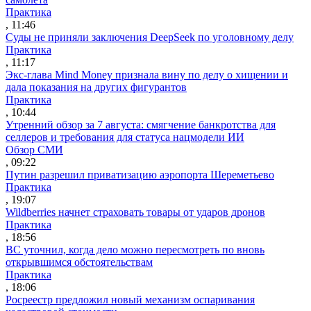
Практика
, 11:46
Суды не приняли заключения DeepSeek по уголовному делу
Практика
, 11:17
Экс-глава Mind Money признала вину по делу о хищении и
дала показания на других фигурантов
Практика
, 10:44
Утренний обзор за 7 августа: смягчение банкротства для
селлеров и требования для статуса нацмодели ИИ
Обзор СМИ
, 09:22
Путин разрешил приватизацию аэропорта Шереметьево
Практика
, 19:07
Wildberries начнет страховать товары от ударов дронов
Практика
, 18:56
ВС уточнил, когда дело можно пересмотреть по вновь
открывшимся обстоятельствам
Практика
, 18:06
Росреестр предложил новый механизм оспаривания