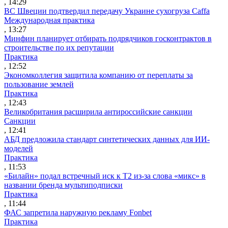
, 14:29
ВС Швеции подтвердил передачу Украине сухогруза Caffa
Международная практика
, 13:27
Минфин планирует отбирать подрядчиков госконтрактов в
строительстве по их репутации
Практика
, 12:52
Экономколлегия защитила компанию от переплаты за
пользование землей
Практика
, 12:43
Великобритания расширила антироссийские санкции
Санкции
, 12:41
АБД предложила стандарт синтетических данных для ИИ-
моделей
Практика
, 11:53
«Билайн» подал встречный иск к Т2 из-за слова «микс» в
названии бренда мультиподписки
Практика
, 11:44
ФАС запретила наружную рекламу Fonbet
Практика