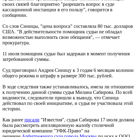
своих связей благоприятно "разрешить вопрос в суде
кассационной инстанции в его пользу", говорится в
сообщении.
Со слов Синицы, "цена вопроса" составляла 80 тыс. долларов
США. "В действительности помощник судьи не обладал
возможностью выполнить свои обещания", — отмечает
прокуратура.
11 июля помощник судьи был задержан в момент получения
затребованной суммы.
Суд приговорил Андрея Синицу к 3 годам 6 месяцам колонии
общего режима и штрафу в размере 300 тыс. рублей.
В ходе следствия также устанавливалось, имела ли отношение
к получению данной суммы судья Милана Сабирова. По всей
видимости, следователи пришли к выводу, что Синица
действовал по своей инициативе, и судья не участвовала этой
истории.
Как ранее
писали
"Известия", судья Сабирова 17 июля должна
была рассмотреть апелляционную жалобу столичной
юридической компании "УФК-Право" на
решение
Арбитражного суда города Москвы
по иску к ООО