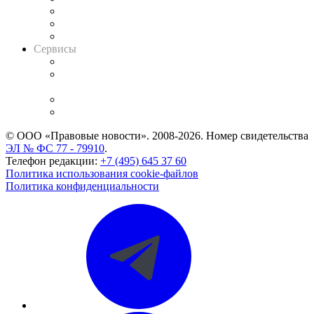
Информация о судах
RSS лента новостей
Вакансии для юристов
Сервисы
Справочно-правовая система
Casebook: мониторинг дел
и компаний
Caselook: поиск и анализ практики
CASE.ONE: управление юридической службой
© ООО «Правовые новости». 2008-2026.
Номер свидетельства
ЭЛ № ФС 77 - 79910
.
Телефон редакции:
+7 (495) 645 37 60
Политика использования cookie-файлов
Политика конфиденциальности