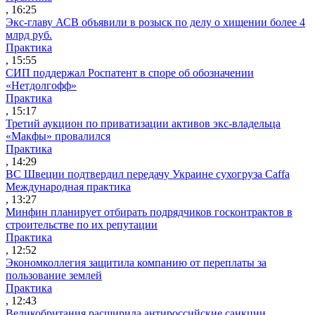
, 16:25
Экс-главу АСВ объявили в розыск по делу о хищении более 4
млрд руб.
Практика
, 15:55
СИП поддержал Роспатент в споре об обозначении
«Нетдолгофф»
Практика
, 15:17
Третий аукцион по приватизации активов экс-владельца
«Макфы» провалился
Практика
, 14:29
ВС Швеции подтвердил передачу Украине сухогруза Caffa
Международная практика
, 13:27
Минфин планирует отбирать подрядчиков госконтрактов в
строительстве по их репутации
Практика
, 12:52
Экономколлегия защитила компанию от переплаты за
пользование землей
Практика
, 12:43
Великобритания расширила антироссийские санкции