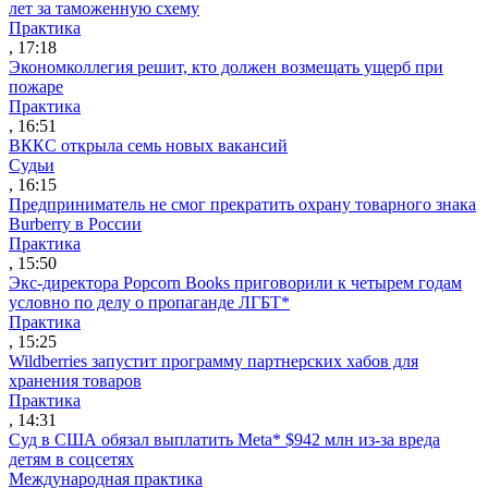
лет за таможенную схему
Практика
, 17:18
Экономколлегия решит, кто должен возмещать ущерб при
пожаре
Практика
, 16:51
ВККС открыла семь новых вакансий
Судьи
, 16:15
Предприниматель не смог прекратить охрану товарного знака
Burberry в России
Практика
, 15:50
Экс-директора Popcorn Books приговорили к четырем годам
условно по делу о пропаганде ЛГБТ*
Практика
, 15:25
Wildberries запустит программу партнерских хабов для
хранения товаров
Практика
, 14:31
Суд в США обязал выплатить Meta* $942 млн из-за вреда
детям в соцсетях
Международная практика