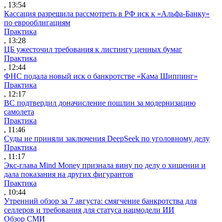
, 13:54
Кассация разрешила рассмотреть в РФ иск к «Альфа-Банку»
по еврооблигациям
Практика
, 13:28
ЦБ ужесточил требования к листингу ценных бумаг
Практика
, 12:44
ФНС подала новый иск о банкротстве «Кама Шиппинг»
Практика
, 12:17
ВС подтвердил доначисление пошлин за модернизацию
самолета
Практика
, 11:46
Суды не приняли заключения DeepSeek по уголовному делу
Практика
, 11:17
Экс-глава Mind Money признала вину по делу о хищении и
дала показания на других фигурантов
Практика
, 10:44
Утренний обзор за 7 августа: смягчение банкротства для
селлеров и требования для статуса нацмодели ИИ
Обзор СМИ