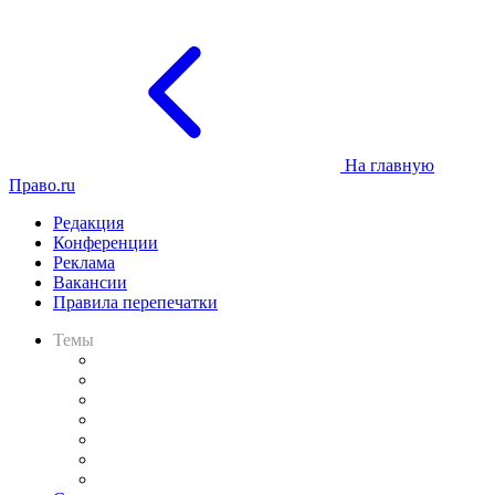
На главную
Право.ru
Редакция
Конференции
Реклама
Вакансии
Правила перепечатки
Темы
Практика
Законодательство
Процесс
Исследования
Рынок юридических услуг
Юридическое сообщество
Важнейшие правовые темы в прессе