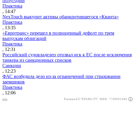
полугодии
Практика
, 14:47
NexTouch выкупит активы обанкротившегося «Кванта»
Практика
, 13:35
«Евротранс» перешел в полноценный дефолт по трем
выпускам облигаций
Практика
, 12:31
Российский судовладелец отозвал иск к ЕС после исключения
танкера из санкционных списков
Санкции
, 12:23
ФАС возбудила дело из-за ограничений при страховании
заемщиков
Практика
, 12:06
Реклама
АО"ПРАВО.РУ" ИНН: 7708095468