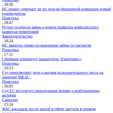
, 18:50
ВС решит, отвечает ли по долгам брошенной компании новый
руководитель
Практика
, 18:47
Путин подписал закон о новых правилах комплексного
развития территорий
Законодательство
, 18:24
ВС защитил право на взыскание займа по расписке
Практика
, 17:11
Сбербанк планирует банкротить «Евротранс»
Практика
, 16:53
Суд пересмотрит дело о выдаче исполнительного листа на
решение МКАС
Практика
, 16:05
Суд ЕС истолкует санкционные нормы о разблокировке
активов
Санкции
, 15:24
ФАС раскрыла число жалоб в сфере закупок в первом