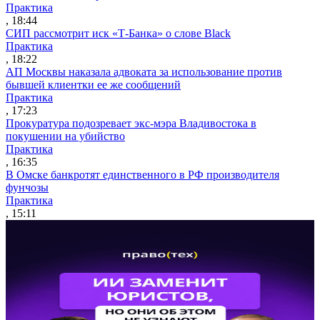
Практика
, 18:44
СИП рассмотрит иск «Т-Банка» о слове Black
Практика
, 18:22
АП Москвы наказала адвоката за использование против
бывшей клиентки ее же сообщений
Практика
, 17:23
Прокуратура подозревает экс-мэра Владивостока в
покушении на убийство
Практика
, 16:35
В Омске банкротят единственного в РФ производителя
фунчозы
Практика
, 15:11