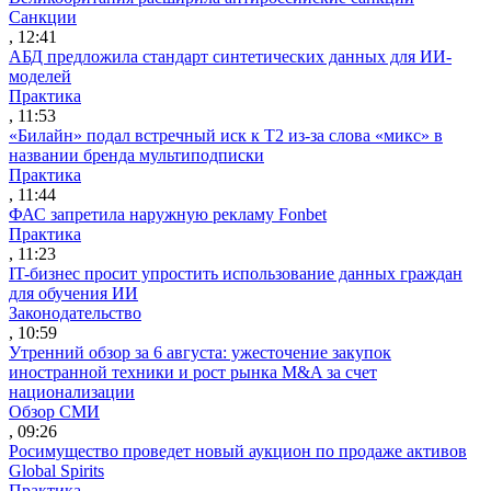
Санкции
, 12:41
АБД предложила стандарт синтетических данных для ИИ-
моделей
Практика
, 11:53
«Билайн» подал встречный иск к Т2 из-за слова «микс» в
названии бренда мультиподписки
Практика
, 11:44
ФАС запретила наружную рекламу Fonbet
Практика
, 11:23
IT-бизнес просит упростить использование данных граждан
для обучения ИИ
Законодательство
, 10:59
Утренний обзор за 6 августа: ужесточение закупок
иностранной техники и рост рынка M&A за счет
национализации
Обзор СМИ
, 09:26
Росимущество проведет новый аукцион по продаже активов
Global Spirits
Практика