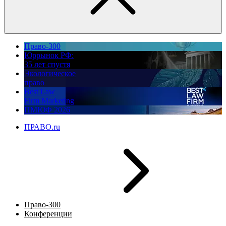
Право-300
Юррынок РФ:
35 лет спустя
Экологическое
право
Best Law
Firm Marketing
ПМЮФ 2026
ПРАВО.ru
Право-300
Конференции