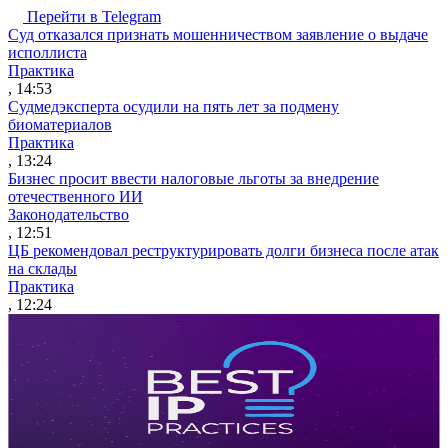
Перейти в Telegram
Суд отказался признать мошенничеством заявление о выдаче
исполлиста
Практика
, 14:53
Судмедэксперта осудили на пять лет за подмену
биоматериалов
Практика
, 13:24
Бизнес просит ввести налоговые льготы за внедрение
отечественного ИИ
Законодательство
, 12:51
ЦБ рекомендовал реструктурировать долги бизнеса после атак
на склады
Практика
, 12:24