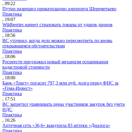
, 09:22
Путин разрешил приватизацию аэропорта Шереметьево
Практика
, 19:07
Wildberries начнет страховать товары от ударов дронов
Практика
, 18:56
ВС уточнил, когда дело можно пересмотреть по вновь
открывшимся обстоятельствам
Практика
, 18:06
Росреестр предложил новый механизм оспаривания
кадастровой стоимости
Практика
, 18:00
Банк «Траст» погасит 797,3 млн руб. долга перед ФНС за
«Гема-Инвест»
Практика
, 17:51
ВС запретил уравнивать цены участников закупок без учета
НДС
Практика
, 16:26
Аптечная сеть «36,6» выкупила 83 аптеки «Диалога»
Практика