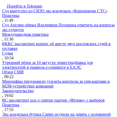
Перейти в Telegram
Суд выпустил из СИЗО экс-владельца «Корпорации СТС»
Практика
, 11:49
Суд Англии обязал Владимира Потанина ответить на вопросы
экс-супруги
Международная практика
, 11:30
ВККС рассмотрит вопрос об аресте двух ростовских судей в
отставке
Судьи
, 10:54
Утренний обзор за 10 августа: инвестнадбавка для
электросетей и правила e-commerce в ЕАЭС
Обзор СМИ
, 09:22
Минцифры предложило усилить контроль за сим-картами в
M2M-устройствах компаний
Законодательство
, 19:02
ВС рассмотрит иск о снятии партии «Яблоко» с выборов
Практика
, 17:55
Экс-владельца бутика Cartier осудили на девять с половиной