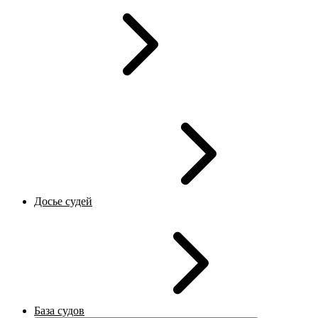
Досье судей
База судов