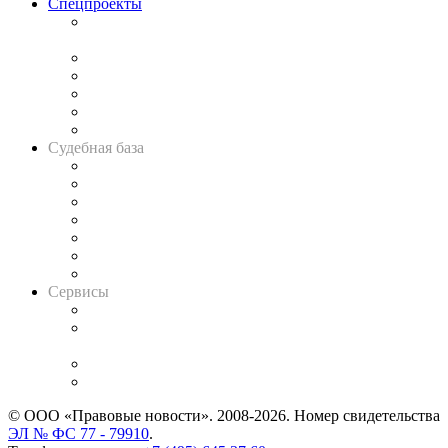
Спецпроекты
Подкаст «В здравом уме
и твёрдой памяти»
Legal Design
Банкротная панорама
Советы для литигаторов
Сговоры на торгах
Авто
Судебная база
Картотека арбитражных дел
Решения арбитражных судов
Календарь рассмотрения арбитражных дел
Досье судей
Информация о судах
RSS лента новостей
Вакансии для юристов
Сервисы
Справочно-правовая система
Casebook: мониторинг дел
и компаний
Caselook: поиск и анализ практики
CASE.ONE: управление юридической службой
© ООО «Правовые новости». 2008-2026.
Номер свидетельства
ЭЛ № ФС 77 - 79910
.