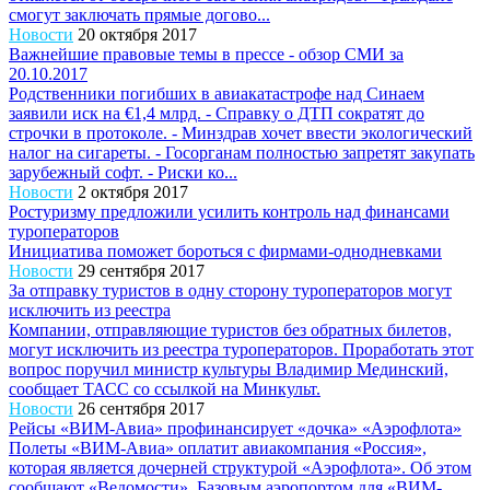
смогут заключать прямые догово...
Новости
20 октября 2017
Важнейшие правовые темы в прессе - обзор СМИ за
20.10.2017
Родственники погибших в авиакатастрофе над Синаем
заявили иск на €1,4 млрд. - Справку о ДТП сократят до
строчки в протоколе. - Минздрав хочет ввести экологический
налог на сигареты. - Госорганам полностью запретят закупать
зарубежный софт. - Риски ко...
Новости
2 октября 2017
Ростуризму предложили усилить контроль над финансами
туроператоров
Инициатива поможет бороться с фирмами-однодневками
Новости
29 сентября 2017
За отправку туристов в одну сторону туроператоров могут
исключить из реестра
Компании, отправляющие туристов без обратных билетов,
могут исключить из реестра туроператоров. Проработать этот
вопрос поручил министр культуры Владимир Мединский,
сообщает ТАСС со ссылкой на Минкульт.
Новости
26 сентября 2017
Рейсы «ВИМ-Авиа» профинансирует «дочка» «Аэрофлота»
Полеты «ВИМ-Авиа» оплатит авиакомпания «Россия»,
которая является дочерней структурой «Аэрофлота». Об этом
сообщают «Ведомости». Базовым аэропортом для «ВИМ-