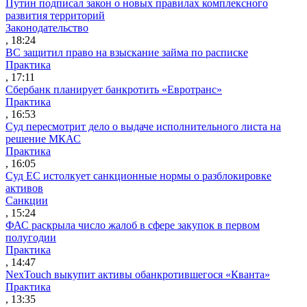
Путин подписал закон о новых правилах комплексного
развития территорий
Законодательство
, 18:24
ВС защитил право на взыскание займа по расписке
Практика
, 17:11
Сбербанк планирует банкротить «Евротранс»
Практика
, 16:53
Суд пересмотрит дело о выдаче исполнительного листа на
решение МКАС
Практика
, 16:05
Суд ЕС истолкует санкционные нормы о разблокировке
активов
Санкции
, 15:24
ФАС раскрыла число жалоб в сфере закупок в первом
полугодии
Практика
, 14:47
NexTouch выкупит активы обанкротившегося «Кванта»
Практика
, 13:35