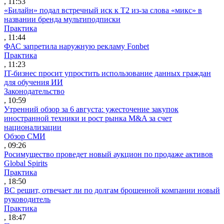
, 11:53
«Билайн» подал встречный иск к Т2 из-за слова «микс» в
названии бренда мультиподписки
Практика
, 11:44
ФАС запретила наружную рекламу Fonbet
Практика
, 11:23
IT-бизнес просит упростить использование данных граждан
для обучения ИИ
Законодательство
, 10:59
Утренний обзор за 6 августа: ужесточение закупок
иностранной техники и рост рынка M&A за счет
национализации
Обзор СМИ
, 09:26
Росимущество проведет новый аукцион по продаже активов
Global Spirits
Практика
, 18:50
ВС решит, отвечает ли по долгам брошенной компании новый
руководитель
Практика
, 18:47