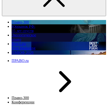
Право-300
Юррынок РФ:
35 лет спустя
Экологическое
право
Best Law
Firm Marketing
ПМЮФ 2026
ПРАВО.ru
Право-300
Конференции