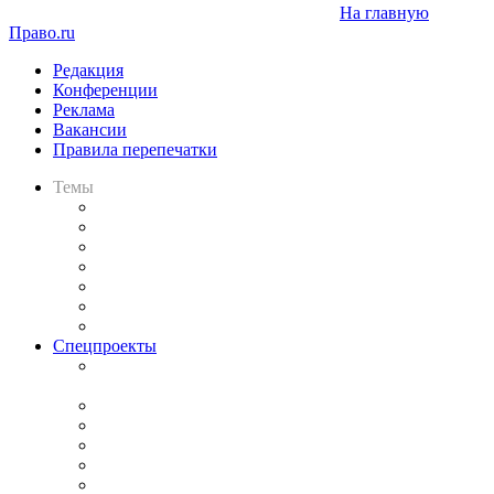
На главную
Право.ru
Редакция
Конференции
Реклама
Вакансии
Правила перепечатки
Темы
Практика
Законодательство
Процесс
Исследования
Рынок юридических услуг
Юридическое сообщество
Важнейшие правовые темы в прессе
Спецпроекты
Подкаст «В здравом уме
и твёрдой памяти»
Legal Design
Банкротная панорама
Советы для литигаторов
Сговоры на торгах
Авто