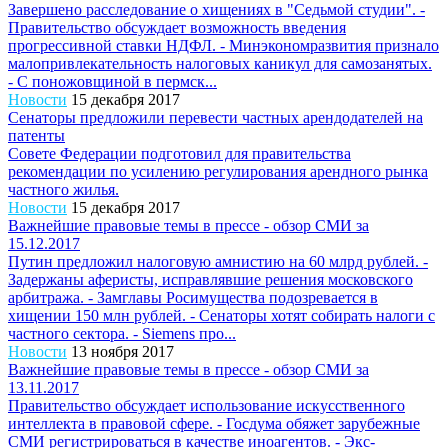
Завершено расследование о хищениях в "Седьмой студии". -
Правительство обсуждает возможность введения
прогрессивной ставки НДФЛ. - Минэкономразвития признало
малопривлекательность налоговых каникул для самозанятых.
- С поножовщиной в пермск...
Новости
15 декабря 2017
Сенаторы предложили перевести частных арендодателей на
патенты
Совете Федерации подготовил для правительства
рекомендации по усилению регулирования арендного рынка
частного жилья.
Новости
15 декабря 2017
Важнейшие правовые темы в прессе - обзор СМИ за
15.12.2017
Путин предложил налоговую амнистию на 60 млрд рублей. -
Задержаны аферисты, исправлявшие решения московского
арбитража. - Замглавы Росимущества подозревается в
хищении 150 млн рублей. - Сенаторы хотят собирать налоги с
частного сектора. - Siemens про...
Новости
13 ноября 2017
Важнейшие правовые темы в прессе - обзор СМИ за
13.11.2017
Правительство обсуждает использование искусственного
интеллекта в правовой сфере. - Госдума обяжет зарубежные
СМИ регистрироваться в качестве иноагентов. - Экс-