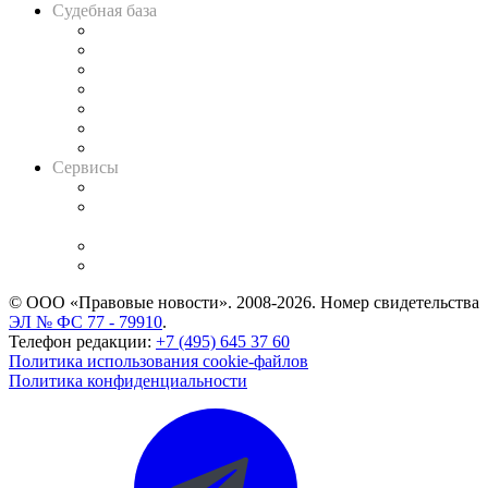
Судебная база
Картотека арбитражных дел
Решения арбитражных судов
Календарь рассмотрения арбитражных дел
Досье судей
Информация о судах
RSS лента новостей
Вакансии для юристов
Сервисы
Справочно-правовая система
Casebook: мониторинг дел
и компаний
Caselook: поиск и анализ практики
CASE.ONE: управление юридической службой
© ООО «Правовые новости». 2008-2026.
Номер свидетельства
ЭЛ № ФС 77 - 79910
.
Телефон редакции:
+7 (495) 645 37 60
Политика использования cookie-файлов
Политика конфиденциальности