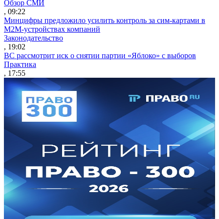
Обзор СМИ
, 09:22
Минцифры предложило усилить контроль за сим-картами в
M2M-устройствах компаний
Законодательство
, 19:02
ВС рассмотрит иск о снятии партии «Яблоко» с выборов
Практика
, 17:55