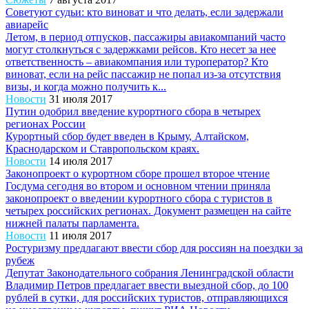
Советуют судьи: кто виноват и что делать, если задержали
авиарейс
Летом, в период отпусков, пассажиры авиакомпаний часто
могут столкнуться с задержками рейсов. Кто несет за нее
ответственность – авиакомпания или туроператор? Кто
виноват, если на рейс пассажир не попал из-за отсутствия
визы, и когда можно получить к...
Новости
31 июля 2017
Путин одобрил введение курортного сбора в четырех
регионах России
Курортный сбор будет введен в Крыму, Алтайском,
Краснодарском и Ставропольском краях.
Новости
14 июля 2017
Законопроект о курортном сборе прошел второе чтение
Госдума сегодня во втором и основном чтении приняла
законопроект о введении курортного сбора с туристов в
четырех российских регионах. Документ размещен на сайте
нижней палаты парламента.
Новости
11 июля 2017
Ростуризму предлагают ввести сбор для россиян на поездки за
рубеж
Депутат Законодательного собрания Ленинградской области
Владимир Петров предлагает ввести выездной сбор, до 100
рублей в сутки, для российских туристов, отправляющихся