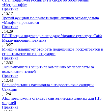
СИП поддержал Роспатент в споре об обозначении
«Нетдолгофф»
Практика
, 15:17
Третий аукцион по приватизации активов экс-владельца
«Макфы» провалился
Практика
, 14:29
ВС Швеции подтвердил передачу Украине сухогруза Caffa
Международная практика
, 13:27
Минфин планирует отбирать подрядчиков госконтрактов в
строительстве по их репутации
Практика
, 12:52
Экономколлегия защитила компанию от переплаты за
пользование землей
Практика
, 12:43
Великобритания расширила антироссийские санкции
Санкции
, 12:41
АБД предложила стандарт синтетических данных для ИИ-
моделей
Практика