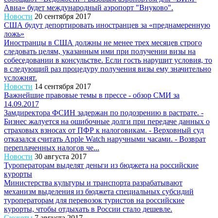
Авиа» будет международный аэропорт "Внуково".
Новости
20 сентября 2017
США будут депортировать иностранцев за «преднамеренную
ложь»
Иностранцы в США должны не менее трех месяцев строго
следовать целям, указанным ими при получении визы на
собеседовании в консульстве. Если гость нарушит условия, то
в следующий раз процедуру получения визы ему значительно
усложнят.
Новости
14 сентября 2017
Важнейшие правовые темы в прессе - обзор СМИ за
14.09.2017
Замдиректора ФСИН задержан по подозрению в растрате. -
Бизнес жалуется на ошибочные долги при передаче данных о
страховых взносах от ПФР к налоговикам. - Верховный суд
отказался считать Apple Watch наручными часами. - Возврат
переплаченных налогов че...
Новости
30 августа 2017
Туроператорам выделят деньги из бюджета на российские
курорты
Министерства культуры и транспорта разрабатывают
механизм выделения из бюджета специальных субсидий
туроператорам для перевозок туристов на российские
курорты, чтобы отдыхать в России стало дешевле.
Сюжеты
7 августа 2017