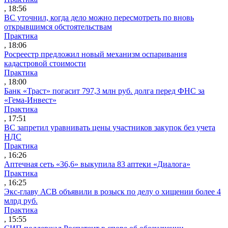
, 18:56
ВС уточнил, когда дело можно пересмотреть по вновь
открывшимся обстоятельствам
Практика
, 18:06
Росреестр предложил новый механизм оспаривания
кадастровой стоимости
Практика
, 18:00
Банк «Траст» погасит 797,3 млн руб. долга перед ФНС за
«Гема-Инвест»
Практика
, 17:51
ВС запретил уравнивать цены участников закупок без учета
НДС
Практика
, 16:26
Аптечная сеть «36,6» выкупила 83 аптеки «Диалога»
Практика
, 16:25
Экс-главу АСВ объявили в розыск по делу о хищении более 4
млрд руб.
Практика
, 15:55