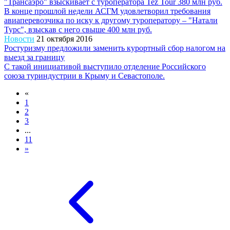
"Трансаэро" взыскивает с туроператора Tez Tour 380 млн руб.
В конце прошлой недели АСГМ удовлетворил требования
авиаперевозчика по иску к другому туроператору – "Натали
Турс", взыскав с него свыше 400 млн руб.
Новости
21 октября 2016
Ростуризму предложили заменить курортный сбор налогом на
выезд за границу
С такой инициативой выступило отделение Российского
союза туриндустрии в Крыму и Севастополе.
«
1
2
3
...
11
»