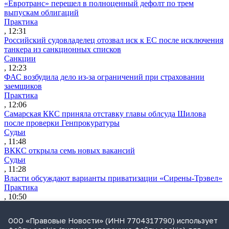
«Евротранс» перешел в полноценный дефолт по трем
выпускам облигаций
Практика
, 12:31
Российский судовладелец отозвал иск к ЕС после исключения
танкера из санкционных списков
Санкции
, 12:23
ФАС возбудила дело из-за ограничений при страховании
заемщиков
Практика
, 12:06
Самарская ККС приняла отставку главы облсуда Шилова
после проверки Генпрокуратуры
Судьи
, 11:48
ВККС открыла семь новых вакансий
Судьи
, 11:28
Власти обсуждают варианты приватизации «Сирены-Трэвел»
Практика
, 10:50
Утренний обзор за 5 августа: поправки о защите контента при
обучении нейросетей и правила «социальных» СЗПК
ООО «Правовые Новости» (ИНН 7704317790) использует
Обзор СМИ