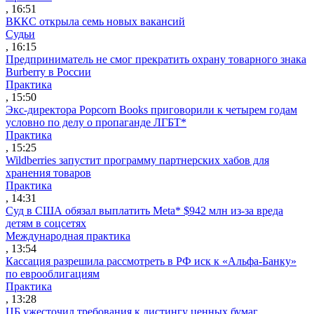
, 16:51
ВККС открыла семь новых вакансий
Судьи
, 16:15
Предприниматель не смог прекратить охрану товарного знака
Burberry в России
Практика
, 15:50
Экс-директора Popcorn Books приговорили к четырем годам
условно по делу о пропаганде ЛГБТ*
Практика
, 15:25
Wildberries запустит программу партнерских хабов для
хранения товаров
Практика
, 14:31
Суд в США обязал выплатить Meta* $942 млн из-за вреда
детям в соцсетях
Международная практика
, 13:54
Кассация разрешила рассмотреть в РФ иск к «Альфа-Банку»
по еврооблигациям
Практика
, 13:28
ЦБ ужесточил требования к листингу ценных бумаг