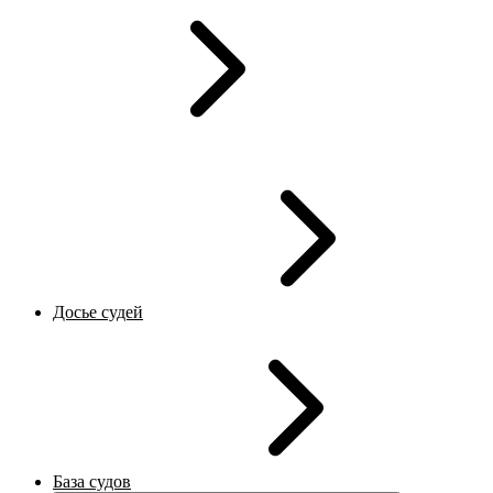
Досье судей
База судов