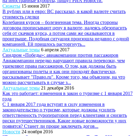
на иностранные курорты, пишут РИА Новости.
Сюжеты
15 июня 2017
В рублях или в евро: ВС рассказал, в какой валюте считать
стоимость сделки
Колебания курсов – болезненная тема. Иногда стороны
договора прописывают цену в валюте, надеясь обезопасить
себя от скачков курса, а потом сами же оказываются в
проигрыше. Подобная ситуация произошла недавно с одной
компанией. Ей пришлось расторгнуть...
Актуальные темы
6 апреля 2017
Синдром «Победы»: авиакомпании против пассажиров
Авиакомпании нередко нарушают правила перевозки, чем
ущемляют права пассажиров. О том, как должны быть
организованы полеты и как они проходят фактически,
рассказывает "Право.ru". Кроме того, мы объясним, на что
можно рассчитывать в случае з...
Актуальные темы
21 декабря 2016
Как это работает: изменения в закон о туризме с 1 января 2017
года
С 1 января 2017 года вступят в силу изменения в
законодательство о туризме, которые должны усилить
ответственность туроператоров перед клиентами и снизить
риски путешественников. Какие новые возможности у них
появятся? Станет ли проще заключать догов...
Новости
24 ноября 2016