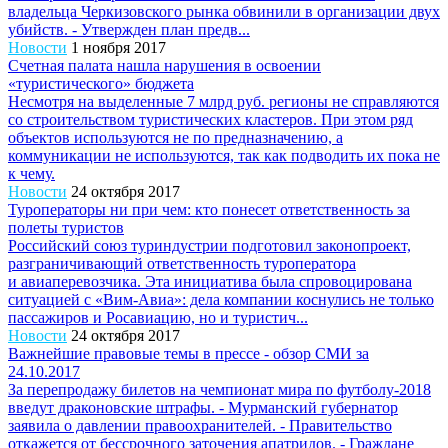
владельца Черкизовского рынка обвинили в организации двух
убийств. - Утвержден план предв...
Новости
1 ноября 2017
Счетная палата нашла нарушения в освоении
«туристического» бюджета
Несмотря на выделенные 7 млрд руб. регионы не справляются
со строительством туристических кластеров. При этом ряд
объектов используются не по предназначению, а
коммуникации не используются, так как подводить их пока не
к чему.
Новости
24 октября 2017
Туроператоры ни при чем: кто понесет ответственность за
полеты туристов
Российский союз туриндустрии подготовил законопроект,
разграничивающий ответственность туроператора
и авиаперевозчика. Эта инициатива была спровоцирована
ситуацией с «Вим-Авиа»: дела компании коснулись не только
пассажиров и Росавиацию, но и туристич...
Новости
24 октября 2017
Важнейшие правовые темы в прессе - обзор СМИ за
24.10.2017
За перепродажу билетов на чемпионат мира по футболу-2018
введут драконовские штрафы. - Мурманский губернатор
заявила о давлении правоохранителей. - Правительство
откажется от бессрочного заточения апатридов. - Граждане