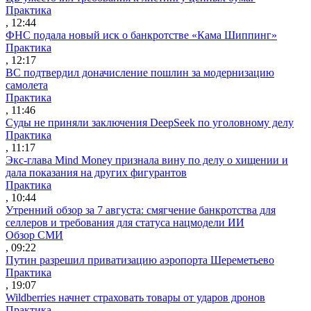
Практика
, 12:44
ФНС подала новый иск о банкротстве «Кама Шиппинг»
Практика
, 12:17
ВС подтвердил доначисление пошлин за модернизацию
самолета
Практика
, 11:46
Суды не приняли заключения DeepSeek по уголовному делу
Практика
, 11:17
Экс-глава Mind Money признала вину по делу о хищении и
дала показания на других фигурантов
Практика
, 10:44
Утренний обзор за 7 августа: смягчение банкротства для
селлеров и требования для статуса нацмодели ИИ
Обзор СМИ
, 09:22
Путин разрешил приватизацию аэропорта Шереметьево
Практика
, 19:07
Wildberries начнет страховать товары от ударов дронов
Практика