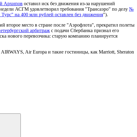
й Архипов
оставил иск без движения из-за нарушений
й недели АСГМ удовлетворил требования "Трансаэро" по делу
№
 Турс" на 400 млн рублей оставлен без движения
").
ий второе место в стране после "Аэрофлота", прекратил полеты
петербургский арбитраж
с подачи Сбербанка признал его
уска нового перевозчика: старую компанию планируется
IRWAYS, Air Europa и такие гостиницы, как Marriott, Sheraton