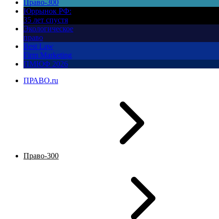
Право-300
Юррынок РФ:
35 лет спустя
Экологическое
право
Best Law
Firm Marketing
ПМЮФ 2026
ПРАВО.ru
Право-300