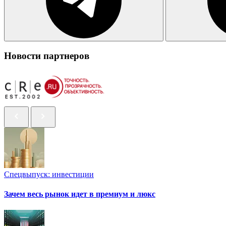
Новости партнеров
Спецвыпуск: инвестиции
Зачем весь рынок идет в премиум и люкс