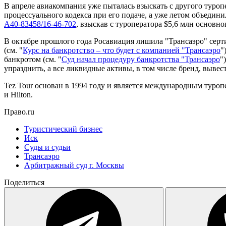
В апреле авиакомпания уже пыталась взыскать с другого туроп
процессуального кодекса при его подаче, а уже летом объедин
А40-83458/16-46-702
, взыскав с туроператора $5,6 млн основног
В октябре прошлого года Росавиация лишила "Трансаэро" серти
(см. "
Курс на банкротство – что будет с компанией "Трансаэро
"
банкротом (см. "
Суд начал процедуру банкротства "Трансаэро
"
упразднить, а все ликвидные активы, в том числе бренд, вывест
Tez Tour основан в 1994 году и является международным туропе
и Hilton.
Право.ru
Туристический бизнес
Иск
Суды и судьи
Трансаэро
Арбитражный суд г. Москвы
Поделиться