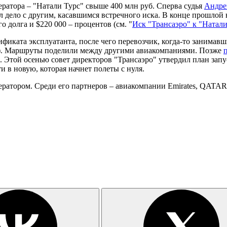
ератора – "Натали Турс" свыше 400 млн руб. Сперва судья
Андре
ил дело с другим, касавшимся встречного иска. В конце прошло
о долга и $220 000 – процентов (см. "
Иск "Трансаэро" к "Натали
фиката эксплуатанта, после чего перевозчик, когда-то занимавш
). Маршруты поделили между другими авиакомпаниями. Позже
). Этой осенью совет директоров "Трансаэро" утвердил план зап
и в новую, которая начнет полеты с нуля.
ратором. Среди его партнеров – авиакомпании Emirates, QATAR A