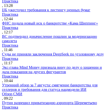
Практика
, 13:28
ЦБ ужесточил требования к листингу ценных бумаг
Практика
, 12:44
ФНС подала новый иск о банкротстве «Кама Шиппинг»
Практика
, 12:17
ВС подтвердил доначисление пошлин за модернизацию
самолета
Практика
, 11:46
Суды не приняли заключения DeepSeek по уголовному делу
Практика
, 11:17
Экс-глава Mind Money признала вину по делу о хищении и
дала показания на других фигурантов
Практика
, 10:44
Утренний обзор за 7 августа: смягчение банкротства для
селлеров и требования для статуса нацмодели ИИ
Обзор СМИ
, 09:22
Путин разрешил приватизацию аэропорта Шереметьево
Практика