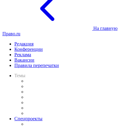
На главную
Право.ru
Редакция
Конференции
Реклама
Вакансии
Правила перепечатки
Темы
Практика
Законодательство
Процесс
Исследования
Рынок юридических услуг
Юридическое сообщество
Важнейшие правовые темы в прессе
Спецпроекты
Подкаст «В здравом уме
и твёрдой памяти»