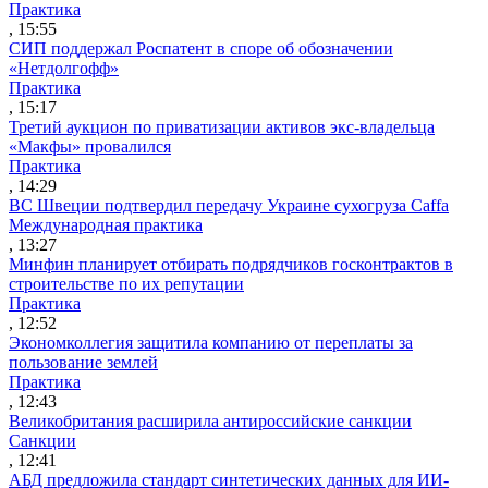
Практика
, 15:55
СИП поддержал Роспатент в споре об обозначении
«Нетдолгофф»
Практика
, 15:17
Третий аукцион по приватизации активов экс-владельца
«Макфы» провалился
Практика
, 14:29
ВС Швеции подтвердил передачу Украине сухогруза Caffa
Международная практика
, 13:27
Минфин планирует отбирать подрядчиков госконтрактов в
строительстве по их репутации
Практика
, 12:52
Экономколлегия защитила компанию от переплаты за
пользование землей
Практика
, 12:43
Великобритания расширила антироссийские санкции
Санкции
, 12:41
АБД предложила стандарт синтетических данных для ИИ-