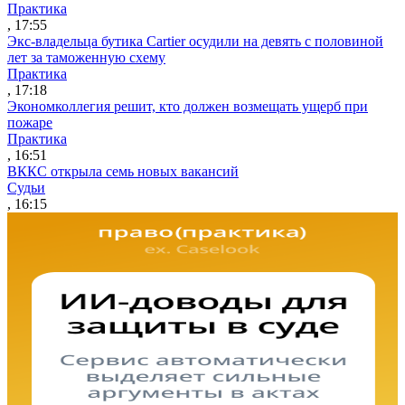
Практика
, 17:55
Экс-владельца бутика Cartier осудили на девять с половиной
лет за таможенную схему
Практика
, 17:18
Экономколлегия решит, кто должен возмещать ущерб при
пожаре
Практика
, 16:51
ВККС открыла семь новых вакансий
Судьи
, 16:15