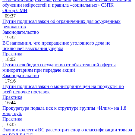
обучении нейросетей и правила «социальных» СЗПК
Обзор СМИ
, 09:37
Путин подписал закон об ограничениях для осужденных
релокантов
Законодательство
, 19:32
ВС напомнил, что прекращение уголовного дела не
исключает взыскания ущерба
Практика
, 18:02
Путин освободил государство от обязательной оферты
миноритариям при передаче акций
Законодательство
, 17:16
Путин подписал закон о мониторинге цен на продукты по
всей цепочке поставок
Практика
, 16:44
Прокуратура подала иск к структуре группы «Илим» на 1,8
млрд руб.
Практика
, 16:35
Экономколлегия ВС рассмотрит спор о классификации товара