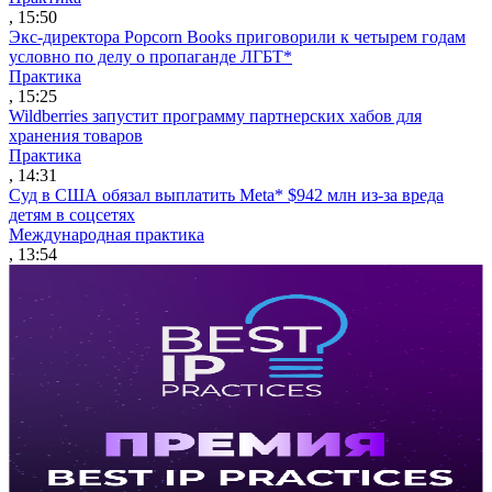
, 15:50
Экс-директора Popcorn Books приговорили к четырем годам
условно по делу о пропаганде ЛГБТ*
Практика
, 15:25
Wildberries запустит программу партнерских хабов для
хранения товаров
Практика
, 14:31
Суд в США обязал выплатить Meta* $942 млн из-за вреда
детям в соцсетях
Международная практика
, 13:54