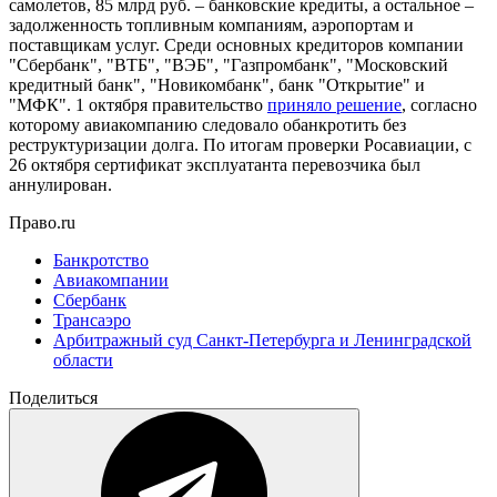
самолетов, 85 млрд руб. – банковские кредиты, а остальное –
задолженность топливным компаниям, аэропортам и
поставщикам услуг. Среди основных кредиторов компании
"Сбербанк", "ВТБ", "ВЭБ", "Газпромбанк", "Московский
кредитный банк", "Новикомбанк", банк "Открытие" и
"МФК". 1 октября правительство
приняло решение
, согласно
которому авиакомпанию следовало обанкротить без
реструктуризации долга. По итогам проверки Росавиации, с
26 октября сертификат эксплуатанта перевозчика был
аннулирован.
Право.ru
Банкротство
Авиакомпании
Сбербанк
Трансаэро
Арбитражный суд Санкт-Петербурга и Ленинградской
области
Поделиться