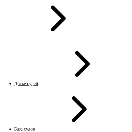
Досье судей
База судов