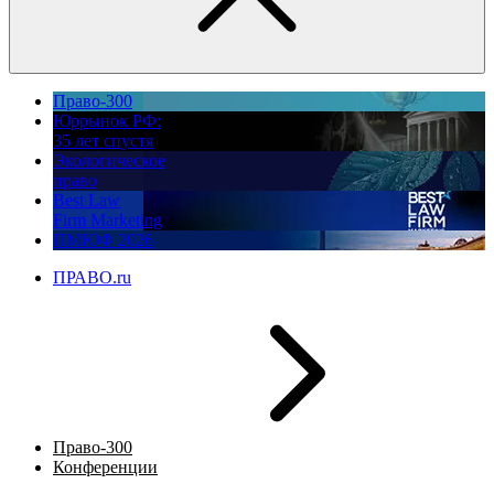
Право-300
Юррынок РФ:
35 лет спустя
Экологическое
право
Best Law
Firm Marketing
ПМЮФ 2026
ПРАВО.ru
Право-300
Конференции