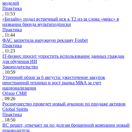
моделей
Практика
, 11:53
«Билайн» подал встречный иск к Т2 из-за слова «микс» в
названии бренда мультиподписки
Практика
, 11:44
ФАС запретила наружную рекламу Fonbet
Практика
, 11:23
IT-бизнес просит упростить использование данных граждан
для обучения ИИ
Законодательство
, 10:59
Утренний обзор за 6 августа: ужесточение закупок
иностранной техники и рост рынка M&A за счет
национализации
Обзор СМИ
, 09:26
Росимущество проведет новый аукцион по продаже активов
Global Spirits
Практика
, 18:50
ВС решит, отвечает ли по долгам брошенной компании новый
руководитель