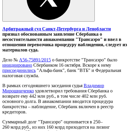
Арбитражный суд Санкт-Петербурга и Ленобласти
признал обоснованным заявление Сбербанка о
несостоятельности авиакомпании "Трансаэро" и ввел в
отношении перевозчика процедуру наблюдения
, следует из
материалов суда.
Дело №
А56-75891/2015
о банкротстве "Трансаэро" было
инициировано
Сбербанком 16 октября. Вскоре к нему
присоединились
"Альфа-банк", банк "ВТБ" и Федеральная
налоговая служба.
В рамках сегодняшнего заседания судья
Владимир
Мирошниченко
удовлетворил требования Сбербанка о
возврате ему 442 млн руб., в том числе 402 млн руб.
основного долга. В авиакомпании вводится процедура
банкротства – наблюдение, Сбербанк включен в реестр
кредиторов.
Суммарный долг "Трансаэро" оценивается в 250–
260 млрд руб., из них 160 млрд приходится на лизинг