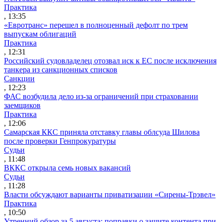
Практика
, 13:35
«Евротранс» перешел в полноценный дефолт по трем
выпускам облигаций
Практика
, 12:31
Российский судовладелец отозвал иск к ЕС после исключения
танкера из санкционных списков
Санкции
, 12:23
ФАС возбудила дело из-за ограничений при страховании
заемщиков
Практика
, 12:06
Самарская ККС приняла отставку главы облсуда Шилова
после проверки Генпрокуратуры
Судьи
, 11:48
ВККС открыла семь новых вакансий
Судьи
, 11:28
Власти обсуждают варианты приватизации «Сирены-Трэвел»
Практика
, 10:50
Утренний обзор за 5 августа: поправки о защите контента при