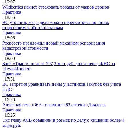
, 19:07
Wildberries начнет страховать товары от ударов дронов
Практика
, 18:56
ВС уточнил, когда дело можно пересмотреть по вновь
открывшимся обстоятельствам
Практика
, 18:06
Росреестр предложил новый механизм оспаривания
кадастровой стоимости
Практика
, 18:00
Банк «Траст» погасит 797,3 млн руб. долга перед ФНС за
«Гема-Инвест»
Практика
, 17:51
ВС запретил уравнивать цены участников закупок без учета
НДС
Практика
, 16:26
Аптечная сеть «36,6» выкупила 83 аптеки «Диалога»
Практика
, 16:25
Экс-главу АСВ объявили в розыск по делу о хищении более 4
млрд руб.