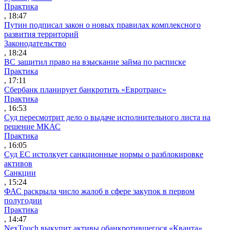
Практика
, 18:47
Путин подписал закон о новых правилах комплексного
развития территорий
Законодательство
, 18:24
ВС защитил право на взыскание займа по расписке
Практика
, 17:11
Сбербанк планирует банкротить «Евротранс»
Практика
, 16:53
Суд пересмотрит дело о выдаче исполнительного листа на
решение МКАС
Практика
, 16:05
Суд ЕС истолкует санкционные нормы о разблокировке
активов
Санкции
, 15:24
ФАС раскрыла число жалоб в сфере закупок в первом
полугодии
Практика
, 14:47
NexTouch выкупит активы обанкротившегося «Кванта»