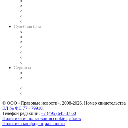
Legal Design
Банкротная панорама
Советы для литигаторов
Сговоры на торгах
Авто
Судебная база
Картотека арбитражных дел
Решения арбитражных судов
Календарь рассмотрения арбитражных дел
Досье судей
Информация о судах
RSS лента новостей
Вакансии для юристов
Сервисы
Справочно-правовая система
Casebook: мониторинг дел
и компаний
Caselook: поиск и анализ практики
CASE.ONE: управление юридической службой
© ООО «Правовые новости». 2008-2026.
Номер свидетельства
ЭЛ № ФС 77 - 79910
.
Телефон редакции:
+7 (495) 645 37 60
Политика использования cookie-файлов
Политика конфиденциальности