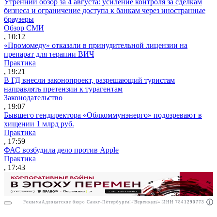
Утренний обзор за 4 августа: усиление контроля за сделкам
бизнеса и ограничение доступа к банкам через иностранные
браузеры
Обзор СМИ
, 10:12
«Промомеду» отказали в принудительной лицензии на
препарат для терапии ВИЧ
Практика
, 19:21
В ГД внесли законопроект, разрешающий туристам
направлять претензии к турагентам
Законодательство
, 19:07
Бывшего гендиректора «Облкоммунэнерго» подозревают в
хищении 1 млрд руб.
Практика
, 17:59
ФАС возбудила дело против Apple
Практика
, 17:43
Реклама
Адвокатское бюро Санкт-Петербурга «Вертикаль» ИНН 7841290773
Реклама
АО"Право.ру" ИНН: 7708095468