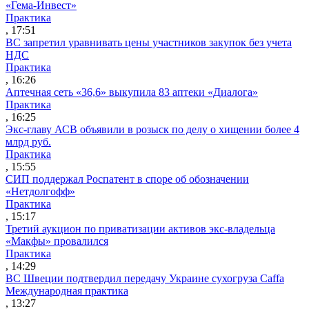
«Гема-Инвест»
Практика
, 17:51
ВС запретил уравнивать цены участников закупок без учета
НДС
Практика
, 16:26
Аптечная сеть «36,6» выкупила 83 аптеки «Диалога»
Практика
, 16:25
Экс-главу АСВ объявили в розыск по делу о хищении более 4
млрд руб.
Практика
, 15:55
СИП поддержал Роспатент в споре об обозначении
«Нетдолгофф»
Практика
, 15:17
Третий аукцион по приватизации активов экс-владельца
«Макфы» провалился
Практика
, 14:29
ВС Швеции подтвердил передачу Украине сухогруза Caffa
Международная практика
, 13:27