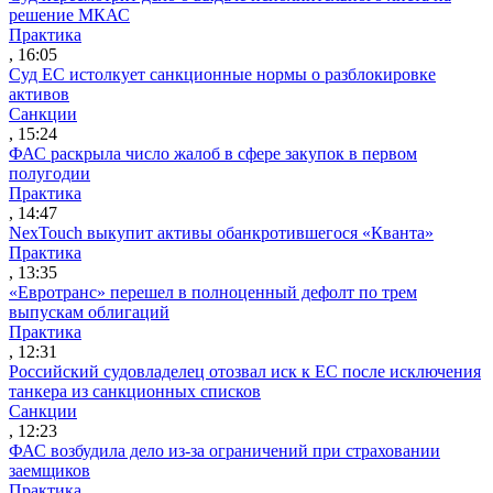
решение МКАС
Практика
, 16:05
Суд ЕС истолкует санкционные нормы о разблокировке
активов
Санкции
, 15:24
ФАС раскрыла число жалоб в сфере закупок в первом
полугодии
Практика
, 14:47
NexTouch выкупит активы обанкротившегося «Кванта»
Практика
, 13:35
«Евротранс» перешел в полноценный дефолт по трем
выпускам облигаций
Практика
, 12:31
Российский судовладелец отозвал иск к ЕС после исключения
танкера из санкционных списков
Санкции
, 12:23
ФАС возбудила дело из-за ограничений при страховании
заемщиков
Практика