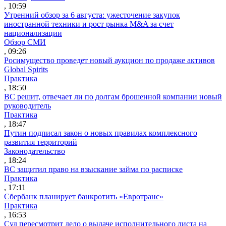
, 10:59
Утренний обзор за 6 августа: ужесточение закупок
иностранной техники и рост рынка M&A за счет
национализации
Обзор СМИ
, 09:26
Росимущество проведет новый аукцион по продаже активов
Global Spirits
Практика
, 18:50
ВС решит, отвечает ли по долгам брошенной компании новый
руководитель
Практика
, 18:47
Путин подписал закон о новых правилах комплексного
развития территорий
Законодательство
, 18:24
ВС защитил право на взыскание займа по расписке
Практика
, 17:11
Сбербанк планирует банкротить «Евротранс»
Практика
, 16:53
Суд пересмотрит дело о выдаче исполнительного листа на