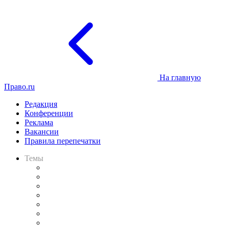
На главную
Право.ru
Редакция
Конференции
Реклама
Вакансии
Правила перепечатки
Темы
Практика
Законодательство
Процесс
Исследования
Рынок юридических услуг
Юридическое сообщество
Важнейшие правовые темы в прессе