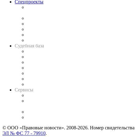
Спецпроекты
Подкаст «В здравом уме
и твёрдой памяти»
Legal Design
Банкротная панорама
Советы для литигаторов
Сговоры на торгах
Авто
Судебная база
Картотека арбитражных дел
Решения арбитражных судов
Календарь рассмотрения арбитражных дел
Досье судей
Информация о судах
RSS лента новостей
Вакансии для юристов
Сервисы
Справочно-правовая система
Casebook: мониторинг дел
и компаний
Caselook: поиск и анализ практики
CASE.ONE: управление юридической службой
© ООО «Правовые новости». 2008-2026.
Номер свидетельства
ЭЛ № ФС 77 - 79910
.