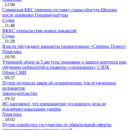
, 12:06
Самарская ККС приняла отставку главы облсуда Шилова
после проверки Генпрокуратуры
Судьи
, 11:48
ВККС открыла семь новых вакансий
Судьи
, 11:28
Власти обсуждают варианты приватизации «Сирены-Трэвел»
Практика
, 10:50
Утренний обзор за 5 августа: поправки о защите контента при
обучении нейросетей и правила «социальных» СЗПК
Обзор СМИ
, 09:37
Путин подписал закон об ограничениях для осужденных
релокантов
Законодательство
, 19:32
ВС напомнил, что прекращение уголовного дела не
исключает взыскания ущерба
Практика
, 18:02
Путин освободил государство от обязательной оферты
миноритариям при передаче акций