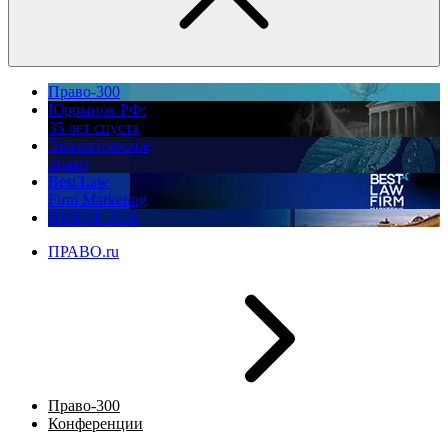
Право-300
Юррынок РФ:
35 лет спустя
Экологическое
право
Best Law
Firm Marketing
ПМЮФ 2026
ПРАВО.ru
Право-300
Конференции