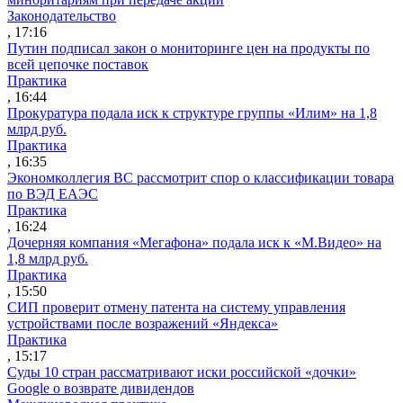
Законодательство
, 17:16
Путин подписал закон о мониторинге цен на продукты по
всей цепочке поставок
Практика
, 16:44
Прокуратура подала иск к структуре группы «Илим» на 1,8
млрд руб.
Практика
, 16:35
Экономколлегия ВС рассмотрит спор о классификации товара
по ВЭД ЕАЭС
Практика
, 16:24
Дочерняя компания «Мегафона» подала иск к «М.Видео» на
1,8 млрд руб.
Практика
, 15:50
СИП проверит отмену патента на систему управления
устройствами после возражений «Яндекса»
Практика
, 15:17
Суды 10 стран рассматривают иски российской «дочки»
Google о возврате дивидендов