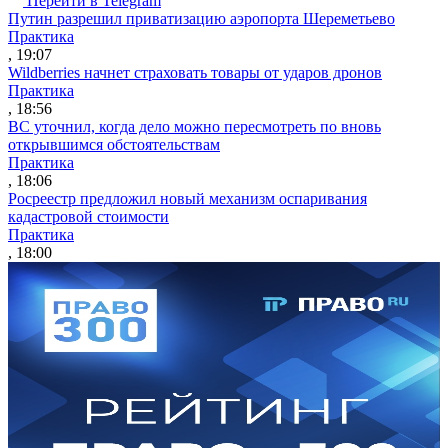
Перейти в Telegram
Путин разрешил приватизацию аэропорта Шереметьево
Практика
, 19:07
Wildberries начнет страховать товары от ударов дронов
Практика
, 18:56
ВС уточнил, когда дело можно пересмотреть по вновь
открывшимся обстоятельствам
Практика
, 18:06
Росреестр предложил новый механизм оспаривания
кадастровой стоимости
Практика
, 18:00