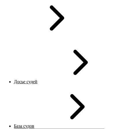
Досье судей
База судов