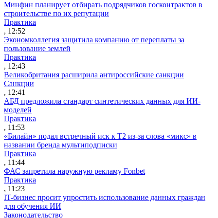
Минфин планирует отбирать подрядчиков госконтрактов в
строительстве по их репутации
Практика
, 12:52
Экономколлегия защитила компанию от переплаты за
пользование землей
Практика
, 12:43
Великобритания расширила антироссийские санкции
Санкции
, 12:41
АБД предложила стандарт синтетических данных для ИИ-
моделей
Практика
, 11:53
«Билайн» подал встречный иск к Т2 из-за слова «микс» в
названии бренда мультиподписки
Практика
, 11:44
ФАС запретила наружную рекламу Fonbet
Практика
, 11:23
IT-бизнес просит упростить использование данных граждан
для обучения ИИ
Законодательство