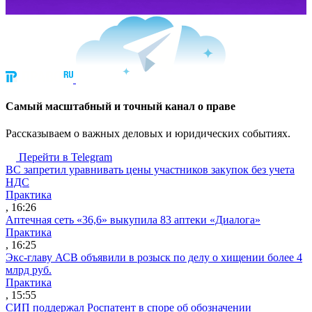
Cамый масштабный и точный канал о праве
Рассказываем о важных деловых и юридических событиях.
Перейти в Telegram
ВС запретил уравнивать цены участников закупок без учета
НДС
Практика
, 16:26
Аптечная сеть «36,6» выкупила 83 аптеки «Диалога»
Практика
, 16:25
Экс-главу АСВ объявили в розыск по делу о хищении более 4
млрд руб.
Практика
, 15:55
СИП поддержал Роспатент в споре об обозначении