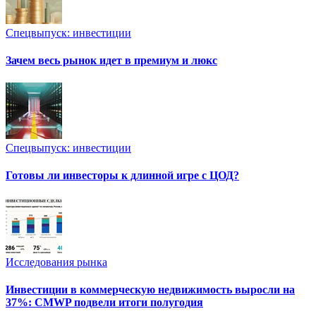
Спецвыпуск: инвестиции
Зачем весь рынок идет в премиум и люкс
Спецвыпуск: инвестиции
Готовы ли инвесторы к длинной игре с ЦОД?
Исследования рынка
Инвестиции в коммерческую недвижимость выросли на
37%: CMWP подвели итоги полугодия