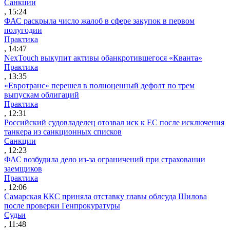
Санкции
, 15:24
ФАС раскрыла число жалоб в сфере закупок в первом
полугодии
Практика
, 14:47
NexTouch выкупит активы обанкротившегося «Кванта»
Практика
, 13:35
«Евротранс» перешел в полноценный дефолт по трем
выпускам облигаций
Практика
, 12:31
Российский судовладелец отозвал иск к ЕС после исключения
танкера из санкционных списков
Санкции
, 12:23
ФАС возбудила дело из-за ограничений при страховании
заемщиков
Практика
, 12:06
Самарская ККС приняла отставку главы облсуда Шилова
после проверки Генпрокуратуры
Судьи
, 11:48