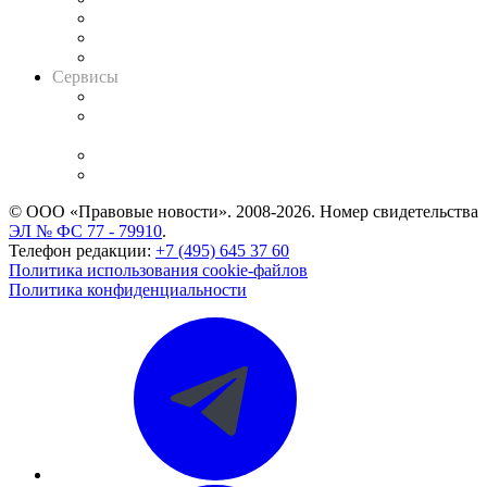
Информация о судах
RSS лента новостей
Вакансии для юристов
Сервисы
Справочно-правовая система
Casebook: мониторинг дел
и компаний
Caselook: поиск и анализ практики
CASE.ONE: управление юридической службой
© ООО «Правовые новости». 2008-2026.
Номер свидетельства
ЭЛ № ФС 77 - 79910
.
Телефон редакции:
+7 (495) 645 37 60
Политика использования cookie-файлов
Политика конфиденциальности