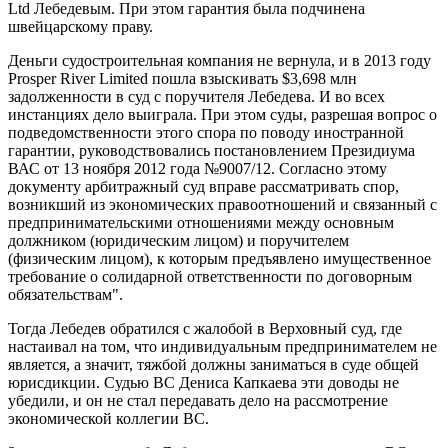
Ltd Лебедевым. При этом гарантия была подчинена
швейцарскому праву.
Деньги судостроительная компания не вернула, и в 2013 году
Prosper River Limited пошла взыскивать $3,698 млн
задолженности в суд с поручителя Лебедева. И во всех
инстанциях дело выиграла. При этом суды, разрешая вопрос о
подведомственности этого спора по поводу иностранной
гарантии, руководствовались постановлением Президиума
ВАС от 13 ноября 2012 года №9007/12. Согласно этому
документу арбитражный суд вправе рассматривать спор,
возникший из экономических правоотношений и связанный с
предпринимательскими отношениями между основным
должником (юридическим лицом) и поручителем
(физическим лицом), к которым предъявлено имущественное
требование о солидарной ответственности по договорным
обязательствам".
Тогда Лебедев обратился с жалобой в Верховный суд, где
настаивал на том, что индивидуальным предпринимателем не
является, а значит, тяжбой должны заниматься в суде общей
юрисдикции. Судью ВС Дениса Капкаева эти доводы не
убедили, и он не стал передавать дело на рассмотрение
экономической коллегии ВС.