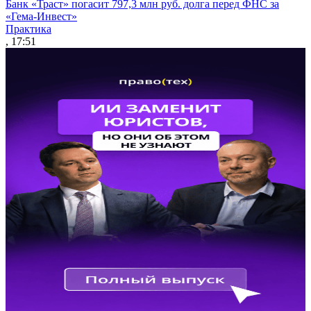
Банк «Траст» погасит 797,3 млн руб. долга перед ФНС за
«Гема-Инвест»
Практика
, 17:51