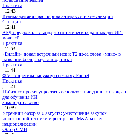
пользование землей
Практика
, 12:43
Великобритания расширила антироссийские санкции
Санкции
, 12:41
АБД предложила стандарт синтетических данных для ИИ-
моделей
Практика
, 11:53
«Билайн» подал встречный иск к Т2 из-за слова «микс» в
названии бренда мультиподписки
Практика
, 11:44
ФАС запретила наружную рекламу Fonbet
Практика
, 11:23
IT-бизнес просит упростить использование данных граждан
для обучения ИИ
Законодательство
, 10:59
Утренний обзор за 6 августа: ужесточение закупок
иностранной техники и рост рынка M&A за счет
национализации
Обзор СМИ