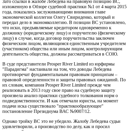
Зато ссылки в жалобе Лебедева на правовую позицию ВС,
изложенную в Обзоре судебной практики №1 от 4 марта 2015
года, показались заслуживающими внимания главе
экономической коллегии Олегу Свириденко, который и
передал дело в экономколлегию. В позиции ВС установлено,
что иски, предъявляемые кредитором одновременно к
должнику (юридическому лицу) и поручителю (физическому
лицу) в случае, когда договор поручительства заключен
физическим лицом, являющимся единственным учредителем
(участником) общества или иным лицом, контролирующим
деятельность общества, должны рассматриваться в СОЮ.
В суде представители Prosper River Limited из юрфирмы
"Парадигма" настаивали на том, что доводы Лебедева
противоречат фундаментальным правовым принципам –
правовой определенности и защиты правовых ожиданий. По
их словам, компания Prosper River Limited прежде чем
реализовать в 2013 году свое право на судебную защиту
произвела анализ практики судебного толкования норм о
подведомственности. И как отмечали юристы, на момент
подачи иска существовало "практикообразующее"
постановление Президиума ВАС №9007/12.
Однако тройку ВС это не убедило. Жалобу Лебедева судьи
удовлетворили, а производство по делу, как и просил