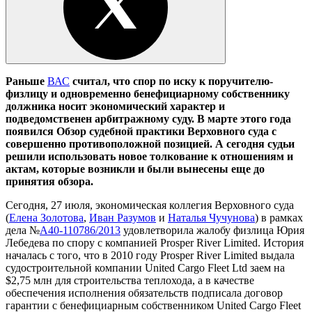
Раньше
ВАС
считал, что спор по иску к поручителю-
физлицу и одновременно бенефициарному собственнику
должника носит экономический характер и
подведомственен арбитражному суду. В марте этого года
появился Обзор судебной практики Верховного суда с
совершенно противоположной позицией. А сегодня
судьи
решили использовать новое толкование к отношениям и
актам, которые возникли и были вынесены еще до
принятия обзора.
Сегодня, 27 июля, экономическая коллегия Верховного суда
(
Елена Золотова
,
Иван Разумов
и
Наталья Чучунова
) в рамках
дела №
А40-110786/2013
удовлетворила жалобу физлица Юрия
Лебедева по спору с компанией Prosper River Limited. История
началась с того, что в 2010 году Prosper River Limited выдала
судостроительной компании United Cargo Fleet Ltd заем на
$2,75 млн для строительства теплохода, а в качестве
обеспечения исполнения обязательств подписала договор
гарантии с бенефициарным собственником United Cargo Fleet