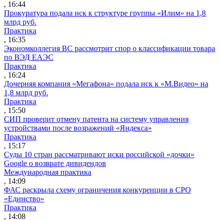
, 16:44
Прокуратура подала иск к структуре группы «Илим» на 1,8
млрд руб.
Практика
, 16:35
Экономколлегия ВС рассмотрит спор о классификации товара
по ВЭД ЕАЭС
Практика
, 16:24
Дочерняя компания «Мегафона» подала иск к «М.Видео» на
1,8 млрд руб.
Практика
, 15:50
СИП проверит отмену патента на систему управления
устройствами после возражений «Яндекса»
Практика
, 15:17
Суды 10 стран рассматривают иски российской «дочки»
Google о возврате дивидендов
Международная практика
, 14:09
ФАС раскрыла схему ограничения конкуренции в СРО
«Единство»
Практика
, 14:08