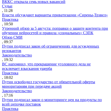
ВККС открыла семь новых вакансий
Судьи
, 11:28
Власти обсуждают варианты приватизации «Сирены-Трэвел»
Практика
, 10:50
Утренний обзор за 5 августа: поправки о защите контента при
обучении нейросетей и правила «социальных» СЗПК
Обзор СМИ
, 09:37
Путин подписал закон об ограничениях для осужденных
релокантов
Законодательство
, 19:32
ВС напомнил, что прекращение уголовного дела не
исключает взыскания ущерба
Практика
, 18:02
Путин освободил государство от обязательной оферты
миноритариям при передаче акций
Законодательство
, 17:16
Путин подписал закон о мониторинге цен на продукты по
всей цепочке поставок
Практика