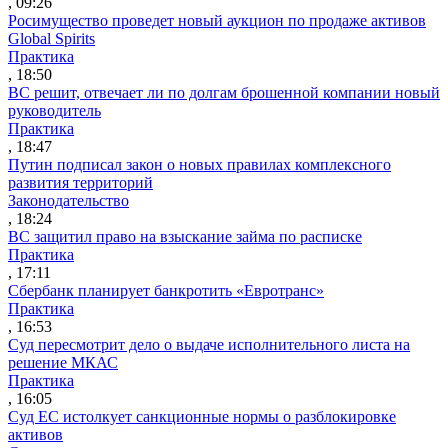
, 09:26
Росимущество проведет новый аукцион по продаже активов
Global Spirits
Практика
, 18:50
ВС решит, отвечает ли по долгам брошенной компании новый
руководитель
Практика
, 18:47
Путин подписал закон о новых правилах комплексного
развития территорий
Законодательство
, 18:24
ВС защитил право на взыскание займа по расписке
Практика
, 17:11
Сбербанк планирует банкротить «Евротранс»
Практика
, 16:53
Суд пересмотрит дело о выдаче исполнительного листа на
решение МКАС
Практика
, 16:05
Суд ЕС истолкует санкционные нормы о разблокировке
активов