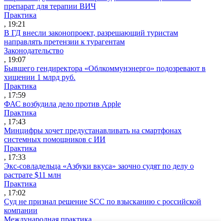
препарат для терапии ВИЧ
Практика
, 19:21
В ГД внесли законопроект, разрешающий туристам
направлять претензии к турагентам
Законодательство
, 19:07
Бывшего гендиректора «Облкоммунэнерго» подозревают в
хищении 1 млрд руб.
Практика
, 17:59
ФАС возбудила дело против Apple
Практика
, 17:43
Минцифры хочет предустанавливать на смартфонах
системных помощников с ИИ
Практика
, 17:33
Экс-совладельца «Азбуки вкуса» заочно судят по делу о
растрате $11 млн
Практика
, 17:02
Суд не признал решение SCC по взысканию с российской
компании
Международная практика