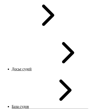
Досье судей
База судов