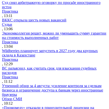
Суд снял арбитражную оговорку по просьбе иностранного
истца
Практика
, 13:11
ВККС открыла шесть новых вакансий
Судьи
, 13:06
Экономколлегия решит, можно ли уменьшить сумму гарантии
на стоимость выполненных работ
Практика
, 13:04
Wildberries планирует запустить в 2027 году два крупных
склада в Казахстане
Практика
, 12:29
ВС разъяснил, как считать срок для взыскания судебных
расходов
Практика
, 11:12
Утренний обзор за 4 августа: усиление контроля за сделкам
бизнеса и ограничение доступа к банкам через иностранные
браузеры
Обзор СМИ
, 10:12
«Промомеду» отказали в принудительной лицензии на