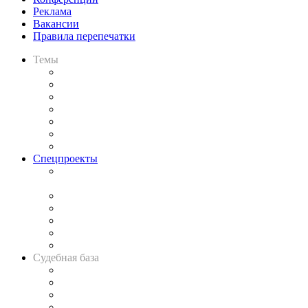
Реклама
Вакансии
Правила перепечатки
Темы
Практика
Законодательство
Процесс
Исследования
Рынок юридических услуг
Юридическое сообщество
Важнейшие правовые темы в прессе
Спецпроекты
Подкаст «В здравом уме
и твёрдой памяти»
Legal Design
Банкротная панорама
Советы для литигаторов
Сговоры на торгах
Авто
Судебная база
Картотека арбитражных дел
Решения арбитражных судов
Календарь рассмотрения арбитражных дел
Досье судей