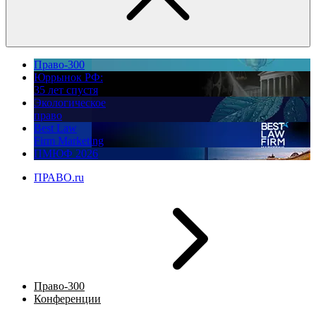
Право-300
Юррынок РФ:
35 лет спустя
Экологическое
право
Best Law
Firm Marketing
ПМЮФ 2026
ПРАВО.ru
Право-300
Конференции