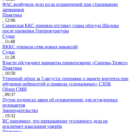
ФАС возбудила дело из-за ограничений при страховании
заемщиков
Практика
, 12:06
Самарская ККС приняла отставку главы облсуда Шилова
после проверки Генпрокуратуры
Судьи
, 11:48
ВККС открыла семь новых вакансий
Судьи
, 11:28
Власти обсуждают варианты приватизации «Сирены-Трэвел»
Практика
, 10:50
Утренний обзор за 5 августа: поправки о защите контента при
обучении нейросетей и правила «социальных» СЗПК
Обзор СМИ
, 09:37
Путин подписал закон об ограничениях для осужденных
релокантов
Законодательство
, 19:32
ВС напомнил, что прекращение уголовного дела не
исключает взыскания ущерба
Практика