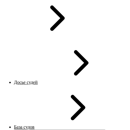
Досье судей
База судов