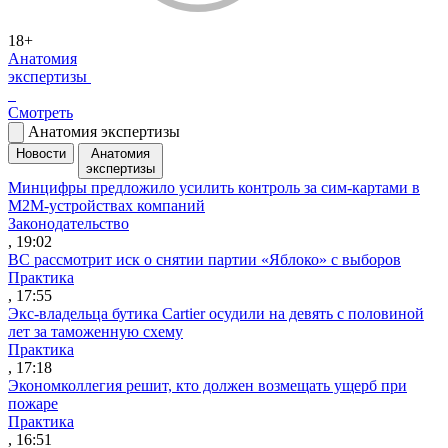
18+
Анатомия
экспертизы
Смотреть
Анатомия экспертизы
Новости
Анатомия
экспертизы
Минцифры предложило усилить контроль за сим-картами в
M2M-устройствах компаний
Законодательство
, 19:02
ВС рассмотрит иск о снятии партии «Яблоко» с выборов
Практика
, 17:55
Экс-владельца бутика Cartier осудили на девять с половиной
лет за таможенную схему
Практика
, 17:18
Экономколлегия решит, кто должен возмещать ущерб при
пожаре
Практика
, 16:51