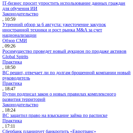
IT-бизнес просит упростить использование данных граждан
для обучения ИИ
Законодательство
, 10:59
Утренний обзор за 6 августа: ужесточение закупок
иностранной техники и рост рынка M&A за счет
национализации
Обзор СМИ
, 09:26
Росимущество проведет новый аукцион по продаже активов
Global Spirits
Практика
, 18:50
ВС решит, отвечает ли по долгам брошенной компании новый
руководитель
Практика
, 18:47
Путин подписал закон о новых правилах комплексного
развития территорий
Законодательство
, 18:24
ВС защитил право на взыскание займа по расписке
Практика
, 17:11
Сбербанк планирует банкротить «Евротранс»