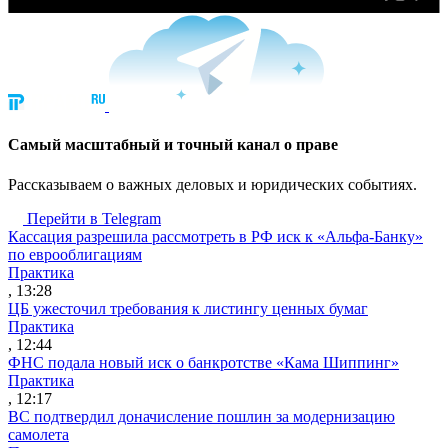
Cамый масштабный и точный канал о праве
Рассказываем о важных деловых и юридических событиях.
Перейти в Telegram
Кассация разрешила рассмотреть в РФ иск к «Альфа-Банку»
по еврооблигациям
Практика
, 13:28
ЦБ ужесточил требования к листингу ценных бумаг
Практика
, 12:44
ФНС подала новый иск о банкротстве «Кама Шиппинг»
Практика
, 12:17
ВС подтвердил доначисление пошлин за модернизацию
самолета