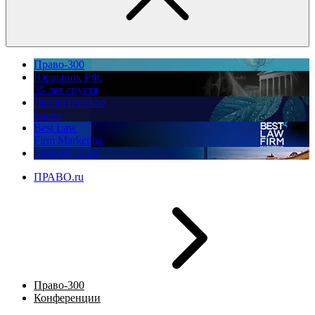
Право-300
Юррынок РФ:
35 лет спустя
Экологическое
право
Best Law
Firm Marketing
ПМЮФ 2026
ПРАВО.ru
Право-300
Конференции