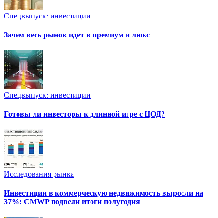
Спецвыпуск: инвестиции
Зачем весь рынок идет в премиум и люкс
Спецвыпуск: инвестиции
Готовы ли инвесторы к длинной игре с ЦОД?
Исследования рынка
Инвестиции в коммерческую недвижимость выросли на
37%: CMWP подвели итоги полугодия