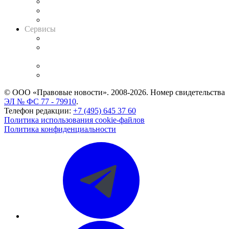
Информация о судах
RSS лента новостей
Вакансии для юристов
Сервисы
Справочно-правовая система
Casebook: мониторинг дел
и компаний
Caselook: поиск и анализ практики
CASE.ONE: управление юридической службой
© ООО «Правовые новости». 2008-2026.
Номер свидетельства
ЭЛ № ФС 77 - 79910
.
Телефон редакции:
+7 (495) 645 37 60
Политика использования cookie-файлов
Политика конфиденциальности