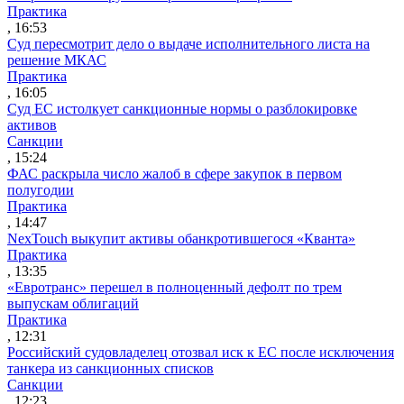
Практика
, 16:53
Суд пересмотрит дело о выдаче исполнительного листа на
решение МКАС
Практика
, 16:05
Суд ЕС истолкует санкционные нормы о разблокировке
активов
Санкции
, 15:24
ФАС раскрыла число жалоб в сфере закупок в первом
полугодии
Практика
, 14:47
NexTouch выкупит активы обанкротившегося «Кванта»
Практика
, 13:35
«Евротранс» перешел в полноценный дефолт по трем
выпускам облигаций
Практика
, 12:31
Российский судовладелец отозвал иск к ЕС после исключения
танкера из санкционных списков
Санкции
, 12:23