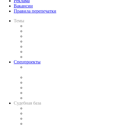
Реклама
Вакансии
Правила перепечатки
Темы
Практика
Законодательство
Процесс
Исследования
Рынок юридических услуг
Юридическое сообщество
Важнейшие правовые темы в прессе
Спецпроекты
Подкаст «В здравом уме
и твёрдой памяти»
Legal Design
Банкротная панорама
Советы для литигаторов
Сговоры на торгах
Авто
Судебная база
Картотека арбитражных дел
Решения арбитражных судов
Календарь рассмотрения арбитражных дел
Досье судей