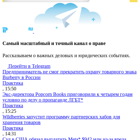
Cамый масштабный и точный канал о праве
Рассказываем о важных деловых и юридических событиях.
Перейти в Telegram
Предприниматель не смог прекратить охрану товарного знака
Burberry в России
Практика
, 15:50
Экс-директора Popcorn Books приговорили к четырем годам
условно по делу о пропаганде ЛГБТ*
Практика
, 15:25
Wildberries запустит программу партнерских хабов для
хранения товаров
Практика
, 14:31
Суд в США обязал выплатить Meta* $942 млн из-за вреда