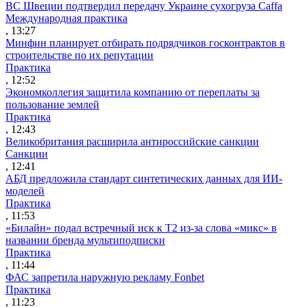
ВС Швеции подтвердил передачу Украине сухогруза Caffa
Международная практика
, 13:27
Минфин планирует отбирать подрядчиков госконтрактов в
строительстве по их репутации
Практика
, 12:52
Экономколлегия защитила компанию от переплаты за
пользование землей
Практика
, 12:43
Великобритания расширила антироссийские санкции
Санкции
, 12:41
АБД предложила стандарт синтетических данных для ИИ-
моделей
Практика
, 11:53
«Билайн» подал встречный иск к Т2 из-за слова «микс» в
названии бренда мультиподписки
Практика
, 11:44
ФАС запретила наружную рекламу Fonbet
Практика
, 11:23