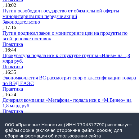
, 18:02
Путин освободил государство от обязательной оферты
миноритариям при передаче акций
Законодательство
, 17:16
Путин подписал закон о мониторинге цен на продукты по
всей цепочке поставок
Практика
, 16:44
Прокуратура подала иск к структуре группы «Илим» на 1,8
млрд руб.
Практика
, 16:35
Экономколлегия ВС рассмотрит спор о классификации товара
по ВЭД ЕАЭС
Практика
, 16:24
Дочерняя компания «Мегафона» подала иск к «М.Видео» на
1,8 млрд руб.
Практика
, 15:50
СИП проверит отмену патента на систему управления
ООО «Правовые Новости» (ИНН 7704317790) использует
устройствами после возражений «Яндекса»
файлы cookie (включая сторонние файлы cookie) для
Практика
сбора информации об использовании сайта