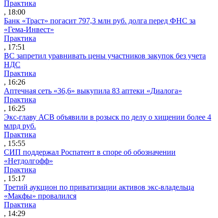
Практика
, 18:00
Банк «Траст» погасит 797,3 млн руб. долга перед ФНС за
«Гема-Инвест»
Практика
, 17:51
ВС запретил уравнивать цены участников закупок без учета
НДС
Практика
, 16:26
Аптечная сеть «36,6» выкупила 83 аптеки «Диалога»
Практика
, 16:25
Экс-главу АСВ объявили в розыск по делу о хищении более 4
млрд руб.
Практика
, 15:55
СИП поддержал Роспатент в споре об обозначении
«Нетдолгофф»
Практика
, 15:17
Третий аукцион по приватизации активов экс-владельца
«Макфы» провалился
Практика
, 14:29