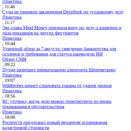
Практика
, 11:46
Суды не приняли заключения DeepSeek по уголовному делу
Практика
, 11:17
Экс-глава Mind Money признала вину по делу о хищении и
дала показания на других фигурантов
Практика
, 10:44
Утренний обзор за 7 августа: смягчение банкротства для
селлеров и требования для статуса нацмодели ИИ
Обзор СМИ
, 09:22
Путин разрешил приватизацию аэропорта Шереметьево
Практика
, 19:07
Wildberries начнет страховать товары от ударов дронов
Практика
, 18:56
ВС уточнил, когда дело можно пересмотреть по вновь
открывшимся обстоятельствам
Практика
, 18:06
Росреестр предложил новый механизм оспаривания
кадастровой стоимости