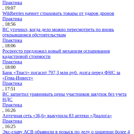
Практика
, 19:07
Wildberries начнет страховать товары от ударов дронов
Практика
, 18:56
ВС уточнил, когда дело можно пересмотреть по вновь
открывшимся обстоятельствам
Практика
, 18:06
Росреестр предложил новый механизм оспаривания
кадастровой стоимости
Практика
, 18:00
Банк «Траст» погасит 797,3 млн руб. долга перед ФНС за
«Гема-Инвест»
Практика
, 17:51
ВС запретил уравнивать цены участников закупок без учета
НДС
Практика
, 16:26
Аптечная сеть «36,6» выкупила 83 аптеки «Диалога»
Практика
, 16:25
Экс-главу АСВ объявили в розыск по делу о хищении более 4