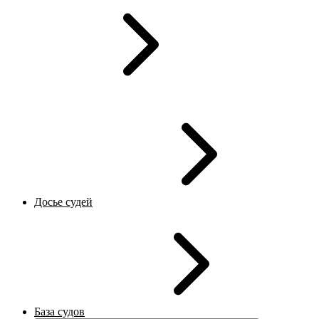
Досье судей
База судов