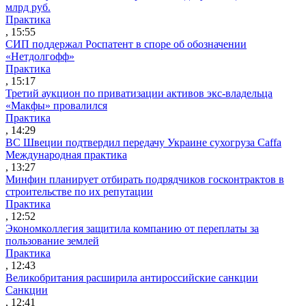
млрд руб.
Практика
, 15:55
СИП поддержал Роспатент в споре об обозначении
«Нетдолгофф»
Практика
, 15:17
Третий аукцион по приватизации активов экс-владельца
«Макфы» провалился
Практика
, 14:29
ВС Швеции подтвердил передачу Украине сухогруза Caffa
Международная практика
, 13:27
Минфин планирует отбирать подрядчиков госконтрактов в
строительстве по их репутации
Практика
, 12:52
Экономколлегия защитила компанию от переплаты за
пользование землей
Практика
, 12:43
Великобритания расширила антироссийские санкции
Санкции
, 12:41