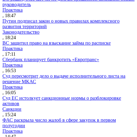
руководитель
Практика
, 18:47
Путин подписал закон о новых правилах комплексного
развития территорий
Законодательство
, 18:24
ВС защитил право на взыскание займа по расписке
Практика
, 17:11
Сбербанк планирует банкротить «Евротранс»
Практика
, 16:53
Суд пересмотрит дело о выдаче исполнительного листа на
решение МКАС
Практика
, 16:05
Суд ЕС истолкует санкционные нормы о разблокировке
активов
Санкции
, 15:24
ФАС раскрыла число жалоб в сфере закупок в первом
полугодии
Практика
, 14:47