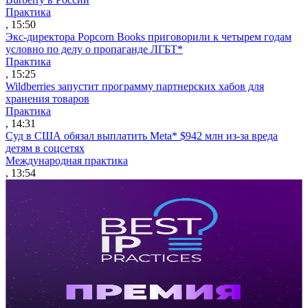
Практика
, 15:50
Экс-директора Popcorn Books приговорили к четырем годам
условно по делу о пропаганде ЛГБТ*
Практика
, 15:25
Wildberries запустит программу партнерских хабов для
хранения товаров
Практика
, 14:31
Суд в США обязал выплатить Meta* $942 млн из-за вреда
детям в соцсетях
Международная практика
, 13:54