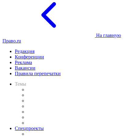
На главную
Право.ru
Редакция
Конференции
Реклама
Вакансии
Правила перепечатки
Темы
Практика
Законодательство
Процесс
Исследования
Рынок юридических услуг
Юридическое сообщество
Важнейшие правовые темы в прессе
Спецпроекты
Подкаст «В здравом уме