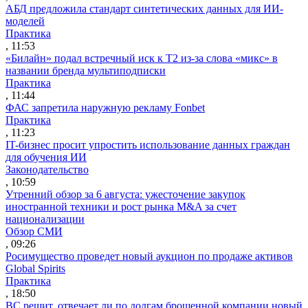
АБД предложила стандарт синтетических данных для ИИ-
моделей
Практика
, 11:53
«Билайн» подал встречный иск к Т2 из-за слова «микс» в
названии бренда мультиподписки
Практика
, 11:44
ФАС запретила наружную рекламу Fonbet
Практика
, 11:23
IT-бизнес просит упростить использование данных граждан
для обучения ИИ
Законодательство
, 10:59
Утренний обзор за 6 августа: ужесточение закупок
иностранной техники и рост рынка M&A за счет
национализации
Обзор СМИ
, 09:26
Росимущество проведет новый аукцион по продаже активов
Global Spirits
Практика
, 18:50
ВС решит, отвечает ли по долгам брошенной компании новый