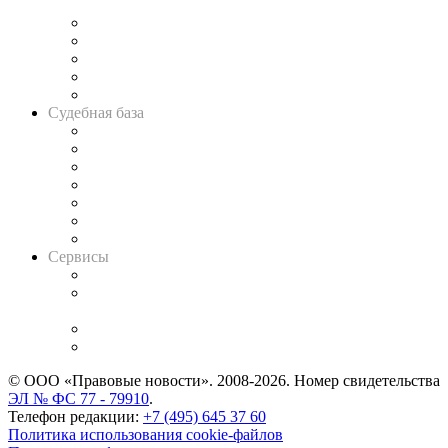
и твёрдой памяти»
Legal Design
Банкротная панорама
Советы для литигаторов
Сговоры на торгах
Авто
Судебная база
Картотека арбитражных дел
Решения арбитражных судов
Календарь рассмотрения арбитражных дел
Досье судей
Информация о судах
RSS лента новостей
Вакансии для юристов
Сервисы
Справочно-правовая система
Casebook: мониторинг дел
и компаний
Caselook: поиск и анализ практики
CASE.ONE: управление юридической службой
© ООО «Правовые новости». 2008-2026.
Номер свидетельства
ЭЛ № ФС 77 - 79910
.
Телефон редакции:
+7 (495) 645 37 60
Политика использования cookie-файлов