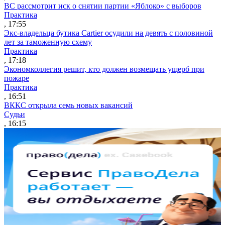
ВС рассмотрит иск о снятии партии «Яблоко» с выборов
Практика
, 17:55
Экс-владельца бутика Cartier осудили на девять с половиной
лет за таможенную схему
Практика
, 17:18
Экономколлегия решит, кто должен возмещать ущерб при
пожаре
Практика
, 16:51
ВККС открыла семь новых вакансий
Судьи
, 16:15