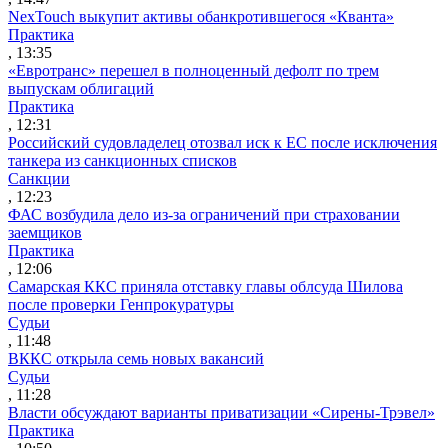
NexTouch выкупит активы обанкротившегося «Кванта»
Практика
, 13:35
«Евротранс» перешел в полноценный дефолт по трем
выпускам облигаций
Практика
, 12:31
Российский судовладелец отозвал иск к ЕС после исключения
танкера из санкционных списков
Санкции
, 12:23
ФАС возбудила дело из-за ограничений при страховании
заемщиков
Практика
, 12:06
Самарская ККС приняла отставку главы облсуда Шилова
после проверки Генпрокуратуры
Судьи
, 11:48
ВККС открыла семь новых вакансий
Судьи
, 11:28
Власти обсуждают варианты приватизации «Сирены-Трэвел»
Практика