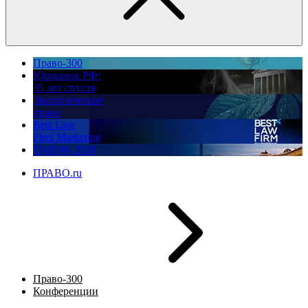
Право-300
Юррынок РФ:
35 лет спустя
Экологическое
право
Best Law
Firm Marketing
ПМЮФ 2026
ПРАВО.ru
Право-300
Конференции