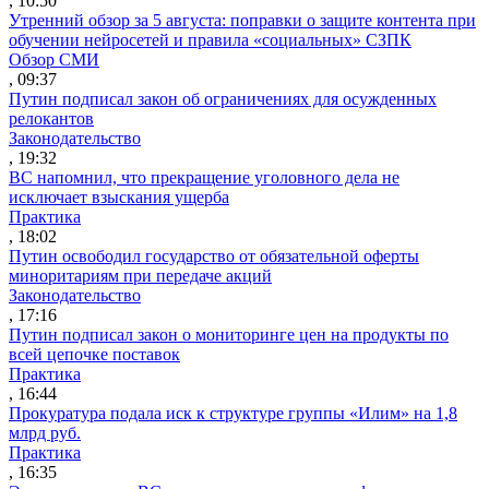
, 10:50
Утренний обзор за 5 августа: поправки о защите контента при
обучении нейросетей и правила «социальных» СЗПК
Обзор СМИ
, 09:37
Путин подписал закон об ограничениях для осужденных
релокантов
Законодательство
, 19:32
ВС напомнил, что прекращение уголовного дела не
исключает взыскания ущерба
Практика
, 18:02
Путин освободил государство от обязательной оферты
миноритариям при передаче акций
Законодательство
, 17:16
Путин подписал закон о мониторинге цен на продукты по
всей цепочке поставок
Практика
, 16:44
Прокуратура подала иск к структуре группы «Илим» на 1,8
млрд руб.
Практика
, 16:35