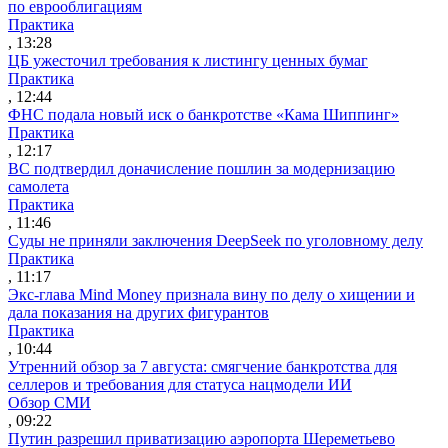
по еврооблигациям
Практика
, 13:28
ЦБ ужесточил требования к листингу ценных бумаг
Практика
, 12:44
ФНС подала новый иск о банкротстве «Кама Шиппинг»
Практика
, 12:17
ВС подтвердил доначисление пошлин за модернизацию
самолета
Практика
, 11:46
Суды не приняли заключения DeepSeek по уголовному делу
Практика
, 11:17
Экс-глава Mind Money признала вину по делу о хищении и
дала показания на других фигурантов
Практика
, 10:44
Утренний обзор за 7 августа: смягчение банкротства для
селлеров и требования для статуса нацмодели ИИ
Обзор СМИ
, 09:22
Путин разрешил приватизацию аэропорта Шереметьево