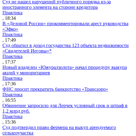
Суд не нашел нарушений публичного порядка из-за
иностранного элемента на стороне кредитора
Практика
, 18:34
В «Деловой России» прокомментировали арест руководства
«Эфко»
Практика
, 17:49
Суд обратил в доход государства 123 объекта недвижимости
«Свидетелей Иеговы»*
Практика
, 17:37
Новый владелец «Южуралзолота» начал процедуру выкупа
акций у миноритариев
Практика
, 17:36
ФНС просит прекратить банкротство «Трансаэро»
Практика
, 16:55
Обвинение запросило для Лерчек условный срок и штраф в
1,2 млрд руб.
Практика
, 15:36
Суд подтвердил право фермера на выкуп арендуемого
сельхозучастка