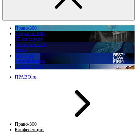
Право-300
Юррынок РФ:
35 лет спустя
Экологическое
право
Best Law
Firm Marketing
ПМЮФ 2026
ПРАВО.ru
Право-300
Конференции