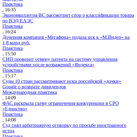
Практика
, 16:35
Экономколлегия ВС рассмотрит спор о классификации товара
по ВЭД ЕАЭС
Практика
, 16:24
Дочерняя компания «Мегафона» подала иск к «М.Видео» на
1,8 млрд руб.
Практика
, 15:50
СИП проверит отмену патента на систему управления
устройствами после возражений «Яндекса»
Практика
, 15:17
Суды 10 стран рассматривают иски российской «дочки»
Google о возврате дивидендов
Международная практика
, 14:09
ФАС раскрыла схему ограничения конкуренции в СРО
«Единство»
Практика
, 14:08
Суд снял арбитражную оговорку по просьбе иностранного
истца
Практика