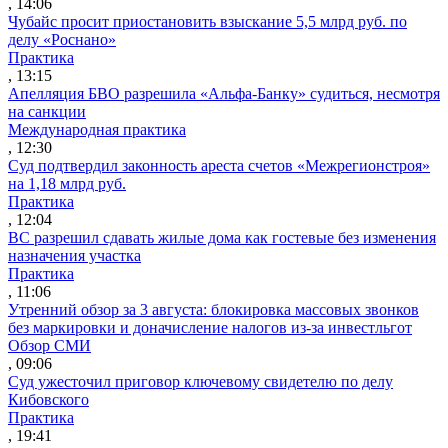
, 14:06
Чубайс просит приостановить взыскание 5,5 млрд руб. по
делу «Роснано»
Практика
, 13:15
Апелляция БВО разрешила «Альфа-Банку» судиться, несмотря
на санкции
Международная практика
, 12:30
Суд подтвердил законность ареста счетов «Межрегионстроя»
на 1,18 млрд руб.
Практика
, 12:04
ВС разрешил сдавать жилые дома как гостевые без изменения
назначения участка
Практика
, 11:06
Утренний обзор за 3 августа: блокировка массовых звонков
без маркировки и доначисление налогов из-за инвестльгот
Обзор СМИ
, 09:06
Суд ужесточил приговор ключевому свидетелю по делу
Кибовского
Практика
, 19:41