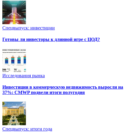
Спецвыпуск: инвестиции
Готовы ли инвесторы к длинной игре с ЦОД?
Исследования рынка
Инвестиции в коммерческую недвижимость выросли на
37%: CMWP подвели итоги полугодия
Спецвыпуск: итоги года