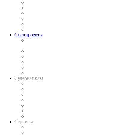
Законодательство
Процесс
Исследования
Рынок юридических услуг
Юридическое сообщество
Важнейшие правовые темы в прессе
Спецпроекты
Подкаст «В здравом уме
и твёрдой памяти»
Legal Design
Банкротная панорама
Советы для литигаторов
Сговоры на торгах
Авто
Судебная база
Картотека арбитражных дел
Решения арбитражных судов
Календарь рассмотрения арбитражных дел
Досье судей
Информация о судах
RSS лента новостей
Вакансии для юристов
Сервисы
Справочно-правовая система
Casebook: мониторинг дел