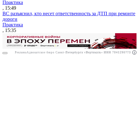
Практика
, 15:49
ВС разъяснил, кто несет ответственность за ДТП при ремонте
дороги
Практика
, 15:35
Реклама
Адвокатское бюро Санкт-Петербурга «Вертикаль» ИНН 7841290773
Реклама
АО"ПРАВО.РУ" ИНН: 7708095468