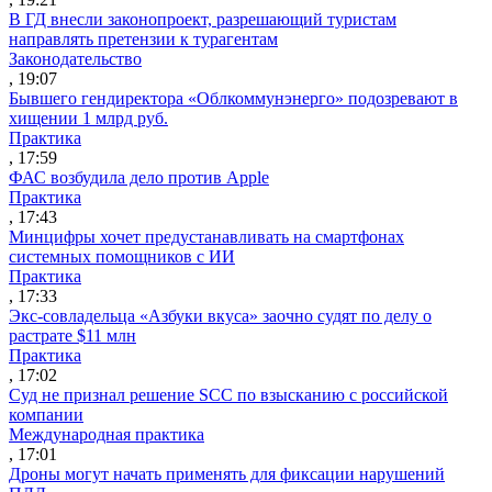
В ГД внесли законопроект, разрешающий туристам
направлять претензии к турагентам
Законодательство
, 19:07
Бывшего гендиректора «Облкоммунэнерго» подозревают в
хищении 1 млрд руб.
Практика
, 17:59
ФАС возбудила дело против Apple
Практика
, 17:43
Минцифры хочет предустанавливать на смартфонах
системных помощников с ИИ
Практика
, 17:33
Экс-совладельца «Азбуки вкуса» заочно судят по делу о
растрате $11 млн
Практика
, 17:02
Суд не признал решение SCC по взысканию с российской
компании
Международная практика
, 17:01
Дроны могут начать применять для фиксации нарушений