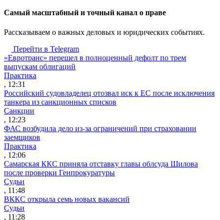
Cамый масштабный и точный канал о праве
Рассказываем о важных деловых и юридических событиях.
Перейти в Telegram
«Евротранс» перешел в полноценный дефолт по трем
выпускам облигаций
Практика
, 12:31
Российский судовладелец отозвал иск к ЕС после исключения
танкера из санкционных списков
Санкции
, 12:23
ФАС возбудила дело из-за ограничений при страховании
заемщиков
Практика
, 12:06
Самарская ККС приняла отставку главы облсуда Шилова
после проверки Генпрокуратуры
Судьи
, 11:48
ВККС открыла семь новых вакансий
Судьи
, 11:28