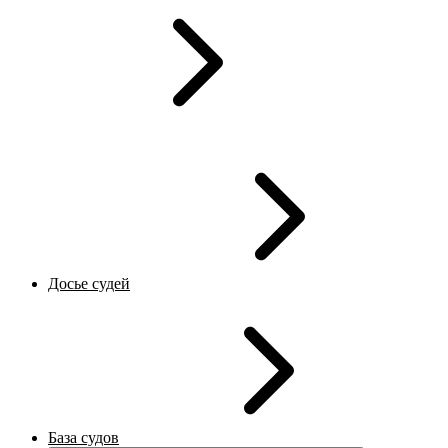
Досье судей
База судов