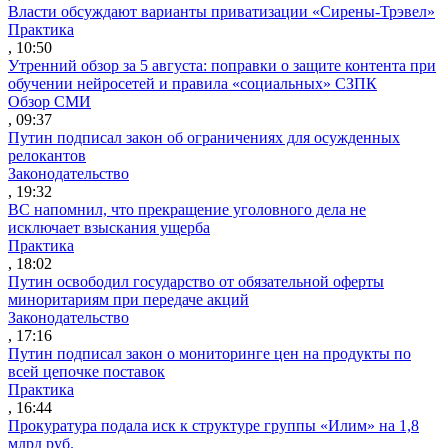
Власти обсуждают варианты приватизации «Сирены-Трэвел»
Практика
, 10:50
Утренний обзор за 5 августа: поправки о защите контента при
обучении нейросетей и правила «социальных» СЗПК
Обзор СМИ
, 09:37
Путин подписал закон об ограничениях для осужденных
релокантов
Законодательство
, 19:32
ВС напомнил, что прекращение уголовного дела не
исключает взыскания ущерба
Практика
, 18:02
Путин освободил государство от обязательной оферты
миноритариям при передаче акций
Законодательство
, 17:16
Путин подписал закон о мониторинге цен на продукты по
всей цепочке поставок
Практика
, 16:44
Прокуратура подала иск к структуре группы «Илим» на 1,8
млрд руб.