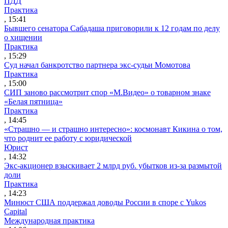
ПДД
Практика
, 15:41
Бывшего сенатора Сабадаша приговорили к 12 годам по делу
о хищении
Практика
, 15:29
Суд начал банкротство партнера экс-судьи Момотова
Практика
, 15:00
СИП заново рассмотрит спор «М.Видео» о товарном знаке
«Белая пятница»
Практика
, 14:45
«Страшно — и страшно интересно»: космонавт Кикина о том,
что роднит ее работу с юридической
Юрист
, 14:32
Экс-акционер взыскивает 2 млрд руб. убытков из-за размытой
доли
Практика
, 14:23
Минюст США поддержал доводы России в споре с Yukos
Capital
Международная практика