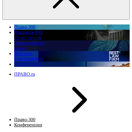
Право-300
Юррынок РФ:
35 лет спустя
Экологическое
право
Best Law
Firm Marketing
ПМЮФ 2026
ПРАВО.ru
Право-300
Конференции