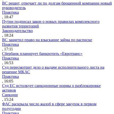
ВС решит, отвечает ли по долгам брошенной компании новый
руководитель
Практика
, 18:47
Путин подписал закон о новых правилах комплексного
развития территорий
Законодательство
, 18:24
ВС защитил право на взыскание займа по расписке
Практика
, 17:11
Сбербанк планирует банкротить «Евротранс»
Практика
, 16:53
Суд пересмотрит дело о выдаче исполнительного листа на
решение МКАС
Практика
, 16:05
Суд ЕС истолкует санкционные нормы о разблокировке
активов
Санкции
, 15:24
ФАС раскрыла число жалоб в сфере закупок в первом
полугодии
Практика