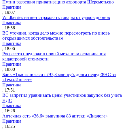
Путин разрешил приватизацию аэропорта Шереметьево
Практика
, 19:07
Wildberries начнет страховать товары от ударов дронов
Практика
, 18:56
ВС уточнил, когда дело можно пересмотреть по вновь
открывшимся обстоятельствам
Практика
, 18:06
Росреестр предложил новый механизм оспаривания
кадастровой стоимости
Практика
, 18:00
Банк «Траст» погасит 797,3 млн руб. долга перед ФНС за
«Гема-Инвест»
Практика
, 17:51
ВС запретил уравнивать цены участников закупок без учета
НДС
Практика
, 16:26
Аптечная сеть «36,6» выкупила 83 аптеки «Диалога»
Практика
, 16:25