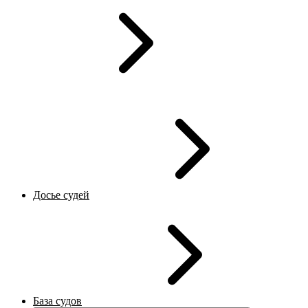
Досье судей
База судов