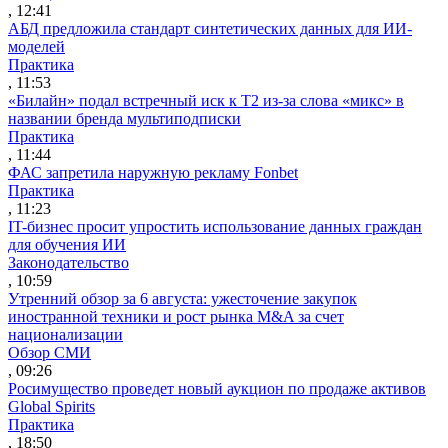
, 12:41
АБД предложила стандарт синтетических данных для ИИ-
моделей
Практика
, 11:53
«Билайн» подал встречный иск к Т2 из-за слова «микс» в
названии бренда мультиподписки
Практика
, 11:44
ФАС запретила наружную рекламу Fonbet
Практика
, 11:23
IT-бизнес просит упростить использование данных граждан
для обучения ИИ
Законодательство
, 10:59
Утренний обзор за 6 августа: ужесточение закупок
иностранной техники и рост рынка M&A за счет
национализации
Обзор СМИ
, 09:26
Росимущество проведет новый аукцион по продаже активов
Global Spirits
Практика
, 18:50