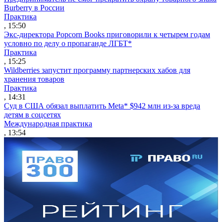
Burberry в России
Практика
, 15:50
Экс-директора Popcorn Books приговорили к четырем годам
условно по делу о пропаганде ЛГБТ*
Практика
, 15:25
Wildberries запустит программу партнерских хабов для
хранения товаров
Практика
, 14:31
Суд в США обязал выплатить Meta* $942 млн из-за вреда
детям в соцсетях
Международная практика
, 13:54