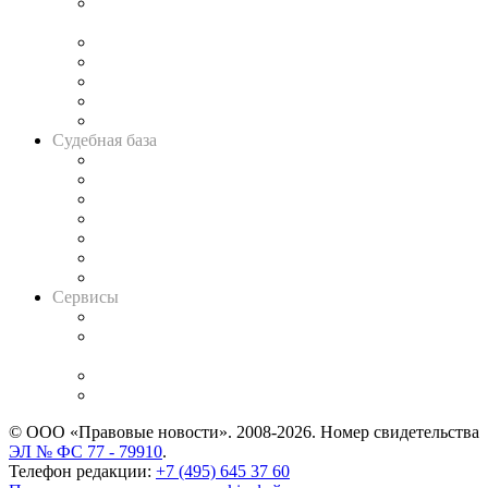
Подкаст «В здравом уме
и твёрдой памяти»
Legal Design
Банкротная панорама
Советы для литигаторов
Сговоры на торгах
Авто
Судебная база
Картотека арбитражных дел
Решения арбитражных судов
Календарь рассмотрения арбитражных дел
Досье судей
Информация о судах
RSS лента новостей
Вакансии для юристов
Сервисы
Справочно-правовая система
Casebook: мониторинг дел
и компаний
Caselook: поиск и анализ практики
CASE.ONE: управление юридической службой
© ООО «Правовые новости». 2008-2026.
Номер свидетельства
ЭЛ № ФС 77 - 79910
.
Телефон редакции:
+7 (495) 645 37 60