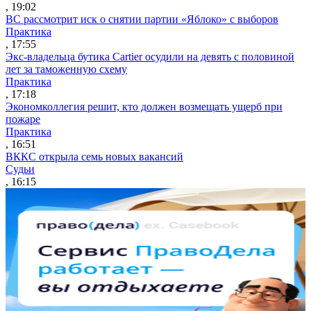
, 19:02
ВС рассмотрит иск о снятии партии «Яблоко» с выборов
Практика
, 17:55
Экс-владельца бутика Cartier осудили на девять с половиной
лет за таможенную схему
Практика
, 17:18
Экономколлегия решит, кто должен возмещать ущерб при
пожаре
Практика
, 16:51
ВККС открыла семь новых вакансий
Судьи
, 16:15