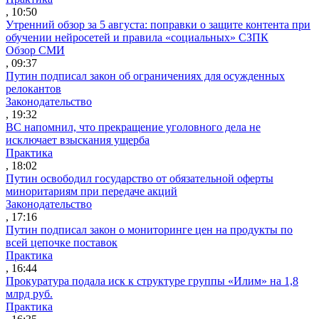
, 10:50
Утренний обзор за 5 августа: поправки о защите контента при
обучении нейросетей и правила «социальных» СЗПК
Обзор СМИ
, 09:37
Путин подписал закон об ограничениях для осужденных
релокантов
Законодательство
, 19:32
ВС напомнил, что прекращение уголовного дела не
исключает взыскания ущерба
Практика
, 18:02
Путин освободил государство от обязательной оферты
миноритариям при передаче акций
Законодательство
, 17:16
Путин подписал закон о мониторинге цен на продукты по
всей цепочке поставок
Практика
, 16:44
Прокуратура подала иск к структуре группы «Илим» на 1,8
млрд руб.
Практика