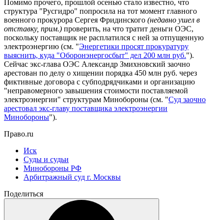
Помимо прочего, прошлой осенью стало известно, что
структура "Русгидро" попросила на тот момент главного
военного прокурора Сергея Фридинского
(недавно ушел в
отставку, прим.)
проверить, на что тратит деньги ОЭС,
поскольку поставщик не расплатился с ней за отпущенную
электроэнергию (см. "
Энергетики просят прокуратуру
выяснить, куда "Оборонэнергосбыт" дел 200 млн руб.
").
Сейчас экс-глава ОЭС Александр Змихновский заочно
арестован по делу о хищении порядка 450 млн руб. через
фиктивные договора с субподрядчиками и организацию
"неправомерного завышения стоимости поставляемой
электроэнергии" структурам Минобороны (см. "
Суд заочно
арестовал экс-главу поставщика электроэнергии
Минобороны
").
Право.ru
Иск
Суды и судьи
Минобороны РФ
Арбитражный суд г. Москвы
Поделиться