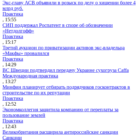
Экс-главу АСВ объявили в розыск по делу о хищении более 4
млрд руб.
Практика
, 15:55
СИП поддержал Роспатент в споре об обозначении
«Нетдолгофф»
Практика
, 15:17
Третий аукцион по приватизации активов экс-владельца
«Макфы» провалился
Практика
, 14:29
ВС Швеции подтвердил передачу Украине сухогруза Caffa
Международная практика
, 13:27
Минфин планирует отбирать подрядчиков госконтрактов в
строительстве по их репутации
Практика
, 12:52
Экономколлегия защитила компанию от переплаты за
пользование землей
Практика
, 12:43
Великобритания расширила антироссийские санкции
Санкции