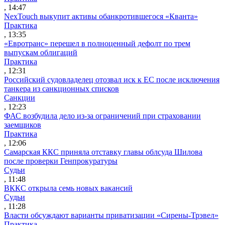
, 14:47
NexTouch выкупит активы обанкротившегося «Кванта»
Практика
, 13:35
«Евротранс» перешел в полноценный дефолт по трем
выпускам облигаций
Практика
, 12:31
Российский судовладелец отозвал иск к ЕС после исключения
танкера из санкционных списков
Санкции
, 12:23
ФАС возбудила дело из-за ограничений при страховании
заемщиков
Практика
, 12:06
Самарская ККС приняла отставку главы облсуда Шилова
после проверки Генпрокуратуры
Судьи
, 11:48
ВККС открыла семь новых вакансий
Судьи
, 11:28
Власти обсуждают варианты приватизации «Сирены-Трэвел»
Практика