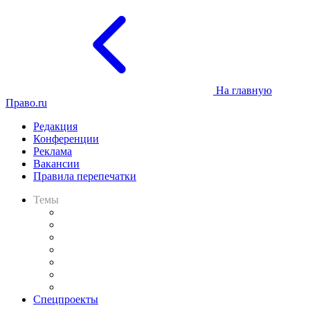
На главную
Право.ru
Редакция
Конференции
Реклама
Вакансии
Правила перепечатки
Темы
Практика
Законодательство
Процесс
Исследования
Рынок юридических услуг
Юридическое сообщество
Важнейшие правовые темы в прессе
Спецпроекты