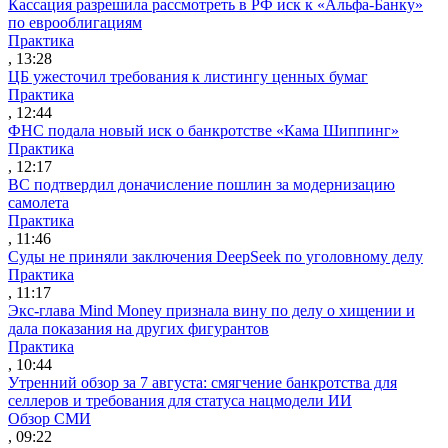
Кассация разрешила рассмотреть в РФ иск к «Альфа-Банку»
по еврооблигациям
Практика
, 13:28
ЦБ ужесточил требования к листингу ценных бумаг
Практика
, 12:44
ФНС подала новый иск о банкротстве «Кама Шиппинг»
Практика
, 12:17
ВС подтвердил доначисление пошлин за модернизацию
самолета
Практика
, 11:46
Суды не приняли заключения DeepSeek по уголовному делу
Практика
, 11:17
Экс-глава Mind Money признала вину по делу о хищении и
дала показания на других фигурантов
Практика
, 10:44
Утренний обзор за 7 августа: смягчение банкротства для
селлеров и требования для статуса нацмодели ИИ
Обзор СМИ
, 09:22