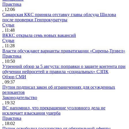
Практика
, 12:06
Самарская ККС приняла отставку главы облсуда Шилова
после проверки Генпрокуратуры
Судьи
, 11:48
ВККС открыла семь новых вакансий
Судьи
, 11:28
Власти обсуждают варианты приватизации «Сирены-Трэвел»
Практика
, 10:50
Утренний обзор за 5 августа: поправки о защите контента при
обучении нейросетей и правила «социальных» СЗПК
Обзор СМИ
, 09:37
Путин подписал закон об ограничениях для осужденных
релокантов
Законодательство
, 19:32
ВС напомнил, что прекращение уголовного дела не
исключает взыскания ущерба
Практика
, 18:02
Путин освободил государство от обязательной оферты