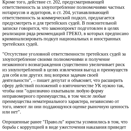
Кроме того, действие ст. 202, предусматривающей
ответственность за злоупотребление полномочиями частных
нотариусов и аудиторов, и ст. 204, устанавливающей
ответственность за коммерческий подкуп, предлагается
предусмотреть и для третейских судей. В пояснительной
записке говорится, что законопроект подготовлен в целях
реализации ряда рекомендаций ГРЕКО, в которых предписано
криминализировать подкуп национальных и иностранных
третейских судей.
"Отсутствие уголовной ответственности третейских судей за
злоупотребление своими полномочиями и получение
незаконного вознаграждения существенно увеличивает риск
из злоупотреблений в целях извлечения выгод и преимуществ
для себя или других лиц вопреки задачам своей
деятельности", – пишет депутат и объясняет, что расширить
сферу действий положений о взяточничестве УК нужно так,
чтобы они "однозначно охватывали любую форму
неправомерного преимущества, в том числе любые
преимущества нематериального характера, независимо от
того, имеют ли они поддающуюся оценке рыночную ценность
или нет".
Опрошенные ранее "Право.ru" юристы усомнились в том, что
борьба с коррупцией в виде ужесточения наказания приведет