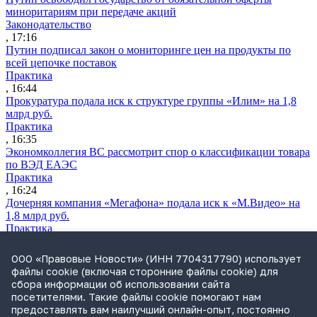
миноритариям при передаче акций
Законодательство
, 17:16
Путин подписал закон о мониторинге цен на продукты по
всей цепочке поставок
Практика
, 16:44
Прокуратура подала иск к структуре группы «Илим» на 1,8
млрд руб.
Практика
, 16:35
Экономколлегия ВС рассмотрит спор о классификации товара
по ВЭД ЕАЭС
Практика
, 16:24
Дочерняя компания «Мегафона» подала иск к «М.Видео» на
1,8 млрд руб.
Практика
, 15:50
СИП проверит отмену патента на систему управления
ООО «Правовые Новости» (ИНН 7704317790) использует
устройствами после возражений «Яндекса»
файлы cookie (включая сторонние файлы cookie) для
Практика
сбора информации об использовании сайта
, 15:17
посетителями. Такие файлы cookie помогают нам
Суды 10 стран рассматривают иски российской «дочки»
предоставлять вам наилучший онлайн-опыт, постоянно