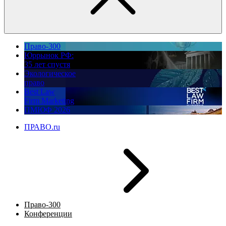
Право-300
Юррынок РФ:
35 лет спустя
Экологическое
право
Best Law
Firm Marketing
ПМЮФ 2026
ПРАВО.ru
Право-300
Конференции