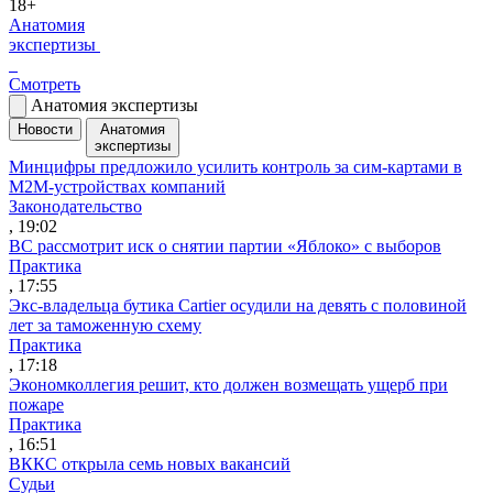
18+
Анатомия
экспертизы
Смотреть
Анатомия экспертизы
Новости
Анатомия
экспертизы
Минцифры предложило усилить контроль за сим-картами в
M2M-устройствах компаний
Законодательство
, 19:02
ВС рассмотрит иск о снятии партии «Яблоко» с выборов
Практика
, 17:55
Экс-владельца бутика Cartier осудили на девять с половиной
лет за таможенную схему
Практика
, 17:18
Экономколлегия решит, кто должен возмещать ущерб при
пожаре
Практика
, 16:51
ВККС открыла семь новых вакансий
Судьи