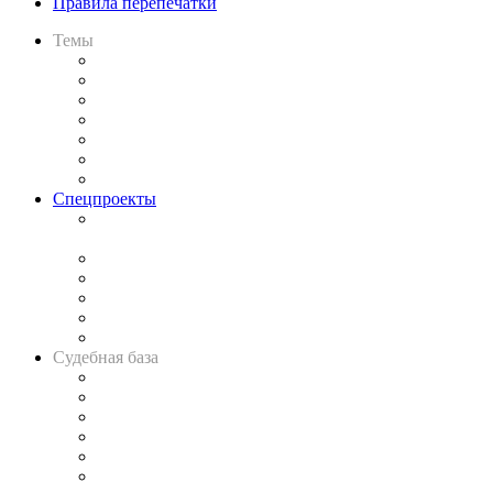
Правила перепечатки
Темы
Практика
Законодательство
Процесс
Исследования
Рынок юридических услуг
Юридическое сообщество
Важнейшие правовые темы в прессе
Спецпроекты
Подкаст «В здравом уме
и твёрдой памяти»
Legal Design
Банкротная панорама
Советы для литигаторов
Сговоры на торгах
Авто
Судебная база
Картотека арбитражных дел
Решения арбитражных судов
Календарь рассмотрения арбитражных дел
Досье судей
Информация о судах
RSS лента новостей