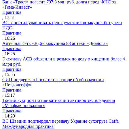
Банк «Траст» погасит 797,3 млн руб. долга перед ФНС за
«Гема-Инвест»
Практика
, 17:51
ВС запретил уравнивать цены участников закупок без учета
НДС
Практика
, 16:26
Аптечная сеть «36,6» выкупила 83 аптеки «Диалога»
Практика
, 16:25
Экс-главу АСВ объявили в розыск по делу о хищении более 4
млрд руб.
Практика
, 15:55
СИП поддержал Роспатент в споре об обозначении
«Нетдолгофф»
Практика
, 15:17
Третий аукцион по приватизации активов экс-владельца
«Макфы» провалился
Практика
, 14:29
ВС Швеции подтвердил передачу Украине сухогруза Caffa
Международная практика