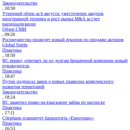
Законодательство
, 10:59
Утренний обзор за 6 августа: ужесточение закупок
иностранной техники и рост рынка M&A за счет
национализации
Обзор СМИ
, 09:26
Росимущество проведет новый аукцион по продаже активов
Global Spirits
Практика
, 18:50
ВС решит, отвечает ли по долгам брошенной компании новый
руководитель
Практика
, 18:47
Путин подписал закон о новых правилах комплексного
развития территорий
Законодательство
, 18:24
ВС защитил право на взыскание займа по расписке
Практика
, 17:11
Сбербанк планирует банкротить «Евротранс»
Практика
, 16:53