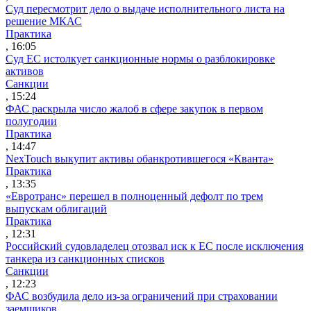
Суд пересмотрит дело о выдаче исполнительного листа на
решение МКАС
Практика
, 16:05
Суд ЕС истолкует санкционные нормы о разблокировке
активов
Санкции
, 15:24
ФАС раскрыла число жалоб в сфере закупок в первом
полугодии
Практика
, 14:47
NexTouch выкупит активы обанкротившегося «Кванта»
Практика
, 13:35
«Евротранс» перешел в полноценный дефолт по трем
выпускам облигаций
Практика
, 12:31
Российский судовладелец отозвал иск к ЕС после исключения
танкера из санкционных списков
Санкции
, 12:23
ФАС возбудила дело из-за ограничений при страховании
заемщиков