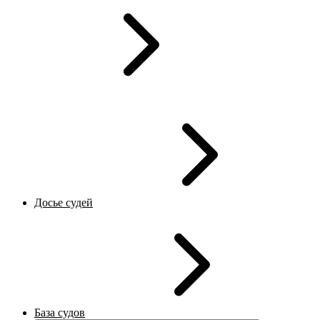
Досье судей
База судов