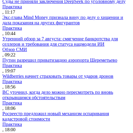
Суды не приняли заключения DeepSeek по уголовному делу
Практика
, 11:17
Экс-глава Mind Money признала вину по делу о хищении и
дала показания на других фигурантов
Практика
, 10:44
Утренний обзор за 7 августа: смягчение банкротства для
селлеров и требования для статуса нацмодели ИИ
Обзор СМИ
, 09:22
Путин разрешил приватизацию аэропорта Шереметьево
Практика
, 19:07
Wildberries начнет страховать товары от ударов дронов
Практика
, 18:56
ВС уточнил, когда дело можно пересмотреть по вновь
открывшимся обстоятельствам
Практика
, 18:06
Росреестр предложил новый механизм оспаривания
кадастровой стоимости
Практика
, 18:00