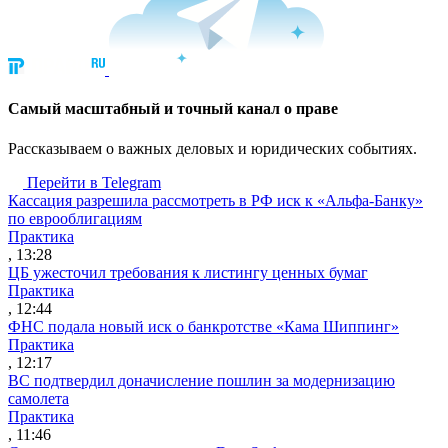
Cамый масштабный и точный канал о праве
Рассказываем о важных деловых и юридических событиях.
Перейти в Telegram
Кассация разрешила рассмотреть в РФ иск к «Альфа-Банку»
по еврооблигациям
Практика
, 13:28
ЦБ ужесточил требования к листингу ценных бумаг
Практика
, 12:44
ФНС подала новый иск о банкротстве «Кама Шиппинг»
Практика
, 12:17
ВС подтвердил доначисление пошлин за модернизацию
самолета
Практика
, 11:46