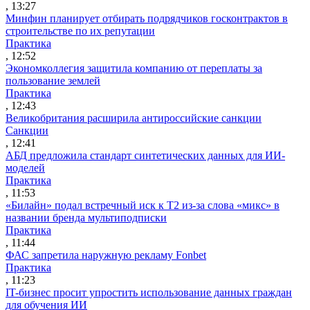
, 13:27
Минфин планирует отбирать подрядчиков госконтрактов в
строительстве по их репутации
Практика
, 12:52
Экономколлегия защитила компанию от переплаты за
пользование землей
Практика
, 12:43
Великобритания расширила антироссийские санкции
Санкции
, 12:41
АБД предложила стандарт синтетических данных для ИИ-
моделей
Практика
, 11:53
«Билайн» подал встречный иск к Т2 из-за слова «микс» в
названии бренда мультиподписки
Практика
, 11:44
ФАС запретила наружную рекламу Fonbet
Практика
, 11:23
IT-бизнес просит упростить использование данных граждан
для обучения ИИ