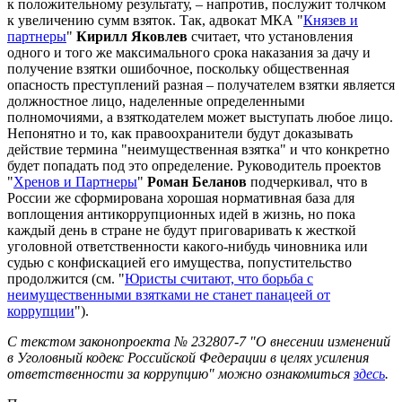
к положительному результату, – напротив, послужит толчком
к увеличению сумм взяток. Так, адвокат МКА "
Князев и
партнеры
"
Кирилл Яковлев
считает, что установления
одного и того же максимального срока наказания за дачу и
получение взятки ошибочное, поскольку общественная
опасность преступлений разная – получателем взятки является
должностное лицо, наделенные определенными
полномочиями, а взяткодателем может выступать любое лицо.
Непонятно и то, как правоохранители будут доказывать
действие термина "неимущественная взятка" и что конкретно
будет попадать под это определение. Руководитель проектов
"
Хренов и Партнеры
"
Роман Беланов
подчеркивал, что в
России же сформирована хорошая нормативная база для
воплощения антикоррупционных идей в жизнь, но пока
каждый день в стране не будут приговаривать к жесткой
уголовной ответственности какого-нибудь чиновника или
судью с конфискацией его имущества, попустительство
продолжится (см. "
Юристы считают, что борьба с
неимущественными взятками не станет панацеей от
коррупции
").
С текстом законопроекта № 232807-7 "О внесении изменений
в Уголовный кодекс Российской Федерации в целях усиления
ответственности за коррупцию" можно ознакомиться
здесь
.