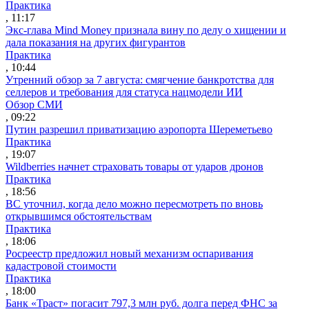
Практика
, 11:17
Экс-глава Mind Money признала вину по делу о хищении и
дала показания на других фигурантов
Практика
, 10:44
Утренний обзор за 7 августа: смягчение банкротства для
селлеров и требования для статуса нацмодели ИИ
Обзор СМИ
, 09:22
Путин разрешил приватизацию аэропорта Шереметьево
Практика
, 19:07
Wildberries начнет страховать товары от ударов дронов
Практика
, 18:56
ВС уточнил, когда дело можно пересмотреть по вновь
открывшимся обстоятельствам
Практика
, 18:06
Росреестр предложил новый механизм оспаривания
кадастровой стоимости
Практика
, 18:00
Банк «Траст» погасит 797,3 млн руб. долга перед ФНС за