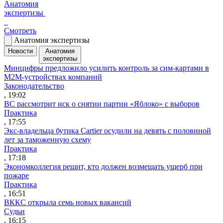
Анатомия
экспертизы
Смотреть
Анатомия экспертизы
Новости
Анатомия
экспертизы
Минцифры предложило усилить контроль за сим-картами в
M2M-устройствах компаний
Законодательство
, 19:02
ВС рассмотрит иск о снятии партии «Яблоко» с выборов
Практика
, 17:55
Экс-владельца бутика Cartier осудили на девять с половиной
лет за таможенную схему
Практика
, 17:18
Экономколлегия решит, кто должен возмещать ущерб при
пожаре
Практика
, 16:51
ВККС открыла семь новых вакансий
Судьи
, 16:15