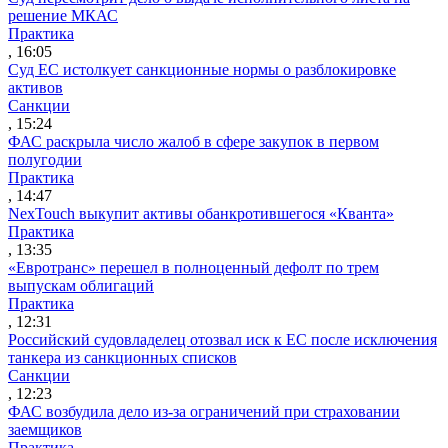
решение МКАС
Практика
, 16:05
Суд ЕС истолкует санкционные нормы о разблокировке
активов
Санкции
, 15:24
ФАС раскрыла число жалоб в сфере закупок в первом
полугодии
Практика
, 14:47
NexTouch выкупит активы обанкротившегося «Кванта»
Практика
, 13:35
«Евротранс» перешел в полноценный дефолт по трем
выпускам облигаций
Практика
, 12:31
Российский судовладелец отозвал иск к ЕС после исключения
танкера из санкционных списков
Санкции
, 12:23
ФАС возбудила дело из-за ограничений при страховании
заемщиков
Практика