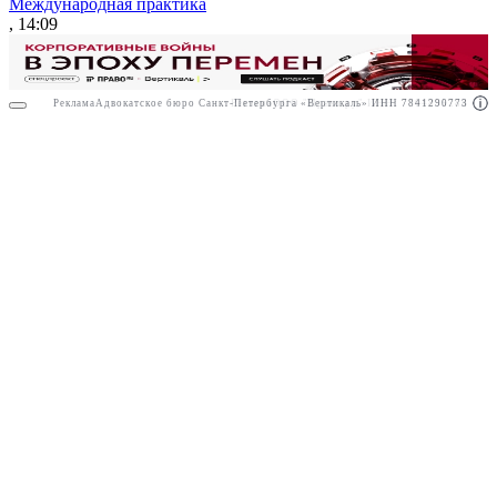
Международная практика
, 14:09
Реклама
Адвокатское бюро Санкт-Петербурга «Вертикаль» ИНН 7841290773
Реклама
ООО "Право.ру" ИНН: 7704835288