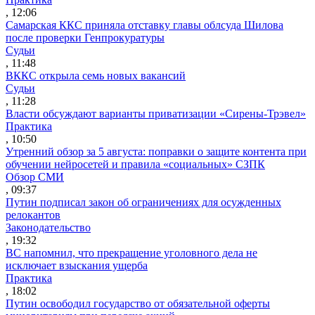
, 12:06
Самарская ККС приняла отставку главы облсуда Шилова
после проверки Генпрокуратуры
Судьи
, 11:48
ВККС открыла семь новых вакансий
Судьи
, 11:28
Власти обсуждают варианты приватизации «Сирены-Трэвел»
Практика
, 10:50
Утренний обзор за 5 августа: поправки о защите контента при
обучении нейросетей и правила «социальных» СЗПК
Обзор СМИ
, 09:37
Путин подписал закон об ограничениях для осужденных
релокантов
Законодательство
, 19:32
ВС напомнил, что прекращение уголовного дела не
исключает взыскания ущерба
Практика
, 18:02
Путин освободил государство от обязательной оферты