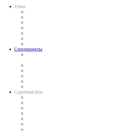
Темы
Практика
Законодательство
Процесс
Исследования
Рынок юридических услуг
Юридическое сообщество
Важнейшие правовые темы в прессе
Спецпроекты
Подкаст «В здравом уме
и твёрдой памяти»
Legal Design
Банкротная панорама
Советы для литигаторов
Сговоры на торгах
Авто
Судебная база
Картотека арбитражных дел
Решения арбитражных судов
Календарь рассмотрения арбитражных дел
Досье судей
Информация о судах
RSS лента новостей
Вакансии для юристов