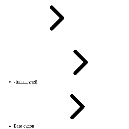
Досье судей
База судов