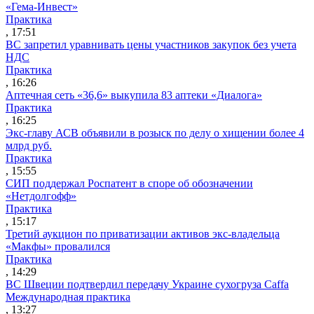
«Гема-Инвест»
Практика
, 17:51
ВС запретил уравнивать цены участников закупок без учета
НДС
Практика
, 16:26
Аптечная сеть «36,6» выкупила 83 аптеки «Диалога»
Практика
, 16:25
Экс-главу АСВ объявили в розыск по делу о хищении более 4
млрд руб.
Практика
, 15:55
СИП поддержал Роспатент в споре об обозначении
«Нетдолгофф»
Практика
, 15:17
Третий аукцион по приватизации активов экс-владельца
«Макфы» провалился
Практика
, 14:29
ВС Швеции подтвердил передачу Украине сухогруза Caffa
Международная практика
, 13:27