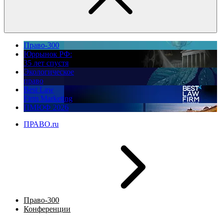
Право-300
Юррынок РФ:
35 лет спустя
Экологическое
право
Best Law
Firm Marketing
ПМЮФ 2026
ПРАВО.ru
Право-300
Конференции