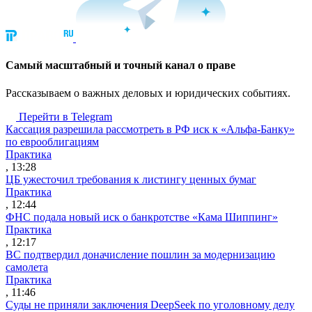
Cамый масштабный и точный канал о праве
Рассказываем о важных деловых и юридических событиях.
Перейти в Telegram
Кассация разрешила рассмотреть в РФ иск к «Альфа-Банку»
по еврооблигациям
Практика
, 13:28
ЦБ ужесточил требования к листингу ценных бумаг
Практика
, 12:44
ФНС подала новый иск о банкротстве «Кама Шиппинг»
Практика
, 12:17
ВС подтвердил доначисление пошлин за модернизацию
самолета
Практика
, 11:46
Суды не приняли заключения DeepSeek по уголовному делу