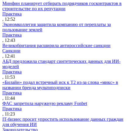
Минфин планирует отбирать подрядчиков госконтрактов в
строительстве по их репутации
Практика
, 12:52
Экономколлегия защитила компанию от переплаты за
пользование землей
Практика
, 12:43
Великобритания расширила антироссийские санкции
Санкции
, 12:41
АБД предложила стандарт синтетических данных для ИИ-
моделей
Практика
, 11:53
«Билайн» подал встречный иск к Т2 из-за слова «микс» в
названии бренда мультиподписки
Практика
, 11:44
ФАС запретила наружную рекламу Fonbet
Практика
, 11:23
IT-бизнес просит упростить использование данных граждан
для обучения ИИ
Законодательство