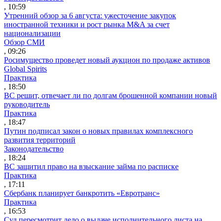
, 10:59
Утренний обзор за 6 августа: ужесточение закупок
иностранной техники и рост рынка M&A за счет
национализации
Обзор СМИ
, 09:26
Росимущество проведет новый аукцион по продаже активов
Global Spirits
Практика
, 18:50
ВС решит, отвечает ли по долгам брошенной компании новый
руководитель
Практика
, 18:47
Путин подписал закон о новых правилах комплексного
развития территорий
Законодательство
, 18:24
ВС защитил право на взыскание займа по расписке
Практика
, 17:11
Сбербанк планирует банкротить «Евротранс»
Практика
, 16:53
Суд пересмотрит дело о выдаче исполнительного листа на