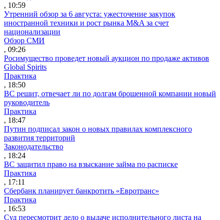
, 10:59
Утренний обзор за 6 августа: ужесточение закупок
иностранной техники и рост рынка M&A за счет
национализации
Обзор СМИ
, 09:26
Росимущество проведет новый аукцион по продаже активов
Global Spirits
Практика
, 18:50
ВС решит, отвечает ли по долгам брошенной компании новый
руководитель
Практика
, 18:47
Путин подписал закон о новых правилах комплексного
развития территорий
Законодательство
, 18:24
ВС защитил право на взыскание займа по расписке
Практика
, 17:11
Сбербанк планирует банкротить «Евротранс»
Практика
, 16:53
Суд пересмотрит дело о выдаче исполнительного листа на