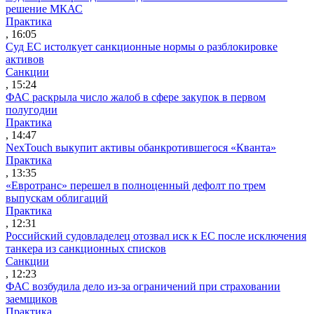
решение МКАС
Практика
, 16:05
Суд ЕС истолкует санкционные нормы о разблокировке
активов
Санкции
, 15:24
ФАС раскрыла число жалоб в сфере закупок в первом
полугодии
Практика
, 14:47
NexTouch выкупит активы обанкротившегося «Кванта»
Практика
, 13:35
«Евротранс» перешел в полноценный дефолт по трем
выпускам облигаций
Практика
, 12:31
Российский судовладелец отозвал иск к ЕС после исключения
танкера из санкционных списков
Санкции
, 12:23
ФАС возбудила дело из-за ограничений при страховании
заемщиков
Практика