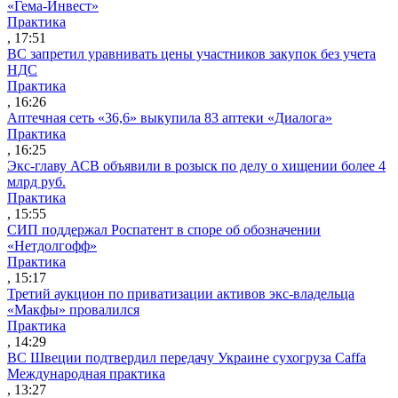
«Гема-Инвест»
Практика
, 17:51
ВС запретил уравнивать цены участников закупок без учета
НДС
Практика
, 16:26
Аптечная сеть «36,6» выкупила 83 аптеки «Диалога»
Практика
, 16:25
Экс-главу АСВ объявили в розыск по делу о хищении более 4
млрд руб.
Практика
, 15:55
СИП поддержал Роспатент в споре об обозначении
«Нетдолгофф»
Практика
, 15:17
Третий аукцион по приватизации активов экс-владельца
«Макфы» провалился
Практика
, 14:29
ВС Швеции подтвердил передачу Украине сухогруза Caffa
Международная практика
, 13:27