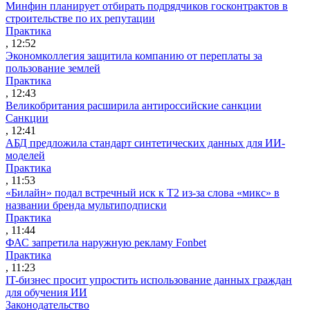
Минфин планирует отбирать подрядчиков госконтрактов в
строительстве по их репутации
Практика
, 12:52
Экономколлегия защитила компанию от переплаты за
пользование землей
Практика
, 12:43
Великобритания расширила антироссийские санкции
Санкции
, 12:41
АБД предложила стандарт синтетических данных для ИИ-
моделей
Практика
, 11:53
«Билайн» подал встречный иск к Т2 из-за слова «микс» в
названии бренда мультиподписки
Практика
, 11:44
ФАС запретила наружную рекламу Fonbet
Практика
, 11:23
IT-бизнес просит упростить использование данных граждан
для обучения ИИ
Законодательство