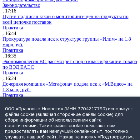
Законодательство
, 17:16
Путин подписал закон о мониторинге цен на продукты по
всей цепочке поставок
Практика
, 16:44
Прокуратура подала иск к структуре группы «Илим» на 1,8
млрд руб.
Практика
, 16:35
Экономколлегия ВС рассмотрит спор о классификации товара
по ВЭД ЕАЭС
Практика
, 16:24
Дочерняя компания «Мегафона» подала иск к «М.Видео» на
1,8 млрд руб.
Практика
, 15:50
СИП проверит отмену патента на систему управления
ООО «Правовые Новости» (ИНН 7704317790) использует
устройствами после возражений «Яндекса»
файлы cookie (включая сторонние файлы cookie) для
Практика
сбора информации об использовании сайта
, 15:17
посетителями. Такие файлы cookie помогают нам
Суды 10 стран рассматривают иски российской «дочки»
предоставлять вам наилучший онлайн-опыт, постоянно
Google о возврате дивидендов
улучшать наш веб-сайт. Нажав на кнопку «Подтвердить»,