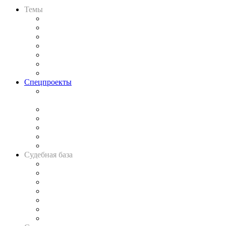
Темы
Практика
Законодательство
Процесс
Исследования
Рынок юридических услуг
Юридическое сообщество
Важнейшие правовые темы в прессе
Спецпроекты
Подкаст «В здравом уме
и твёрдой памяти»
Legal Design
Банкротная панорама
Советы для литигаторов
Сговоры на торгах
Авто
Судебная база
Картотека арбитражных дел
Решения арбитражных судов
Календарь рассмотрения арбитражных дел
Досье судей
Информация о судах
RSS лента новостей
Вакансии для юристов