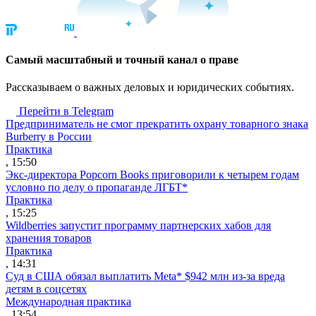
Cамый масштабный и точный канал о праве
Рассказываем о важных деловых и юридических событиях.
Перейти в Telegram
Предприниматель не смог прекратить охрану товарного знака
Burberry в России
Практика
, 15:50
Экс-директора Popcorn Books приговорили к четырем годам
условно по делу о пропаганде ЛГБТ*
Практика
, 15:25
Wildberries запустит программу партнерских хабов для
хранения товаров
Практика
, 14:31
Суд в США обязал выплатить Meta* $942 млн из-за вреда
детям в соцсетях
Международная практика
, 13:54