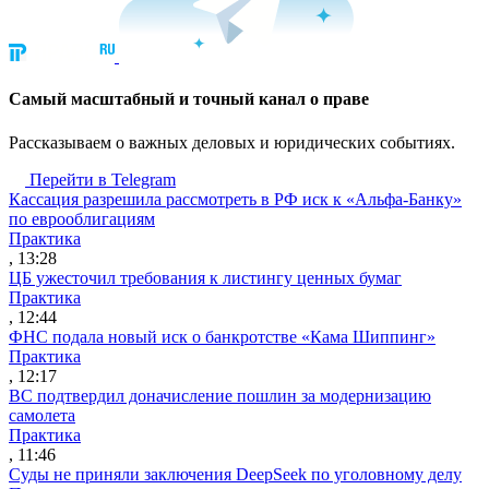
Cамый масштабный и точный канал о праве
Рассказываем о важных деловых и юридических событиях.
Перейти в Telegram
Кассация разрешила рассмотреть в РФ иск к «Альфа-Банку»
по еврооблигациям
Практика
, 13:28
ЦБ ужесточил требования к листингу ценных бумаг
Практика
, 12:44
ФНС подала новый иск о банкротстве «Кама Шиппинг»
Практика
, 12:17
ВС подтвердил доначисление пошлин за модернизацию
самолета
Практика
, 11:46
Суды не приняли заключения DeepSeek по уголовному делу