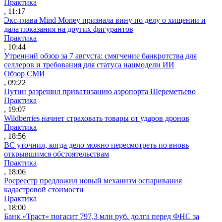
Практика
, 11:17
Экс-глава Mind Money признала вину по делу о хищении и
дала показания на других фигурантов
Практика
, 10:44
Утренний обзор за 7 августа: смягчение банкротства для
селлеров и требования для статуса нацмодели ИИ
Обзор СМИ
, 09:22
Путин разрешил приватизацию аэропорта Шереметьево
Практика
, 19:07
Wildberries начнет страховать товары от ударов дронов
Практика
, 18:56
ВС уточнил, когда дело можно пересмотреть по вновь
открывшимся обстоятельствам
Практика
, 18:06
Росреестр предложил новый механизм оспаривания
кадастровой стоимости
Практика
, 18:00
Банк «Траст» погасит 797,3 млн руб. долга перед ФНС за