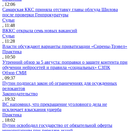
, 12:06
Самарская ККС приняла отставку главы облсуда Шилова
после проверки Генпрокуратуры
Судьи
, 11:48
ВККС открыла семь новых вакансий
Судьи
, 11:28
Власти обсуждают варианты приватизации «Сирены-Трэвел»
Практика
, 10:50
Утренний обзор за 5 августа: поправки о защите контента при
обучении нейросетей и правила «социальных» СЗПК
Обзор СМИ
, 09:37
Путин подписал закон об ограничениях для осужденных
релокантов
Законодательство
, 19:32
ВС напомнил, что прекращение уголовного дела не
исключает взыскания ущерба
Практика
, 18:02
Путин освободил государство от обязательной оферты
миноритариям при передаче акций