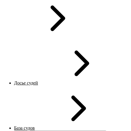
Досье судей
База судов