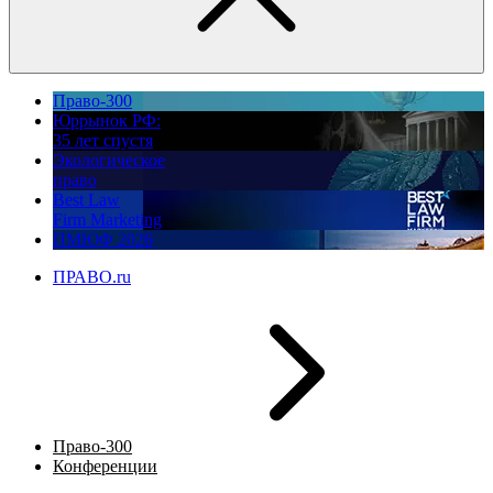
Право-300
Юррынок РФ:
35 лет спустя
Экологическое
право
Best Law
Firm Marketing
ПМЮФ 2026
ПРАВО.ru
Право-300
Конференции