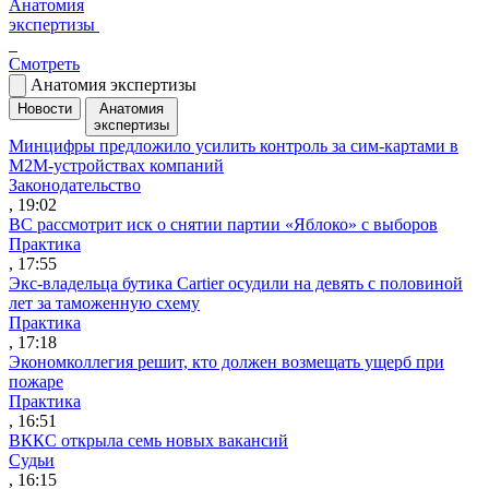
Анатомия
экспертизы
Смотреть
Анатомия экспертизы
Новости
Анатомия
экспертизы
Минцифры предложило усилить контроль за сим-картами в
M2M-устройствах компаний
Законодательство
, 19:02
ВС рассмотрит иск о снятии партии «Яблоко» с выборов
Практика
, 17:55
Экс-владельца бутика Cartier осудили на девять с половиной
лет за таможенную схему
Практика
, 17:18
Экономколлегия решит, кто должен возмещать ущерб при
пожаре
Практика
, 16:51
ВККС открыла семь новых вакансий
Судьи
, 16:15