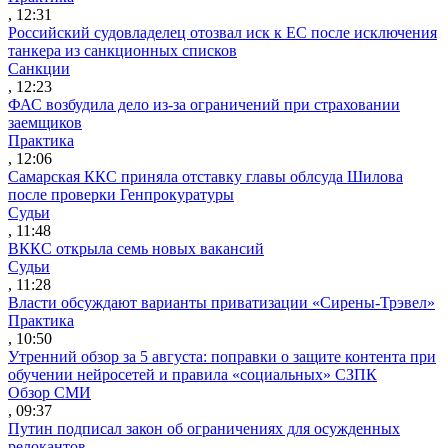
, 12:31
Российский судовладелец отозвал иск к ЕС после исключения
танкера из санкционных списков
Санкции
, 12:23
ФАС возбудила дело из-за ограничений при страховании
заемщиков
Практика
, 12:06
Самарская ККС приняла отставку главы облсуда Шилова
после проверки Генпрокуратуры
Судьи
, 11:48
ВККС открыла семь новых вакансий
Судьи
, 11:28
Власти обсуждают варианты приватизации «Сирены-Трэвел»
Практика
, 10:50
Утренний обзор за 5 августа: поправки о защите контента при
обучении нейросетей и правила «социальных» СЗПК
Обзор СМИ
, 09:37
Путин подписал закон об ограничениях для осужденных
релокантов