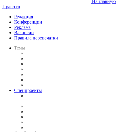
На главную
Право.ru
Редакция
Конференции
Реклама
Вакансии
Правила перепечатки
Темы
Практика
Законодательство
Процесс
Исследования
Рынок юридических услуг
Юридическое сообщество
Важнейшие правовые темы в прессе
Спецпроекты
Подкаст «В здравом уме
и твёрдой памяти»
Legal Design
Банкротная панорама
Советы для литигаторов
Сговоры на торгах
Авто