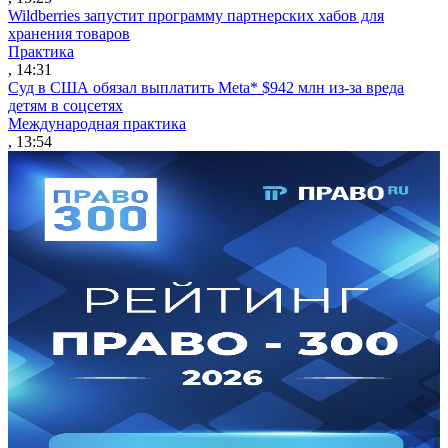
Wildberries запустит программу партнерских хабов для
хранения товаров
Практика
, 14:31
Суд в США обязал выплатить Meta* $942 млн из-за вреда
детям в соцсетях
Международная практика
, 13:54