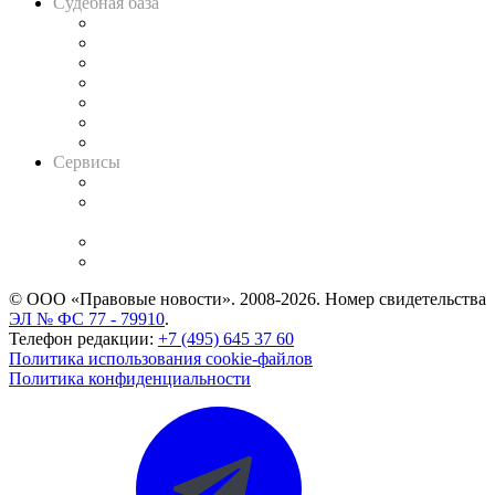
Судебная база
Картотека арбитражных дел
Решения арбитражных судов
Календарь рассмотрения арбитражных дел
Досье судей
Информация о судах
RSS лента новостей
Вакансии для юристов
Сервисы
Справочно-правовая система
Casebook: мониторинг дел
и компаний
Caselook: поиск и анализ практики
CASE.ONE: управление юридической службой
© ООО «Правовые новости». 2008-2026.
Номер свидетельства
ЭЛ № ФС 77 - 79910
.
Телефон редакции:
+7 (495) 645 37 60
Политика использования cookie-файлов
Политика конфиденциальности