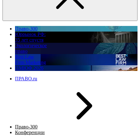
Право-300
Юррынок РФ:
35 лет спустя
Экологическое
право
Best Law
Firm Marketing
ПМЮФ 2026
ПРАВО.ru
Право-300
Конференции