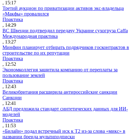
, 15:17
Третий аукцион по приватизации активов экс-владельца
«Макфы» провалился
Практика
, 14:29
ВС Швеции подтвердил передачу Украине сухогруза Caffa
Международная практика
, 13:27
Минфин планирует отбирать подрядчиков госконтрактов в
строительстве по их репутации
Практика
, 12:52
Экономколлегия защитила компанию от переплаты за
пользование землей
Практика
, 12:43
Великобритания расширила антироссийские санкции
Санкции
, 12:41
АБД предложила стандарт синтетических данных для ИИ-
моделей
Практика
, 11:53
«Билайн» подал встречный иск к Т2 из-за слова «микс» в
названии бренда мультиподписки