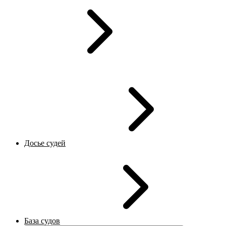
Досье судей
База судов