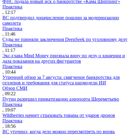
ФНС подала новый иск о банкротстве «Кама Шиппинг»
Практика
, 12:17
ВС подтвердил доначисление пошлин за модернизацию
самолета
Практика
, 11:46
Суды не приняли заключения DeepSeek по уголовному делу
Практика
, 11:17
Экс-глава Mind Money признала вину по делу о хищении и
дала показания на других фигурантов
Практика
, 10:44
Утренний обзор за 7 августа: смягчение банкротства для
селлеров и требования для статуса нацмодели ИИ
Обзор СМИ
, 09:22
Путин разрешил приватизацию аэропорта Шереметьево
Практика
, 19:07
Wildberries начнет страховать товары от ударов дронов
Практика
, 18:56
ВС уточнил, когда дело можно пересмотреть по вновь