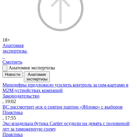
18+
Анатомия
экспертизы
Смотреть
Анатомия экспертизы
Новости
Анатомия
экспертизы
Минцифры предложило усилить контроль за сим-картами в
M2M-устройствах компаний
Законодательство
, 19:02
ВС рассмотрит иск о снятии партии «Яблоко» с выборов
Практика
, 17:55
Экс-владельца бутика Cartier осудили на девять с половиной
лет за таможенную схему
Практика