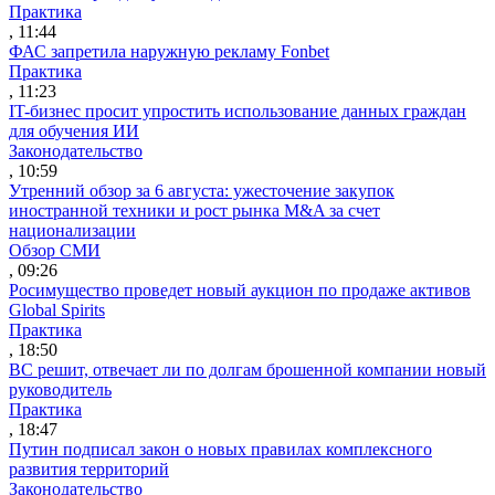
Практика
, 11:44
ФАС запретила наружную рекламу Fonbet
Практика
, 11:23
IT-бизнес просит упростить использование данных граждан
для обучения ИИ
Законодательство
, 10:59
Утренний обзор за 6 августа: ужесточение закупок
иностранной техники и рост рынка M&A за счет
национализации
Обзор СМИ
, 09:26
Росимущество проведет новый аукцион по продаже активов
Global Spirits
Практика
, 18:50
ВС решит, отвечает ли по долгам брошенной компании новый
руководитель
Практика
, 18:47
Путин подписал закон о новых правилах комплексного
развития территорий
Законодательство