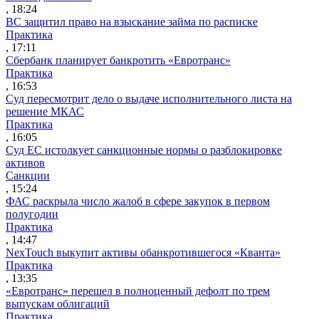
, 18:24
ВС защитил право на взыскание займа по расписке
Практика
, 17:11
Сбербанк планирует банкротить «Евротранс»
Практика
, 16:53
Суд пересмотрит дело о выдаче исполнительного листа на
решение МКАС
Практика
, 16:05
Суд ЕС истолкует санкционные нормы о разблокировке
активов
Санкции
, 15:24
ФАС раскрыла число жалоб в сфере закупок в первом
полугодии
Практика
, 14:47
NexTouch выкупит активы обанкротившегося «Кванта»
Практика
, 13:35
«Евротранс» перешел в полноценный дефолт по трем
выпускам облигаций
Практика