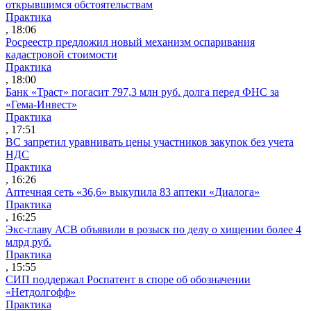
открывшимся обстоятельствам
Практика
, 18:06
Росреестр предложил новый механизм оспаривания
кадастровой стоимости
Практика
, 18:00
Банк «Траст» погасит 797,3 млн руб. долга перед ФНС за
«Гема-Инвест»
Практика
, 17:51
ВС запретил уравнивать цены участников закупок без учета
НДС
Практика
, 16:26
Аптечная сеть «36,6» выкупила 83 аптеки «Диалога»
Практика
, 16:25
Экс-главу АСВ объявили в розыск по делу о хищении более 4
млрд руб.
Практика
, 15:55
СИП поддержал Роспатент в споре об обозначении
«Нетдолгофф»
Практика