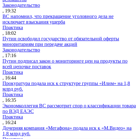
Законодательство
, 19:32
ВС напомнил, что прекращение уголовного дела не
исключает взыскания ущерба
Практика
, 18:02
Путин освободил государство от обязательной оферты
миноритариям при передаче акций
Законодательство
, 17:16
Путин подписал закон о мониторинге цен на продукты по
всей цепочке поставок
Практика
, 16:44
Прокуратура подала иск к структуре группы «Илим» на 1,8
млрд руб.
Практика
, 16:35
Экономколлегия ВС рассмотрит спор о классификации товара
по ВЭД ЕАЭС
Практика
, 16:24
Дочерняя компания «Мегафона» подала иск к «М.Видео» на
1,8 млрд руб.