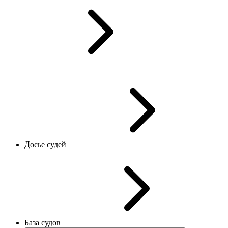
Досье судей
База судов