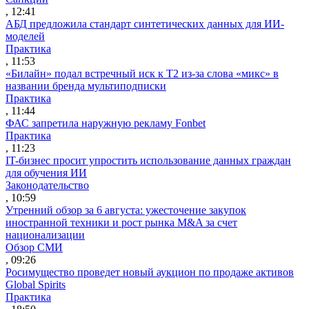
, 12:41
АБД предложила стандарт синтетических данных для ИИ-
моделей
Практика
, 11:53
«Билайн» подал встречный иск к Т2 из-за слова «микс» в
названии бренда мультиподписки
Практика
, 11:44
ФАС запретила наружную рекламу Fonbet
Практика
, 11:23
IT-бизнес просит упростить использование данных граждан
для обучения ИИ
Законодательство
, 10:59
Утренний обзор за 6 августа: ужесточение закупок
иностранной техники и рост рынка M&A за счет
национализации
Обзор СМИ
, 09:26
Росимущество проведет новый аукцион по продаже активов
Global Spirits
Практика