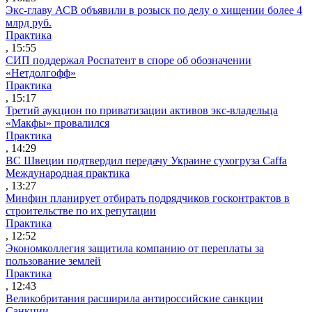
Экс-главу АСВ объявили в розыск по делу о хищении более 4
млрд руб.
Практика
, 15:55
СИП поддержал Роспатент в споре об обозначении
«Нетдолгофф»
Практика
, 15:17
Третий аукцион по приватизации активов экс-владельца
«Макфы» провалился
Практика
, 14:29
ВС Швеции подтвердил передачу Украине сухогруза Caffa
Международная практика
, 13:27
Минфин планирует отбирать подрядчиков госконтрактов в
строительстве по их репутации
Практика
, 12:52
Экономколлегия защитила компанию от переплаты за
пользование землей
Практика
, 12:43
Великобритания расширила антироссийские санкции
Санкции