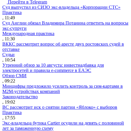
Перейти в Telegram
Суд выпустил из СИЗО экс-владельца «Корпорации СТС»
Практика
, 11:49
Суд Англии обязал Владимира Потанина ответить на вопросы
экс-супруги
Международная практика
, 11:30
ВККС рассмотрит вопрос об аресте двух ростовских судей в
отставке
Судьи
, 10:54
Утренний обзор за 10 августа: инвестнадбавка для
электросетей и правила e-commerce в ЕАЭС
Обзор СМИ
, 09:22
Минцифры предложило усилить контроль за сим-картами в
M2M-устройствах компаний
Законодательство
, 19:02
ВС рассмотрит иск о снятии партии «Яблоко» с выборов
Практика
, 17:55
Экс-владельца бутика Cartier осудили на девять с половиной
лет за таможенную схему