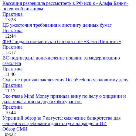
Кассация разрешила рассмотреть в РФ иск к «Альфа-Банку»
по еврооблигациям
Практика
, 13:28
ЦБ ужесточил требования к листингу ценных бумаг
Практика
, 12:44
ФНС подала новый иск о банкротстве «Кама Шиппинг»
Практика
, 12:17
ВС подтвердил доначисление пошлин за модернизацию
самолета
Практика
, 11:46
Суды не приняли заключения DeepSeek по уголовному делу
Практика
, 11:17
Экс-глава Mind Money признала вину по делу о хищении и
дала показания на других фигурантов
Практика
, 10:44
Утренний обзор за 7 августа: смягчение банкротства для
селлеров и требования для статуса нацмодели ИИ
Обзор СМИ
, 09:22