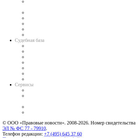
Подкаст «В здравом уме
и твёрдой памяти»
Legal Design
Банкротная панорама
Советы для литигаторов
Сговоры на торгах
Авто
Судебная база
Картотека арбитражных дел
Решения арбитражных судов
Календарь рассмотрения арбитражных дел
Досье судей
Информация о судах
RSS лента новостей
Вакансии для юристов
Сервисы
Справочно-правовая система
Casebook: мониторинг дел
и компаний
Caselook: поиск и анализ практики
CASE.ONE: управление юридической службой
© ООО «Правовые новости». 2008-2026.
Номер свидетельства
ЭЛ № ФС 77 - 79910
.
Телефон редакции:
+7 (495) 645 37 60