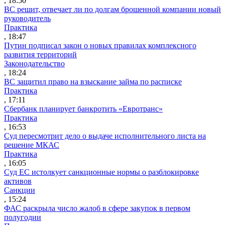
, 18:50
ВС решит, отвечает ли по долгам брошенной компании новый
руководитель
Практика
, 18:47
Путин подписал закон о новых правилах комплексного
развития территорий
Законодательство
, 18:24
ВС защитил право на взыскание займа по расписке
Практика
, 17:11
Сбербанк планирует банкротить «Евротранс»
Практика
, 16:53
Суд пересмотрит дело о выдаче исполнительного листа на
решение МКАС
Практика
, 16:05
Суд ЕС истолкует санкционные нормы о разблокировке
активов
Санкции
, 15:24
ФАС раскрыла число жалоб в сфере закупок в первом
полугодии