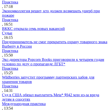
Практика
, 17:18
Экономколлегия решит, кто должен возмещать ущерб при
пожаре
Практика
, 16:51
ВККС открыла семь новых вакансий
Судьи
, 16:15
Предприниматель не смог прекратить охрану товарного знака
Burberry в России
Практика
, 15:50
Экс-директора Popcorn Books приговорили к четырем годам
условно по делу о пропаганде ЛГБТ*
Практика
, 15:25
Wildberries запустит программу партнерских хабов для
хранения товаров
Практика
, 14:31
Суд в США обязал выплатить Meta* $942 млн из-за вреда
детям в соцсетях
Международная практика
, 13:54