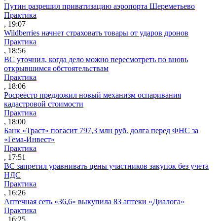
Путин разрешил приватизацию аэропорта Шереметьево
Практика
, 19:07
Wildberries начнет страховать товары от ударов дронов
Практика
, 18:56
ВС уточнил, когда дело можно пересмотреть по вновь
открывшимся обстоятельствам
Практика
, 18:06
Росреестр предложил новый механизм оспаривания
кадастровой стоимости
Практика
, 18:00
Банк «Траст» погасит 797,3 млн руб. долга перед ФНС за
«Гема-Инвест»
Практика
, 17:51
ВС запретил уравнивать цены участников закупок без учета
НДС
Практика
, 16:26
Аптечная сеть «36,6» выкупила 83 аптеки «Диалога»
Практика
, 16:25