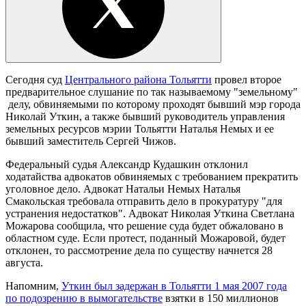
Сегодня суд
Центрального района Тольятти
провел второе
предварительное слушание по так называемому "земельному"
делу, обвиняемыми по которому проходят бывший мэр города
Николай Уткин, а также бывший руководитель управления
земельных ресурсов мэрии Тольятти Наталья Немых и ее
бывший заместитель Сергей Чижов.
Федеральный судья Александр Кудашкин отклонил
ходатайства адвокатов обвиняемых с требованием прекратить
уголовное дело. Адвокат Натальи Немых Наталья
Смакольская требовала отправить дело в прокуратуру "для
устранения недостатков". Адвокат Николая Уткина Светлана
Можарова сообщила, что решение суда будет обжаловано в
областном суде. Если протест, поданный Можаровой, будет
отклонен, то рассмотрение дела по существу начнется 28
августа.
Напомним,
Уткин был задержан в Тольятти 1 мая 2007 года
по подозрению в вымогательстве
взятки в 150 миллионов