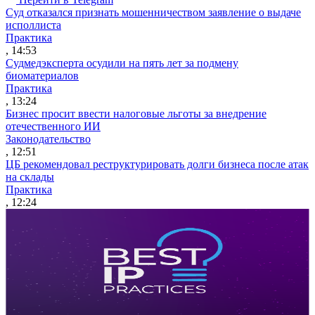
Суд отказался признать мошенничеством заявление о выдаче
исполлиста
Практика
, 14:53
Судмедэксперта осудили на пять лет за подмену
биоматериалов
Практика
, 13:24
Бизнес просит ввести налоговые льготы за внедрение
отечественного ИИ
Законодательство
, 12:51
ЦБ рекомендовал реструктурировать долги бизнеса после атак
на склады
Практика
, 12:24