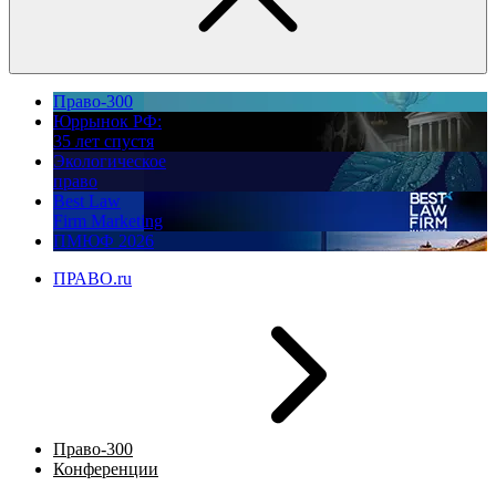
Право-300
Юррынок РФ:
35 лет спустя
Экологическое
право
Best Law
Firm Marketing
ПМЮФ 2026
ПРАВО.ru
Право-300
Конференции