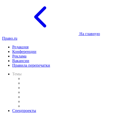
На главную
Право.ru
Редакция
Конференции
Реклама
Вакансии
Правила перепечатки
Темы
Практика
Законодательство
Процесс
Исследования
Рынок юридических услуг
Юридическое сообщество
Важнейшие правовые темы в прессе
Спецпроекты