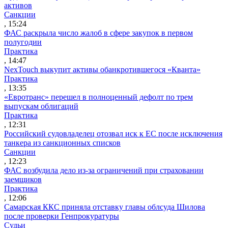
активов
Санкции
, 15:24
ФАС раскрыла число жалоб в сфере закупок в первом
полугодии
Практика
, 14:47
NexTouch выкупит активы обанкротившегося «Кванта»
Практика
, 13:35
«Евротранс» перешел в полноценный дефолт по трем
выпускам облигаций
Практика
, 12:31
Российский судовладелец отозвал иск к ЕС после исключения
танкера из санкционных списков
Санкции
, 12:23
ФАС возбудила дело из-за ограничений при страховании
заемщиков
Практика
, 12:06
Самарская ККС приняла отставку главы облсуда Шилова
после проверки Генпрокуратуры
Судьи