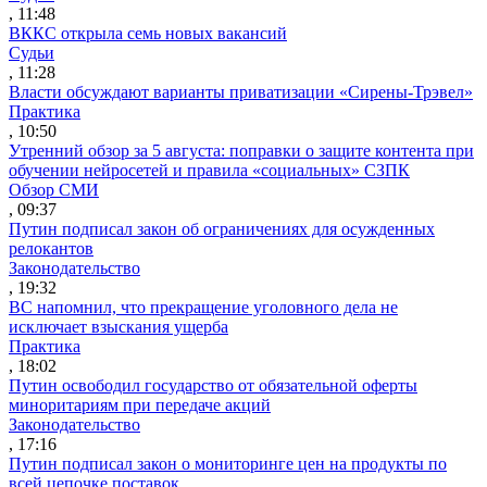
, 11:48
ВККС открыла семь новых вакансий
Судьи
, 11:28
Власти обсуждают варианты приватизации «Сирены-Трэвел»
Практика
, 10:50
Утренний обзор за 5 августа: поправки о защите контента при
обучении нейросетей и правила «социальных» СЗПК
Обзор СМИ
, 09:37
Путин подписал закон об ограничениях для осужденных
релокантов
Законодательство
, 19:32
ВС напомнил, что прекращение уголовного дела не
исключает взыскания ущерба
Практика
, 18:02
Путин освободил государство от обязательной оферты
миноритариям при передаче акций
Законодательство
, 17:16
Путин подписал закон о мониторинге цен на продукты по
всей цепочке поставок