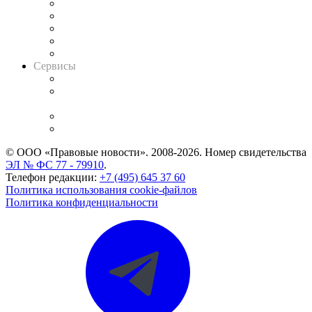
Календарь рассмотрения арбитражных дел
Досье судей
Информация о судах
RSS лента новостей
Вакансии для юристов
Сервисы
Справочно-правовая система
Casebook: мониторинг дел
и компаний
Caselook: поиск и анализ практики
CASE.ONE: управление юридической службой
© ООО «Правовые новости». 2008-2026.
Номер свидетельства
ЭЛ № ФС 77 - 79910
.
Телефон редакции:
+7 (495) 645 37 60
Политика использования cookie-файлов
Политика конфиденциальности