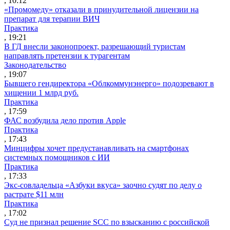
, 10:12
«Промомеду» отказали в принудительной лицензии на
препарат для терапии ВИЧ
Практика
, 19:21
В ГД внесли законопроект, разрешающий туристам
направлять претензии к турагентам
Законодательство
, 19:07
Бывшего гендиректора «Облкоммунэнерго» подозревают в
хищении 1 млрд руб.
Практика
, 17:59
ФАС возбудила дело против Apple
Практика
, 17:43
Минцифры хочет предустанавливать на смартфонах
системных помощников с ИИ
Практика
, 17:33
Экс-совладельца «Азбуки вкуса» заочно судят по делу о
растрате $11 млн
Практика
, 17:02
Суд не признал решение SCC по взысканию с российской