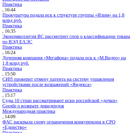
Практика
, 16:44
Прокуратура подала иск к структуре группы «Илим» на 1,8
млрд руб.
Практика
, 16:35
Экономколлегия ВС рассмотрит спор о классификации товара
по ВЭД ЕАЭС
Практика
, 16:24
Дочерняя компания «Мегафона» подала иск к «М.Видео» на
1,8 млрд руб.
Практика
, 15:50
СИП проверит отмену патента на систему управления
устройствами после возражений «Яндекса»
Практика
, 15:17
Суды 10 стран рассматривают иски российской «дочки»
Google о возврате дивидендов
Международная практика
, 14:09
ФАС раскрыла схему ограничения конкуренции в СРО
«Единство»
Практика