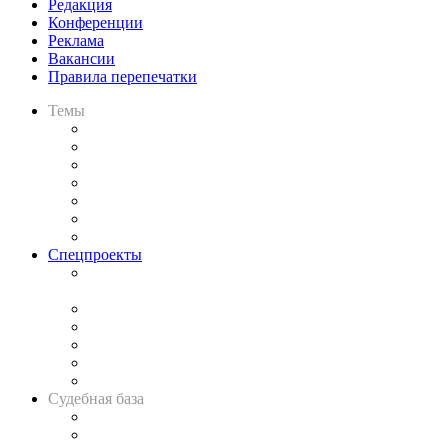
Редакция
Конференции
Реклама
Вакансии
Правила перепечатки
Темы
Практика
Законодательство
Процесс
Исследования
Рынок юридических услуг
Юридическое сообщество
Важнейшие правовые темы в прессе
Спецпроекты
Подкаст «В здравом уме
и твёрдой памяти»
Legal Design
Банкротная панорама
Советы для литигаторов
Сговоры на торгах
Авто
Судебная база
Картотека арбитражных дел
Решения арбитражных судов