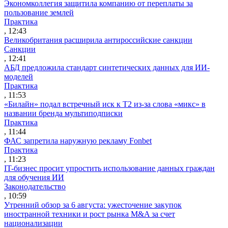
Экономколлегия защитила компанию от переплаты за
пользование землей
Практика
, 12:43
Великобритания расширила антироссийские санкции
Санкции
, 12:41
АБД предложила стандарт синтетических данных для ИИ-
моделей
Практика
, 11:53
«Билайн» подал встречный иск к Т2 из-за слова «микс» в
названии бренда мультиподписки
Практика
, 11:44
ФАС запретила наружную рекламу Fonbet
Практика
, 11:23
IT-бизнес просит упростить использование данных граждан
для обучения ИИ
Законодательство
, 10:59
Утренний обзор за 6 августа: ужесточение закупок
иностранной техники и рост рынка M&A за счет
национализации