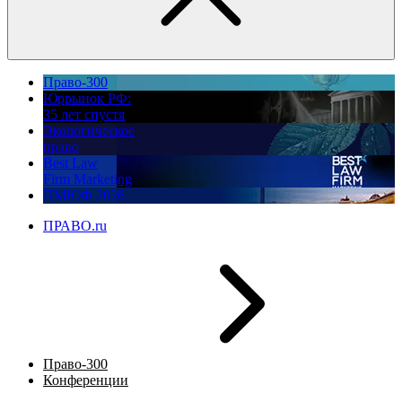
Право-300
Юррынок РФ:
35 лет спустя
Экологическое
право
Best Law
Firm Marketing
ПМЮФ 2026
ПРАВО.ru
Право-300
Конференции