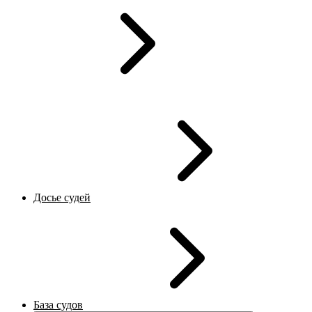
Досье судей
База судов