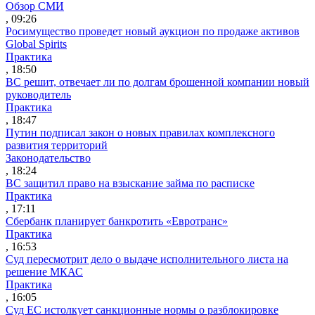
Обзор СМИ
, 09:26
Росимущество проведет новый аукцион по продаже активов
Global Spirits
Практика
, 18:50
ВС решит, отвечает ли по долгам брошенной компании новый
руководитель
Практика
, 18:47
Путин подписал закон о новых правилах комплексного
развития территорий
Законодательство
, 18:24
ВС защитил право на взыскание займа по расписке
Практика
, 17:11
Сбербанк планирует банкротить «Евротранс»
Практика
, 16:53
Суд пересмотрит дело о выдаче исполнительного листа на
решение МКАС
Практика
, 16:05
Суд ЕС истолкует санкционные нормы о разблокировке